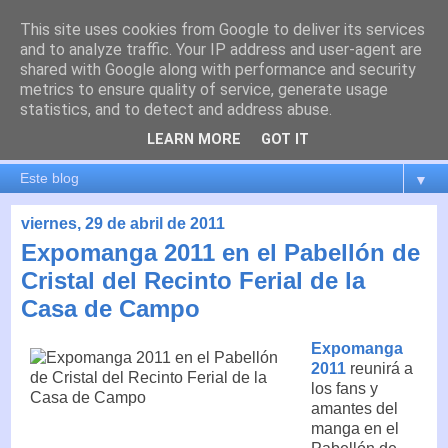
This site uses cookies from Google to deliver its services
es por madrid
and to analyze traffic. Your IP address and user-agent are
shared with Google along with performance and security
metrics to ensure quality of service, generate usage
El blog de Madrid y su actualidad, proyectos, transporte,
statistics, and to detect and address abuse.
movilidad, arquitectura, participación, medio ambiente,
educación, empleo, ...
LEARN MORE
GOT IT
▼
viernes, 29 de abril de 2011
Expomanga 2011 en el Pabellón de
Cristal del Recinto Ferial de la
Casa de Campo
Expomanga
2011
reunirá a
los fans y
amantes del
manga en el