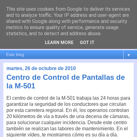
This site uses cookies from Google to deliver its services
es por madrid
and to analyze traffic. Your IP address and user-agent are
shared with Google along with performance and security
metrics to ensure quality of service, generate usage
El blog de Madrid y su actualidad, proyectos, transporte,
statistics, and to detect and address abuse.
movilidad, arquitectura, participación, medio ambiente,
educación, empleo, ...
LEARN MORE
GOT IT
▼
martes, 26 de octubre de 2010
Centro de Control de Pantallas de
la M-501
El centro de control de la M-501 trabaja las 24 horas para
garantizar la seguridad de los conductores que circulan
por esta carretera regional. En él, los operarios controlan
20 kilómetros de vía a través de una decena de cámaras,
para solucionar cualquier incidencia. Desde este centro
también se realizan las labores de mantenimiento. En el
siguiente vídeo, te mostramos cómo es su día a día.