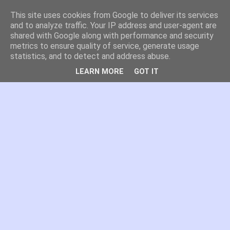
This site uses cookies from Google to deliver its services
es por madrid
and to analyze traffic. Your IP address and user-agent are
shared with Google along with performance and security
metrics to ensure quality of service, generate usage
El blog de Madrid y su actualidad, proyectos, transporte,
statistics, and to detect and address abuse.
movilidad, arquitectura, participación, medio ambiente,
educación, empleo, ...
LEARN MORE
GOT IT