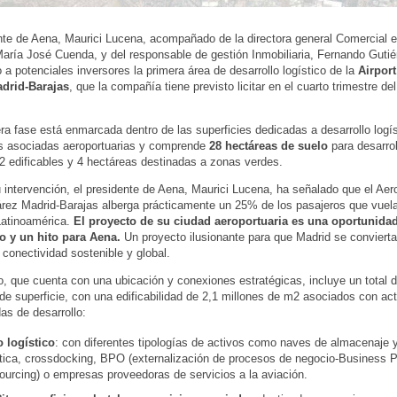
nte de Aena, Maurici Lucena, acompañado de la directora general Comercial e 
aría José Cuenda, y del responsable de gestión Inmobiliaria, Fernando Gutié
 a potenciales inversores la primera área de desarrollo logístico de la
Airport
drid-Barajas
, que la compañía tiene previsto licitar en el cuarto trimestre de
ra fase está enmarcada dentro de las superficies dedicadas a desarrollo logís
es asociadas aeroportuarias y comprende
28 hectáreas de suelo
para desarrol
2 edificables y 4 hectáreas destinadas a zonas verdes.
 intervención, el presidente de Aena, Maurici Lucena, ha señalado que el Aer
rez Madrid-Barajas alberga prácticamente un 25% de los pasajeros que vuela
Latinoamérica.
El proyecto de su ciudad aeroportuaria es una oportunida
o y un hito para Aena.
Un proyecto ilusionante para que Madrid se conviert
a conectividad sostenible y global.
o, que cuenta con una ubicación y conexiones estratégicas, incluye un total 
de superficie, con una edificabilidad de 2,1 millones de m2 asociados con ac
das de desarrollo:
 logístico
: con diferentes tipologías de activos como naves de almacenaje 
stica, crossdocking, BPO (externalización de procesos de negocio-Business 
ourcing) o empresas proveedoras de servicios a la aviación.