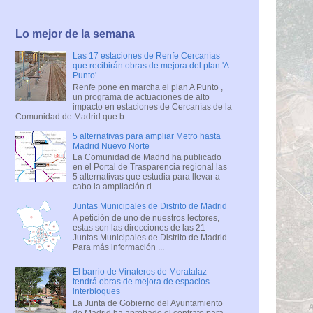
Lo mejor de la semana
Las 17 estaciones de Renfe Cercanías
que recibirán obras de mejora del plan 'A
Punto'
Renfe pone en marcha el plan A Punto ,
un programa de actuaciones de alto
impacto en estaciones de Cercanías de la
Comunidad de Madrid que b...
5 alternativas para ampliar Metro hasta
Madrid Nuevo Norte
La Comunidad de Madrid ha publicado
en el Portal de Trasparencia regional las
5 alternativas que estudia para llevar a
cabo la ampliación d...
Juntas Municipales de Distrito de Madrid
A petición de uno de nuestros lectores,
estas son las direcciones de las 21
Juntas Municipales de Distrito de Madrid .
Para más información ...
El barrio de Vinateros de Moratalaz
tendrá obras de mejora de espacios
interbloques
La Junta de Gobierno del Ayuntamiento
de Madrid ha aprobado el contrato para