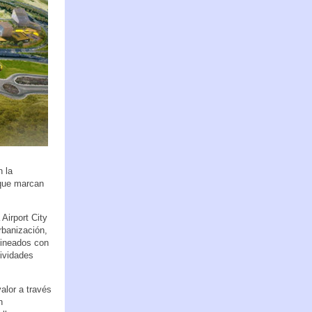
n la
 que marcan
Airport City
rbanización,
alineados con
tividades
alor a través
n