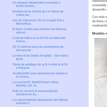
Administra
Un adoquín (stolperstein) recuerda a
sostenible
Emilio Ramos,...
desarrollo 
Derribos en la colonia de Los Olivos de
Latina par...
Con todo e
Uso de impresoras 3D en Cirugía Oral y
de Aena con
Maxilofacia...
medioambie
El futuro Centro para jóvenes de Vallecas
está en ...
Modelo d
Corte de tráfico en la M-510 en Aldea del
Fresno, ...
29,76 millones para las locomotoras de
mercancías ...
La línea 6 de Getafe (Hospital – San Isidro)
tendr...
Obras de asfaltado de la R-4 entre la M-50
y Aranjuez
Ya disponible para empresas las ayudas a
la compra...
La asociación ‘Madrid Green Urban
Mobility Lab’ se...
Entra en servicio la nueva estación
Sanabria en Za...
Los aparcamientos disuasorios del Wanda,
Avenida P...