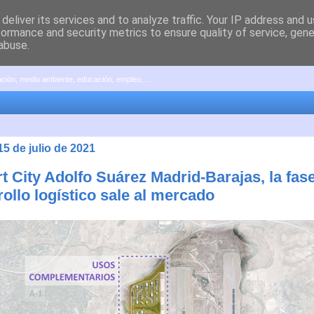
deliver its services and to analyze traffic. Your IP address and 
formance and security metrics to ensure quality of service, gen
abuse.
pación, medio ambiente, educación, empleo, ...
15 de julio de 2021
t City Adolfo Suárez Madrid-Barajas, la fase
ollo logístico sale al mercado