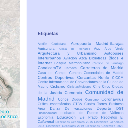
Etiquetas
Aeropuerto Madrid-Barajas
Acción Ciudadana
Agricultura
App
Arco Verde
Alcalá de Henares
Arquitectura y Urbanismo
Autobuses
Interurbanos
Blogs e
Aviación
Azca
Bibliotecas
Internet
Bosque Metropolitano
Camino de Santiago
CanalcamTV
Carreteras de Madrid
Carnaval
Casa de Campo
Centros Comerciales de Madrid
Centros Deportivos
Cercanías Renfe
CICCM
Centro Internacional de Convenciones de la Ciudad de
Ciclismo
Madrid
Cine
Circo
Ciudad
CiclistasMolestos
Comunidad de
Comercio
de la Justicia
Madrid
Coronavirus
Conde Duque
Consumo
Crítica espectáculos
CTBA Cuatro Torres Business
Deporte
Area
Danza
De vacaciones
DGT
ecobarrio de Puente de Vallecas
Discapacidad
Educación
Economía
Eje Prado Recoletos
El
Cañaveral
Elecciones Generales 2015
Elecciones Generales
2016
Elecciones Generales 2019
Elecciones Generales 2023