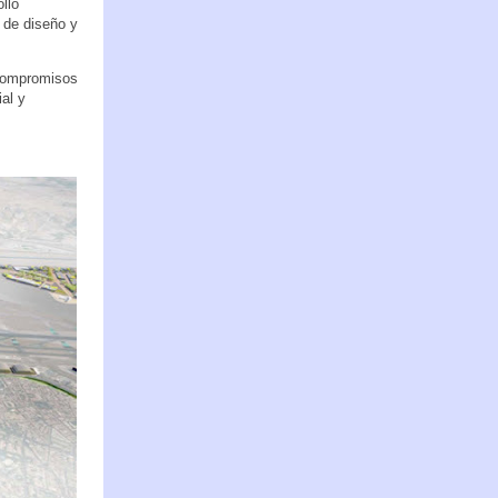
llo
 de diseño y
 compromisos
ial y