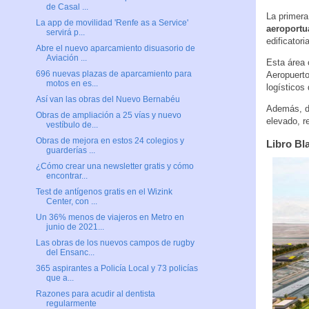
de Casal ...
La primera
La app de movilidad 'Renfe as a Service'
aeroportu
servirá p...
edificator
Abre el nuevo aparcamiento disuasorio de
Aviación ...
Esta área 
696 nuevas plazas de aparcamiento para
Aeropuerto
motos en es...
logísticos
Así van las obras del Nuevo Bernabéu
Además, di
Obras de ampliación a 25 vías y nuevo
elevado, r
vestíbulo de...
Obras de mejora en estos 24 colegios y
Libro Bl
guarderías ...
¿Cómo crear una newsletter gratis y cómo
encontrar...
Test de antígenos gratis en el Wizink
Center, con ...
Un 36% menos de viajeros en Metro en
junio de 2021...
Las obras de los nuevos campos de rugby
del Ensanc...
365 aspirantes a Policía Local y 73 policías
que a...
Razones para acudir al dentista
regularmente