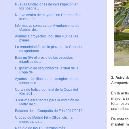
Nuevas fundaciones de investigación en
los hospita...
Nuevo centro de mayores en Chamberí en
la calle Fe...
Informativo semanal del Ayuntamiento de
Madrid; de...
Ayudas a proyectos ‘Industria 4.0’ de las
pymes
La remodelación de la plaza de la Cebada
es aprobada
Baja un 5% el precio de las escuelas
infantiles de...
Dispositivo de seguridad de la final de la
Copa de...
3. Activi
Ayudas a familias para el acogimiento de
Aeropuerto
menores c...
Cortes de tráfico por final de la Copa del
En la actu
Rey 201...
mayoría se
3 nuevos ascensores para la estación de
total rese
Metro de S...
una edific
Balance de la Campaña de Frío 2017/2018
Ciudad de Madrid Film Office: oficina
De esta fo
municipal pa...
mantenimi
Realojo de las 150 familias más