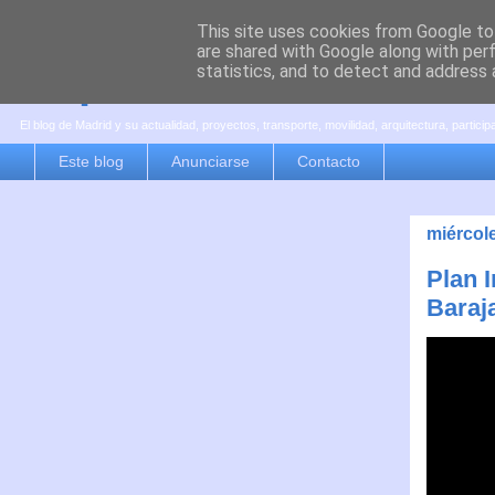
This site uses cookies from Google to 
are shared with Google along with per
es por madrid
statistics, and to detect and address 
El blog de Madrid y su actualidad, proyectos, transporte, movilidad, arquitectura, partici
Este blog
Anunciarse
Contacto
miércole
Plan 
Baraj