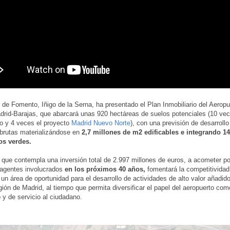
o de Fomento, Iñigo de la Serna, ha presentado el Plan Inmobiliario del Aeropu
rid-Barajas, que abarcará unas 920 hectáreas de suelos potenciales (10 vec
ro y 4 veces el proyecto
Madrid Nuevo Norte
), con una previsión de desarroll
brutas materializándose en
2,7 millones de m2 edificables e integrando 1
os verdes.
 que contempla una inversión total de 2.997 millones de euros, a acometer po
 agentes involucrados
en los próximos 40 años,
fomentará la competitivida
 un área de oportunidad para el desarrollo de actividades de alto valor añadid
gión de Madrid, al tiempo que permita diversificar el papel del aeropuerto co
y de servicio al ciudadano.