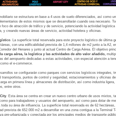
mobiliario se estructura en base a 4 usos de suelo diferenciados, así como u
ementarios de estos mismos que se desarrollarán cuando sea necesario. Tod
 foco de atracción de tráfico y de servicio, potenciando la actividad logística
a, y creando nuevas áreas de servicio, actividad hotelera y oficinas.
gístico
. La superficie total reservada para este proyecto logístico de última 
táreas, con una edificabilidad prevista de 1,4 millones de m2 junto a la A2, e
Corredor del Henares y junto al actual Centro de Carga Aérea. El objetivo princ
la carga aérea, la logística y las actividades de alto valor añadido,
multip
as del aeropuerto dedicadas a estas actividades, con especial atención a te
 como el e-commerce.
esarrollos se configurarán como parques con servicios logísticos integrales, tr
al transportista, puntos de control y seguridad, estacionamientos y oficinas d
arga en primera línea y almacenes de distribución, así como industria ligera,
s, entre otros.
 City
. Esta área se centra en crear un nuevo centro urbano de usos mixtos, t
como para trabajadores y usuarios del aeropuerto, así como para dotar de me
a toda su área de influencia. La superficie total reservada es de 62 hectáreas
idad prevista de 652.000 m2 a desarrollar en una zona contigua a la Terminal 
ya pre-urbanizada y conectada por los principales medios de transporte públi