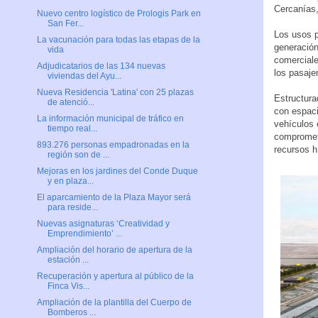
Cercanías,
Nuevo centro logístico de Prologis Park en
San Fer...
Los usos p
La vacunación para todas las etapas de la
generació
vida
comerciale
Adjudicatarios de las 134 nuevas
los pasaje
viviendas del Ayu...
Nueva Residencia 'Latina' con 25 plazas
Estructur
de atenció...
con espaci
La información municipal de tráfico en
vehículos 
tiempo real...
comprometi
893.276 personas empadronadas en la
recursos h
región son de ...
Mejoras en los jardines del Conde Duque
y en plaza...
El aparcamiento de la Plaza Mayor será
para reside...
Nuevas asignaturas ‘Creatividad y
Emprendimiento’ ...
Ampliación del horario de apertura de la
estación ...
Recuperación y apertura al público de la
Finca Vis...
Ampliación de la plantilla del Cuerpo de
Bomberos ...