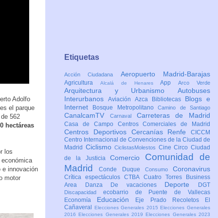
Etiquetas
Aeropuerto Madrid-Barajas
Acción Ciudadana
Agricultura
App
Arco Verde
Alcalá de Henares
Arquitectura y Urbanismo
Autobuses
Interurbanos
Blogs e
erto Adolfo
Aviación
Azca
Bibliotecas
Internet
es el parque
Bosque Metropolitano
Camino de Santiago
CanalcamTV
Carreteras de Madrid
o de 562
Carnaval
Casa de Campo
Centros Comerciales de Madrid
40 hectáreas
Centros Deportivos
Cercanías Renfe
CICCM
Centro Internacional de Convenciones de la Ciudad de
Ciclismo
Madrid
Cine
Circo
Ciudad
CiclistasMolestos
r los
Comunidad de
Comercio
de la Justicia
d económica
Madrid
Coronavirus
o e innovación
Conde Duque
Consumo
Crítica espectáculos
CTBA Cuatro Torres Business
mo motor
Deporte
Area
Danza
De vacaciones
DGT
ecobarrio de Puente de Vallecas
Discapacidad
Educación
Economía
Eje Prado Recoletos
El
Cañaveral
Elecciones Generales 2015
Elecciones Generales
2016
Elecciones Generales 2019
Elecciones Generales 2023