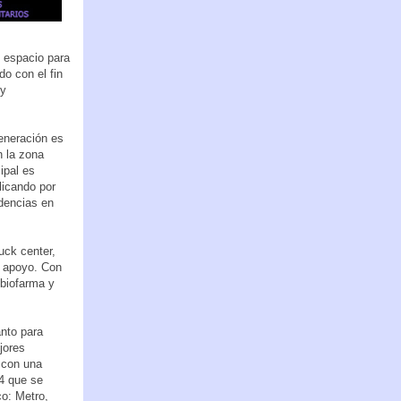
n espacio para
o con el fin
 y
generación es
n la zona
ipal es
licando por
ndencias en
uck center,
e apoyo. Con
 biofarma y
anto para
jores
, con una
T4 que se
co: Metro,