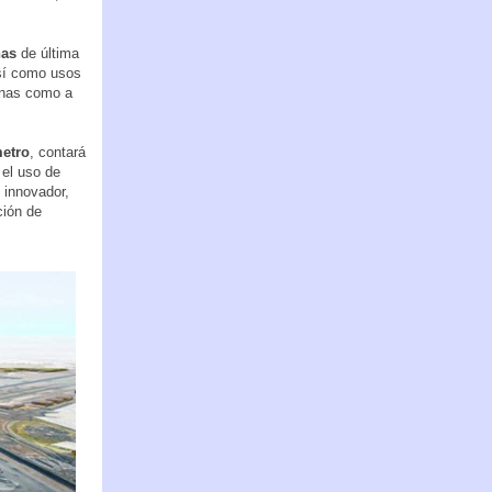
nas
de última
sí como usos
cinas como a
metro
, contará
 el uso de
 innovador,
ción de