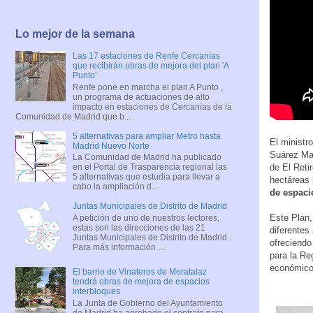
Lo mejor de la semana
Las 17 estaciones de Renfe Cercanías
que recibirán obras de mejora del plan 'A
Punto'
Renfe pone en marcha el plan A Punto ,
un programa de actuaciones de alto
impacto en estaciones de Cercanías de la
Comunidad de Madrid que b...
5 alternativas para ampliar Metro hasta
El ministr
Madrid Nuevo Norte
Suárez Mad
La Comunidad de Madrid ha publicado
de El Reti
en el Portal de Trasparencia regional las
5 alternativas que estudia para llevar a
hectáreas 
cabo la ampliación d...
de espaci
Juntas Municipales de Distrito de Madrid
Este Plan,
A petición de uno de nuestros lectores,
estas son las direcciones de las 21
diferentes
Juntas Municipales de Distrito de Madrid .
ofreciendo
Para más información ...
para la Re
económico 
El barrio de Vinateros de Moratalaz
tendrá obras de mejora de espacios
interbloques
La Junta de Gobierno del Ayuntamiento
de Madrid ha aprobado el contrato para