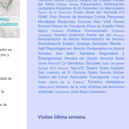
Palacio de Cibeles
Parque
Operación Mahou-Calderón
del Retiro
Parquímetros
Participación
Parque Ventas
ciudadana
Pasarelas M-30
Pasarelas río Manzanares
Paseo Verde del Suroeste A-5
Paseo de la Dirección
Personas
PDMC Plan Director de Movilidad Ciclista
Movilidad Reducida
Piscinas
Plan VIVE
Planes
Renove
Planos de Transporte
Plaza de España
Plaza
Política
Mayor
Promocionado
Podcast
Proyecto
Puentes históricos
Puerta del Sol
Canalejas
Rebajas
Remodelación de Atocha
Remodelación de Serrano
Renfe -
Remodelación Estadio Santiago Bernabéu
Adif
Reportajes en directo
Restaurantes en Madrid
erto se
Sanidad
Seguridad y
Revistas
San Isidro
ción y
Emergencias
Semana del Orgullo
Semana Santa
Servicios Sociales
Senda Real GR-124
Solar Decathlon
Teatro
Taxi-VTC
Teatro Auditorio
Europe 2010
Sorteos
San Lorenzo de El Escorial
Teatro Fernán Gómez
Transporte
Teatros del Canal
Telemadrid
Túnel de
lidad de
Turismo
Valdebebas
Santa María de la Cabeza
Veranos de la Villa
Víctimas del terrorismo
Valdecarros
 la
Vivienda
Zona Bajas Emisiones
Voluntarios
na de
Visitas última semana