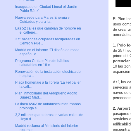
en Navac...
Inaugurado en Ciudad Lineal el 'Jardín
Pablo Ráez'...
Nueva sede para Mares Energía y
El Plan In
Cuidados y para la...
usos compl
Las 52 calles que cambian de nombre en
de crear un
el callejer...
aeronáutic
375 viviendas ocupadas recuperadas en
Centro y Pue...
1. Polo lo
Madrid en el informe ‘El diseño de moda
de 257 hec
español, e...
prime del 
potenciar 
Programa CuídatePlus de hábitos
saludables en 18 c...
10 las zon
expansión
Renovación de la instalación eléctrica del
hospita...
Así, los d
Placa homenaje a la librera ‘La Felipa’ en
la call...
servicios 
naves de c
Plan Inmobiliario del Aeropuerto Adolfo
Suárez Mad...
perecedero
La línea 656A de autobuses interurbanos
2. Airport
prolonga s...
pasajeros 
3,2 millones para obras en varias calles de
servicios 
Hoyo d...
edificabil
Madrid reclama al Ministerio del Interior
encuentra 
recursos...