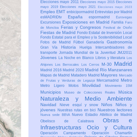
Elecciones mayo 2011
Elecciones mayo 2015
Elecciones
mayo 2019
Elecciones mayo 2021
Elecciones mayo 2023
Empleo
EMT
enbicipormadrid
Entrevistas por Madrid
España
esMADRIDtv
espormadrid
Eurovegas
Exposiciones en Madrid
Excursiones
Familia
Faro
Ferias y Congresos
de Moncloa
Festival de Otoño
Fiestas de Madrid
Fondo Estatal de Inversión Local
Fondo Estatal para el Empleo y la Sostenibilidad Local
Gastronomía
Fotos de Madrid
Fútbol
Ganadería
Historia
Gran Vía
Huelga
Intercambiadores de
transporte
Jornada Mundial de la Juventud JMJ2011
Jóvenes
La Noche en Blanco
Libros y literatura
Los
Madrid
M-30
Ahijones
Los Berrocales
Los Cerros
Madrid Río Manzanares
Madrid 2016
Madrid 2020
Mayores
Mapas de Madrid
Matadero Madrid
Mercado
Metro
Mercamadrid
de Frutas y Verduras de Legazpi
Movilidad
Metro Ligero
Motos
Movimiento 15M
Municipios
Música
Museo de Colecciones Reales
Naturaleza y Medio Ambiente
Navidad
Niños
Niños y
Nieve esquí y snow
jóvenes
Nuestros lectores
Nuestras rutas en bici
Nuevo Estadio Atlético de Madrid
Nueva sede BBVA
Obras e
Obelisco de Calatrava
Infraestructuras
Ocio y Cultura
Operación Campamento
Operación Chamartín