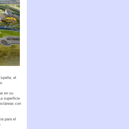
España, el
o.
ue en su
a superficie
hectáreas con
ia para el
.