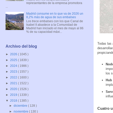
representantes de la empresa promotora
...
Madrid consume en lo que va de 2026 un
8,2% más de agua de sus embalses
Los trece embalses con los que Canal de
Isabel II abastece a la Comunidad de
Madrid han iniciado el mes de mayo al 86
% de su capacidad máxi...
Todas las 
Archivo del blog
desarrolla
propiciand
►
2026
( 1045 )
►
2025
( 1839 )
Nodo
►
2024
( 1986 )
impor
►
2023
( 1557 )
los s
►
2022
( 1600 )
Hub 
►
2021
( 1522 )
impl
►
2020
( 1526 )
Serv
►
2019
( 1339 )
influ
▼
2018
( 1385 )
►
diciembre
( 128 )
Cuatro u
►
noviembre
( 130 )