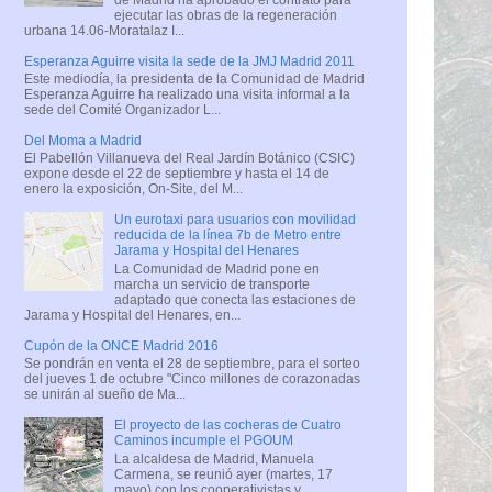
ejecutar las obras de la regeneración
urbana 14.06-Moratalaz I...
Esperanza Aguirre visita la sede de la JMJ Madrid 2011
Este mediodía, la presidenta de la Comunidad de Madrid
Esperanza Aguirre ha realizado una visita informal a la
sede del Comité Organizador L...
Del Moma a Madrid
El Pabellón Villanueva del Real Jardín Botánico (CSIC)
expone desde el 22 de septiembre y hasta el 14 de
enero la exposición, On-Site, del M...
Un eurotaxi para usuarios con movilidad
reducida de la línea 7b de Metro entre
Jarama y Hospital del Henares
La Comunidad de Madrid pone en
marcha un servicio de transporte
adaptado que conecta las estaciones de
Jarama y Hospital del Henares, en...
Cupón de la ONCE Madrid 2016
Se pondrán en venta el 28 de septiembre, para el sorteo
del jueves 1 de octubre "Cinco millones de corazonadas
se unirán al sueño de Ma...
El proyecto de las cocheras de Cuatro
Caminos incumple el PGOUM
La alcaldesa de Madrid, Manuela
Carmena, se reunió ayer (martes, 17
mayo) con los cooperativistas y