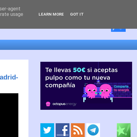
user-agent
erate usage
LEARN MORE
GOT IT
adrid-