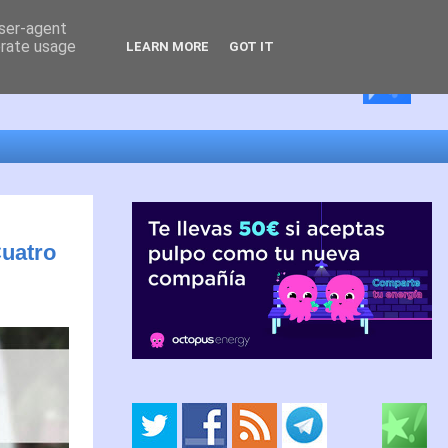
user-agent
erate usage
LEARN MORE
GOT IT
Cuatro