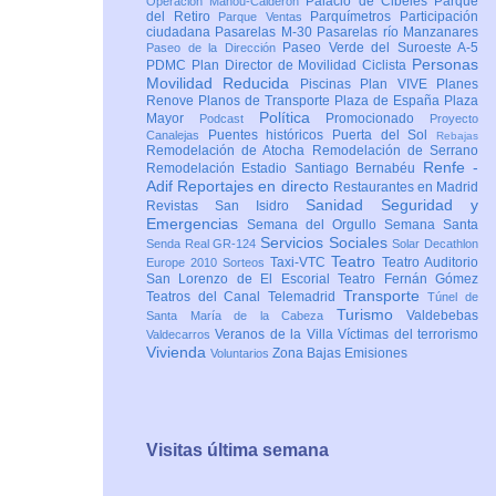
Palacio de Cibeles
Parque
Operación Mahou-Calderón
del Retiro
Parquímetros
Participación
Parque Ventas
ciudadana
Pasarelas M-30
Pasarelas río Manzanares
Paseo Verde del Suroeste A-5
Paseo de la Dirección
Personas
PDMC Plan Director de Movilidad Ciclista
Movilidad Reducida
Piscinas
Plan VIVE
Planes
Renove
Planos de Transporte
Plaza de España
Plaza
Política
Mayor
Promocionado
Podcast
Proyecto
Puentes históricos
Puerta del Sol
Canalejas
Rebajas
Remodelación de Atocha
Remodelación de Serrano
Renfe -
Remodelación Estadio Santiago Bernabéu
Adif
Reportajes en directo
Restaurantes en Madrid
Sanidad
Seguridad y
Revistas
San Isidro
Emergencias
Semana del Orgullo
Semana Santa
Servicios Sociales
Senda Real GR-124
Solar Decathlon
Teatro
Taxi-VTC
Teatro Auditorio
Europe 2010
Sorteos
San Lorenzo de El Escorial
Teatro Fernán Gómez
Transporte
Teatros del Canal
Telemadrid
Túnel de
Turismo
Valdebebas
Santa María de la Cabeza
Veranos de la Villa
Víctimas del terrorismo
Valdecarros
Vivienda
Zona Bajas Emisiones
Voluntarios
Visitas última semana