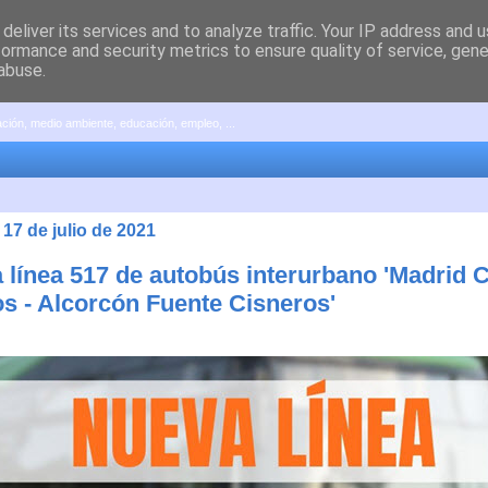
deliver its services and to analyze traffic. Your IP address and 
formance and security metrics to ensure quality of service, gen
abuse.
pación, medio ambiente, educación, empleo, ...
17 de julio de 2021
 línea 517 de autobús interurbano 'Madrid 
os - Alcorcón Fuente Cisneros'