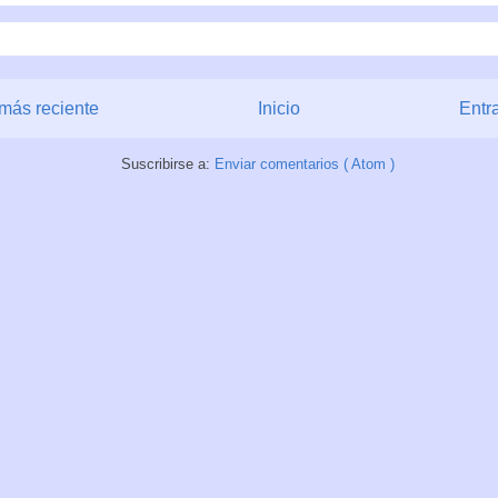
más reciente
Inicio
Entr
Suscribirse a:
Enviar comentarios ( Atom )