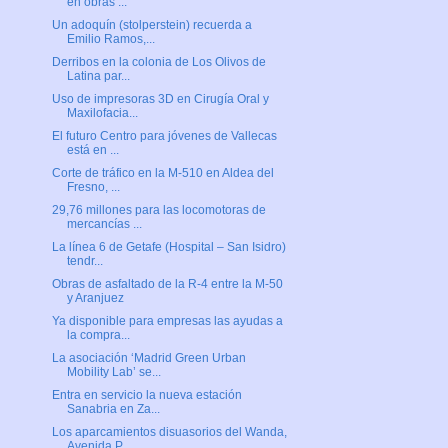
en obras ...
Un adoquín (stolperstein) recuerda a
Emilio Ramos,...
Derribos en la colonia de Los Olivos de
Latina par...
Uso de impresoras 3D en Cirugía Oral y
Maxilofacia...
El futuro Centro para jóvenes de Vallecas
está en ...
Corte de tráfico en la M-510 en Aldea del
Fresno, ...
29,76 millones para las locomotoras de
mercancías ...
La línea 6 de Getafe (Hospital – San Isidro)
tendr...
Obras de asfaltado de la R-4 entre la M-50
y Aranjuez
Ya disponible para empresas las ayudas a
la compra...
La asociación ‘Madrid Green Urban
Mobility Lab’ se...
Entra en servicio la nueva estación
Sanabria en Za...
Los aparcamientos disuasorios del Wanda,
Avenida P...