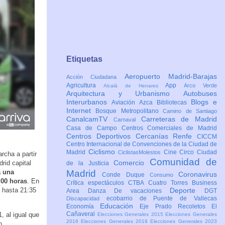
Etiquetas
Aeropuerto Madrid-Barajas
Acción Ciudadana
Agricultura
App
Arco Verde
Alcalá de Henares
Arquitectura y Urbanismo
Autobuses
Interurbanos
Blogs e
Aviación
Azca
Bibliotecas
Internet
Bosque Metropolitano
Camino de Santiago
CanalcamTV
Carreteras de Madrid
Carnaval
Casa de Campo
Centros Comerciales de Madrid
Centros Deportivos
Cercanías Renfe
CICCM
Centro Internacional de Convenciones de la Ciudad de
Ciclismo
Madrid
Cine
Circo
Ciudad
CiclistasMolestos
rcha a partir
Comunidad de
Comercio
rid capital
de la Justicia
á una
Madrid
Coronavirus
Conde Duque
Consumo
:00 horas
. En
Crítica espectáculos
CTBA Cuatro Torres Business
 hasta 21:35
Deporte
Area
Danza
De vacaciones
DGT
ecobarrio de Puente de Vallecas
Discapacidad
Educación
Economía
Eje Prado Recoletos
El
Cañaveral
 al igual que
Elecciones Generales 2015
Elecciones Generales
2016
Elecciones Generales 2019
Elecciones Generales 2023
o.