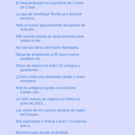
El intercambiador en superficie de Conde
de Casal ...
La app de movilidad 'Renfe as a Service'
servirá p...
Abre el nuevo aparcamiento disuasorio de
Aviación ...
696 nuevas plazas de aparcamiento para
motos en es...
Así van las obras del Nuevo Bernabéu
Obras de ampliación a 25 vías y nuevo
vestíbulo de...
Obras de mejora en estos 24 colegios y
guarderías ...
¿Cómo crear una newsletter gratis y cómo
encontrar...
Test de antígenos gratis en el Wizink
Center, con ...
Un 36% menos de viajeros en Metro en
junio de 2021...
Las obras de los nuevos campos de rugby
del Ensanc...
365 aspirantes a Policía Local y 73 policías
que a...
Razones para acudir al dentista