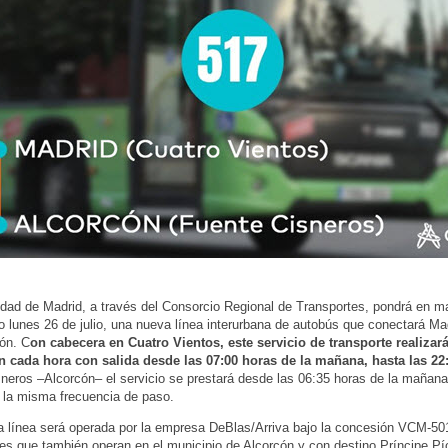
ad de Madrid, a través del Consorcio Regional de Transportes, pondrá en ma
o lunes 26 de julio, una nueva línea interurbana de autobús que conectará Mad
ón. C
on cabecera en Cuatro Vientos, este servicio de transporte realizar
n cada hora con salida desde las 07:00 horas de la mañana, hasta las 22
neros –Alcorcón– el servicio se prestará desde las 06:35 horas de la mañana
 la misma frecuencia de paso.
 línea será operada por la empresa DeBlas/Arriva bajo la concesión VCM-501,
tes que también operan en el municipio de Alcorcón y con destino Príncipe Pí