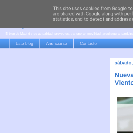
This site uses cookies from Google to 
are shared with Google along with per
es por madrid
statistics, and to detect and address 
El blog de Madrid y su actualidad, proyectos, transporte, movilidad, arquitectura, partici
Este blog
Anunciarse
Contacto
sábado, 
Nueva
Vient