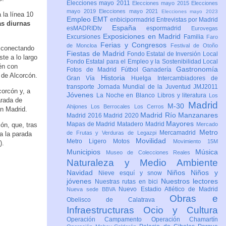
Elecciones mayo 2011
Elecciones mayo 2015
Elecciones
mayo 2019
Elecciones mayo 2021
Elecciones mayo 2023
la línea 10
Empleo
EMT
enbicipormadrid
Entrevistas por Madrid
as diurnas
España
esMADRIDtv
espormadrid
Eurovegas
Exposiciones en Madrid
Excursiones
Familia
Faro
Ferias y Congresos
de Moncloa
Festival de Otoño
o conectando
Fiestas de Madrid
Fondo Estatal de Inversión Local
te a lo largo
Fondo Estatal para el Empleo y la Sostenibilidad Local
én con
Gastronomía
Fotos de Madrid
Fútbol
Ganadería
 de Alcorcón.
Historia
Gran Vía
Huelga
Intercambiadores de
transporte
Jornada Mundial de la Juventud JMJ2011
corcón y, a
Jóvenes
La Noche en Blanco
Libros y literatura
Los
arada de
Madrid
M-30
Ahijones
Los Berrocales
Los Cerros
en Madrid.
Madrid Río Manzanares
Madrid 2016
Madrid 2020
Mayores
Mapas de Madrid
Matadero Madrid
ón, que, tras
Mercado
Metro
Mercamadrid
de Frutas y Verduras de Legazpi
a la parada
Movilidad
Metro Ligero
Motos
Movimiento 15M
).
Municipios
Música
Museo de Colecciones Reales
Naturaleza y Medio Ambiente
Navidad
Niños
Niños y
Nieve esquí y snow
jóvenes
Nuestros lectores
Nuestras rutas en bici
Nuevo Estadio Atlético de Madrid
Nueva sede BBVA
Obras e
Obelisco de Calatrava
Infraestructuras
Ocio y Cultura
Operación Campamento
Operación Chamartín