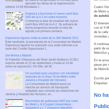
ejecutar las obras de la regeneración
urbana 14.06-Moratalaz I...
Cuatro Vie
de Metro y
Empieza a funcionar el nuevo carril Bus-
de autob
VAO de la A-2 en estos horarios
Comienza la fase de pruebas del nuevo
El itinerar
carril Bus-VAO de la A-2. Se activará de
con el X-M
forma progresiva durante el mes de
agosto y la primera semana...
de la call
viviendas 
Esperanza Aguirre visita la sede de la JMJ Madrid 2011
Este mediodía, la presidenta de la Comunidad de Madrid
A continuac
Esperanza Aguirre ha realizado una visita informal a la
partir de 
sede del Comité Organizador L...
MetroSur y
Del Moma a Madrid
El Pabellón Villanueva del Real Jardín Botánico (CSIC)
En la actu
expone desde el 22 de septiembre y hasta el 14 de
pasar por 
enero la exposición, On-Site, del M...
de MetroSu
Un eurotaxi para usuarios con movilidad
reducida de la línea 7b de Metro entre
Escrito po
Jarama y Hospital del Henares
Etiquetas:
La Comunidad de Madrid pone en
marcha un servicio de transporte
adaptado que conecta las estaciones de
No ha
Jarama y Hospital del Henares, en...
Recorridos de autobuses EMT por corte
de Metro L-6 (Ciudad Universitaria -
Publi
Argüelles) y L-7 (Gregorio Marañón -