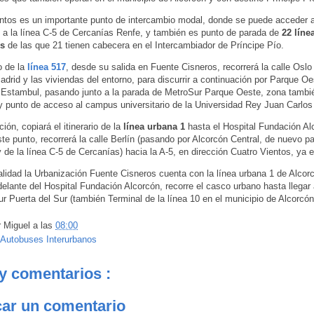
ntos es un importante punto de intercambio modal, donde se puede acceder a 
 a la línea C-5 de Cercanías Renfe, y también es punto de parada de
22 líne
ús
de las que 21 tienen cabecera en el Intercambiador de Príncipe Pío.
io de la
línea 517
, desde su salida en Fuente Cisneros, recorrerá la calle Osl
adrid y las viviendas del entorno, para discurrir a continuación por Parque Oes
e Estambul, pasando junto a la parada de MetroSur Parque Oeste, zona tambi
y punto de acceso al campus universitario de la Universidad Rey Juan Carlos
ión, copiará el itinerario de la
línea urbana 1
hasta el Hospital Fundación Al
este punto, recorrerá la calle Berlín (pasando por Alcorcón Central, de nuevo p
 de la línea C-5 de Cercanías) hacia la A-5, en dirección Cuatro Vientos, ya 
alidad la Urbanización Fuente Cisneros cuenta con la línea urbana 1 de Alcorc
delante del Hospital Fundación Alcorcón, recorre el casco urbano hasta llegar 
r Puerta del Sur (también Terminal de la línea 10 en el municipio de Alcorcón
r
Miguel
a las
08:00
Autobuses Interurbanos
y comentarios :
car un comentario