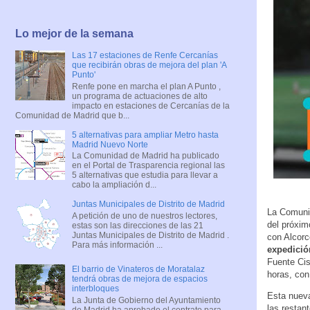
Lo mejor de la semana
Las 17 estaciones de Renfe Cercanías
que recibirán obras de mejora del plan 'A
Punto'
Renfe pone en marcha el plan A Punto ,
un programa de actuaciones de alto
impacto en estaciones de Cercanías de la
Comunidad de Madrid que b...
5 alternativas para ampliar Metro hasta
Madrid Nuevo Norte
La Comunidad de Madrid ha publicado
en el Portal de Trasparencia regional las
5 alternativas que estudia para llevar a
cabo la ampliación d...
Juntas Municipales de Distrito de Madrid
La Comunid
A petición de uno de nuestros lectores,
del próxim
estas son las direcciones de las 21
Juntas Municipales de Distrito de Madrid .
con Alcorc
Para más información ...
expedició
Fuente Cis
El barrio de Vinateros de Moratalaz
horas, con
tendrá obras de mejora de espacios
interbloques
Esta nueva
La Junta de Gobierno del Ayuntamiento
las restan
de Madrid ha aprobado el contrato para