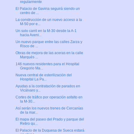
regularmente
El Palacio de Gaviria seguirá siendo un
centro de ...
La construcción de un nuevo acceso a la
M-50 por e...
Un solo carril en la M-30 desde la A-1
hacia Aveni...
Un nuevo parque entre las calles Zarza y
Risco de ...
Obras de mejora de las aceras en la calle
Marqués ...
146 nuevos residentes para el Hospital
Gregorio Ma...
Nueva central de esterilización del
Hospital La Pa...
Ayudas a la contratación de parados en
Vicálvaro y...
Cortes de tráfico por operación asfalto en
la M-30...
Así serán los nuevos trenes de Cercanías
de la mar...
El mapa del paseo del Prado y parque del
Retiro qu...
El Palacio de la Duquesa de Sueca estará