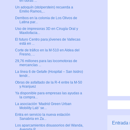
en obras ...
Un adoquín (stolperstein) recuerda a
Emilio Ramos,...
Derribos en la colonia de Los Olivos de
Latina par...
Uso de impresoras 3D en Cirugía Oral y
Maxilofacia...
El futuro Centro para jóvenes de Vallecas
está en ...
Corte de tráfico en la M-510 en Aldea del
Fresno, ...
29,76 millones para las locomotoras de
mercancías ...
La línea 6 de Getafe (Hospital – San Isidro)
tendr...
Obras de asfaltado de la R-4 entre la M-50
y Aranjuez
Ya disponible para empresas las ayudas a
la compra...
La asociación ‘Madrid Green Urban
Mobility Lab’ se...
Entra en servicio la nueva estación
Sanabria en Za...
Entrada 
Los aparcamientos disuasorios del Wanda,
Avenida P...