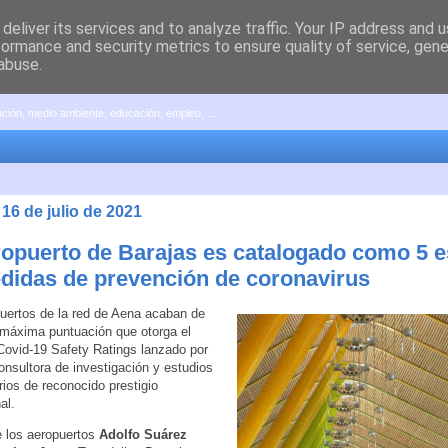
deliver its services and to analyze traffic. Your IP address and 
formance and security metrics to ensure quality of service, gen
abuse.
pación, medio ambiente, educación, empleo, ...
 16 de julio de 2021
ropuerto de Barajas es catalogado como 5 es
didas de prevención de coronavirus
uertos de la red de Aena acaban de
 máxima puntuación que otorga el
ovid-19 Safety Ratings lanzado por
onsultora de investigación y estudios
rios de reconocido prestigio
al.
e los aeropuertos
Adolfo Suárez