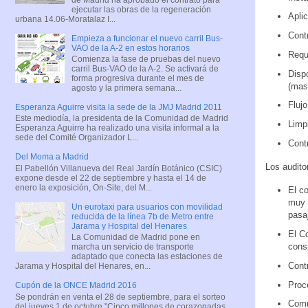
ejecutar las obras de la regeneración
Aplic
urbana 14.06-Moratalaz I...
Contr
Empieza a funcionar el nuevo carril Bus-
VAO de la A-2 en estos horarios
Reque
Comienza la fase de pruebas del nuevo
carril Bus-VAO de la A-2. Se activará de
Dispo
forma progresiva durante el mes de
(masc
agosto y la primera semana...
Flujo
Esperanza Aguirre visita la sede de la JMJ Madrid 2011
Este mediodía, la presidenta de la Comunidad de Madrid
Limp
Esperanza Aguirre ha realizado una visita informal a la
sede del Comité Organizador L...
Contr
Del Moma a Madrid
Los audit
El Pabellón Villanueva del Real Jardín Botánico (CSIC)
expone desde el 22 de septiembre y hasta el 14 de
enero la exposición, On-Site, del M...
El co
muy 
Un eurotaxi para usuarios con movilidad
pasa
reducida de la línea 7b de Metro entre
Jarama y Hospital del Henares
El Co
La Comunidad de Madrid pone en
cons
marcha un servicio de transporte
adaptado que conecta las estaciones de
Cont
Jarama y Hospital del Henares, en...
Proc
Cupón de la ONCE Madrid 2016
Se pondrán en venta el 28 de septiembre, para el sorteo
Comu
del jueves 1 de octubre "Cinco millones de corazonadas