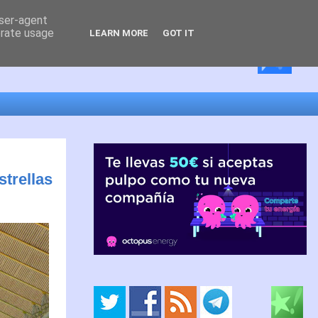
user-agent
erate usage
LEARN MORE
GOT IT
trellas