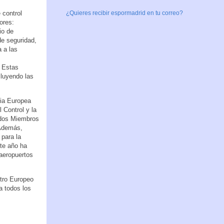
 control
¿Quieres recibir espormadrid en tu correo?
ores:
io de
de seguridad,
 a las
… Estas
luyendo las
cia Europea
 Control y la
ados Miembros
 Además,
para la
ste año ha
 aeropuertos
tro Europeo
a todos los