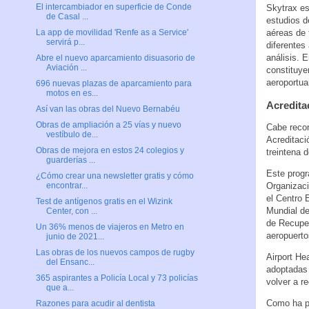
El intercambiador en superficie de Conde
Skytrax es
de Casal ...
estudios d
aéreas de 
La app de movilidad 'Renfe as a Service'
servirá p...
diferentes
análisis. 
Abre el nuevo aparcamiento disuasorio de
Aviación ...
constituye
aeroportua
696 nuevas plazas de aparcamiento para
motos en es...
Acredita
Así van las obras del Nuevo Bernabéu
Obras de ampliación a 25 vías y nuevo
Cabe recor
vestíbulo de...
Acreditaci
Obras de mejora en estos 24 colegios y
treintena 
guarderías ...
Este progr
¿Cómo crear una newsletter gratis y cómo
Organizaci
encontrar...
el Centro 
Test de antígenos gratis en el Wizink
Mundial de
Center, con ...
de Recuper
Un 36% menos de viajeros en Metro en
aeropuerto
junio de 2021...
Las obras de los nuevos campos de rugby
Airport He
del Ensanc...
adoptadas 
365 aspirantes a Policía Local y 73 policías
volver a re
que a...
Como ha p
Razones para acudir al dentista