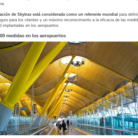
pa.
tación de Skytrax está considerada como un referente mundial
para defini
eguro para los clientes y un máximo reconocimiento a la eficacia de las medi
d implantadas en los aeropuertos.
00 medidas en los aeropuertos