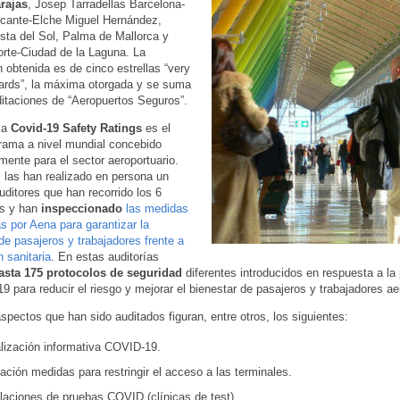
rajas
, Josep Tarradellas Barcelona-
licante-Elche Miguel Hernández,
ta del Sol, Palma de Mallorca y
orte-Ciudad de la Laguna. La
n obtenida es de cinco estrellas “very
ards”, la máxima otorgada y se suma
ditaciones de “Aeropuertos Seguros”.
ma
Covid-19 Safety Ratings
es el
rama a nivel mundial concebido
mente para el sector aeroportuario.
s las han realizado en persona un
uditores que han recorrido los 6
s y han
inspeccionado
las medidas
s por Aena para garantizar la
de pasajeros y trabajadores frente a
n sanitaria
. En estas auditorías
asta 175 protocolos de seguridad
diferentes introducidos en respuesta a l
9 para reducir el riesgo y mejorar el bienestar de pasajeros y trabajadores ae
aspectos que han sido auditados figuran, entre otros, los siguientes:
lización informativa COVID-19.
ación medidas para restringir el acceso a las terminales.
laciones de pruebas COVID (clínicas de test).