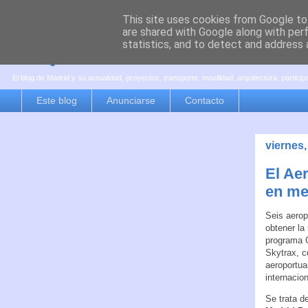
This site uses cookies from Google to 
are shared with Google along with per
es por madrid
statistics, and to detect and address 
El blog de Madrid y su actualidad, proyectos, transporte, movilidad, arquitectura, partici
Este blog
Anunciarse
Contacto
viernes,
El Ae
en me
Seis aerop
obtener la
programa C
Skytrax, c
aeroportua
internacion
Se trata d