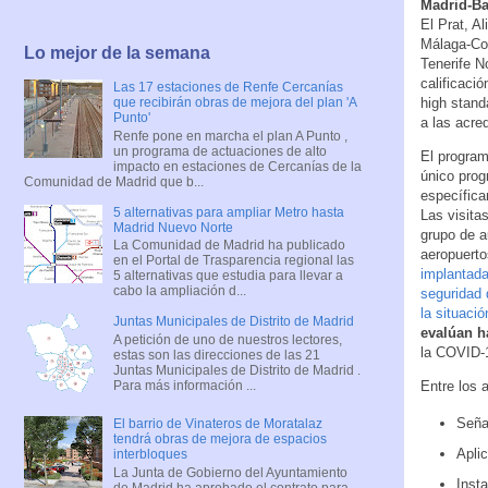
Madrid-Ba
El Prat, A
Málaga-Cos
Lo mejor de la semana
Tenerife N
calificació
Las 17 estaciones de Renfe Cercanías
high stand
que recibirán obras de mejora del plan 'A
Punto'
a las acre
Renfe pone en marcha el plan A Punto ,
un programa de actuaciones de alto
El progra
impacto en estaciones de Cercanías de la
único prog
Comunidad de Madrid que b...
específica
5 alternativas para ampliar Metro hasta
Las visita
Madrid Nuevo Norte
grupo de a
La Comunidad de Madrid ha publicado
aeropuerto
en el Portal de Trasparencia regional las
implantada
5 alternativas que estudia para llevar a
cabo la ampliación d...
seguridad 
la situació
Juntas Municipales de Distrito de Madrid
evalúan h
A petición de uno de nuestros lectores,
la COVID-1
estas son las direcciones de las 21
Juntas Municipales de Distrito de Madrid .
Para más información ...
Entre los 
Seña
El barrio de Vinateros de Moratalaz
tendrá obras de mejora de espacios
Aplic
interbloques
La Junta de Gobierno del Ayuntamiento
Insta
de Madrid ha aprobado el contrato para