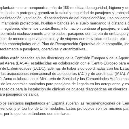
plantado en sus aeropuertos más de 100 medidas de seguridad, higiene y de
destinadas a proteger y garantizar la salud y seguridad de pasajeros y trabajad
 desinfección, ventilación, dispensadores de gel hidroalcohólico, uso obligator
, mamparas protectoras, huellas y bandas en el suelo marcando la distancia 
, megafonía, elementos contactless, información continua al pasajero, entrada
 permitida exclusivamente a empleados, pasajeros con tarjeta de embarque y
es de menores que viajan solos y de viajeros con movilidad reducida, etc
tán contempladas en el Plan de Recuperación Operativa de la compañía, inc
directamente a pasajeros, operativas y organizativas.
idas están basadas en las directrices de la Comisión Europea y de la Agen
ad Aérea (EASA), establecidas en colaboración con el Centro Europeo para el
n de Enfermedades (ECDC), además de haber sido coordinadas con los Est
 las asociaciones internacional de aeropuertos (ACI) y de aerolíneas (IATA).
, Aena colabora con el Ministerio de Sanidad y las Comunidades Autónomas 
n de los controles sanitarios para pasajeros de llegada en los aeropuertos y e
espacios para la instalación de clínicas de pruebas diagnósticas en diversos
para pasajeros de salida.
olos sanitarios implantados en España superan las recomendaciones del Cen
evención y el Control de Enfermedades. Estos protocolos son los mismos par
s, por lo que los estándares son similares.