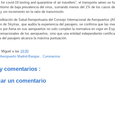
 for covid-19 testing and quarantine of air travellers”, el transporte aéreo se
torno de baja prevalencia del virus, sumando menos del 1% de los casos d
 sin incremento en la ratio de transmisión.
editación de Salud Aeroportuaria del Consejo Internacional de Aeropuertos (AC
ón de Skytrax, que audita la experiencia del pasajero, se confirma que las me
s por Aena en sus aeropuertos no solo cumplen la normativa en vigor en Esp
internacionales de los aeropuertos, sino que una entidad independiente certifica
a del pasajero alcanza la máxima puntuación.
r
Miguel
a las
19:00
Aeropuerto Madrid-Barajas
,
Coronavirus
y comentarios :
car un comentario