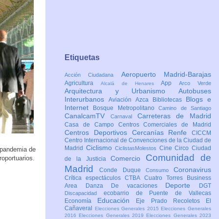
Etiquetas
Aeropuerto Madrid-Barajas
Acción Ciudadana
Agricultura
App
Arco Verde
Alcalá de Henares
Arquitectura y Urbanismo
Autobuses
Interurbanos
Blogs e
Aviación
Azca
Bibliotecas
Internet
Bosque Metropolitano
Camino de Santiago
CanalcamTV
Carreteras de Madrid
Carnaval
Casa de Campo
Centros Comerciales de Madrid
Centros Deportivos
Cercanías Renfe
CICCM
Centro Internacional de Convenciones de la Ciudad de
Ciclismo
Madrid
Cine
Circo
Ciudad
CiclistasMolestos
a pandemia de
Comunidad de
roportuarios.
Comercio
de la Justicia
Madrid
Coronavirus
Conde Duque
Consumo
Crítica espectáculos
CTBA Cuatro Torres Business
Deporte
Area
Danza
De vacaciones
DGT
ecobarrio de Puente de Vallecas
Discapacidad
Educación
Economía
Eje Prado Recoletos
El
Cañaveral
Elecciones Generales 2015
Elecciones Generales
2016
Elecciones Generales 2019
Elecciones Generales 2023