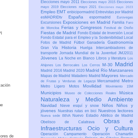
Elecciones mayo 2011
Elecciones mayo 2015
Elecciones
mayo 2019
Elecciones mayo 2021
Elecciones mayo 2023
Empleo
EMT
enbicipormadrid
Entrevistas por Madrid
España
esMADRIDtv
espormadrid
Eurovegas
Exposiciones en Madrid
Excursiones
Familia
Faro
Ferias y Congresos
de Moncloa
Festival de Otoño
Fiestas de Madrid
PI
Fondo Estatal de Inversión Local
Fondo Estatal para el Empleo y la Sostenibilidad Local
Gastronomía
Fotos de Madrid
Fútbol
Ganadería
Historia
Gran Vía
Huelga
Intercambiadores de
transporte
Jornada Mundial de la Juventud JMJ2011
Jóvenes
La Noche en Blanco
Libros y literatura
Los
Madrid
M-30
Ahijones
Los Berrocales
Los Cerros
Madrid Río Manzanares
Madrid 2016
Madrid 2020
Mayores
Mapas de Madrid
Matadero Madrid
Mercado
Metro
Mercamadrid
de Frutas y Verduras de Legazpi
zación
Movilidad
Metro Ligero
Motos
Movimiento 15M
Municipios
Música
Museo de Colecciones Reales
Naturaleza y Medio Ambiente
ue
Navidad
Niños
Niños y
Nieve esquí y snow
jóvenes
Nuestros lectores
Nuestras rutas en bici
Nuevo Estadio Atlético de Madrid
Nueva sede BBVA
Obras e
Obelisco de Calatrava
Infraestructuras
Ocio y Cultura
Operación Campamento
Operación Chamartín
jores de