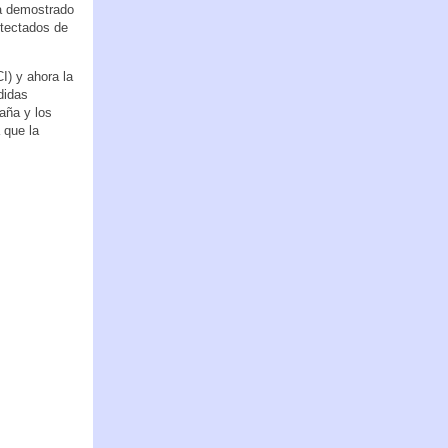
 ha demostrado
etectados de
I) y ahora la
didas
aña y los
 que la