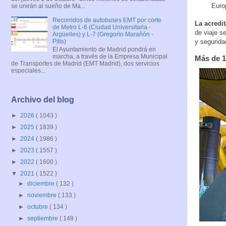
Euro
se unirán al sueño de Ma...
Recorridos de autobuses EMT por corte
La acredi
de Metro L-6 (Ciudad Universitaria -
de viaje s
Argüelles) y L-7 (Gregorio Marañón -
Pitis)
y segurida
El Ayuntamiento de Madrid pondrá en
marcha, a través de la Empresa Municipal
Más de 1
de Transportes de Madrid (EMT Madrid), dos servicios
especiales...
Archivo del blog
►
2026
( 1043 )
►
2025
( 1839 )
►
2024
( 1986 )
►
2023
( 1557 )
►
2022
( 1600 )
▼
2021
( 1522 )
►
diciembre
( 132 )
►
noviembre
( 133 )
►
octubre
( 134 )
►
septiembre
( 149 )