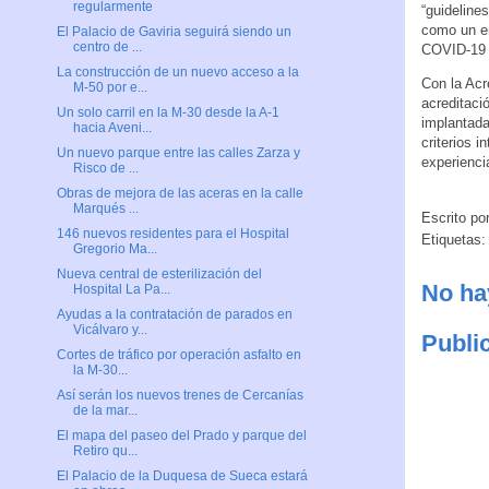
regularmente
“guidelines
como un en
El Palacio de Gaviria seguirá siendo un
centro de ...
COVID-19 y
La construcción de un nuevo acceso a la
Con la Acr
M-50 por e...
acreditaci
Un solo carril en la M-30 desde la A-1
implantada
hacia Aveni...
criterios 
Un nuevo parque entre las calles Zarza y
experienci
Risco de ...
Obras de mejora de las aceras en la calle
Marqués ...
Escrito po
146 nuevos residentes para el Hospital
Etiquetas:
Gregorio Ma...
Nueva central de esterilización del
No ha
Hospital La Pa...
Ayudas a la contratación de parados en
Vicálvaro y...
Publi
Cortes de tráfico por operación asfalto en
la M-30...
Así serán los nuevos trenes de Cercanías
de la mar...
El mapa del paseo del Prado y parque del
Retiro qu...
El Palacio de la Duquesa de Sueca estará