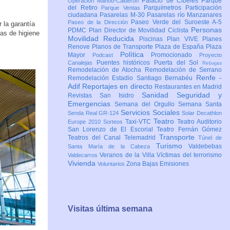
Palacio de Cibeles
Parque
Operación Mahou-Calderón
del Retiro
Parquímetros
Participación
Parque Ventas
ciudadana
Pasarelas M-30
Pasarelas río Manzanares
Paseo Verde del Suroeste A-5
Paseo de la Dirección
r la garantía
Personas
PDMC Plan Director de Movilidad Ciclista
das de higiene
Movilidad Reducida
Piscinas
Plan VIVE
Planes
Renove
Planos de Transporte
Plaza de España
Plaza
Política
Mayor
Promocionado
Podcast
Proyecto
Puentes históricos
Puerta del Sol
Canalejas
Rebajas
Remodelación de Atocha
Remodelación de Serrano
Renfe -
Remodelación Estadio Santiago Bernabéu
Adif
Reportajes en directo
Restaurantes en Madrid
Sanidad
Seguridad y
Revistas
San Isidro
Emergencias
Semana del Orgullo
Semana Santa
Servicios Sociales
Senda Real GR-124
Solar Decathlon
Teatro
Taxi-VTC
Teatro Auditorio
Europe 2010
Sorteos
San Lorenzo de El Escorial
Teatro Fernán Gómez
Transporte
Teatros del Canal
Telemadrid
Túnel de
Turismo
Valdebebas
Santa María de la Cabeza
Veranos de la Villa
Víctimas del terrorismo
Valdecarros
Vivienda
Zona Bajas Emisiones
Voluntarios
Visitas última semana