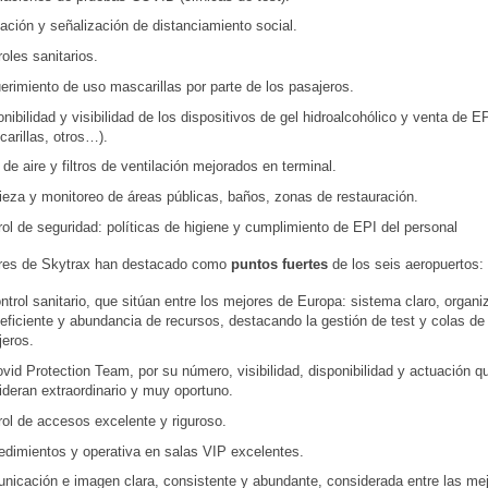
ación y señalización de distanciamiento social.
oles sanitarios.
rimiento de uso mascarillas por parte de los pasajeros.
nibilidad y visibilidad de los dispositivos de gel hidroalcohólico y venta de E
arillas, otros…).
 de aire y filtros de ventilación mejorados en terminal.
ieza y monitoreo de áreas públicas, baños, zonas de restauración.
ol de seguridad: políticas de higiene y cumplimiento de EPI del personal
ores de Skytrax han destacado como
puntos fuertes
de los seis aeropuertos:
ntrol sanitario, que sitúan entre los mejores de Europa: sistema claro, organi
eficiente y abundancia de recursos, destacando la gestión de test y colas de
jeros.
vid Protection Team, por su número, visibilidad, disponibilidad y actuación q
ideran extraordinario y muy oportuno.
rol de accesos excelente y riguroso.
edimientos y operativa en salas VIP excelentes.
nicación e imagen clara, consistente y abundante, considerada entre las me