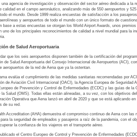
 una agencia de investigación y observación del sector aéreo dedicada a la r
e calidad en el campo aeronáutico, analizando más de 550 aeropuertos y 52
todo el mundo. Desde 1999 realiza encuestas de satisfacción a los pasajeros
 aerolíneas y aeropuertos de todo el mundo con un único formato de cuestiona
En base a estas encuestas se otorgan los World Airport Awards, unos premios
n uno de los principales reconocimientos de calidad a nivel mundial para la in
ria.
ción de Salud Aeroportuaria
dar que los seis aeropuertos disponen también de la certificación del progra
ón de Salud Aeroportuaria del Consejo Internacional de Aeropuertos (ACI), co
de aeropuertos de la red de Aena que ya la ostentan.
ama evalúa el cumplimiento de las medidas sanitarias recomendadas por ACI,
ón de Aviación Civil Internacional (OACI), la Agencia Europea de Seguridad 
Europeo de Prevención y Control de Enfermedades (ECDC) y las guías de la 
 la Salud (OMS). Todas ellas están alineadas, a su vez, con los objetivos del
ación Operativa que Aena lanzó en abril de 2020 y que se está aplicando en 
s de su red.
alth Accreditation (AHA) demuestra el compromiso continuo de Aena con las
para la seguridad de empleados y pasajeros a raíz de la pandemia, con el ob
cuperar la confianza de los viajeros en el transporte aéreo.
ublicado el Centro Europeo de Control y Prevención de Enfermedades (ECDC