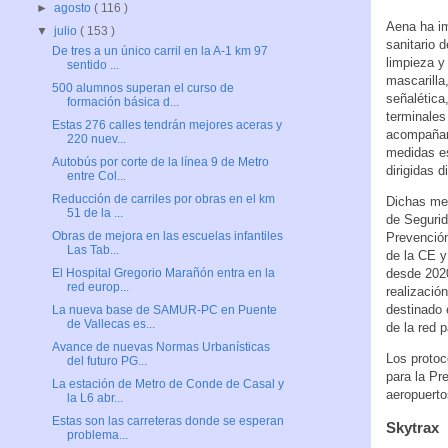
►
agosto
( 116 )
Aena ha im
▼
julio
( 153 )
sanitario 
De tres a un único carril en la A-1 km 97
limpieza y
sentido ...
mascarilla
500 alumnos superan el curso de
señalética
formación básica d...
terminales
Estas 276 calles tendrán mejores aceras y
acompañant
220 nuev...
medidas es
Autobús por corte de la línea 9 de Metro
dirigidas 
entre Col...
Reducción de carriles por obras en el km
Dichas med
51 de la ...
de Segurid
Obras de mejora en las escuelas infantiles
Prevenció
Las Tab...
de la CE y
desde 2020
El Hospital Gregorio Marañón entra en la
red europ...
realizació
destinado 
La nueva base de SAMUR-PC en Puente
de Vallecas es...
de la red 
Avance de nuevas Normas Urbanísticas
Los protoc
del futuro PG...
para la Pr
La estación de Metro de Conde de Casal y
aeropuerto
la L6 abr...
Estas son las carreteras donde se esperan
Skytrax
problema...