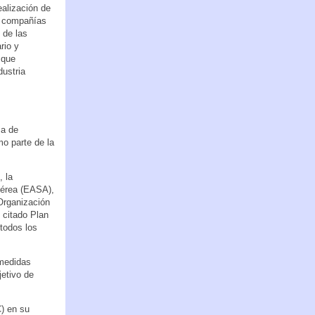
ealización de
5 compañías
 de las
rio y
 que
dustria
ma de
mo parte de la
 la
Aérea (EASA),
Organización
 citado Plan
todos los
 medidas
jetivo de
) en su