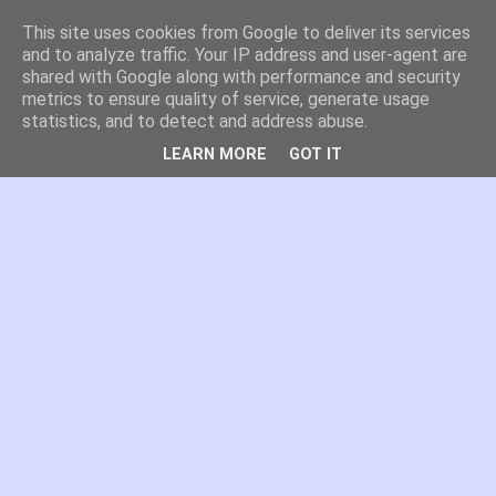
This site uses cookies from Google to deliver its services
es por madrid
and to analyze traffic. Your IP address and user-agent are
shared with Google along with performance and security
metrics to ensure quality of service, generate usage
El blog de Madrid y su actualidad, proyectos, transporte,
statistics, and to detect and address abuse.
movilidad, arquitectura, participación, medio ambiente,
educación, empleo, ...
LEARN MORE
GOT IT