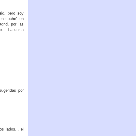
rid, pero soy
 en coche" en
rid, por las
rio. La unica
sugeridas por
s lados... el