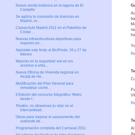
G
Nueva senda botánica en la laguna de El
Campillo
Ad
Se agiliza la concesión de licencias en
ba
Madrid, co...
Ma
ClassicAuto Madrid 2011 en el Pabellón de
ra
Cristal ...
fo
Nuevas infraestructuras deportivas para
mayores en...
Yo
Apúntate este finde al BiciFinde: 26 y 27 de
Re
febrero
Mejoras en la seguridad vial en los
accesos a urba...
Te
Nueva Oficina de Vivienda regional en
Alcalá de He...
Cu
Modificación del Plan General para
remodelar coche...
Pa
II Edición del concurso fotográfico 'Metro
Vi
desde t...
Re
'Peatón, no atravieses tu vida' en el
Intercambiad...
Obras para mejorar el saneamiento del
Te
sudoeste de ...
Al
Programación completa del Carnaval 2011
Ay