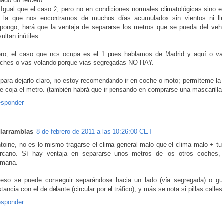
ado un tercero:
 Igual que el caso 2, pero no en condiciones normales climatológicas sino e
 la que nos encontramos de muchos días acumulados sin vientos ni llu
pongo, hará que la ventaja de separarse los metros que se pueda del veh
sultan inútiles.
ro, el caso que nos ocupa es el 1 pues hablamos de Madrid y aquí o va
ches o vas volando porque vias segregadas NO HAY.
 para dejarlo claro, no estoy recomendando ir en coche o moto; permíteme la
e coja el metro. (también habrá que ir pensando en comprarse una mascarilla
sponder
llarramblas
8 de febrero de 2011 a las 10:26:00 CET
toine, no es lo mismo tragarse el clima general malo que el clima malo + t
rcano. Sí hay ventaja en separarse unos metros de los otros coches, 
emana.
eso se puede conseguir separándose hacia un lado (vía segregada) o g
stancia con el de delante (circular por el tráfico), y más se nota si pillas call
sponder