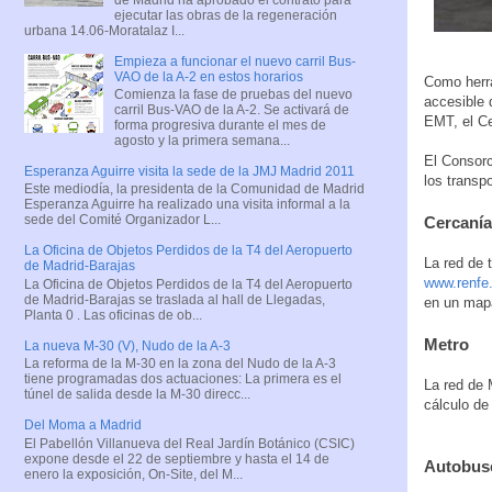
ejecutar las obras de la regeneración
urbana 14.06-Moratalaz I...
Empieza a funcionar el nuevo carril Bus-
VAO de la A-2 en estos horarios
Como herr
Comienza la fase de pruebas del nuevo
accesible
carril Bus-VAO de la A-2. Se activará de
EMT, el Ce
forma progresiva durante el mes de
agosto y la primera semana...
El Consorc
Esperanza Aguirre visita la sede de la JMJ Madrid 2011
los transp
Este mediodía, la presidenta de la Comunidad de Madrid
Esperanza Aguirre ha realizado una visita informal a la
sede del Comité Organizador L...
Cercanía
La Oficina de Objetos Perdidos de la T4 del Aeropuerto
La red de 
de Madrid-Barajas
www.renfe.
La Oficina de Objetos Perdidos de la T4 del Aeropuerto
de Madrid-Barajas se traslada al hall de Llegadas,
en un map
Planta 0 . Las oficinas de ob...
Metro
La nueva M-30 (V), Nudo de la A-3
La reforma de la M-30 en la zona del Nudo de la A-3
tiene programadas dos actuaciones: La primera es el
La red de 
túnel de salida desde la M-30 direcc...
cálculo de
Del Moma a Madrid
El Pabellón Villanueva del Real Jardín Botánico (CSIC)
expone desde el 22 de septiembre y hasta el 14 de
Autobuse
enero la exposición, On-Site, del M...