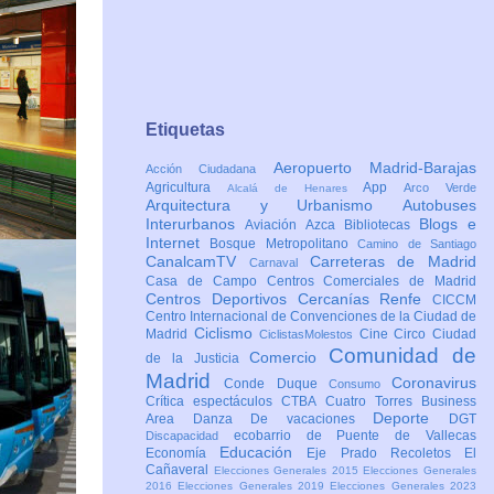
Etiquetas
Aeropuerto Madrid-Barajas
Acción Ciudadana
Agricultura
App
Arco Verde
Alcalá de Henares
Arquitectura y Urbanismo
Autobuses
Interurbanos
Blogs e
Aviación
Azca
Bibliotecas
Internet
Bosque Metropolitano
Camino de Santiago
CanalcamTV
Carreteras de Madrid
Carnaval
Casa de Campo
Centros Comerciales de Madrid
Centros Deportivos
Cercanías Renfe
CICCM
Centro Internacional de Convenciones de la Ciudad de
Ciclismo
Madrid
Cine
Circo
Ciudad
CiclistasMolestos
Comunidad de
Comercio
de la Justicia
Madrid
Coronavirus
Conde Duque
Consumo
Crítica espectáculos
CTBA Cuatro Torres Business
Deporte
Area
Danza
De vacaciones
DGT
ecobarrio de Puente de Vallecas
Discapacidad
Educación
Economía
Eje Prado Recoletos
El
Cañaveral
Elecciones Generales 2015
Elecciones Generales
2016
Elecciones Generales 2019
Elecciones Generales 2023