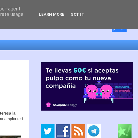
user-agent
erate usage
LEARN MORE
GOT IT
teresa la
na amplia red