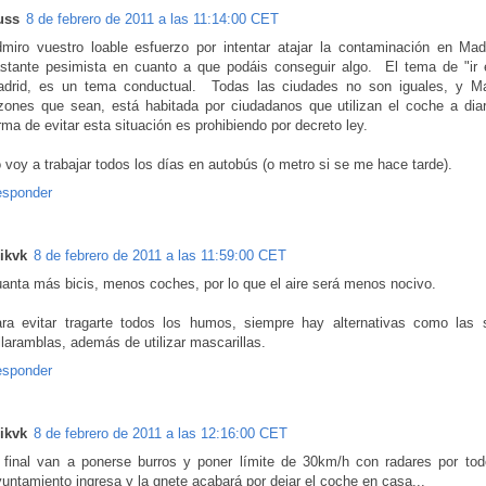
uss
8 de febrero de 2011 a las 11:14:00 CET
miro vuestro loable esfuerzo por intentar atajar la contaminación en Mad
stante pesimista en cuanto a que podáis conseguir algo. El tema de "ir
drid, es un tema conductual. Todas las ciudades no son iguales, y Mad
zones que sean, está habitada por ciudadanos que utilizan el coche a dia
rma de evitar esta situación es prohibiendo por decreto ley.
 voy a trabajar todos los días en autobús (o metro si se me hace tarde).
sponder
ikvk
8 de febrero de 2011 a las 11:59:00 CET
anta más bicis, menos coches, por lo que el aire será menos nocivo.
ra evitar tragarte todos los humos, siempre hay alternativas como las 
llaramblas, además de utilizar mascarillas.
sponder
ikvk
8 de febrero de 2011 a las 12:16:00 CET
 final van a ponerse burros y poner límite de 30km/h con radares por todo
untamiento ingresa y la gnete acabará por dejar el coche en casa...