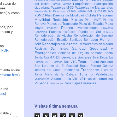
Palacio de Cibeles
Parque
Operación Mahou-Calderón
al salen de
del Retiro
Parquímetros
Participación
Parque Ventas
ciudadana
Pasarelas M-30
Pasarelas río Manzanares
ses
Paseo Verde del Suroeste A-5
Paseo de la Dirección
neal) y están
Personas
PDMC Plan Director de Movilidad Ciclista
Movilidad Reducida
Piscinas
Plan VIVE
Planes
Renove
Planos de Transporte
Plaza de España
Plaza
rnos)
por
Política
Mayor
Promocionado
Podcast
Proyecto
er zoom y
Puentes históricos
Puerta del Sol
Canalejas
Rebajas
Remodelación de Atocha
Remodelación de Serrano
Renfe -
Remodelación Estadio Santiago Bernabéu
Adif
Reportajes en directo
Restaurantes en Madrid
los
Sanidad
Seguridad y
Revistas
San Isidro
n PDF.
Emergencias
Semana del Orgullo
Semana Santa
Servicios Sociales
Senda Real GR-124
Solar Decathlon
Teatro
Taxi-VTC
Teatro Auditorio
Europe 2010
Sorteos
San Lorenzo de El Escorial
Teatro Fernán Gómez
Transporte
mienta online
Teatros del Canal
Telemadrid
Túnel de
Turismo
Valdebebas
web/emt.html
)
Santa María de la Cabeza
Veranos de la Villa
Víctimas del terrorismo
Valdecarros
Vivienda
Zona Bajas Emisiones
Voluntarios
La red
uses
)
Visitas última semana
udable y
2
6
6
7
8
3