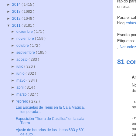
rápido par
►
2014
( 1415 )
en bici.
►
2013
( 1682 )
Para el cá
►
2012
( 1648 )
blog
enbic
▼
2011
( 3181 )
►
diciembre
( 171 )
Escrito po
►
noviembre
( 159 )
Etiquetas:
►
octubre
( 172 )
,
Naturale
►
septiembre
( 195 )
►
agosto
( 283 )
81 co
►
julio
( 326 )
►
junio
( 302 )
An
►
mayo
( 334 )
No
►
abril
( 314 )
di
►
marzo
( 327 )
- 
▼
febrero
( 272 )
re
Las Escuelas de Tenis en la Caja Mágica,
temporada...
- 
Exposición "Tierra de Castillos" en la sala
Tierra...
en
pu
Ajuste de horarios de las líneas 683 y 691
cu
de auto...