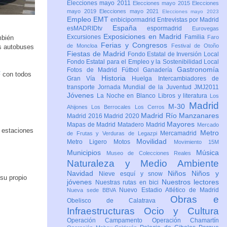
Elecciones mayo 2011
Elecciones mayo 2015
Elecciones
mayo 2019
Elecciones mayo 2021
Elecciones mayo 2023
Empleo
EMT
enbicipormadrid
Entrevistas por Madrid
España
esMADRIDtv
espormadrid
Eurovegas
Exposiciones en Madrid
Excursiones
Familia
bién
Faro
Ferias y Congresos
de Moncloa
Festival de Otoño
os autobuses
Fiestas de Madrid
Fondo Estatal de Inversión Local
Fondo Estatal para el Empleo y la Sostenibilidad Local
Gastronomía
Fotos de Madrid
Fútbol
Ganadería
F
con todos
Historia
Gran Vía
Huelga
Intercambiadores de
transporte
Jornada Mundial de la Juventud JMJ2011
Jóvenes
La Noche en Blanco
Libros y literatura
Los
Madrid
M-30
Ahijones
Los Berrocales
Los Cerros
Madrid Río Manzanares
Madrid 2016
Madrid 2020
Mayores
Mapas de Madrid
Matadero Madrid
Mercado
y estaciones
Metro
Mercamadrid
de Frutas y Verduras de Legazpi
Movilidad
Metro Ligero
Motos
Movimiento 15M
Municipios
Música
Museo de Colecciones Reales
Naturaleza y Medio Ambiente
Navidad
Niños
Niños y
Nieve esquí y snow
 su propio
jóvenes
Nuestros lectores
Nuestras rutas en bici
Nuevo Estadio Atlético de Madrid
Nueva sede BBVA
Obras e
Obelisco de Calatrava
Infraestructuras
Ocio y Cultura
Operación Campamento
Operación Chamartín