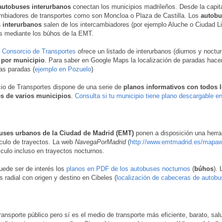
autobuses interurbanos
conectan los municipios madrileños. Desde la capit
ambiadores de transportes como son Moncloa o Plaza de Castilla. Los
autobu
 interurbanos
salen de los intercambiadores (por ejemplo Aluche o Ciudad Li
s mediante los búhos de la EMT.
 Consorcio de Transportes
ofrece un listado de interurbanos (diurnos y noctu
 por municipio
. Para saber en Google Maps la localización de paradas hac
las paradas (
ejemplo en Pozuelo
)
io de Transportes dispone de una serie de
planos informativos con todos 
es de varios municipios
.
Consulta si tu municipio tiene plano descargable e
uses urbanos de la Ciudad de Madrid (EMT)
ponen a disposición una herra
lculo de trayectos. La web
NavegaPorMadrid
(
http://www.emtmadrid.es/mapa
lculo incluso en trayectos nocturnos.
ede ser de interés los
planos en PDF de los autobuses nocturnos
(
búhos
). 
s radial con origen y destino en Cibeles (
localización de cabeceras de autob
ransporte público pero sí es el medio de transporte más eficiente, barato, sal