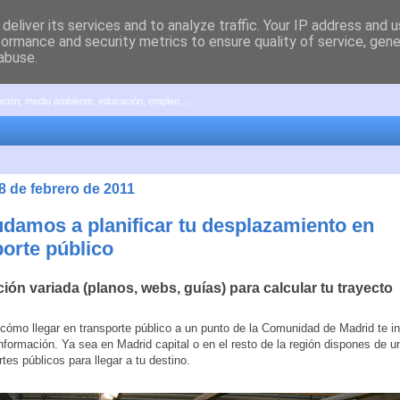
deliver its services and to analyze traffic. Your IP address and 
formance and security metrics to ensure quality of service, gen
abuse.
pación, medio ambiente, educación, empleo, ...
8 de febrero de 2011
udamos a planificar tu desplazamiento en
porte público
ión variada (planos, webs, guías) para calcular tu trayecto
cómo llegar en transporte público a un punto de la Comunidad de Madrid te in
información. Ya sea en Madrid capital o en el resto de la región dispones de u
tes públicos para llegar a tu destino.