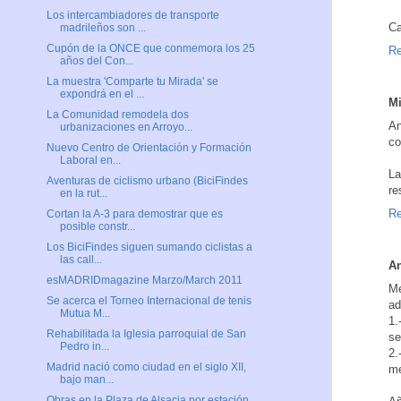
Los intercambiadores de transporte
Ca
madrileños son ...
Cupón de la ONCE que conmemora los 25
Re
años del Con...
La muestra 'Comparte tu Mirada' se
expondrá en el ...
M
La Comunidad remodela dos
An
urbanizaciones en Arroyo...
co
Nuevo Centro de Orientación y Formación
Laboral en...
La
Aventuras de ciclismo urbano (BiciFindes
re
en la rut...
Re
Cortan la A-3 para demostrar que es
posible constr...
Los BiciFindes siguen sumando ciclistas a
las call...
An
esMADRIDmagazine Marzo/March 2011
Me
Se acerca el Torneo Internacional de tenis
ad
Mutua M...
1.
Rehabilitada la Iglesia parroquial de San
se
Pedro in...
2.
Madrid nació como ciudad en el siglo XII,
me
bajo man...
Obras en la Plaza de Alsacia por estación