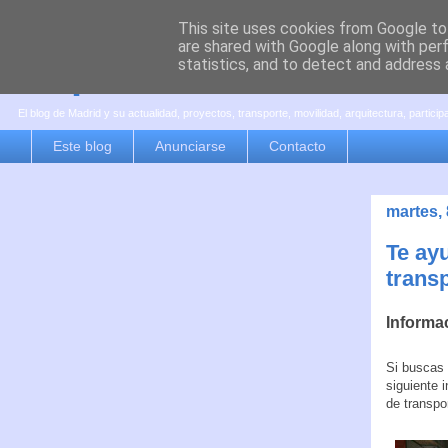
This site uses cookies from Google to 
are shared with Google along with per
es por madrid
statistics, and to detect and address 
El blog de Madrid y su actualidad, proyectos, transporte, movilidad, arquitectura, partici
Este blog
Anunciarse
Contacto
martes, 
Te ay
trans
Informac
Si buscas 
siguiente 
de transpor