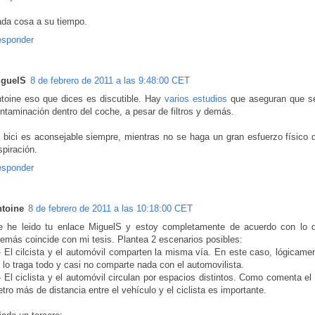
da cosa a su tiempo.
sponder
iguelS
8 de febrero de 2011 a las 9:48:00 CET
toine eso que dices es discutible. Hay
varios estudios
que aseguran que se
ntaminación dentro del coche, a pesar de filtros y demás.
 bici es aconsejable siempre, mientras no se haga un gran esfuerzo físico q
spiración.
sponder
toine
8 de febrero de 2011 a las 10:18:00 CET
 he leido tu enlace MiguelS y estoy completamente de acuerdo con lo q
emás coincide con mi tesis. Plantea 2 escenarios posibles:
- El cilcista y el automóvil comparten la misma vía. En este caso, lógicament
 lo traga todo y casi no comparte nada con el automovilista.
- El ciclista y el automóvil circulan por espacios distintos. Como comenta el
tro más de distancia entre el vehículo y el ciclista es importante.