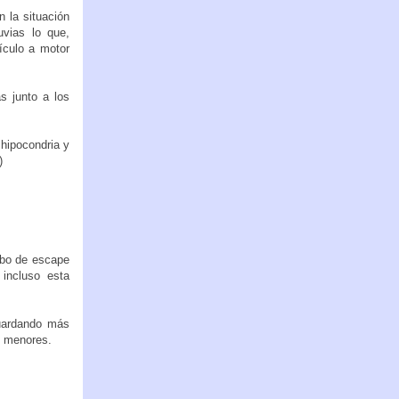
n la situación
vias lo que,
ículo a motor
s junto a los
 hipocondria y
)
ubo de escape
incluso esta
uardando más
es menores.