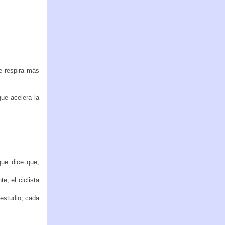
 respira más
ue acelera la
ue dice que,
e, el ciclista
 estudio, cada