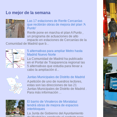
Lo mejor de la semana
Las 17 estaciones de Renfe Cercanías
que recibirán obras de mejora del plan 'A
Punto'
Renfe pone en marcha el plan A Punto ,
un programa de actuaciones de alto
impacto en estaciones de Cercanías de la
Comunidad de Madrid que b...
5 alternativas para ampliar Metro hasta
Madrid Nuevo Norte
La Comunidad de Madrid ha publicado
en el Portal de Trasparencia regional las
5 alternativas que estudia para llevar a
cabo la ampliación d...
Juntas Municipales de Distrito de Madrid
A petición de uno de nuestros lectores,
estas son las direcciones de las 21
Juntas Municipales de Distrito de Madrid .
Para más información ...
El barrio de Vinateros de Moratalaz
tendrá obras de mejora de espacios
interbloques
La Junta de Gobierno del Ayuntamiento
de Madrid ha aprobado el contrato para