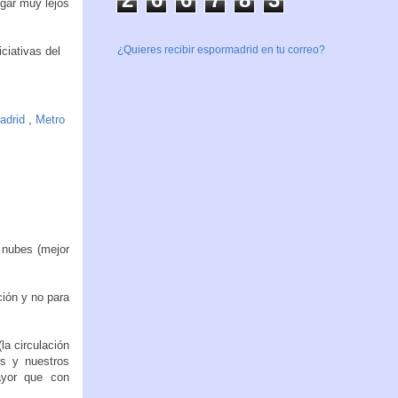
egar muy lejos
¿Quieres recibir espormadrid en tu correo?
iciativas del
adrid
,
Metro
 nubes (mejor
ción y no para
la circulación
es y nuestros
ayor que con