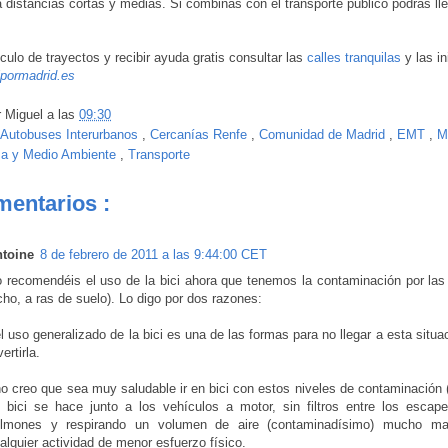
a distancias cortas y medias. Si combinas con el transporte público podrás ll
lculo de trayectos y recibir ayuda gratis consultar las
calles tranquilas
y las in
ipormadrid.es
r
Miguel
a las
09:30
Autobuses Interurbanos
,
Cercanías Renfe
,
Comunidad de Madrid
,
EMT
,
M
za y Medio Ambiente
,
Transporte
mentarios :
toine
8 de febrero de 2011 a las 9:44:00 CET
 recomendéis el uso de la bici ahora que tenemos la contaminación por las
cho, a ras de suelo). Lo digo por dos razones:
el uso generalizado de la bici es una de las formas para no llegar a esta situa
vertirla.
no creo que sea muy saludable ir en bici con estos niveles de contaminación (
 bici se hace junto a los vehículos a motor, sin filtros entre los escap
lmones y respirando un volumen de aire (contaminadísimo) mucho m
alquier actividad de menor esfuerzo físico.