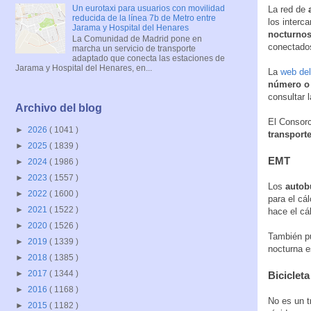
Un eurotaxi para usuarios con movilidad
La red de
reducida de la línea 7b de Metro entre
los interc
Jarama y Hospital del Henares
nocturnos
La Comunidad de Madrid pone en
conectado
marcha un servicio de transporte
adaptado que conecta las estaciones de
Jarama y Hospital del Henares, en...
La
web del
número o
consultar 
Archivo del blog
El Consorc
►
2026
( 1041 )
transport
►
2025
( 1839 )
EMT
►
2024
( 1986 )
►
2023
( 1557 )
Los
autob
►
2022
( 1600 )
para el cá
►
2021
( 1522 )
hace el cá
►
2020
( 1526 )
También pu
►
2019
( 1339 )
nocturna e
►
2018
( 1385 )
►
2017
( 1344 )
Bicicleta
►
2016
( 1168 )
No es un t
►
2015
( 1182 )