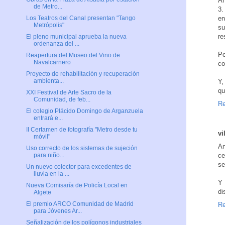
Añ
de Metro...
3.
en
Los Teatros del Canal presentan "Tango
Metrópolis"
su
re
El pleno municipal aprueba la nueva
ordenanza del ...
Pe
Reapertura del Museo del Vino de
Navalcarnero
co
Proyecto de rehabilitación y recuperación
ambienta...
Y,
qu
XXI Festival de Arte Sacro de la
Comunidad, de feb...
Re
El colegio Plácido Domingo de Arganzuela
entrará e...
II Certamen de fotografía "Metro desde tu
vi
móvil"
An
Uso correcto de los sistemas de sujeción
ce
para niño...
s
Un nuevo colector para excedentes de
lluvia en la ...
Y 
Nueva Comisaría de Policía Local en
di
Algete
El premio ARCO Comunidad de Madrid
Re
para Jóvenes Ar...
Señalización de los polígonos industriales