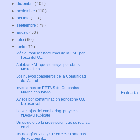
►
diciembre
( 101 )
►
noviembre
( 110 )
►
octubre
( 113 )
►
septiembre
( 79 )
►
agosto
( 63 )
►
julio
( 60 )
▼
junio
( 79 )
Más autobuses nocturnos de la EMT por
fiesta del O...
Autobús EMT que sustituye por obras al
Metro línea...
Los nuevos consejeros de la Comunidad
de Madrid - ...
Inversiones en ERTMS de Cercanías
Entrada 
Madrid con fondo...
Avisos por contaminación por ozono O3.
No usar veh...
La ventajas del carsharing, proyecto
#DesAUTOxícate
Un estudio de la prostitución que se realiza
en el...
Tecnologías NFC y QR en 5.500 paradas
de autobús d...