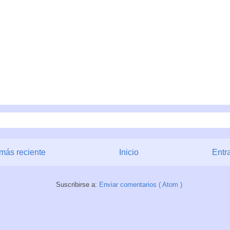
más reciente
Inicio
Entr
Suscribirse a:
Enviar comentarios ( Atom )