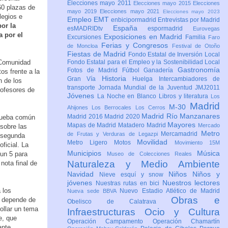
Elecciones mayo 2011
Elecciones mayo 2015
Elecciones
60 plazas de
mayo 2019
Elecciones mayo 2021
Elecciones mayo 2023
legios e
Empleo
EMT
enbicipormadrid
Entrevistas por Madrid
or la
España
esMADRIDtv
espormadrid
Eurovegas
 por el
Exposiciones en Madrid
Excursiones
Familia
Faro
Ferias y Congresos
de Moncloa
Festival de Otoño
Fiestas de Madrid
Fondo Estatal de Inversión Local
 Comunidad
Fondo Estatal para el Empleo y la Sostenibilidad Local
Gastronomía
Fotos de Madrid
Fútbol
Ganadería
os frente a la
Historia
Gran Vía
Huelga
Intercambiadores de
n de los
transporte
Jornada Mundial de la Juventud JMJ2011
rofesores de
Jóvenes
La Noche en Blanco
Libros y literatura
Los
Madrid
M-30
Ahijones
Los Berrocales
Los Cerros
Madrid Río Manzanares
Madrid 2016
Madrid 2020
prueba común
Mayores
Mapas de Madrid
Matadero Madrid
Mercado
 sobre las
Metro
Mercamadrid
de Frutas y Verduras de Legazpi
a segunda
Movilidad
Metro Ligero
Motos
Movimiento 15M
ficial. La
Municipios
Música
un 5 para
Museo de Colecciones Reales
Naturaleza y Medio Ambiente
nota final de
Navidad
Niños
Niños y
Nieve esquí y snow
jóvenes
Nuestros lectores
Nuestras rutas en bici
 los
Nuevo Estadio Atlético de Madrid
Nueva sede BBVA
Obras e
e depende de
Obelisco de Calatrava
rollar un tema
Infraestructuras
Ocio y Cultura
e, que
Operación Campamento
Operación Chamartín
ante,