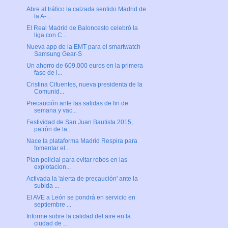
Abre al tráfico la calzada sentido Madrid de
la A-...
El Real Madrid de Baloncesto celebró la
liga con C...
Nueva app de la EMT para el smartwatch
Samsung Gear-S
Un ahorro de 609.000 euros en la primera
fase de l...
Cristina Cifuentes, nueva presidenta de la
Comunid...
Precaución ante las salidas de fin de
semana y vac...
Festividad de San Juan Bautista 2015,
patrón de la...
Nace la plataforma Madrid Respira para
fomentar el...
Plan policial para evitar robos en las
explotacion...
Activada la 'alerta de precaución' ante la
subida ...
El AVE a León se pondrá en servicio en
septiembre ...
Informe sobre la calidad del aire en la
ciudad de ...