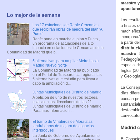
maestro y,
opositore
Lo mejor de la semana
Los result
Las 17 estaciones de Renfe Cercanías
a finales 
que recibirán obras de mejora del plan 'A
madrileños
Punto'
incorporará
Renfe pone en marcha el plan A Punto ,
a partir d
un programa de actuaciones de alto
impacto en estaciones de Cercanías de la
distribuci
Comunidad de Madrid que b...
maestro
: 
Pedagogía 
5 alternativas para ampliar Metro hasta
especialid
Madrid Nuevo Norte
Inglés (30
La Comunidad de Madrid ha publicado
en el Portal de Trasparencia regional las
y Geología
5 alternativas que estudia para llevar a
cabo la ampliación d...
La Conseje
Juntas Municipales de Distrito de Madrid
días difer
A petición de uno de nuestros lectores,
puedan pre
estas son las direcciones de las 21
sustancial
Juntas Municipales de Distrito de Madrid .
destacable
Para más información ...
convocator
El barrio de Vinateros de Moratalaz
tendrá obras de mejora de espacios
Madrid c
interbloques
La Junta de Gobierno del Ayuntamiento
El Consejo
de Madrid ha aprobado el contrato para