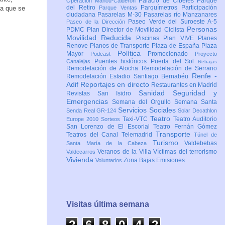
Palacio de Cibeles
Parque
Operación Mahou-Calderón
del Retiro
Parquímetros
Participación
ca que se
Parque Ventas
ciudadana
Pasarelas M-30
Pasarelas río Manzanares
Paseo Verde del Suroeste A-5
Paseo de la Dirección
Personas
PDMC Plan Director de Movilidad Ciclista
Movilidad Reducida
Piscinas
Plan VIVE
Planes
Renove
Planos de Transporte
Plaza de España
Plaza
Política
Mayor
Promocionado
Podcast
Proyecto
Puentes históricos
Puerta del Sol
Canalejas
Rebajas
Remodelación de Atocha
Remodelación de Serrano
Renfe -
Remodelación Estadio Santiago Bernabéu
Adif
Reportajes en directo
Restaurantes en Madrid
Sanidad
Seguridad y
Revistas
San Isidro
Emergencias
Semana del Orgullo
Semana Santa
Servicios Sociales
Senda Real GR-124
Solar Decathlon
Teatro
Taxi-VTC
Teatro Auditorio
Europe 2010
Sorteos
San Lorenzo de El Escorial
Teatro Fernán Gómez
Transporte
Teatros del Canal
Telemadrid
Túnel de
Turismo
Valdebebas
Santa María de la Cabeza
Veranos de la Villa
Víctimas del terrorismo
Valdecarros
Vivienda
Zona Bajas Emisiones
Voluntarios
Visitas última semana
2
6
8
0
4
2