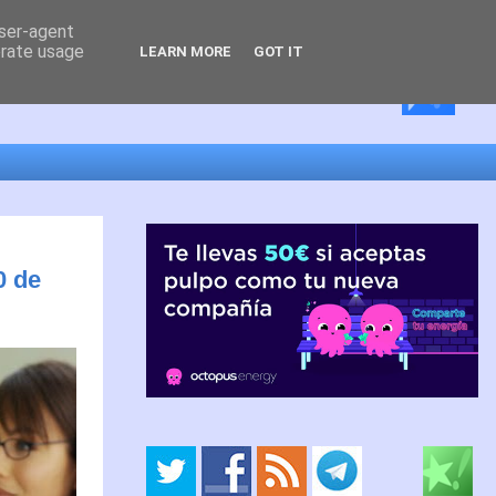
user-agent
erate usage
LEARN MORE
GOT IT
0 de