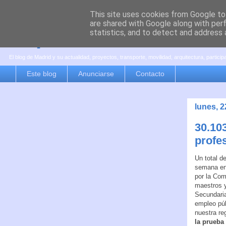
This site uses cookies from Google to 
are shared with Google along with per
es por madrid
statistics, and to detect and address 
El blog de Madrid y su actualidad, proyectos, transporte, movilidad, arquitectura, partici
Este blog
Anunciarse
Contacto
lunes, 2
30.10
profe
Un total d
semana en
por la Com
maestros y
Secundaria
empleo púb
nuestra re
la prueba 