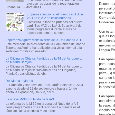
ejecutar las obras de la regeneración
Docente pa
urbana 14.06-Moratalaz I...
personal d
institutos
Empieza a funcionar el nuevo carril Bus-
Comunidad
VAO de la A-2 en estos horarios
Gobierno 
Comienza la fase de pruebas del nuevo
carril Bus-VAO de la A-2. Se activará de
forma progresiva durante el mes de
Con esta n
agosto y la primera semana...
que es log
Esperanza Aguirre visita la sede de la JMJ Madrid 2011
experienci
Este mediodía, la presidenta de la Comunidad de Madrid
mejores ma
Esperanza Aguirre ha realizado una visita informal a la
Lengua Ext
sede del Comité Organizador L...
La Oficina de Objetos Perdidos de la T4 del Aeropuerto
Las oposi
de Madrid-Barajas
para todas
La Oficina de Objetos Perdidos de la T4 del Aeropuerto
materias p
de Madrid-Barajas se traslada al hall de Llegadas,
parte (B) 
Planta 0 . Las oficinas de ob...
suma de la
Del Moma a Madrid
pasar a re
El Pabellón Villanueva del Real Jardín Botánico (CSIC)
la oposici
expone desde el 22 de septiembre y hasta el 14 de
enero la exposición, On-Site, del M...
Las oposi
La nueva M-30 (V), Nudo de la A-3
conocimien
La reforma de la M-30 en la zona del Nudo de la A-3
la especia
tiene programadas dos actuaciones: La primera es el
elegido en
túnel de salida desde la M-30 direcc...
también te