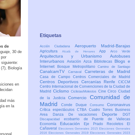
Etiquetas
Aeropuerto Madrid-Barajas
os de
Acción Ciudadana
Agricultura
App
nguaje, 30 de
Arco Verde
Alcalá de Henares
Arquitectura y Urbanismo
Autobuses
 por
Interurbanos
Blogs e
Aviación
Azca
Bibliotecas
 siguiente:
Internet
Bosque Metropolitano
Camino de Santiago
(7), Biología
CanalcamTV
Carreteras de Madrid
Carnaval
Casa de Campo
Centros Comerciales de Madrid
Centros Deportivos
Cercanías Renfe
CICCM
siciones en
Centro Internacional de Convenciones de la Ciudad de
 decidan
Ciclismo
Madrid
Cine
Circo
Ciudad
CiclistasMolestos
Comunidad de
Comercio
de la Justicia
vedad más
Madrid
Coronavirus
Conde Duque
Consumo
gía en la
Crítica espectáculos
CTBA Cuatro Torres Business
Deporte
Area
Danza
De vacaciones
DGT
ecobarrio de Puente de Vallecas
Discapacidad
Educación
Economía
Eje Prado Recoletos
El
Cañaveral
Elecciones Generales 2015
Elecciones Generales
2016
Elecciones Generales 2019
Elecciones Generales 2023
ersonal