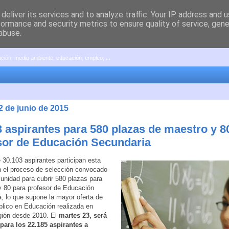
deliver its services and to analyze traffic. Your IP address and 
formance and security metrics to ensure quality of service, gen
abuse.
pación, medio ambiente, educación, empleo, ...
2 de junio de 2015
3 aspirantes para 580 plazas de maestro y 8
sor de Educación Secundaria
e 30.103 aspirantes participan esta
 el proceso de selección convocado
unidad para cubrir 580 plazas para
 80 para profesor de Educación
, lo que supone la mayor oferta de
lico en Educación realizada en
gión desde 2010. El
martes 23, será
para los 22.185 aspirantes a