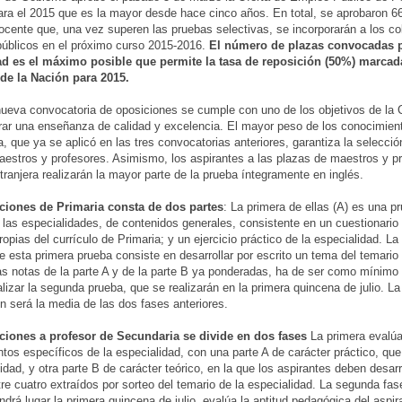
ra el 2015 que es la mayor desde hace cinco años. En total, se aprobaron 6
ocente que, una vez superen las pruebas selectivas, se incorporarán a los co
 públicos en el próximo curso 2015-2016.
El número de plazas convocadas p
 es el máximo posible que permite la tasa de reposición (50%) marcada
de la Nación para 2015.
ueva convocatoria de oposiciones se cumple con uno de los objetivos de la
rar una enseñanza de calidad y excelencia. El mayor peso de los conocimient
a, que ya se aplicó en las tres convocatorias anteriores, garantiza la selecció
estros y profesores. Asimismo, los aspirantes a las plazas de maestros y p
ranjera realizarán la mayor parte de la prueba íntegramente en inglés.
ciones de Primaria consta de dos partes
: La primera de ellas (A) es una 
 las especialidades, de contenidos generales, consistente en un cuestionario
ropias del currículo de Primaria; y un ejercicio práctico de la especialidad. L
de esta primera prueba consiste en desarrollar por escrito un tema del temario o
s notas de la parte A y de la parte B ya ponderadas, ha de ser como mínimo 
alizar la segunda prueba, que se realizarán en la primera quincena de julio. La 
ón será la media de las dos fases anteriores.
ciones a profesor de Secundaria se divide en dos fases
La primera evalúa
tos específicos de la especialidad, con una parte A de carácter práctico, qu
lidad, y otra parte B de carácter teórico, en la que los aspirantes deben desar
tre cuatro extraídos por sorteo del temario de la especialidad. La segunda fas
ndrá lugar la primera quincena de julio, evalúa la aptitud pedagógica del aspir