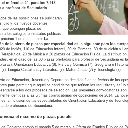
 el miércoles 24, para los 7.918
s a profesor de Secundaria
.
ados de las oposiciones se publicarán
de julio y los nuevos docentes
, que obtengan plaza, se
n a los colegios e institutos públicos
el próximo 1 de septiembre.
La
ón de la oferta de plazas por especialidad es la siguiente para los cuerp
320 de Inglés, 110 de Educación Infantil, 50 de Primaria, 30 de Audición y Le
Terapéutica, 20 de Música y 20 plazas de Educación Física. La distribución,
ades, en el caso de las 80 plazas ofertadas para profesor de Secundaria es la
 plazas), Orientación Educativa (8), Física y Química (7), Geografía e Historia 
 (7), Lengua Castellana y Literatura (7), Matemáticas (7) y Tecnología (7).
ría de Educación, Juventud y Deporte ha decidido fijar las fechas de las opo
entes para permitir que aquellos candidatos que reúnan los requisitos y así lo
sentarse a los dos procesos de selección. Las presentes convocatorias son
mente idénticas a las últimas convocatorias de oposiciones de 2014. La no
 es la inclusión de las especialidades de Orientación Educativa y de Tecnolo
ia de profesores de Secundaria.
onvoca el máximo de plazas posible
 de Gobierno aprobó el pasado 5 de marzo la Oferta de Empleo Público de P