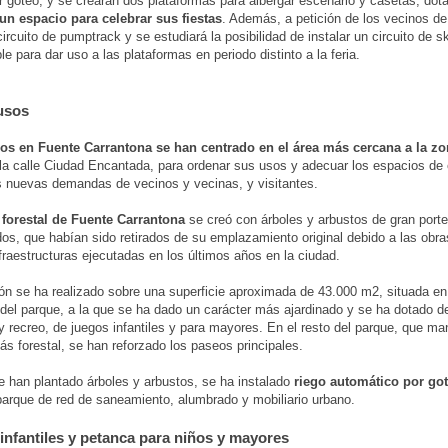
r goteo, y se crearán dos plataformas para albergar escenario y casetas, dota
un espacio para celebrar sus fiestas
. Además, a petición de los vecinos de
circuito de pumptrack y se estudiará la posibilidad de instalar un circuito de s
e para dar uso a las plataformas en periodo distinto a la feria.
usos
jos en Fuente Carrantona se han centrado en el área más cercana a la zo
la calle Ciudad Encantada, para ordenar sus usos y adecuar los espacios de
s nuevas demandas de vecinos y vecinas, y visitantes.
 forestal de Fuente Carrantona
se creó con árboles y arbustos de gran porte
dos, que habían sido retirados de su emplazamiento original debido a las obra
fraestructuras ejecutadas en los últimos años en la ciudad.
ón se ha realizado sobre una superficie aproximada de 43.000 m2, situada en
 del parque, a la que se ha dado un carácter más ajardinado y se ha dotado 
 recreo, de juegos infantiles y para mayores. En el resto del parque, que ma
ás forestal, se han reforzado los paseos principales.
 han plantado árboles y arbustos, se ha instalado
riego automático por go
parque de red de saneamiento, alumbrado y mobiliario urbano.
infantiles y petanca para niños y mayores