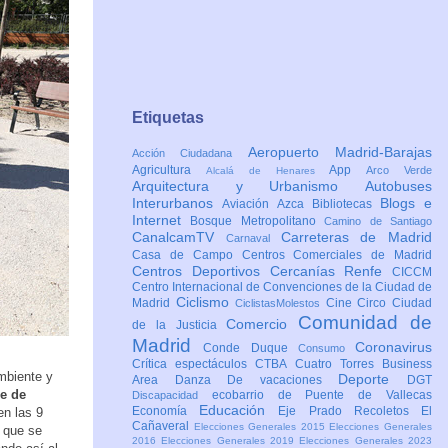
Etiquetas
Aeropuerto Madrid-Barajas
Acción Ciudadana
Agricultura
App
Arco Verde
Alcalá de Henares
Arquitectura y Urbanismo
Autobuses
Interurbanos
Blogs e
Aviación
Azca
Bibliotecas
Internet
Bosque Metropolitano
Camino de Santiago
CanalcamTV
Carreteras de Madrid
Carnaval
Casa de Campo
Centros Comerciales de Madrid
Centros Deportivos
Cercanías Renfe
CICCM
Centro Internacional de Convenciones de la Ciudad de
Ciclismo
Madrid
Cine
Circo
Ciudad
CiclistasMolestos
Comunidad de
Comercio
de la Justicia
Madrid
Coronavirus
Conde Duque
Consumo
Crítica espectáculos
CTBA Cuatro Torres Business
mbiente y
Deporte
Area
Danza
De vacaciones
DGT
de de
ecobarrio de Puente de Vallecas
Discapacidad
Educación
Economía
Eje Prado Recoletos
El
en las 9
Cañaveral
Elecciones Generales 2015
Elecciones Generales
, que se
2016
Elecciones Generales 2019
Elecciones Generales 2023