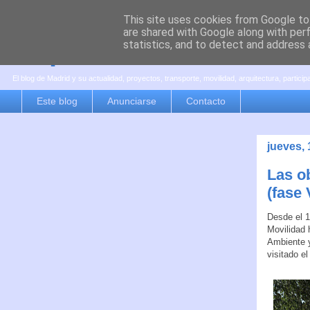
This site uses cookies from Google to 
are shared with Google along with per
es por madrid
statistics, and to detect and address 
El blog de Madrid y su actualidad, proyectos, transporte, movilidad, arquitectura, partici
Este blog
Anunciarse
Contacto
jueves, 
Las o
(fase
Desde el 1
Movilidad 
Ambiente y
visitado e