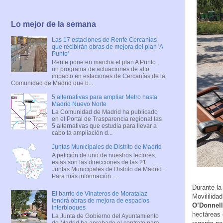
Lo mejor de la semana
Las 17 estaciones de Renfe Cercanías
que recibirán obras de mejora del plan 'A
Punto'
Renfe pone en marcha el plan A Punto ,
un programa de actuaciones de alto
impacto en estaciones de Cercanías de la
Comunidad de Madrid que b...
5 alternativas para ampliar Metro hasta
Madrid Nuevo Norte
La Comunidad de Madrid ha publicado
en el Portal de Trasparencia regional las
5 alternativas que estudia para llevar a
cabo la ampliación d...
Juntas Municipales de Distrito de Madrid
A petición de uno de nuestros lectores,
estas son las direcciones de las 21
Juntas Municipales de Distrito de Madrid .
Para más información ...
Durante la
El barrio de Vinateros de Moratalaz
Movililida
tendrá obras de mejora de espacios
O’Donnell
interbloques
hectáreas 
La Junta de Gobierno del Ayuntamiento
de Madrid ha aprobado el contrato para