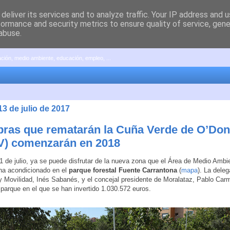
deliver its services and to analyze traffic. Your IP address and 
formance and security metrics to ensure quality of service, gen
abuse.
pación, medio ambiente, educación, empleo, ...
13 de julio de 2017
bras que rematarán la Cuña Verde de O’Don
 V) comenzarán en 2018
1 de julio, ya se puede disfrutar de la nueva zona que el Área de Medio Ambi
ha acondicionado en el
parque forestal Fuente Carrantona
(
mapa
). La dele
 Movilidad, Inés Sabanés, y el concejal presidente de Moralataz, Pablo Car
l parque en el que se han invertido 1.030.572 euros.