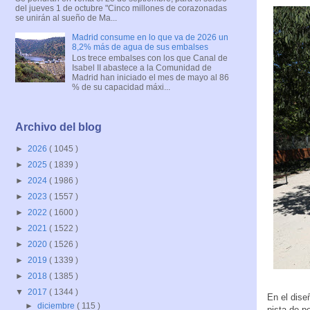
del jueves 1 de octubre "Cinco millones de corazonadas
se unirán al sueño de Ma...
Madrid consume en lo que va de 2026 un
8,2% más de agua de sus embalses
Los trece embalses con los que Canal de
Isabel II abastece a la Comunidad de
Madrid han iniciado el mes de mayo al 86
% de su capacidad máxi...
Archivo del blog
►
2026
( 1045 )
►
2025
( 1839 )
►
2024
( 1986 )
►
2023
( 1557 )
►
2022
( 1600 )
►
2021
( 1522 )
►
2020
( 1526 )
►
2019
( 1339 )
►
2018
( 1385 )
▼
2017
( 1344 )
En el dise
►
diciembre
( 115 )
pista de p