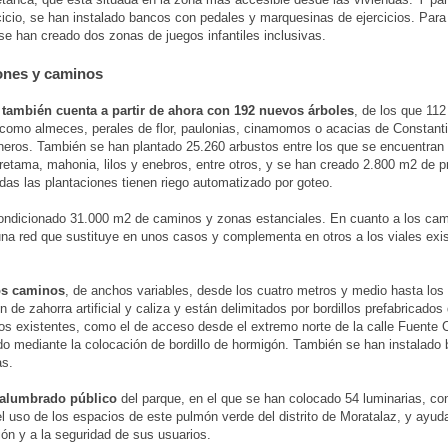
cicio, se han instalado bancos con pedales y marquesinas de ejercicios. Par
e han creado dos zonas de juegos infantiles inclusivas.
ones y caminos
 también cuenta a partir de ahora con 192 nuevos árboles
, de los que 112
como almeces, perales de flor, paulonias, cinamomos o acacias de Constanti
neros. También se han plantado 25.260 arbustos entre los que se encuentran 
retama, mahonia, lilos y enebros, entre otros, y se han creado 2.800 m2 de p
odas las plantaciones tienen riego automatizado por goteo.
ndicionado 31.000 m2 de caminos y zonas estanciales. En cuanto a los cam
na red que sustituye en unos casos y complementa en otros a los viales exis
s caminos
, de anchos variables, desde los cuatro metros y medio hasta los
n de zahorra artificial y caliza y están delimitados por bordillos prefabricado
s existentes, como el de acceso desde el extremo norte de la calle Fuente 
do mediante la colocación de bordillo de hormigón. También se han instalado b
as.
 alumbrado público
del parque, en el que se han colocado 54 luminarias, con
el uso de los espacios de este pulmón verde del distrito de Moratalaz, y ayud
ón y a la seguridad de sus usuarios.