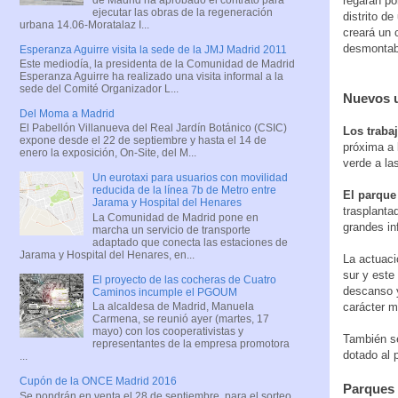
regarán po
ejecutar las obras de la regeneración
distrito de
urbana 14.06-Moratalaz I...
creará un 
desmontabl
Esperanza Aguirre visita la sede de la JMJ Madrid 2011
Este mediodía, la presidenta de la Comunidad de Madrid
Esperanza Aguirre ha realizado una visita informal a la
sede del Comité Organizador L...
Nuevos 
Del Moma a Madrid
El Pabellón Villanueva del Real Jardín Botánico (CSIC)
Los traba
expone desde el 22 de septiembre y hasta el 14 de
próxima a 
enero la exposición, On-Site, del M...
verde a la
Un eurotaxi para usuarios con movilidad
reducida de la línea 7b de Metro entre
El parque
Jarama y Hospital del Henares
trasplanta
La Comunidad de Madrid pone en
grandes in
marcha un servicio de transporte
adaptado que conecta las estaciones de
Jarama y Hospital del Henares, en...
La actuaci
sur y este
El proyecto de las cocheras de Cuatro
descanso y
Caminos incumple el PGOUM
carácter m
La alcaldesa de Madrid, Manuela
Carmena, se reunió ayer (martes, 17
mayo) con los cooperativistas y
También se
representantes de la empresa promotora
dotado al 
...
Cupón de la ONCE Madrid 2016
Parques 
Se pondrán en venta el 28 de septiembre, para el sorteo