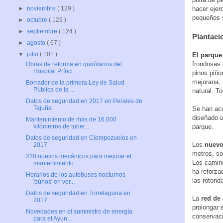
hacer ejer
►
noviembre
( 129 )
pequeños s
►
octubre
( 129 )
►
septiembre
( 124 )
Plantaci
►
agosto
( 67 )
▼
julio
( 101 )
El parque
frondosas 
Obras de reforma en quirófanos del
Hospital Prínci...
pinos piño
mejorana, 
Borrador de la primera Ley de Salud
Pública de la ...
natural. T
Datos de seguridad en 2017 en Perales de
Tajuña
Se han aco
diseñado u
Mantenimiento de más de 16.000
parque.
kilómetros de tuber...
Datos de seguridad en Ciempozuelos en
Los
nuevo
2017
metros, so
220 nuevos mecánicos para mejorar el
Los camino
mantenimiento...
ha reforza
Horarios de los autobuses nocturnos
las rotond
'búhos' en ver...
Datos de seguridad en Torrelaguna en
La
red de
2017
prolongar 
Novedades en el suministro de energía
conservaci
para el Ayun...