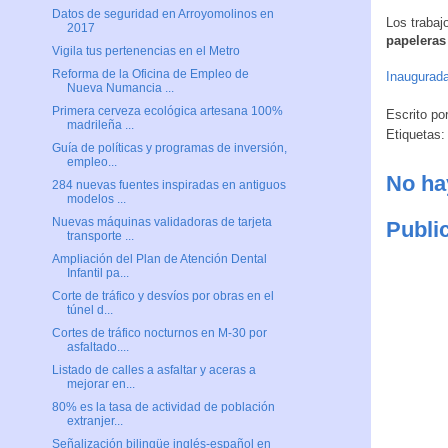
Datos de seguridad en Arroyomolinos en
Los trabaj
2017
papeleras
Vigila tus pertenencias en el Metro
Reforma de la Oficina de Empleo de
Inaugurada
Nueva Numancia ...
Primera cerveza ecológica artesana 100%
Escrito po
madrileña ...
Etiquetas
Guía de políticas y programas de inversión,
empleo...
No ha
284 nuevas fuentes inspiradas en antiguos
modelos ...
Nuevas máquinas validadoras de tarjeta
Publi
transporte ...
Ampliación del Plan de Atención Dental
Infantil pa...
Corte de tráfico y desvíos por obras en el
túnel d...
Cortes de tráfico nocturnos en M-30 por
asfaltado....
Listado de calles a asfaltar y aceras a
mejorar en...
80% es la tasa de actividad de población
extranjer...
Señalización bilingüe inglés-español en