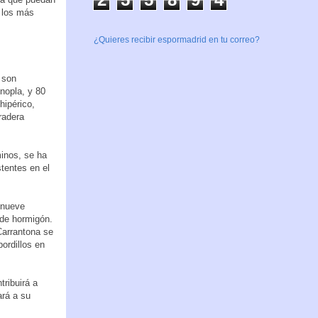
a los más
¿Quieres recibir espormadrid en tu correo?
 son
nopla, y 80
hipérico,
radera
inos, se ha
tentes en el
 nueve
s de hormigón.
Carrantona se
ordillos en
tribuirá a
ará a su