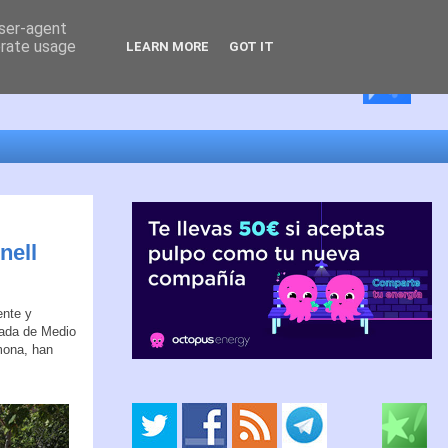
user-agent
erate usage
LEARN MORE
GOT IT
nell
ente y
gada de Medio
mona, han