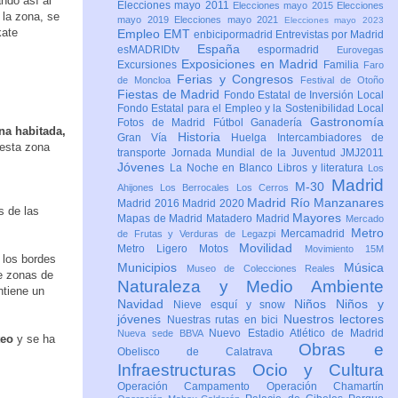
ndo así al
Elecciones mayo 2011
Elecciones mayo 2015
Elecciones
 la zona, se
mayo 2019
Elecciones mayo 2021
Elecciones mayo 2023
kate
Empleo
EMT
enbicipormadrid
Entrevistas por Madrid
España
esMADRIDtv
espormadrid
Eurovegas
Exposiciones en Madrid
Excursiones
Familia
Faro
Ferias y Congresos
de Moncloa
Festival de Otoño
Fiestas de Madrid
Fondo Estatal de Inversión Local
Fondo Estatal para el Empleo y la Sostenibilidad Local
Gastronomía
Fotos de Madrid
Fútbol
Ganadería
na habitada,
Historia
Gran Vía
Huelga
Intercambiadores de
 esta zona
transporte
Jornada Mundial de la Juventud JMJ2011
Jóvenes
La Noche en Blanco
Libros y literatura
Los
Madrid
M-30
Ahijones
Los Berrocales
Los Cerros
Madrid Río Manzanares
Madrid 2016
Madrid 2020
s de las
Mayores
Mapas de Madrid
Matadero Madrid
Mercado
Metro
Mercamadrid
de Frutas y Verduras de Legazpi
Movilidad
Metro Ligero
Motos
Movimiento 15M
 los bordes
Municipios
Música
Museo de Colecciones Reales
de zonas de
Naturaleza y Medio Ambiente
ntiene un
Navidad
Niños
Niños y
Nieve esquí y snow
jóvenes
Nuestros lectores
Nuestras rutas en bici
Nuevo Estadio Atlético de Madrid
Nueva sede BBVA
teo
y se ha
Obras e
Obelisco de Calatrava
Infraestructuras
Ocio y Cultura
Operación Campamento
Operación Chamartín