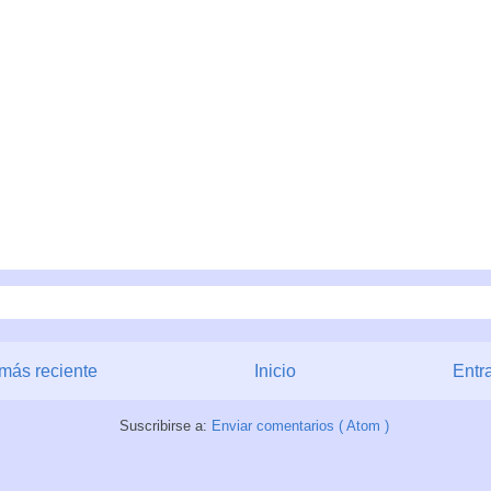
más reciente
Inicio
Entr
Suscribirse a:
Enviar comentarios ( Atom )