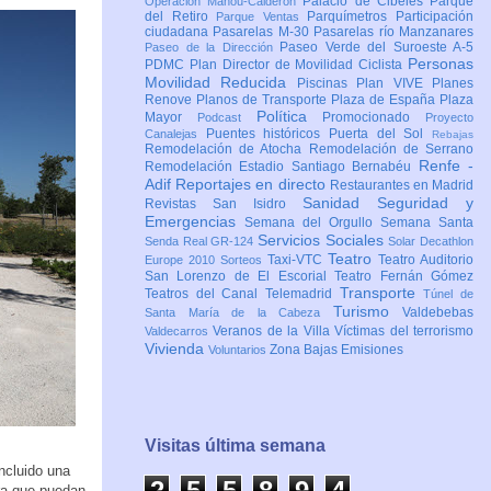
Palacio de Cibeles
Parque
Operación Mahou-Calderón
del Retiro
Parquímetros
Participación
Parque Ventas
ciudadana
Pasarelas M-30
Pasarelas río Manzanares
Paseo Verde del Suroeste A-5
Paseo de la Dirección
Personas
PDMC Plan Director de Movilidad Ciclista
Movilidad Reducida
Piscinas
Plan VIVE
Planes
Renove
Planos de Transporte
Plaza de España
Plaza
Política
Mayor
Promocionado
Podcast
Proyecto
Puentes históricos
Puerta del Sol
Canalejas
Rebajas
Remodelación de Atocha
Remodelación de Serrano
Renfe -
Remodelación Estadio Santiago Bernabéu
Adif
Reportajes en directo
Restaurantes en Madrid
Sanidad
Seguridad y
Revistas
San Isidro
Emergencias
Semana del Orgullo
Semana Santa
Servicios Sociales
Senda Real GR-124
Solar Decathlon
Teatro
Taxi-VTC
Teatro Auditorio
Europe 2010
Sorteos
San Lorenzo de El Escorial
Teatro Fernán Gómez
Transporte
Teatros del Canal
Telemadrid
Túnel de
Turismo
Valdebebas
Santa María de la Cabeza
Veranos de la Villa
Víctimas del terrorismo
Valdecarros
Vivienda
Zona Bajas Emisiones
Voluntarios
Visitas última semana
ncluido una
2
5
5
8
9
5
ra que puedan