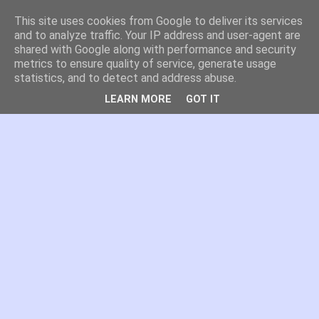
This site uses cookies from Google to deliver its services
es por madrid
and to analyze traffic. Your IP address and user-agent are
shared with Google along with performance and security
metrics to ensure quality of service, generate usage
El blog de Madrid y su actualidad, proyectos, transporte,
statistics, and to detect and address abuse.
movilidad, arquitectura, participación, medio ambiente,
educación, empleo, ...
LEARN MORE
GOT IT