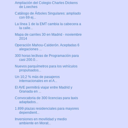
Ampliación del Colegio Charles Dickens
de Loeches
Catálogo de Árboles Singulares: ampliado
con 69 ej...
La línea 1 de la EMT cambia la cabecera a
la calle...
Mapa de carriles 30 en Madrid - noviembre
2014
Operación Mahou-Calderón. Aceptadas 6
alegaciones ...
300 horas lectivas de Programación para
casi 200.0...
Nuevos parquímetros para los vehículos
propulsados...
Un 10,2 % más de pasajeros
internacionales en el A...
El AVE permitirá viajar entre Madrid y
Granada en ...
Convocatoria de 300 licencias para taxis
adaptados...
1.899 plazas residenciales para mayores
dependient...
Inversiones en movilidad y medio
ambiente en Morat...