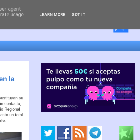
user-agent
erate usage
LEARN MORE
GOT IT
en la
sustituyan su
in contacto,
io Regional
asta un total
nfe
.