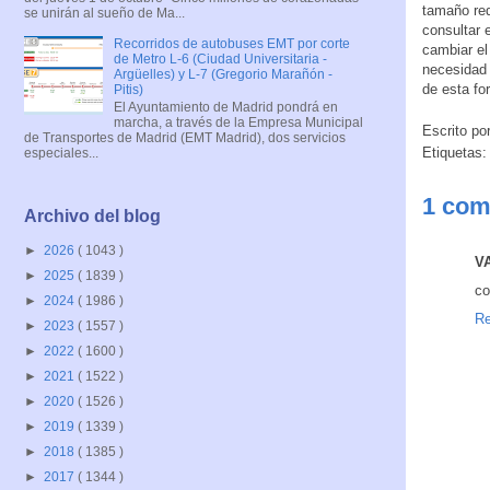
tamaño red
se unirán al sueño de Ma...
consultar 
Recorridos de autobuses EMT por corte
cambiar el 
de Metro L-6 (Ciudad Universitaria -
necesidad 
Argüelles) y L-7 (Gregorio Marañón -
de esta fo
Pitis)
El Ayuntamiento de Madrid pondrá en
marcha, a través de la Empresa Municipal
Escrito po
de Transportes de Madrid (EMT Madrid), dos servicios
Etiquetas
especiales...
1 com
Archivo del blog
►
2026
( 1043 )
V
►
2025
( 1839 )
co
►
2024
( 1986 )
Re
►
2023
( 1557 )
►
2022
( 1600 )
►
2021
( 1522 )
►
2020
( 1526 )
►
2019
( 1339 )
►
2018
( 1385 )
►
2017
( 1344 )