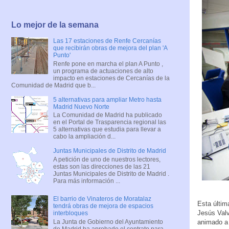
Lo mejor de la semana
Las 17 estaciones de Renfe Cercanías
que recibirán obras de mejora del plan 'A
Punto'
Renfe pone en marcha el plan A Punto ,
un programa de actuaciones de alto
impacto en estaciones de Cercanías de la
Comunidad de Madrid que b...
5 alternativas para ampliar Metro hasta
Madrid Nuevo Norte
La Comunidad de Madrid ha publicado
en el Portal de Trasparencia regional las
5 alternativas que estudia para llevar a
cabo la ampliación d...
Juntas Municipales de Distrito de Madrid
A petición de uno de nuestros lectores,
estas son las direcciones de las 21
Juntas Municipales de Distrito de Madrid .
Para más información ...
El barrio de Vinateros de Moratalaz
Esta últim
tendrá obras de mejora de espacios
Jesús Valv
interbloques
La Junta de Gobierno del Ayuntamiento
animado a 
de Madrid ha aprobado el contrato para