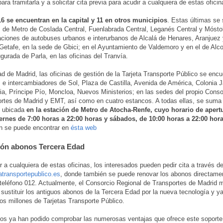
ra tramitarla y a solicitar cita previa para acudir a cualquiera de estas oficin
16 se encuentran en la capital y 11 en otros municipios
. Estas últimas se 
 de Metro de Coslada Central, Fuenlabrada Central, Leganés Central y Móstol
aciones de autobuses urbanos e interurbanos de Alcalá de Henares, Aranjuez 
Getafe, en la sede de Gbici; en el Ayuntamiento de Valdemoro y en el de Alco
ugurada de Parla, en las oficinas del Tranvía.
ad de Madrid, las oficinas de gestión de la Tarjeta Transporte Público se encu
 e intercambiadores de Sol, Plaza de Castilla, Avenida de América, Colonia J
ria, Príncipe Pío, Moncloa, Nuevos Ministerios; en las sedes del propio Conso
rtes de Madrid y EMT, así como en cuatro estancos. A todas ellas, se suma
n ubicada
en la estación de Metro de Atocha-Renfe, cuyo horario de apert
iernes de 7:00 horas a 22:00 horas y sábados, de 10:00 horas a 22:00 hor
n se puede encontrar en
ésta web
ión abonos Tercera Edad
r a cualquiera de estas oficinas, los interesados pueden pedir cita a través de
atransportepublico.es
, donde también se puede renovar los abonos directamen
 teléfono 012. Actualmente, el Consorcio Regional de Transportes de Madrid m
 sustituir los antiguos abonos de la Tercera Edad por la nueva tecnología y y
os millones de Tarjetas Transporte Público.
os ya han podido comprobar las numerosas ventajas que ofrece este soport