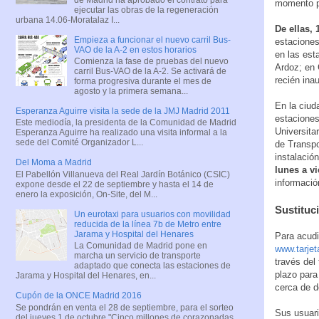
momento pa
ejecutar las obras de la regeneración
urbana 14.06-Moratalaz I...
De ellas, 
Empieza a funcionar el nuevo carril Bus-
estaciones
VAO de la A-2 en estos horarios
en las est
Comienza la fase de pruebas del nuevo
Ardoz; en 
carril Bus-VAO de la A-2. Se activará de
recién ina
forma progresiva durante el mes de
agosto y la primera semana...
En la ciud
Esperanza Aguirre visita la sede de la JMJ Madrid 2011
estaciones
Este mediodía, la presidenta de la Comunidad de Madrid
Universita
Esperanza Aguirre ha realizado una visita informal a la
sede del Comité Organizador L...
de Transpo
instalació
Del Moma a Madrid
lunes a v
El Pabellón Villanueva del Real Jardín Botánico (CSIC)
informació
expone desde el 22 de septiembre y hasta el 14 de
enero la exposición, On-Site, del M...
Sustituc
Un eurotaxi para usuarios con movilidad
reducida de la línea 7b de Metro entre
Jarama y Hospital del Henares
Para acudi
La Comunidad de Madrid pone en
www.tarjet
marcha un servicio de transporte
través del
adaptado que conecta las estaciones de
plazo para
Jarama y Hospital del Henares, en...
cerca de d
Cupón de la ONCE Madrid 2016
Se pondrán en venta el 28 de septiembre, para el sorteo
Sus usuari
del jueves 1 de octubre "Cinco millones de corazonadas