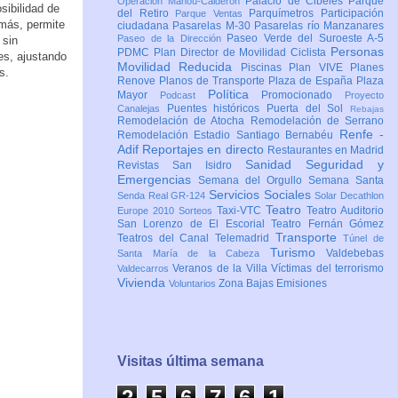
Palacio de Cibeles
Parque
Operación Mahou-Calderón
sibilidad de
del Retiro
Parquímetros
Participación
Parque Ventas
emás, permite
ciudadana
Pasarelas M-30
Pasarelas río Manzanares
Paseo Verde del Suroeste A-5
Paseo de la Dirección
 sin
Personas
PDMC Plan Director de Movilidad Ciclista
es, ajustando
Movilidad Reducida
Piscinas
Plan VIVE
Planes
s.
Renove
Planos de Transporte
Plaza de España
Plaza
Política
Mayor
Promocionado
Podcast
Proyecto
Puentes históricos
Puerta del Sol
Canalejas
Rebajas
Remodelación de Atocha
Remodelación de Serrano
Renfe -
Remodelación Estadio Santiago Bernabéu
Adif
Reportajes en directo
Restaurantes en Madrid
Sanidad
Seguridad y
Revistas
San Isidro
Emergencias
Semana del Orgullo
Semana Santa
Servicios Sociales
Senda Real GR-124
Solar Decathlon
Teatro
Taxi-VTC
Teatro Auditorio
Europe 2010
Sorteos
San Lorenzo de El Escorial
Teatro Fernán Gómez
Transporte
Teatros del Canal
Telemadrid
Túnel de
Turismo
Valdebebas
Santa María de la Cabeza
Veranos de la Villa
Víctimas del terrorismo
Valdecarros
Vivienda
Zona Bajas Emisiones
Voluntarios
Visitas última semana
2
5
6
7
6
2