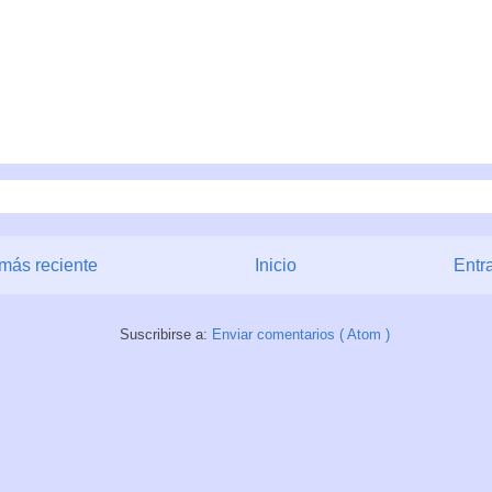
más reciente
Inicio
Entr
Suscribirse a:
Enviar comentarios ( Atom )