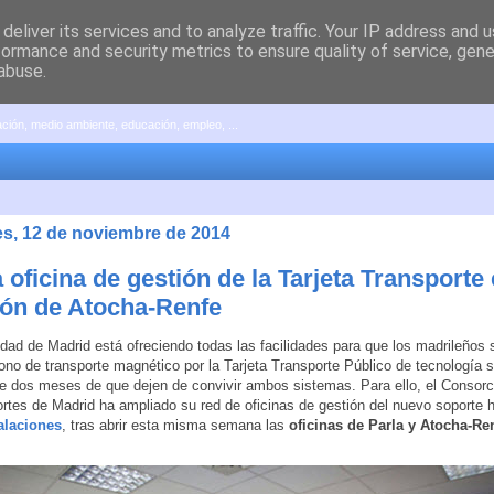
deliver its services and to analyze traffic. Your IP address and 
formance and security metrics to ensure quality of service, gen
abuse.
pación, medio ambiente, educación, empleo, ...
es, 12 de noviembre de 2014
oficina de gestión de la Tarjeta Transporte 
ión de Atocha-Renfe
ad de Madrid está ofreciendo todas las facilidades para que los madrileños 
ono de transporte magnético por la Tarjeta Transporte Público de tecnología s
 dos meses de que dejen de convivir ambos sistemas. Para ello, el Consorc
rtes de Madrid ha ampliado su red de oficinas de gestión del nuevo soporte h
alaciones
, tras abrir esta misma semana las
oficinas de Parla y Atocha-Re