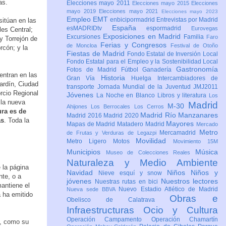
as.
Elecciones mayo 2011
Elecciones mayo 2015
Elecciones
mayo 2019
Elecciones mayo 2021
Elecciones mayo 2023
Empleo
EMT
enbicipormadrid
Entrevistas por Madrid
sitúan en las
España
esMADRIDtv
espormadrid
Eurovegas
es Central;
Exposiciones en Madrid
Excursiones
Familia
Faro
y Torrejón de
Ferias y Congresos
de Moncloa
Festival de Otoño
rcón; y la
Fiestas de Madrid
Fondo Estatal de Inversión Local
Fondo Estatal para el Empleo y la Sostenibilidad Local
Gastronomía
Fotos de Madrid
Fútbol
Ganadería
entran en las
Historia
Gran Vía
Huelga
Intercambiadores de
ardín, Ciudad
transporte
Jornada Mundial de la Juventud JMJ2011
rcio Regional
Jóvenes
La Noche en Blanco
Libros y literatura
Los
 la nueva
Madrid
M-30
Ahijones
Los Berrocales
Los Cerros
ura es de
Madrid Río Manzanares
Madrid 2016
Madrid 2020
as
. Toda la
Mayores
Mapas de Madrid
Matadero Madrid
Mercado
Metro
Mercamadrid
de Frutas y Verduras de Legazpi
Movilidad
Metro Ligero
Motos
Movimiento 15M
Municipios
Música
Museo de Colecciones Reales
Naturaleza y Medio Ambiente
 la página
Navidad
Niños
Niños y
Nieve esquí y snow
te, o a
jóvenes
Nuestros lectores
Nuestras rutas en bici
antiene el
Nuevo Estadio Atlético de Madrid
Nueva sede BBVA
a ha emitido
Obras e
Obelisco de Calatrava
Infraestructuras
Ocio y Cultura
Operación Campamento
Operación Chamartín
e, como su