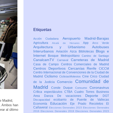
Etiquetas
Aeropuerto Madrid-Barajas
Acción Ciudadana
Agricultura
App
Arco Verde
Alcalá de Henares
Arquitectura y Urbanismo
Autobuses
Interurbanos
Blogs e
Aviación
Azca
Bibliotecas
Internet
Bosque Metropolitano
Camino de Santiago
CanalcamTV
Carreteras de Madrid
Carnaval
Casa de Campo
Centros Comerciales de Madrid
Centros Deportivos
Cercanías Renfe
CICCM
Centro Internacional de Convenciones de la Ciudad de
Ciclismo
Madrid
Cine
Circo
Ciudad
CiclistasMolestos
Comunidad de
Comercio
de la Justicia
Madrid
Coronavirus
Conde Duque
Consumo
Crítica espectáculos
CTBA Cuatro Torres Business
Deporte
Area
Danza
De vacaciones
DGT
ecobarrio de Puente de Vallecas
Discapacidad
e Madrid,
Educación
Economía
Eje Prado Recoletos
El
s. Ambos han
Cañaveral
Elecciones Generales 2015
Elecciones Generales
rar al último
2016
Elecciones Generales 2019
Elecciones Generales 2023