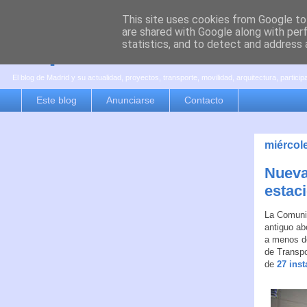
This site uses cookies from Google to 
are shared with Google along with per
es por madrid
statistics, and to detect and address 
El blog de Madrid y su actualidad, proyectos, transporte, movilidad, arquitectura, partici
Este blog
Anunciarse
Contacto
miércol
Nueva 
estac
La Comunid
antiguo ab
a menos de
de Transpo
de
27 inst