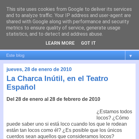
This site uses cookies from Google to deliver its services
es por madrid
and to analyze traffic. Your IP address and user-agent are
shared with Google along with performance and security
metrics to ensure quality of service, generate usage
El blog de Madrid y su actualidad, proyectos, transporte,
statistics, and to detect and address abuse.
movilidad, arquitectura, participación, medio ambiente,
educación, empleo, ...
LEARN MORE
GOT IT
▼
jueves, 28 de enero de 2010
La Charca Inútil, en el Teatro
Español
Del 28 de enero al 28 de febrero de 2010
¿Estamos todos
locos? ¿Cómo
puede saber uno si está loco cuando los que le rodean
están tan locos como él? ¿Es posible que los únicos
cuerdos sean aquellos que consideramos locos?