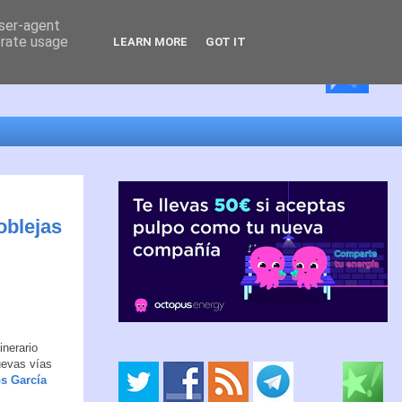
user-agent
erate usage
LEARN MORE
GOT IT
oblejas
inerario
uevas vías
s García