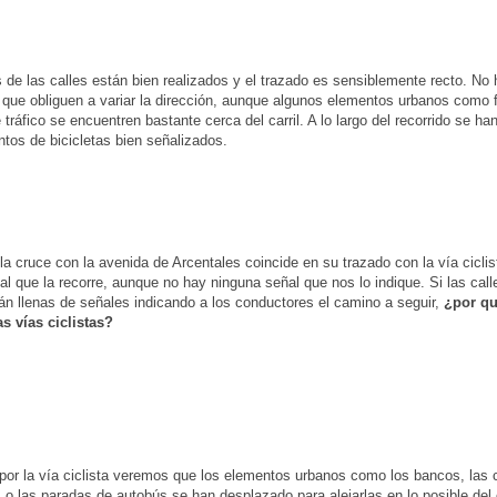
 de las calles están bien realizados y el trazado es sensiblemente recto. No
que obliguen a variar la dirección, aunque algunos elementos urbanos como f
 tráfico se encuentren bastante cerca del carril. A lo largo del recorrido se ha
tos de bicicletas bien señalizados.
a la cruce con la avenida de Arcentales coincide en su trazado con la vía ciclis
nal que la recorre, aunque no hay ninguna señal que nos lo indique. Si las cal
án llenas de señales indicando a los conductores el camino a seguir,
¿por qu
as vías ciclistas?
por la vía ciclista veremos que los elementos urbanos como los bancos, las 
s o las paradas de autobús se han desplazado para alejarlas en lo posible del ca