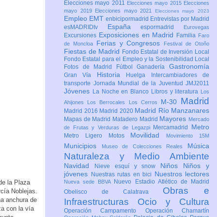
Elecciones mayo 2011
Elecciones mayo 2015
Elecciones
mayo 2019
Elecciones mayo 2021
Elecciones mayo 2023
Empleo
EMT
enbicipormadrid
Entrevistas por Madrid
España
esMADRIDtv
espormadrid
Eurovegas
Exposiciones en Madrid
Excursiones
Familia
Faro
Ferias y Congresos
de Moncloa
Festival de Otoño
Fiestas de Madrid
Fondo Estatal de Inversión Local
Fondo Estatal para el Empleo y la Sostenibilidad Local
Gastronomía
Fotos de Madrid
Fútbol
Ganadería
Historia
Gran Vía
Huelga
Intercambiadores de
transporte
Jornada Mundial de la Juventud JMJ2011
Jóvenes
La Noche en Blanco
Libros y literatura
Los
Madrid
M-30
Ahijones
Los Berrocales
Los Cerros
Madrid Río Manzanares
Madrid 2016
Madrid 2020
Mayores
Mapas de Madrid
Matadero Madrid
Mercado
Metro
Mercamadrid
de Frutas y Verduras de Legazpi
Movilidad
Metro Ligero
Motos
Movimiento 15M
Municipios
Música
Museo de Colecciones Reales
Naturaleza y Medio Ambiente
Navidad
Niños
Niños y
Nieve esquí y snow
jóvenes
Nuestros lectores
Nuestras rutas en bici
Nuevo Estadio Atlético de Madrid
de la Plaza
Nueva sede BBVA
Obras e
rcía Noblejas.
Obelisco de Calatrava
una anchura de
Infraestructuras
Ocio y Cultura
a con la vía
Operación Campamento
Operación Chamartín