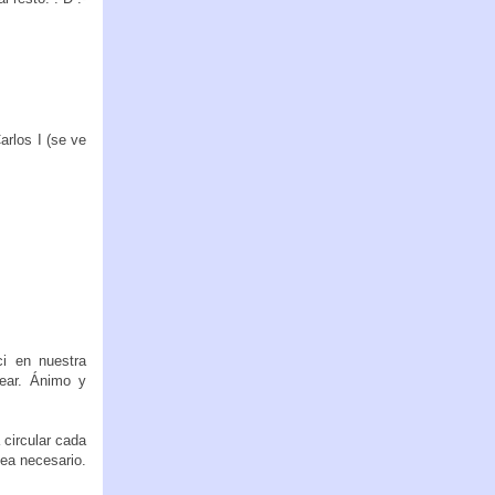
arlos I (se ve
i en nuestra
ear. Ánimo y
circular cada
ea necesario.