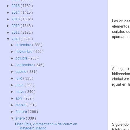
►
2015
( 1182 )
►
2014
( 1415 )
►
2013
( 1682 )
Los cruces
►
2012
( 1648 )
elementos 
señales de
►
2011
( 3181 )
aparcamien
▼
2010
( 3531 )
►
diciembre
( 288 )
►
noviembre
( 295 )
►
octubre
( 286 )
►
septiembre
( 346 )
Al llegar 
►
agosto
( 281 )
bidireccio
►
julio
( 325 )
ciudad est
igual en l
►
junio
( 293 )
►
mayo
( 240 )
►
abril
( 282 )
►
marzo
( 291 )
►
febrero
( 266 )
▼
enero
( 338 )
Siguiendo 
Öper Öpis, Zimmermann & de Perrot en
Matadero Madrid
telefónica