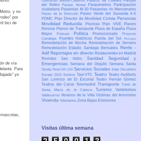
punto.
Palacio de Cibeles
Parque
Operación Mahou-Calderón
del Retiro
Parquímetros
Participación
Parque Ventas
ciudadana
Pasarelas M-30
Pasarelas río Manzanares
 Metro, y no
Paseo Verde del Suroeste A-5
Paseo de la Dirección
rodeo"
por
Personas
PDMC Plan Director de Movilidad Ciclista
il bici de
Movilidad Reducida
Piscinas
Plan VIVE
Planes
Renove
Planos de Transporte
Plaza de España
Plaza
Política
Mayor
Promocionado
Podcast
Proyecto
Puentes históricos
Puerta del Sol
Canalejas
Rebajas
Remodelación de Atocha
Remodelación de Serrano
Renfe -
Remodelación Estadio Santiago Bernabéu
Adif
Reportajes en directo
Restaurantes en Madrid
Sanidad
Seguridad y
Revistas
San Isidro
ón de vía
Emergencias
Semana del Orgullo
Semana Santa
delante. Para
Servicios Sociales
Senda Real GR-124
Solar Decathlon
Teatro
bajada"
yo
Taxi-VTC
Teatro Auditorio
Europe 2010
Sorteos
San Lorenzo de El Escorial
Teatro Fernán Gómez
Transporte
Teatros del Canal
Telemadrid
Túnel de
Turismo
Valdebebas
Santa María de la Cabeza
Veranos de la Villa
Víctimas del terrorismo
Valdecarros
Vivienda
Zona Bajas Emisiones
Voluntarios
s mascotas,
Visitas última semana
2
5
0
0
1
3