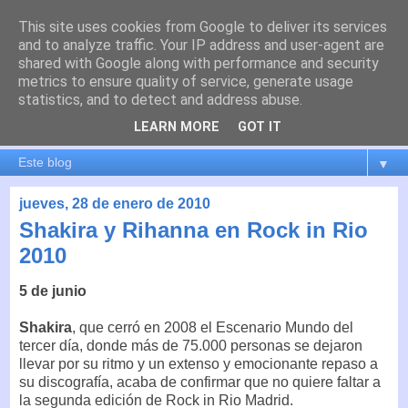
This site uses cookies from Google to deliver its services
es por madrid
and to analyze traffic. Your IP address and user-agent are
shared with Google along with performance and security
metrics to ensure quality of service, generate usage
El blog de Madrid y su actualidad, proyectos, transporte,
statistics, and to detect and address abuse.
movilidad, arquitectura, participación, medio ambiente,
educación, empleo, ...
LEARN MORE
GOT IT
▼
jueves, 28 de enero de 2010
Shakira y Rihanna en Rock in Rio
2010
5 de junio
Shakira
, que cerró en 2008 el Escenario Mundo del
tercer día, donde más de 75.000 personas se dejaron
llevar por su ritmo y un extenso y emocionante repaso a
su discografía, acaba de confirmar que no quiere faltar a
la segunda edición de Rock in Rio Madrid.