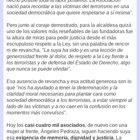
hecho posible toda la labor posterior. La Asociación
nació para recordar a las víctimas del terrorismo en una
sociedad democrática que quiere respetarse a sí misma"
.
Pero junto al coraje demostrado, para la alcaldesa quizá
uno de los valores más reseñables de las fundadoras fue
la altura de miras para pedir justicia desde el más
escrupuloso respeto a la Ley, sin una palabra de rencor
ni de revancha.
"La suya ha sido y es una lección de
generosidad frente al dolor, de respeto a la Ley frente a
los terroristas y de defensa del Estado de Derecho, algo
que nunca se puede olvidar"
.
Esa ausencia de revancha y esa actitud generosa son lo
que
"nos ha ayudado a tener la determinación y la
claridad moral necesarias para plantar cara como
sociedad democrática a los terroristas, a estar siempre al
lado de las víctimas y a no caer en la confusión en los
momentos más convulsos
".
Hoy los
casi cuatro mil asociados
, de nuevo con una
mujer al frente, Ángeles Pedraza, siguen haciendo suya
esa
exigencia de memoria, dignidad y justicia
. La