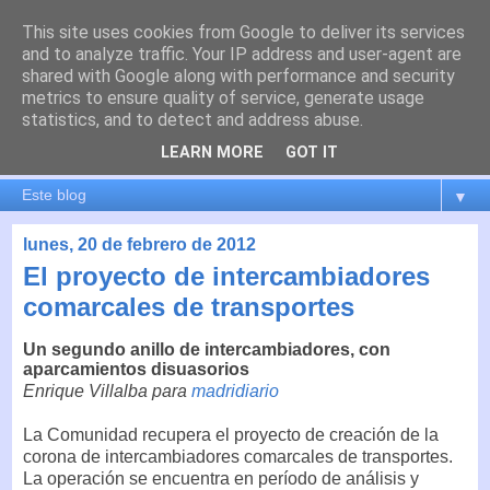
This site uses cookies from Google to deliver its services
es por madrid
and to analyze traffic. Your IP address and user-agent are
shared with Google along with performance and security
metrics to ensure quality of service, generate usage
El blog de Madrid y su actualidad, proyectos, transporte,
statistics, and to detect and address abuse.
movilidad, arquitectura, participación, medio ambiente,
educación, empleo, ...
LEARN MORE
GOT IT
▼
lunes, 20 de febrero de 2012
El proyecto de intercambiadores
comarcales de transportes
Un segundo anillo de intercambiadores, con
aparcamientos disuasorios
Enrique Villalba para
madridiario
La Comunidad recupera el proyecto de creación de la
corona de intercambiadores comarcales de transportes.
La operación se encuentra en período de análisis y