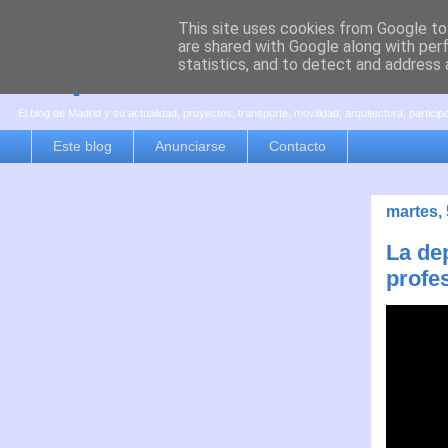
This site uses cookies from Google to 
are shared with Google along with per
es por madrid
statistics, and to detect and address 
El blog de Madrid y su actualidad, proyectos, transporte, movilidad, arquitectura, partici
Este blog
Anunciarse
Contacto
martes,
La de
profes