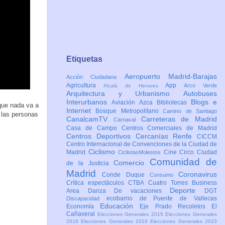
Etiquetas
Aeropuerto Madrid-Barajas
Acción Ciudadana
Agricultura
App
Arco Verde
Alcalá de Henares
Arquitectura y Urbanismo
Autobuses
Interurbanos
Blogs e
Aviación
Azca
Bibliotecas
 que nada va a
Internet
Bosque Metropolitano
Camino de Santiago
 las personas
CanalcamTV
Carreteras de Madrid
Carnaval
Casa de Campo
Centros Comerciales de Madrid
Centros Deportivos
Cercanías Renfe
CICCM
Centro Internacional de Convenciones de la Ciudad de
Ciclismo
Madrid
Cine
Circo
Ciudad
CiclistasMolestos
Comunidad de
Comercio
de la Justicia
Madrid
Coronavirus
Conde Duque
Consumo
Crítica espectáculos
CTBA Cuatro Torres Business
Deporte
Area
Danza
De vacaciones
DGT
ecobarrio de Puente de Vallecas
Discapacidad
Educación
Economía
Eje Prado Recoletos
El
Cañaveral
Elecciones Generales 2015
Elecciones Generales
2016
Elecciones Generales 2019
Elecciones Generales 2023