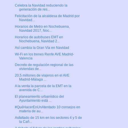
Celebra la Navidad reduciendo la
generación de res...
Felicitación de la alcaldesa de Madrid por
Navidad...
Horarios de Metro en Nochebuena,
Navidad 2017, Noc...
Horarios de autobuses EMT en
Nochebuena, Navidad 2...
Así cambia la Gran Vía en Navidad
Wi-Fi en los trenes Renfe AVE Madrid-
Valencia
Decreto de regulación regional de las
viviendas de...
20,5 millones de viajeros en el AVE
Madrid-Málaga ...
A la venta la parcela de la EMT en la
avenida de C...
El planeamiento urbanístico del
Ayuntamiento está ...
#QuéHacerEnUnAtentado 10 consejos en
materia de au...
Asfaltado de 15 km en los sectores 4 y 5 de
la Cañ...