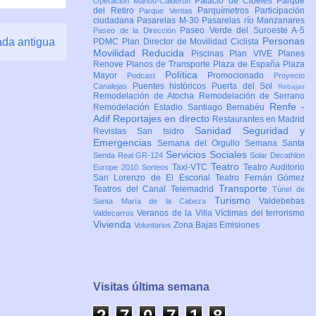
Palacio de Cibeles
Parque
Operación Mahou-Calderón
del Retiro
Parquímetros
Participación
Parque Ventas
ciudadana
Pasarelas M-30
Pasarelas río Manzanares
Paseo Verde del Suroeste A-5
Paseo de la Dirección
Personas
ada antigua
PDMC Plan Director de Movilidad Ciclista
Movilidad Reducida
Piscinas
Plan VIVE
Planes
Renove
Planos de Transporte
Plaza de España
Plaza
Política
Mayor
Promocionado
Podcast
Proyecto
Puentes históricos
Puerta del Sol
Canalejas
Rebajas
Remodelación de Atocha
Remodelación de Serrano
Renfe -
Remodelación Estadio Santiago Bernabéu
Adif
Reportajes en directo
Restaurantes en Madrid
Sanidad
Seguridad y
Revistas
San Isidro
Emergencias
Semana del Orgullo
Semana Santa
Servicios Sociales
Senda Real GR-124
Solar Decathlon
Teatro
Taxi-VTC
Teatro Auditorio
Europe 2010
Sorteos
San Lorenzo de El Escorial
Teatro Fernán Gómez
Transporte
Teatros del Canal
Telemadrid
Túnel de
Turismo
Valdebebas
Santa María de la Cabeza
Veranos de la Villa
Víctimas del terrorismo
Valdecarros
Vivienda
Zona Bajas Emisiones
Voluntarios
Visitas última semana
2
7
0
7
1
8