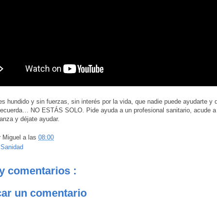
tes hundido y sin fuerzas, sin interés por la vida, que nadie puede ayudarte y
Recuerda… NO ESTÁS SOLO. Pide ayuda a un profesional sanitario, acude a
ianza y déjate ayudar.
r
Miguel
a las
08:00
:
Sanidad
y comentarios :
car un comentario