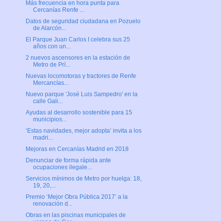
Más frecuencia en hora punta para
Cercanías Renfe ...
Datos de seguridad ciudadana en Pozuelo
de Alarcón...
El Parque Juan Carlos I celebra sus 25
años con un...
2 nuevos ascensores en la estación de
Metro de Prí...
Nuevas locomotoras y tractores de Renfe
Mercancías...
Nuevo parque 'José Luis Sampedro' en la
calle Gali...
Ayudas al desarrollo sostenible para 15
municipios...
‘Estas navidades, mejor adopta’ invita a los
madri...
Mejoras en Cercanías Madrid en 2018
Denunciar de forma rápida ante
ocupaciones ilegale...
Servicios mínimos de Metro por huelga: 18,
19, 20,...
Premio ‘Mejor Obra Pública 2017’ a la
renovación d...
Obras en las piscinas municipales de