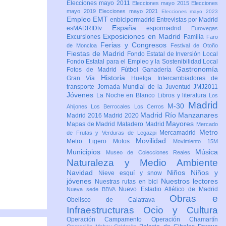
Elecciones mayo 2011
Elecciones mayo 2015
Elecciones
mayo 2019
Elecciones mayo 2021
Elecciones mayo 2023
Empleo
EMT
enbicipormadrid
Entrevistas por Madrid
España
esMADRIDtv
espormadrid
Eurovegas
Exposiciones en Madrid
Excursiones
Familia
Faro
Ferias y Congresos
de Moncloa
Festival de Otoño
Fiestas de Madrid
Fondo Estatal de Inversión Local
Fondo Estatal para el Empleo y la Sostenibilidad Local
Gastronomía
Fotos de Madrid
Fútbol
Ganadería
Historia
Gran Vía
Huelga
Intercambiadores de
transporte
Jornada Mundial de la Juventud JMJ2011
Jóvenes
La Noche en Blanco
Libros y literatura
Los
Madrid
M-30
Ahijones
Los Berrocales
Los Cerros
Madrid Río Manzanares
Madrid 2016
Madrid 2020
Mayores
Mapas de Madrid
Matadero Madrid
Mercado
Metro
Mercamadrid
de Frutas y Verduras de Legazpi
Movilidad
Metro Ligero
Motos
Movimiento 15M
Municipios
Música
Museo de Colecciones Reales
Naturaleza y Medio Ambiente
Navidad
Niños
Niños y
Nieve esquí y snow
jóvenes
Nuestros lectores
Nuestras rutas en bici
Nuevo Estadio Atlético de Madrid
Nueva sede BBVA
Obras e
Obelisco de Calatrava
Infraestructuras
Ocio y Cultura
Operación Campamento
Operación Chamartín