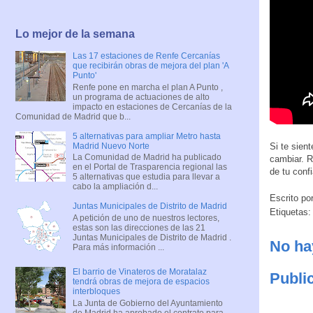
Lo mejor de la semana
Las 17 estaciones de Renfe Cercanías
que recibirán obras de mejora del plan 'A
Punto'
Renfe pone en marcha el plan A Punto ,
un programa de actuaciones de alto
impacto en estaciones de Cercanías de la
Comunidad de Madrid que b...
5 alternativas para ampliar Metro hasta
Madrid Nuevo Norte
Si te sien
La Comunidad de Madrid ha publicado
cambiar. 
en el Portal de Trasparencia regional las
de tu conf
5 alternativas que estudia para llevar a
cabo la ampliación d...
Escrito po
Juntas Municipales de Distrito de Madrid
Etiquetas
A petición de uno de nuestros lectores,
estas son las direcciones de las 21
Juntas Municipales de Distrito de Madrid .
No ha
Para más información ...
El barrio de Vinateros de Moratalaz
Publi
tendrá obras de mejora de espacios
interbloques
La Junta de Gobierno del Ayuntamiento
de Madrid ha aprobado el contrato para