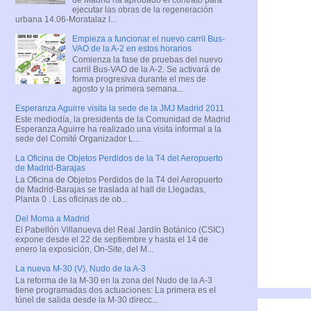
ejecutar las obras de la regeneración
urbana 14.06-Moratalaz I...
Empieza a funcionar el nuevo carril Bus-
VAO de la A-2 en estos horarios
Comienza la fase de pruebas del nuevo
carril Bus-VAO de la A-2. Se activará de
forma progresiva durante el mes de
agosto y la primera semana...
Esperanza Aguirre visita la sede de la JMJ Madrid 2011
Este mediodía, la presidenta de la Comunidad de Madrid
Esperanza Aguirre ha realizado una visita informal a la
sede del Comité Organizador L...
La Oficina de Objetos Perdidos de la T4 del Aeropuerto
de Madrid-Barajas
La Oficina de Objetos Perdidos de la T4 del Aeropuerto
de Madrid-Barajas se traslada al hall de Llegadas,
Planta 0 . Las oficinas de ob...
Del Moma a Madrid
El Pabellón Villanueva del Real Jardín Botánico (CSIC)
expone desde el 22 de septiembre y hasta el 14 de
enero la exposición, On-Site, del M...
La nueva M-30 (V), Nudo de la A-3
La reforma de la M-30 en la zona del Nudo de la A-3
tiene programadas dos actuaciones: La primera es el
túnel de salida desde la M-30 direcc...