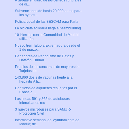
A debate el futuro de los centros culturales
de di...
Subvenciones de hasta 20.000 euros para
las pymes ...
Policía Local de las BESCAM para Parla
La bicicleta solidaria llega al teambuilding
10 trámites con la Comunidad de Madrid
utilizarán ...
Nuevo tren Talgo a Extremadura desde el
1 de marzo...
Ganadores de Periodismo de Datos y
Datatón Ciudad ...
Premios de los concursos de mayores de
Tarjetas de...
143.860 dosis de vacunas frente a la
hepatitis A h...
Conflictos de alquileres resueltos por el
Consejo ...
Las líneas 591 y 865 de autobuses
interurbanos rec...
3 nuevos microbuses para SAMUR-
Protección Civil
Informativo semanal del Ayuntamiento de
Madrid; de...