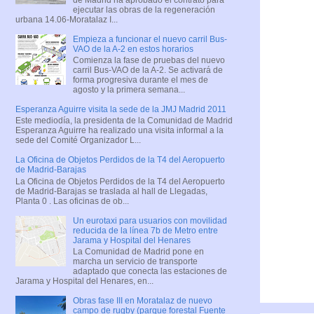
ejecutar las obras de la regeneración
urbana 14.06-Moratalaz I...
Empieza a funcionar el nuevo carril Bus-
VAO de la A-2 en estos horarios
Comienza la fase de pruebas del nuevo
carril Bus-VAO de la A-2. Se activará de
forma progresiva durante el mes de
agosto y la primera semana...
Esperanza Aguirre visita la sede de la JMJ Madrid 2011
Este mediodía, la presidenta de la Comunidad de Madrid
Esperanza Aguirre ha realizado una visita informal a la
sede del Comité Organizador L...
La Oficina de Objetos Perdidos de la T4 del Aeropuerto
de Madrid-Barajas
La Oficina de Objetos Perdidos de la T4 del Aeropuerto
de Madrid-Barajas se traslada al hall de Llegadas,
Planta 0 . Las oficinas de ob...
Un eurotaxi para usuarios con movilidad
reducida de la línea 7b de Metro entre
Jarama y Hospital del Henares
La Comunidad de Madrid pone en
marcha un servicio de transporte
adaptado que conecta las estaciones de
Jarama y Hospital del Henares, en...
Obras fase III en Moratalaz de nuevo
campo de rugby (parque forestal Fuente