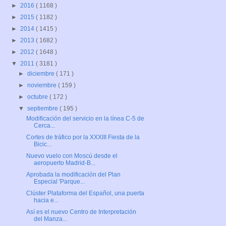
►
2016
( 1168 )
►
2015
( 1182 )
►
2014
( 1415 )
►
2013
( 1682 )
►
2012
( 1648 )
▼
2011
( 3181 )
►
diciembre
( 171 )
►
noviembre
( 159 )
►
octubre
( 172 )
▼
septiembre
( 195 )
Modificación del servicio en la línea C-5 de
Cerca...
Cortes de tráfico por la XXXIII Fiesta de la
Bicic...
Nuevo vuelo con Moscú desde el
aeropuerto Madrid-B...
Aprobada la modificación del Plan
Especial 'Parque...
Clúster Plataforma del Español, una puerta
hacia e...
Así es el nuevo Centro de Interpretación
del Manza...