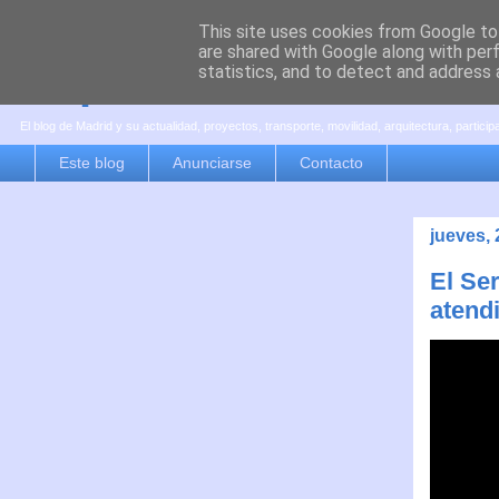
This site uses cookies from Google to 
are shared with Google along with per
es por madrid
statistics, and to detect and address 
El blog de Madrid y su actualidad, proyectos, transporte, movilidad, arquitectura, partici
Este blog
Anunciarse
Contacto
jueves,
El Se
atend