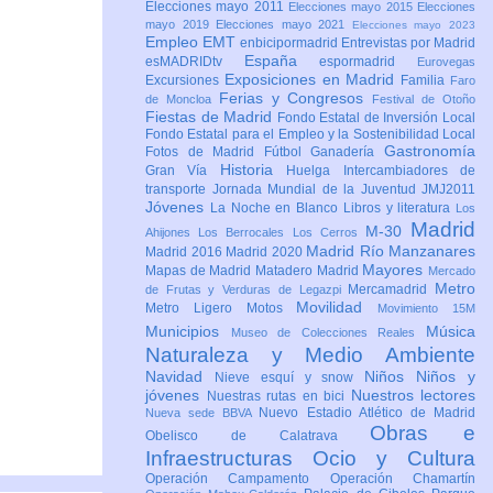
Elecciones mayo 2011
Elecciones mayo 2015
Elecciones
mayo 2019
Elecciones mayo 2021
Elecciones mayo 2023
Empleo
EMT
enbicipormadrid
Entrevistas por Madrid
España
esMADRIDtv
espormadrid
Eurovegas
Exposiciones en Madrid
Excursiones
Familia
Faro
Ferias y Congresos
de Moncloa
Festival de Otoño
Fiestas de Madrid
Fondo Estatal de Inversión Local
Fondo Estatal para el Empleo y la Sostenibilidad Local
Gastronomía
Fotos de Madrid
Fútbol
Ganadería
Historia
Gran Vía
Huelga
Intercambiadores de
transporte
Jornada Mundial de la Juventud JMJ2011
Jóvenes
La Noche en Blanco
Libros y literatura
Los
Madrid
M-30
Ahijones
Los Berrocales
Los Cerros
Madrid Río Manzanares
Madrid 2016
Madrid 2020
Mayores
Mapas de Madrid
Matadero Madrid
Mercado
Metro
Mercamadrid
de Frutas y Verduras de Legazpi
Movilidad
Metro Ligero
Motos
Movimiento 15M
Municipios
Música
Museo de Colecciones Reales
Naturaleza y Medio Ambiente
Navidad
Niños
Niños y
Nieve esquí y snow
jóvenes
Nuestros lectores
Nuestras rutas en bici
Nuevo Estadio Atlético de Madrid
Nueva sede BBVA
Obras e
Obelisco de Calatrava
Infraestructuras
Ocio y Cultura
Operación Campamento
Operación Chamartín