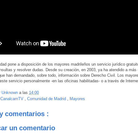
ad pone a disposición de los mayores madrileños un servicio jurídico gratuit
onsultas y resolver dudas. Desde su creación, en 2003, ya ha atendido a más
que han demandado, sobre todo, información sobre Derecho Civil. Los mayor
este servicio personalmente -en las oficinas habilitadas- o a través de Interne
r
Unknown
a las
14:00
:
CanalcamTV
,
Comunidad de Madrid
,
Mayores
y comentarios :
car un comentario