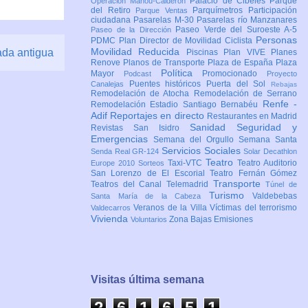
Palacio de Cibeles
Parque
Operación Mahou-Calderón
del Retiro
Parquímetros
Participación
Parque Ventas
ciudadana
Pasarelas M-30
Pasarelas río Manzanares
Paseo Verde del Suroeste A-5
Paseo de la Dirección
Personas
PDMC Plan Director de Movilidad Ciclista
Movilidad Reducida
ada antigua
Piscinas
Plan VIVE
Planes
Renove
Planos de Transporte
Plaza de España
Plaza
Política
Mayor
Promocionado
Podcast
Proyecto
Puentes históricos
Puerta del Sol
Canalejas
Rebajas
Remodelación de Atocha
Remodelación de Serrano
Renfe -
Remodelación Estadio Santiago Bernabéu
Adif
Reportajes en directo
Restaurantes en Madrid
Sanidad
Seguridad y
Revistas
San Isidro
Emergencias
Semana del Orgullo
Semana Santa
Servicios Sociales
Senda Real GR-124
Solar Decathlon
Teatro
Taxi-VTC
Teatro Auditorio
Europe 2010
Sorteos
San Lorenzo de El Escorial
Teatro Fernán Gómez
Transporte
Teatros del Canal
Telemadrid
Túnel de
Turismo
Valdebebas
Santa María de la Cabeza
Veranos de la Villa
Víctimas del terrorismo
Valdecarros
Vivienda
Zona Bajas Emisiones
Voluntarios
Visitas última semana
2
6
1
6
5
1