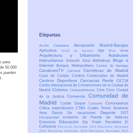
Etiquetas
Aeropuerto Madrid-Barajas
Acción Ciudadana
Agricultura
App
Arco Verde
Alcalá de Henares
Arquitectura y Urbanismo
Autobuses
Interurbanos
Blogs e
Aviación
Azca
Bibliotecas
o para
Internet
Bosque Metropolitano
Camino de Santiago
 de 50.000
CanalcamTV
Carreteras de Madrid
Carnaval
es pueden
Casa de Campo
Centros Comerciales de Madrid
t.
Centros Deportivos
Cercanías Renfe
CICCM
Centro Internacional de Convenciones de la Ciudad de
Ciclismo
Madrid
Cine
Circo
Ciudad
CiclistasMolestos
Comunidad de
Comercio
de la Justicia
Madrid
Coronavirus
Conde Duque
Consumo
Crítica espectáculos
CTBA Cuatro Torres Business
Deporte
Area
Danza
De vacaciones
DGT
ecobarrio de Puente de Vallecas
Discapacidad
Educación
Economía
Eje Prado Recoletos
El
Cañaveral
Elecciones Generales 2015
Elecciones Generales
2016
Elecciones Generales 2019
Elecciones Generales 2023