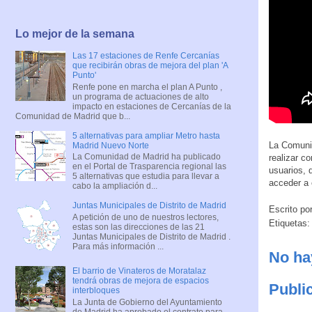
Lo mejor de la semana
Las 17 estaciones de Renfe Cercanías
que recibirán obras de mejora del plan 'A
Punto'
Renfe pone en marcha el plan A Punto ,
un programa de actuaciones de alto
impacto en estaciones de Cercanías de la
Comunidad de Madrid que b...
5 alternativas para ampliar Metro hasta
La Comunid
Madrid Nuevo Norte
La Comunidad de Madrid ha publicado
realizar c
en el Portal de Trasparencia regional las
usuarios, 
5 alternativas que estudia para llevar a
acceder a 
cabo la ampliación d...
Juntas Municipales de Distrito de Madrid
Escrito po
A petición de uno de nuestros lectores,
Etiquetas
estas son las direcciones de las 21
Juntas Municipales de Distrito de Madrid .
Para más información ...
No ha
El barrio de Vinateros de Moratalaz
tendrá obras de mejora de espacios
Publi
interbloques
La Junta de Gobierno del Ayuntamiento
de Madrid ha aprobado el contrato para