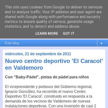
This site uses cookies from Google to deliver its services
es por madrid
and to analyze traffic. Your IP address and user-agent are
shared with Google along with performance and security
metrics to ensure quality of service, generate usage
El blog de Madrid y su actualidad, proyectos, transporte,
statistics, and to detect and address abuse.
movilidad, arquitectura, participación, medio ambiente,
educación, empleo, ...
LEARN MORE
GOT IT
▼
miércoles, 21 de septiembre de 2011
Nuevo centro deportivo 'El Caracol'
en Valdemoro
Con "Baby-Pádel", pistas de pádel para niños
El vicepresidente y portavoz del Gobierno regional,
Ignacio González, ha recorrido el nuevo Centro
Deportivo 'El Caracol', construido en respuesta a la
demanda de los vecinos de Valdemoro de nuevas
instalaciones deportivas. Con una inversión de casi 2