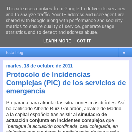
This site uses cookies from Google to deliver its services
es por madrid
and to analyze traffic. Your IP address and user-agent are
shared with Google along with performance and security
metrics to ensure quality of service, generate usage
El blog de Madrid y su actualidad, proyectos, transporte,
statistics, and to detect and address abuse.
movilidad, arquitectura, participación, medio ambiente,
educación, empleo, ...
LEARN MORE
GOT IT
▼
martes, 18 de octubre de 2011
Protocolo de Incidencias
Complejas (PIC) de los servicios de
emergencia
Preparada para afrontar las situaciones más difíciles. Así
ha calificado Alberto Ruiz-Gallardón, alcalde de Madrid,
a la capital española tras asistir al
simulacro de
actuación conjunta en incidentes complejos
que
"persigue la actuación coordinada, casi colegiada, en