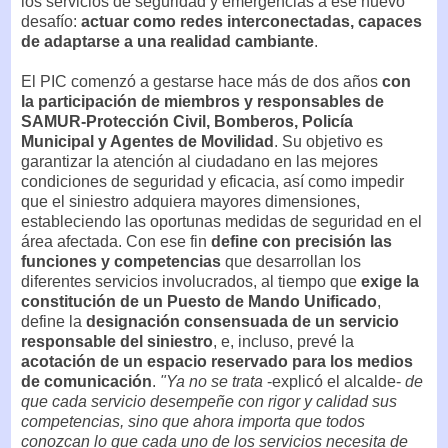
los servicios de seguridad y emergencias a ese nuevo
desafío:
actuar como redes interconectadas, capaces
de adaptarse a una realidad cambiante
.
El PIC comenzó a gestarse hace más de dos años
con
la participación de miembros y responsables de
SAMUR-Protección Civil, Bomberos, Policía
Municipal y Agentes de Movilidad
. Su objetivo es
garantizar la atención al ciudadano en las mejores
condiciones de seguridad y eficacia, así como impedir
que el siniestro adquiera mayores dimensiones,
estableciendo las oportunas medidas de seguridad en el
área afectada. Con ese fin
define con precisión las
funciones y competencias
que desarrollan los
diferentes servicios involucrados, al tiempo que
exige la
constitución de un Puesto de Mando Unificado
,
define la
designación consensuada de un servicio
responsable del siniestro
, e, incluso, prevé la
acotación de un espacio reservado para los medios
de comunicación
.
"Ya no se trata
-explicó el alcalde-
de
que cada servicio desempeñe con rigor y calidad sus
competencias, sino que ahora importa que todos
conozcan lo que cada uno de los servicios necesita de