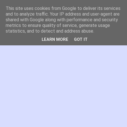
This site uses cookies from Google to deliver its services
es por madrid
and to analyze traffic. Your IP address and user-agent are
shared with Google along with performance and security
metrics to ensure quality of service, generate usage
El blog de Madrid y su actualidad, proyectos, transporte,
statistics, and to detect and address abuse.
movilidad, arquitectura, participación, medio ambiente,
educación, empleo, ...
LEARN MORE
GOT IT