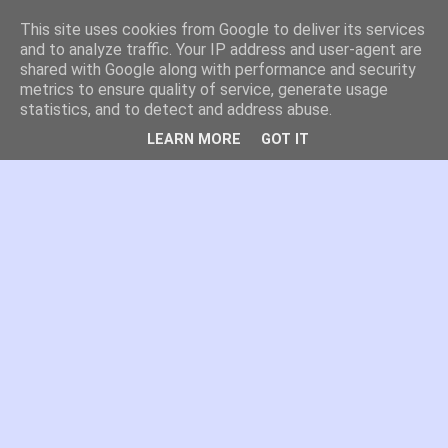
This site uses cookies from Google to deliver its services
es por madrid
and to analyze traffic. Your IP address and user-agent are
shared with Google along with performance and security
metrics to ensure quality of service, generate usage
El blog de Madrid y su actualidad, proyectos, transporte,
statistics, and to detect and address abuse.
movilidad, arquitectura, participación, medio ambiente,
educación, empleo, ...
LEARN MORE
GOT IT