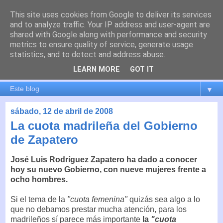
This site uses cookies from Google to deliver its services
es por madrid
and to analyze traffic. Your IP address and user-agent are
shared with Google along with performance and security
metrics to ensure quality of service, generate usage
El blog de Madrid y su actualidad, proyectos, transporte,
statistics, and to detect and address abuse.
movilidad, arquitectura, participación, medio ambiente,
educación, empleo, ...
LEARN MORE
GOT IT
▼
sábado, 12 de abril de 2008
La cuota madrileña del Gobierno
de Zapatero
José Luis Rodríguez Zapatero ha dado a conocer
hoy su nuevo Gobierno, con nueve mujeres frente a
ocho hombres.
Si el tema de la
"cuota femenina"
quizás sea algo a lo
que no debamos prestar mucha atención, para los
madrileños sí parece más importante
la
"cuota