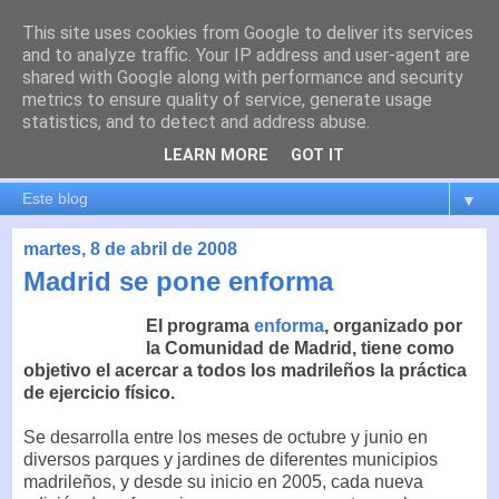
This site uses cookies from Google to deliver its services
es por madrid
and to analyze traffic. Your IP address and user-agent are
shared with Google along with performance and security
metrics to ensure quality of service, generate usage
El blog de Madrid y su actualidad, proyectos, transporte,
statistics, and to detect and address abuse.
movilidad, arquitectura, participación, medio ambiente,
educación, empleo, ...
LEARN MORE
GOT IT
▼
martes, 8 de abril de 2008
Madrid se pone enforma
El programa
enforma
, organizado por
la Comunidad de Madrid, tiene como
objetivo el acercar a todos los madrileños la práctica
de ejercicio físico.
Se desarrolla entre los meses de octubre y junio en
diversos parques y jardines de diferentes municipios
madrileños, y desde su inicio en 2005, cada nueva