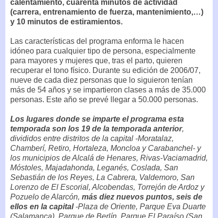
calentamiento, cuarenta minutos de actividad
(carrera, entrenamiento de fuerza, mantenimiento,…)
y 10 minutos de estiramientos.
Las características del programa enforma le hacen
idóneo para cualquier tipo de persona, especialmente
para mayores y mujeres que, tras el parto, quieren
recuperar el tono físico. Durante su edición de 2006/07,
nueve de cada diez personas que lo siguieron tenían
más de 54 años y se impartieron clases a más de 35.000
personas. Este año se prevé llegar a 50.000 personas.
Los lugares donde se imparte el programa esta
temporada son los 19 de la temporada anterior
,
divididos entre distritos de la capital -Moratalaz,
Chamberí, Retiro, Hortaleza, Moncloa y Carabanchel- y
los municipios de Alcalá de Henares, Rivas-Vaciamadrid,
Móstoles, Majadahonda, Leganés, Coslada, San
Sebastián de los Reyes, La Cabrera, Valdemoro, San
Lorenzo de El Escorial, Alcobendas, Torrejón de Ardoz y
Pozuelo de Alarcón,
más diez nuevos puntos, seis de
ellos en la capital
-Plaza de Oriente, Parque Eva Duarte
(Salamanca), Parque de Berlín, Parque El Paraíso (San