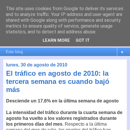
This site uses cookies from Google to deliver its services
es por madrid
and to analyze traffic. Your IP address and user-agent are
shared with Google along with performance and security
metrics to ensure quality of service, generate usage
El blog de Madrid y su actualidad, proyectos, transporte,
statistics, and to detect and address abuse.
movilidad, arquitectura, participación, medio ambiente,
educación, empleo, ...
LEARN MORE
GOT IT
▼
lunes, 30 de agosto de 2010
El tráfico en agosto de 2010: la
tercera semana es cuando bajó
más
Desciende un 17,6% en la última semana de agosto
La intensidad del tráfico durante la cuarta semana de
agosto ha vuelto a los valores registrados durante
los primeros días del mes
. Respecto a la última
semana del mes de julio, los niveles del tráfico han