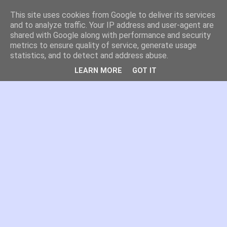
This site uses cookies from Google to deliver its services
es por madrid
and to analyze traffic. Your IP address and user-agent are
shared with Google along with performance and security
metrics to ensure quality of service, generate usage
El blog de Madrid y su actualidad, proyectos, transporte,
statistics, and to detect and address abuse.
movilidad, arquitectura, participación, medio ambiente,
educación, empleo, ...
LEARN MORE
GOT IT