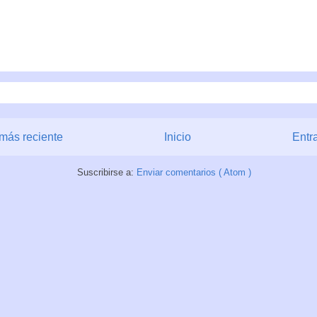
más reciente
Inicio
Entr
Suscribirse a:
Enviar comentarios ( Atom )