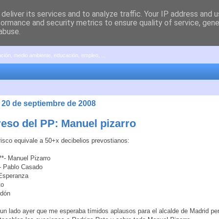
deliver its services and to analyze traffic. Your IP address and 
formance and security metrics to ensure quality of service, gen
abuse.
pación, medio ambiente, educación, empleo, ...
 20 de septiembre de 2008
eso del PP: Manuel pizarro
isco equivale a 50+x decibelios prevostianos:
***- Manuel Pizarro
**- Pablo Casado
- Esperanza
to
rdón
un lado ayer que me esperaba tímidos aplausos para el alcalde de Madrid per