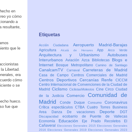
 hecho en
 creo yo cómo
cionando a
 resultante,
Etiquetas
íamos
Aeropuerto Madrid-Barajas
Acción Ciudadana
iento que le
Agricultura
App
Arco Verde
Alcalá de Henares
Arquitectura y Urbanismo
Autobuses
Interurbanos
Blogs e
Aviación
Azca
Bibliotecas
accionistas
Internet
Bosque Metropolitano
Camino de Santiago
la Libertad.
CanalcamTV
Carreteras de Madrid
Carnaval
enerales, era
Casa de Campo
Centros Comerciales de Madrid
Centros Deportivos
Cercanías Renfe
 recuerdo cómo
CICCM
Centro Internacional de Convenciones de la Ciudad de
iciente o se
Ciclismo
Madrid
Cine
Circo
Ciudad
CiclistasMolestos
Comunidad de
Comercio
de la Justicia
Madrid
 hecho hueco.
Coronavirus
Conde Duque
Consumo
eso fue que
Crítica espectáculos
CTBA Cuatro Torres Business
Deporte
Area
Danza
De vacaciones
DGT
ecobarrio de Puente de Vallecas
Discapacidad
Educación
Economía
Eje Prado Recoletos
El
Cañaveral
Elecciones Generales 2015
Elecciones Generales
2016
Elecciones Generales 2019
Elecciones Generales 2023