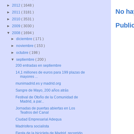
►
2012
( 1648 )
No ha
►
2011
( 3181 )
►
2010
( 3531 )
Publi
►
2009
( 3030 )
▼
2008
( 1694 )
►
diciembre
( 171 )
►
noviembre
( 153 )
►
octubre
( 198 )
▼
septiembre
( 200 )
200 entradas en septiembre
14,1 millones de euros para 199 plazas de
mayores ...
munimadrid.es y madrid.org
Sangre de Mayo, 200 años atrás
Festival de Otoño de la Comunidad de
Madrid, a par...
Jornadas de puertas abiertas en Los
Teatros del Canal
Ciudad Empresarial Adequa
Madrisfera socialista
Fiesta de la bicicleta de Madrid, recorrido