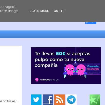
user-agent
erate usage
LEARN MORE
GOT IT
o no fue así,