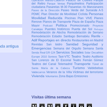
Palacio de Cibeles
Parque
Operación Mahou-Calderón
del Retiro
Parquímetros
Participación
Parque Ventas
ciudadana
Pasarelas M-30
Pasarelas río Manzanares
Paseo Verde del Suroeste A-5
Paseo de la Dirección
Personas
PDMC Plan Director de Movilidad Ciclista
Movilidad Reducida
Piscinas
Plan VIVE
Planes
Renove
Planos de Transporte
Plaza de España
Plaza
Política
Mayor
Promocionado
Podcast
Proyecto
Puentes históricos
Puerta del Sol
Canalejas
Rebajas
Remodelación de Atocha
Remodelación de Serrano
Renfe -
Remodelación Estadio Santiago Bernabéu
Adif
Reportajes en directo
Restaurantes en Madrid
Sanidad
Seguridad y
Revistas
San Isidro
ada antigua
Emergencias
Semana del Orgullo
Semana Santa
Servicios Sociales
Senda Real GR-124
Solar Decathlon
Teatro
Taxi-VTC
Teatro Auditorio
Europe 2010
Sorteos
San Lorenzo de El Escorial
Teatro Fernán Gómez
Transporte
Teatros del Canal
Telemadrid
Túnel de
Turismo
Valdebebas
Santa María de la Cabeza
Veranos de la Villa
Víctimas del terrorismo
Valdecarros
Vivienda
Zona Bajas Emisiones
Voluntarios
Visitas última semana
N
a
N
e
f
i
n
e