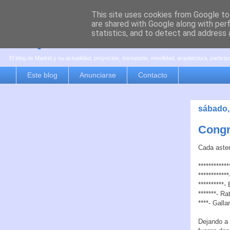
This site uses cookies from Google to 
are shared with Google along with per
es por madrid
statistics, and to detect and address 
El blog de Madrid y su actualidad, proyectos, transporte, movilidad, arquitectura, partici
Este blog
Anunciarse
Contacto
sábado,
Congr
Cada aster
***********
**********
**********
*******- Ra
****- Galla
Dejando a 