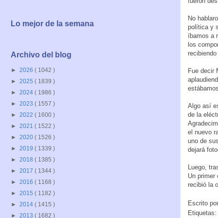
fueron des
No hablaro
Lo mejor de la semana
política y
íbamos a r
los compon
recibiendo
Archivo del blog
►
2026
( 1042 )
Fue decir
aplaudiend
►
2025
( 1839 )
estábamos
►
2024
( 1986 )
►
2023
( 1557 )
Algo así e
de la eléc
►
2022
( 1600 )
Agradecimo
►
2021
( 1522 )
el nuevo r
►
2020
( 1526 )
uno de sus
►
2019
( 1339 )
dejará fot
►
2018
( 1385 )
Luego, tra
►
2017
( 1344 )
Un primer 
►
2016
( 1168 )
recibió la
►
2015
( 1182 )
Escrito po
►
2014
( 1415 )
Etiquetas
►
2013
( 1682 )