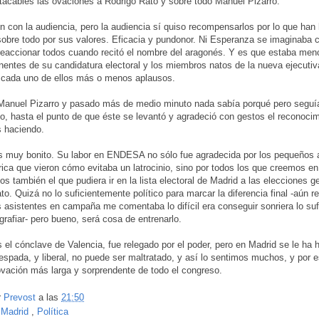
tacables las ovaciones a Rodrigo Rato y sobre todo Manuel Pizarro.
n con la audiencia, pero la audiencia sí quiso recompensarlos por lo que han
 sobre todo por sus valores. Eficacia y pundonor. Ni Esperanza se imaginaba
eaccionar todos cuando recitó el nombre del aragonés. Y es que estaba men
entes de su candidatura electoral y los miembros natos de la nueva ejecutiva
 cada uno de ellos más o menos aplausos.
 Manuel Pizarro y pasado más de medio minuto nada sabía porqué pero segu
o, hasta el punto de que éste se levantó y agradeció con gestos el reconocim
 haciendo.
s muy bonito. Su labor en ENDESA no sólo fue agradecida por los pequeños 
trica que vieron cómo evitaba un latrocinio, sino por todos los que creemos en 
s también el que pudiera ir en la lista electoral de Madrid a las elecciones g
ato. Quizá no lo suficientemente político para marcar la diferencia final -aún
 asistentes en campaña me comentaba lo difícil era conseguir sonriera lo suf
ografiar- pero bueno, será cosa de entrenarlo.
s el cónclave de Valencia, fue relegado por el poder, pero en Madrid se le ha
espada, y liberal, no puede ser maltratado, y así lo sentimos muchos, y por 
 ovación más larga y sorprendente de todo el congreso.
r
Prevost
a las
21:50
:
Madrid
,
Política