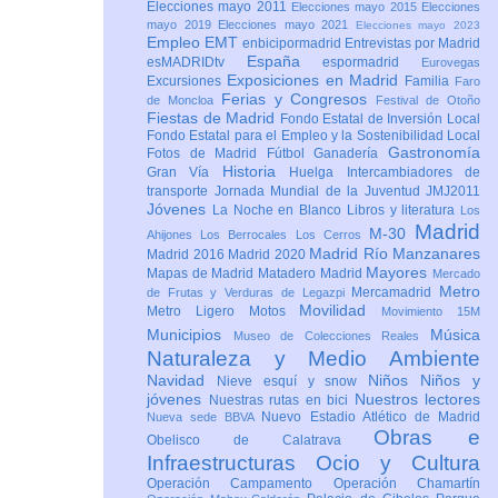
Elecciones mayo 2011
Elecciones mayo 2015
Elecciones
mayo 2019
Elecciones mayo 2021
Elecciones mayo 2023
Empleo
EMT
enbicipormadrid
Entrevistas por Madrid
España
esMADRIDtv
espormadrid
Eurovegas
Exposiciones en Madrid
Excursiones
Familia
Faro
Ferias y Congresos
de Moncloa
Festival de Otoño
Fiestas de Madrid
Fondo Estatal de Inversión Local
Fondo Estatal para el Empleo y la Sostenibilidad Local
Gastronomía
Fotos de Madrid
Fútbol
Ganadería
Historia
Gran Vía
Huelga
Intercambiadores de
transporte
Jornada Mundial de la Juventud JMJ2011
Jóvenes
La Noche en Blanco
Libros y literatura
Los
Madrid
M-30
Ahijones
Los Berrocales
Los Cerros
Madrid Río Manzanares
Madrid 2016
Madrid 2020
Mayores
Mapas de Madrid
Matadero Madrid
Mercado
Metro
Mercamadrid
de Frutas y Verduras de Legazpi
Movilidad
Metro Ligero
Motos
Movimiento 15M
Municipios
Música
Museo de Colecciones Reales
Naturaleza y Medio Ambiente
Navidad
Niños
Niños y
Nieve esquí y snow
jóvenes
Nuestros lectores
Nuestras rutas en bici
Nuevo Estadio Atlético de Madrid
Nueva sede BBVA
Obras e
Obelisco de Calatrava
Infraestructuras
Ocio y Cultura
Operación Campamento
Operación Chamartín