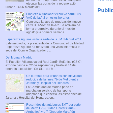
ejecutar las obras de la regeneración
urbana 14.06-Moratalaz I...
Publi
Empieza a funcionar el nuevo carril Bus-
VAO de la A-2 en estos horarios
Comienza la fase de pruebas del nuevo
carril Bus-VAO de la A-2. Se activará de
forma progresiva durante el mes de
agosto y la primera semana...
Esperanza Aguirre visita la sede de la JMJ Madrid 2011
Este mediodía, la presidenta de la Comunidad de Madrid
Esperanza Aguirre ha realizado una visita informal a la
sede del Comité Organizador L...
Del Moma a Madrid
El Pabellón Villanueva del Real Jardín Botánico (CSIC)
expone desde el 22 de septiembre y hasta el 14 de
enero la exposición, On-Site, del M...
Un eurotaxi para usuarios con movilidad
reducida de la línea 7b de Metro entre
Jarama y Hospital del Henares
La Comunidad de Madrid pone en
marcha un servicio de transporte
adaptado que conecta las estaciones de
Jarama y Hospital del Henares, en...
Recorridos de autobuses EMT por corte
de Metro L-6 (Ciudad Universitaria -
Argüelles) y L-7 (Gregorio Marañón -