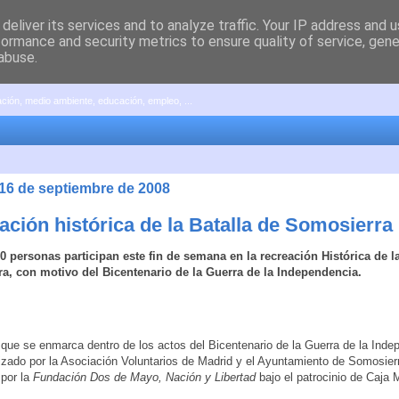
deliver its services and to analyze traffic. Your IP address and 
formance and security metrics to ensure quality of service, gen
abuse.
pación, medio ambiente, educación, empleo, ...
 16 de septiembre de 2008
ación histórica de la Batalla de Somosierra
0 personas participan este fin de semana en la recreación Histórica de la
a, con motivo del Bicentenario de la Guerra de la Independencia.
 que se enmarca dentro de los actos del Bicentenario de la Guerra de la Inde
izado por la Asociación Voluntarios de Madrid y el Ayuntamiento de Somosier
 por la
Fundación Dos de Mayo, Nación y Libertad
bajo el patrocinio de Caja 