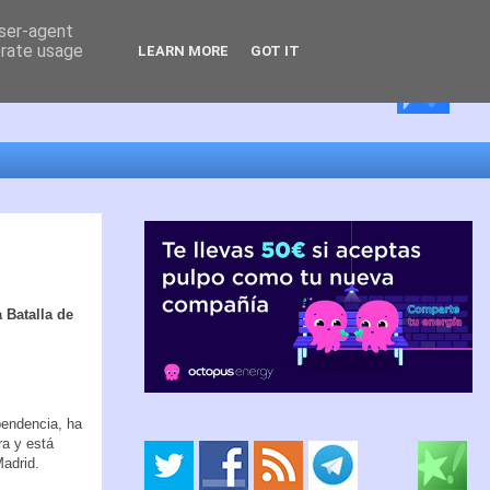
user-agent
erate usage
LEARN MORE
GOT IT
 Batalla de
pendencia, ha
ra y está
Madrid.