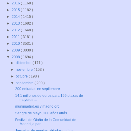
►
2016
( 1168 )
►
2015
( 1182 )
►
2014
( 1415 )
►
2013
( 1682 )
►
2012
( 1648 )
►
2011
( 3181 )
►
2010
( 3531 )
►
2009
( 3030 )
▼
2008
( 1694 )
►
diciembre
( 171 )
►
noviembre
( 153 )
►
octubre
( 198 )
▼
septiembre
( 200 )
200 entradas en septiembre
14,1 millones de euros para 199 plazas de
mayores ...
munimadrid.es y madrid.org
Sangre de Mayo, 200 años atrás
Festival de Otoño de la Comunidad de
Madrid, a par...
Jornadas de puertas abiertas en Los