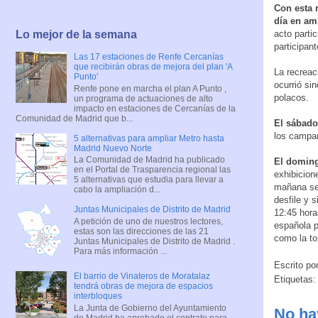
Con esta 
día en am
acto parti
Lo mejor de la semana
participant
Las 17 estaciones de Renfe Cercanías
que recibirán obras de mejora del plan 'A
La recreac
Punto'
ocurrió sin
Renfe pone en marcha el plan A Punto ,
polacos.
un programa de actuaciones de alto
impacto en estaciones de Cercanías de la
Comunidad de Madrid que b...
El sábado
los campa
5 alternativas para ampliar Metro hasta
Madrid Nuevo Norte
La Comunidad de Madrid ha publicado
El doming
en el Portal de Trasparencia regional las
exhibicion
5 alternativas que estudia para llevar a
mañana se 
cabo la ampliación d...
desfile y 
Juntas Municipales de Distrito de Madrid
12:45 hora
A petición de uno de nuestros lectores,
española p
estas son las direcciones de las 21
como la to
Juntas Municipales de Distrito de Madrid .
Para más información ...
Escrito po
El barrio de Vinateros de Moratalaz
Etiquetas
tendrá obras de mejora de espacios
interbloques
La Junta de Gobierno del Ayuntamiento
No ha
de Madrid ha aprobado el contrato para