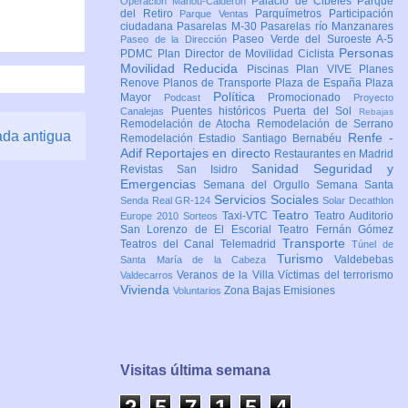
Palacio de Cibeles
Parque
Operación Mahou-Calderón
del Retiro
Parquímetros
Participación
Parque Ventas
ciudadana
Pasarelas M-30
Pasarelas río Manzanares
Paseo Verde del Suroeste A-5
Paseo de la Dirección
Personas
PDMC Plan Director de Movilidad Ciclista
Movilidad Reducida
Piscinas
Plan VIVE
Planes
Renove
Planos de Transporte
Plaza de España
Plaza
Política
Mayor
Promocionado
Podcast
Proyecto
Puentes históricos
Puerta del Sol
Canalejas
Rebajas
Remodelación de Atocha
Remodelación de Serrano
ada antigua
Renfe -
Remodelación Estadio Santiago Bernabéu
Adif
Reportajes en directo
Restaurantes en Madrid
Sanidad
Seguridad y
Revistas
San Isidro
Emergencias
Semana del Orgullo
Semana Santa
Servicios Sociales
Senda Real GR-124
Solar Decathlon
Teatro
Taxi-VTC
Teatro Auditorio
Europe 2010
Sorteos
San Lorenzo de El Escorial
Teatro Fernán Gómez
Transporte
Teatros del Canal
Telemadrid
Túnel de
Turismo
Valdebebas
Santa María de la Cabeza
Veranos de la Villa
Víctimas del terrorismo
Valdecarros
Vivienda
Zona Bajas Emisiones
Voluntarios
Visitas última semana
2
5
7
1
5
4