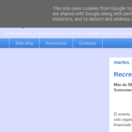
This site uses cookies from Google to 
are shared with Google along with per
es por madrid
statistics, and to detect and address 
El blog de Madrid y su actualidad, proyectos, transporte, movilidad, arquitectura, partici
Este blog
Anunciarse
Contacto
martes,
Recre
Más de 50
Somosierr
El evento,
sido organ
financiado