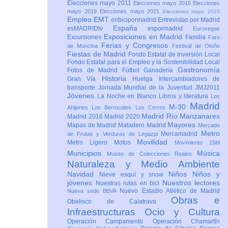
Elecciones mayo 2011
Elecciones mayo 2015
Elecciones
mayo 2019
Elecciones mayo 2021
Elecciones mayo 2023
Empleo
EMT
enbicipormadrid
Entrevistas por Madrid
España
esMADRIDtv
espormadrid
Eurovegas
Exposiciones en Madrid
Excursiones
Familia
Faro
Ferias y Congresos
de Moncloa
Festival de Otoño
Fiestas de Madrid
Fondo Estatal de Inversión Local
Fondo Estatal para el Empleo y la Sostenibilidad Local
Gastronomía
Fotos de Madrid
Fútbol
Ganadería
Historia
Gran Vía
Huelga
Intercambiadores de
transporte
Jornada Mundial de la Juventud JMJ2011
Jóvenes
La Noche en Blanco
Libros y literatura
Los
Madrid
M-30
Ahijones
Los Berrocales
Los Cerros
Madrid Río Manzanares
Madrid 2016
Madrid 2020
Mayores
Mapas de Madrid
Matadero Madrid
Mercado
Metro
Mercamadrid
de Frutas y Verduras de Legazpi
Movilidad
Metro Ligero
Motos
Movimiento 15M
Municipios
Música
Museo de Colecciones Reales
Naturaleza y Medio Ambiente
Navidad
Niños
Niños y
Nieve esquí y snow
jóvenes
Nuestros lectores
Nuestras rutas en bici
Nuevo Estadio Atlético de Madrid
Nueva sede BBVA
Obras e
Obelisco de Calatrava
Infraestructuras
Ocio y Cultura
Operación Campamento
Operación Chamartín