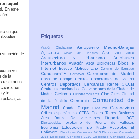
aron aquel
d.
En este
pañol
rio en que
Etiquetas
esionales
Aeropuerto Madrid-Barajas
Acción Ciudadana
Agricultura
App
Arco Verde
Alcalá de Henares
a situación de
Arquitectura y Urbanismo
Autobuses
Interurbanos
Blogs e
Aviación
Azca
Bibliotecas
Internet
Bosque Metropolitano
Camino de Santiago
podrán ver
CanalcamTV
Carreteras de Madrid
Carnaval
e de la
Casa de Campo
Centros Comerciales de Madrid
 realizar un
Centros Deportivos
Cercanías Renfe
CICCM
nzará a las
Centro Internacional de Convenciones de la Ciudad de
a y la
Ciclismo
Madrid
Cine
Circo
Ciudad
CiclistasMolestos
a polaca, así
Comunidad de
Comercio
de la Justicia
Madrid
Coronavirus
Conde Duque
Consumo
Crítica espectáculos
CTBA Cuatro Torres Business
Deporte
Area
Danza
De vacaciones
DGT
ecobarrio de Puente de Vallecas
Discapacidad
Educación
Economía
Eje Prado Recoletos
El
Cañaveral
Elecciones Generales 2015
Elecciones Generales
2016
Elecciones Generales 2019
Elecciones Generales 2023