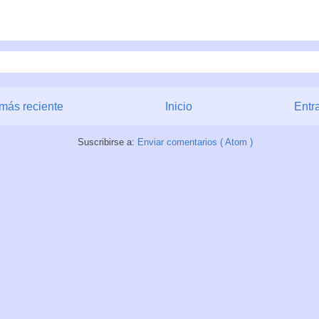
más reciente
Inicio
Entr
Suscribirse a:
Enviar comentarios ( Atom )