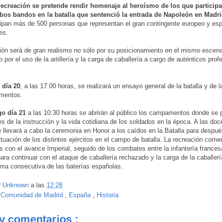
recreación se pretende rendir homenaje al heroísmo de los que particip
bos bandos en la batalla que sentenció la entrada de Napoleón en Madri
cipan más de 500 personas que representan el gran contingente europeo y es
es.
ión será de gran realismo no sólo por su posicionamiento en el mismo escena
o por el uso de la artillería y la carga de caballería a cargo de auténticos prof
 día 20
, a las 17:00 horas, se realizará un ensayo general de la batalla y de l
mentos.
o día 21
a las 10:30 horas se abrirán al público los campamentos donde se 
es de la instrucción y la vida cotidiana de los soldados en la época. A las doc
llevará a cabo la ceremonia en Honor a los caídos en la Batalla para después
situación de los distintos ejércitos en el campo de batalla. La recreación come
s con el avance Imperial, seguido de los combates entre la infantería frances
ara continuar con el ataque de caballería rechazado y la carga de la caballerí
ma consecutiva de las baterías españolas.
r
Unknown
a las
12:28
:
Comunidad de Madrid
,
España
,
Historia
y comentarios :