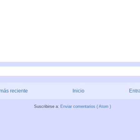
más reciente
Inicio
Entr
Suscribirse a:
Enviar comentarios ( Atom )