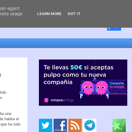
user-agent
erate usage
LEARN MORE
GOT IT
s
tido
as
aba una
de habita el
 que ha sido