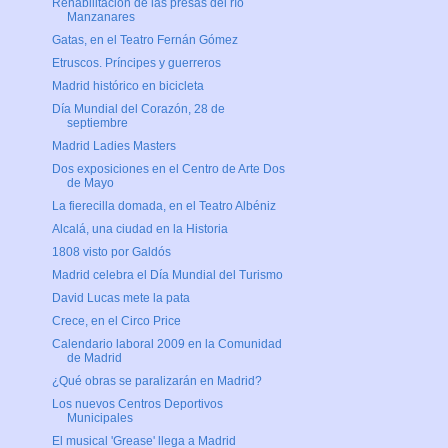
Rehabilitación de las presas del río
Manzanares
Gatas, en el Teatro Fernán Gómez
Etruscos. Príncipes y guerreros
Madrid histórico en bicicleta
Día Mundial del Corazón, 28 de
septiembre
Madrid Ladies Masters
Dos exposiciones en el Centro de Arte Dos
de Mayo
La fierecilla domada, en el Teatro Albéniz
Alcalá, una ciudad en la Historia
1808 visto por Galdós
Madrid celebra el Día Mundial del Turismo
David Lucas mete la pata
Crece, en el Circo Price
Calendario laboral 2009 en la Comunidad
de Madrid
¿Qué obras se paralizarán en Madrid?
Los nuevos Centros Deportivos
Municipales
El musical 'Grease' llega a Madrid