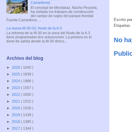
Carrantona)
El concejal de Moratalaz, Nacho Pezuela,
ha visitado los trabajos de construcción
del campo de rugby del parque forestal
Escrito po
Fuente Carrantona. ...
Etiquetas
La nueva M-30 (V), Nudo de la A-3
La reforma de la M-30 en la zona del Nudo de la A-3
tiene programadas dos actuaciones: La primera es el
No ha
túnel de salida desde la M-30 direcc...
Publi
Archivo del blog
►
2026
( 1040 )
►
2025
( 1839 )
►
2024
( 1986 )
►
2023
( 1557 )
►
2022
( 1600 )
►
2021
( 1522 )
►
2020
( 1526 )
►
2019
( 1339 )
►
2018
( 1385 )
►
2017
( 1344 )