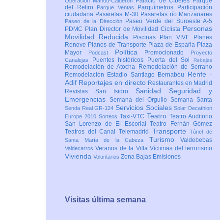
Palacio de Cibeles
Parque
Operación Mahou-Calderón
del Retiro
Parquímetros
Participación
Parque Ventas
ciudadana
Pasarelas M-30
Pasarelas río Manzanares
Paseo Verde del Suroeste A-5
Paseo de la Dirección
Personas
PDMC Plan Director de Movilidad Ciclista
Movilidad Reducida
Piscinas
Plan VIVE
Planes
Renove
Planos de Transporte
Plaza de España
Plaza
Política
Mayor
Promocionado
Podcast
Proyecto
Puentes históricos
Puerta del Sol
Canalejas
Rebajas
Remodelación de Atocha
Remodelación de Serrano
Renfe -
Remodelación Estadio Santiago Bernabéu
Adif
Reportajes en directo
Restaurantes en Madrid
Sanidad
Seguridad y
Revistas
San Isidro
Emergencias
Semana del Orgullo
Semana Santa
Servicios Sociales
Senda Real GR-124
Solar Decathlon
Teatro
Taxi-VTC
Teatro Auditorio
Europe 2010
Sorteos
San Lorenzo de El Escorial
Teatro Fernán Gómez
Transporte
Teatros del Canal
Telemadrid
Túnel de
Turismo
Valdebebas
Santa María de la Cabeza
Veranos de la Villa
Víctimas del terrorismo
Valdecarros
Vivienda
Zona Bajas Emisiones
Voluntarios
Visitas última semana