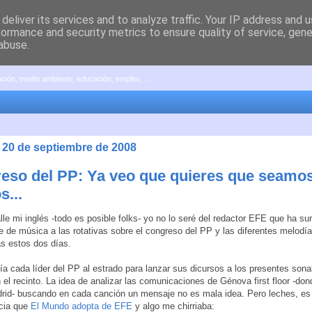
deliver its services and to analyze traffic. Your IP address and 
formance and security metrics to ensure quality of service, gen
abuse.
pación, medio ambiente, educación, empleo, ...
 20 de septiembre de 2008
eso del PP: Ya veo que quieres que seamo
s...
alle mi inglés -todo es posible folks- yo no lo seré del redactor EFE que ha sur
e de música a las rotativas sobre el congreso del PP y las diferentes melodí
s estos dos días.
a cada líder del PP al estrado para lanzar sus dicursos a los presentes son
 el recinto. La idea de analizar las comunicaciones de Génova first floor -don
id- buscando en cada canción un mensaje no es mala idea. Pero leches, es
icia que
El Mundo adopta de EFE
y algo me chirriaba: