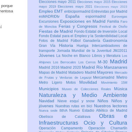
Elecciones mayo 2011
Elecciones mayo 2015
Elecciones
e porque
mayo 2019
Elecciones mayo 2021
Elecciones mayo 2023
rmentosa
Empleo
EMT
enbicipormadrid
Entrevistas por Madrid
España
esMADRIDtv
espormadrid
Eurovegas
Exposiciones en Madrid
Excursiones
Familia
Faro
Ferias y Congresos
í
de Moncloa
Festival de Otoño
Fiestas de Madrid
Fondo Estatal de Inversión Local
Fondo Estatal para el Empleo y la Sostenibilidad Local
Gastronomía
Fotos de Madrid
Fútbol
Ganadería
Historia
Gran Vía
Huelga
Intercambiadores de
transporte
Jornada Mundial de la Juventud JMJ2011
Jóvenes
La Noche en Blanco
Libros y literatura
Los
Madrid
M-30
Ahijones
Los Berrocales
Los Cerros
Madrid Río Manzanares
Madrid 2016
Madrid 2020
Mayores
Mapas de Madrid
Matadero Madrid
Mercado
Metro
Mercamadrid
de Frutas y Verduras de Legazpi
Movilidad
Metro Ligero
Motos
Movimiento 15M
Municipios
Música
Museo de Colecciones Reales
Naturaleza y Medio Ambiente
Navidad
Niños
Niños y
Nieve esquí y snow
jóvenes
Nuestros lectores
Nuestras rutas en bici
Nuevo Estadio Atlético de Madrid
Nueva sede BBVA
Obras e
Obelisco de Calatrava
Infraestructuras
Ocio y Cultura
Operación Campamento
Operación Chamartín