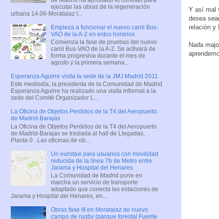
ejecutar las obras de la regeneración
Y así mal 
urbana 14.06-Moratalaz I...
desea sean
relación y
Empieza a funcionar el nuevo carril Bus-
VAO de la A-2 en estos horarios
Comienza la fase de pruebas del nuevo
Nada majo,
carril Bus-VAO de la A-2. Se activará de
aprendemos
forma progresiva durante el mes de
agosto y la primera semana...
Esperanza Aguirre visita la sede de la JMJ Madrid 2011
Este mediodía, la presidenta de la Comunidad de Madrid
Esperanza Aguirre ha realizado una visita informal a la
sede del Comité Organizador L...
La Oficina de Objetos Perdidos de la T4 del Aeropuerto
de Madrid-Barajas
La Oficina de Objetos Perdidos de la T4 del Aeropuerto
de Madrid-Barajas se traslada al hall de Llegadas,
Planta 0 . Las oficinas de ob...
Un eurotaxi para usuarios con movilidad
reducida de la línea 7b de Metro entre
Jarama y Hospital del Henares
La Comunidad de Madrid pone en
marcha un servicio de transporte
adaptado que conecta las estaciones de
Jarama y Hospital del Henares, en...
Obras fase III en Moratalaz de nuevo
campo de rugby (parque forestal Fuente