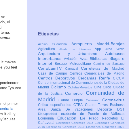
e se
odo, el
ú
 tema,
Etiquetas
seamos
Aeropuerto Madrid-Barajas
Acción Ciudadana
Agricultura
App
Arco Verde
Alcalá de Henares
Arquitectura y Urbanismo
Autobuses
Interurbanos
Blogs e
Aviación
Azca
Bibliotecas
f it makes
Internet
Bosque Metropolitano
Camino de Santiago
es you feel
CanalcamTV
Carreteras de Madrid
Carnaval
Casa de Campo
Centros Comerciales de Madrid
Centros Deportivos
Cercanías Renfe
CICCM
oporcionaron
Centro Internacional de Convenciones de la Ciudad de
Ciclismo
Madrid
Cine
Circo
Ciudad
CiclistasMolestos
como "ya veo
Comunidad de
Comercio
de la Justicia
Madrid
Coronavirus
Conde Duque
Consumo
n el primer
Crítica espectáculos
CTBA Cuatro Torres Business
entra la
Deporte
Area
Danza
De vacaciones
DGT
 it all- y
ecobarrio de Puente de Vallecas
Discapacidad
Educación
Economía
Eje Prado Recoletos
El
mayúsculas
Cañaveral
Elecciones Generales 2015
Elecciones Generales
2016
Elecciones Generales 2019
Elecciones Generales 2023