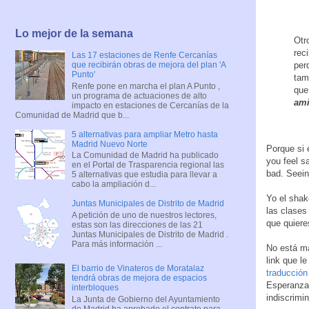
Lo mejor de la semana
Otr
reci
Las 17 estaciones de Renfe Cercanías
per
que recibirán obras de mejora del plan 'A
Punto'
tam
Renfe pone en marcha el plan A Punto ,
que
un programa de actuaciones de alto
am
impacto en estaciones de Cercanías de la
Comunidad de Madrid que b...
5 alternativas para ampliar Metro hasta
Madrid Nuevo Norte
Porque si 
La Comunidad de Madrid ha publicado
you feel s
en el Portal de Trasparencia regional las
bad. Seein
5 alternativas que estudia para llevar a
cabo la ampliación d...
Yo el shak
Juntas Municipales de Distrito de Madrid
las clase
A petición de uno de nuestros lectores,
que quier
estas son las direcciones de las 21
Juntas Municipales de Distrito de Madrid .
Para más información ...
No está ma
link que l
El barrio de Vinateros de Moratalaz
traducción
tendrá obras de mejora de espacios
Esperanza
interbloques
indiscrimi
La Junta de Gobierno del Ayuntamiento
de Madrid ha aprobado el contrato para