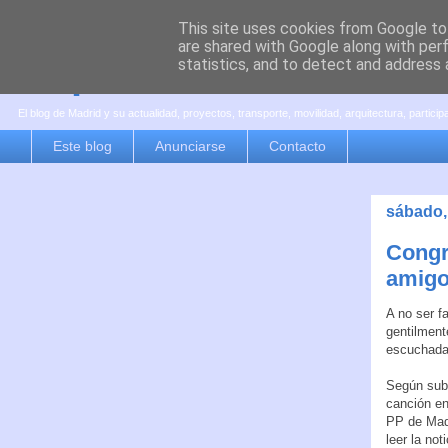
This site uses cookies from Google to 
are shared with Google along with per
es por madrid
statistics, and to detect and address 
El blog de Madrid y su actualidad, proyectos, transporte, movilidad, arquitectura, partici
Este blog
Anunciarse
Contacto
sábado,
Congr
amigo
A no ser f
gentilment
escuchada
Según subí
canción en
PP de Madr
leer la not