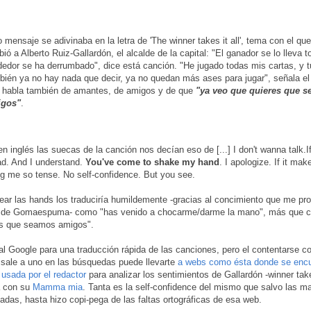
o mensaje se adivinaba en la letra de 'The winner takes it all', tema con el qu
bió a Alberto Ruiz-Gallardón, el alcalde de la capital: "El ganador se lo lleva t
dedor se ha derrumbado", dice está canción. "He jugado todas mis cartas, y t
bién ya no hay nada que decir, ya no quedan más ases para jugar", señala el
 habla también de amantes, de amigos y de que
"ya veo que quieres que 
igos"
.
en inglés las suecas de la canción nos decían eso de [...] I don't wanna talk.I
ad. And I understand.
You've come to shake my hand
. I apologize. If it mak
g me so tense. No self-confidence. But you see.
ear las hands los traduciría humildemente -gracias al concimiento que me pr
s de Gomaespuma- como "has venido a chocarme/darme la mano", más que 
es que seamos amigos".
l Google para una traducción rápida de las canciones, pero el contentarse co
e sale a uno en las búsquedas puede llevarte
a webs como ésta donde se encu
 usada por el redactor
para analizar los sentimientos de Gallardón -winner takes
 con su
Mamma mia
. Tanta es la self-confidence del mismo que salvo las 
nadas, hasta hizo copi-pega de las faltas ortográficas de esa web.