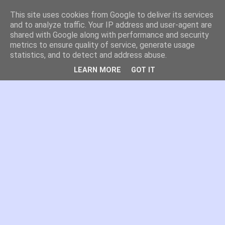
This site uses cookies from Google to deliver its services
es por madrid
and to analyze traffic. Your IP address and user-agent are
shared with Google along with performance and security
metrics to ensure quality of service, generate usage
El blog de Madrid y su actualidad, proyectos, transporte,
statistics, and to detect and address abuse.
movilidad, arquitectura, participación, medio ambiente,
educación, empleo, ...
LEARN MORE
GOT IT