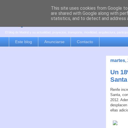
This site uses cookies from Google to 
are shared with Google along with per
es por madrid
statistics, and to detect and address 
El blog de Madrid y su actualidad, proyectos, transporte, movilidad, arquitectura, partici
Este blog
Anunciarse
Contacto
martes,
Un 18
Santa
Renfe incr
Santa, co
2012. Adem
desplacen 
ellas adici