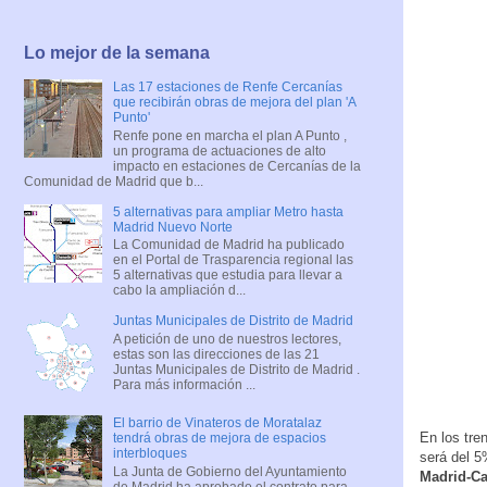
Lo mejor de la semana
Las 17 estaciones de Renfe Cercanías
que recibirán obras de mejora del plan 'A
Punto'
Renfe pone en marcha el plan A Punto ,
un programa de actuaciones de alto
impacto en estaciones de Cercanías de la
Comunidad de Madrid que b...
5 alternativas para ampliar Metro hasta
Madrid Nuevo Norte
La Comunidad de Madrid ha publicado
en el Portal de Trasparencia regional las
5 alternativas que estudia para llevar a
cabo la ampliación d...
Juntas Municipales de Distrito de Madrid
A petición de uno de nuestros lectores,
estas son las direcciones de las 21
Juntas Municipales de Distrito de Madrid .
Para más información ...
El barrio de Vinateros de Moratalaz
En los tre
tendrá obras de mejora de espacios
interbloques
será del 5
La Junta de Gobierno del Ayuntamiento
Madrid-C
de Madrid ha aprobado el contrato para