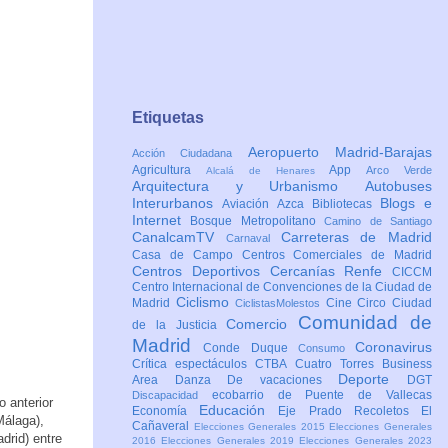
Etiquetas
Aeropuerto Madrid-Barajas
Acción Ciudadana
Agricultura
App
Arco Verde
Alcalá de Henares
Arquitectura y Urbanismo
Autobuses
Interurbanos
Blogs e
Aviación
Azca
Bibliotecas
Internet
Bosque Metropolitano
Camino de Santiago
CanalcamTV
Carreteras de Madrid
Carnaval
Casa de Campo
Centros Comerciales de Madrid
Centros Deportivos
Cercanías Renfe
CICCM
Centro Internacional de Convenciones de la Ciudad de
Ciclismo
Madrid
Cine
Circo
Ciudad
CiclistasMolestos
Comunidad de
Comercio
de la Justicia
Madrid
Coronavirus
Conde Duque
Consumo
Crítica espectáculos
CTBA Cuatro Torres Business
Deporte
Area
Danza
De vacaciones
DGT
ecobarrio de Puente de Vallecas
Discapacidad
o anterior
Educación
Economía
Eje Prado Recoletos
El
Málaga),
Cañaveral
Elecciones Generales 2015
Elecciones Generales
drid) entre
2016
Elecciones Generales 2019
Elecciones Generales 2023