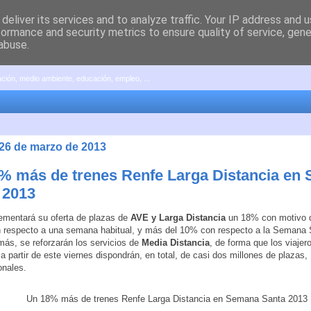
deliver its services and to analyze traffic. Your IP address and 
formance and security metrics to ensure quality of service, gen
abuse.
pación, medio ambiente, educación, empleo, ...
 26 de marzo de 2013
% más de trenes Renfe Larga Distancia en
 2013
ementará su oferta de plazas de
AVE y Larga Distancia
un 18% con motivo 
n respecto a una semana habitual, y más del 10% con respecto a la Semana 
ás, se reforzarán los servicios de
Media Distancia
, de forma que los viajer
a partir de este viernes dispondrán, en total, de casi dos millones de plazas,
onales.