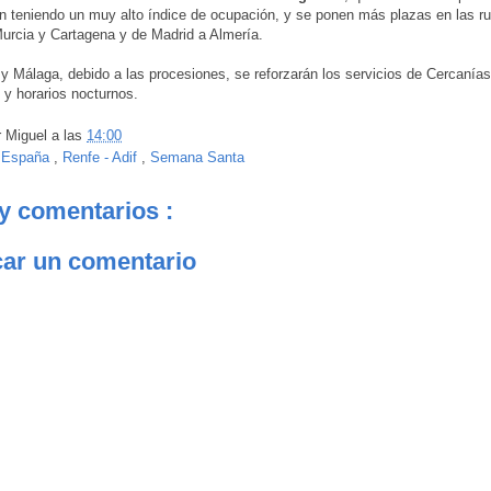
n teniendo un muy alto índice de ocupación, y se ponen más plazas en las ru
urcia y Cartagena y de Madrid a Almería.
 y Málaga, debido a las procesiones, se reforzarán los servicios de Cercanía
 y horarios nocturnos.
r
Miguel
a las
14:00
:
España
,
Renfe - Adif
,
Semana Santa
y comentarios :
car un comentario