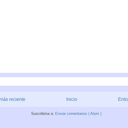
más reciente
Inicio
Entr
Suscribirse a:
Enviar comentarios ( Atom )