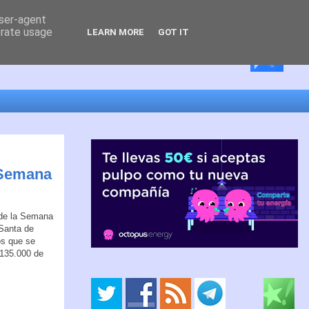
user-agent
erate usage
LEARN MORE
GOT IT
 Semana
de la Semana
Santa de
os que se
 135.000 de