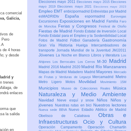
Elecciones mayo 2011
Elecciones mayo 2015
Elecciones
mayo 2019
Elecciones mayo 2021
Elecciones mayo 2023
Empleo
EMT
enbicipormadrid
Entrevistas por Madrid
ica comercial
España
esMADRIDtv
espormadrid
Eurovegas
a, Galicia,
Exposiciones en Madrid
Excursiones
Familia
Faro
Ferias y Congresos
de Moncloa
Festival de Otoño
Fiestas de Madrid
Fondo Estatal de Inversión Local
tivos de
Fondo Estatal para el Empleo y la Sostenibilidad Local
. Pero
Gastronomía
Fotos de Madrid
Fútbol
Ganadería
a A
Historia
Gran Vía
Huelga
Intercambiadores de
s de 4 horas
transporte
Jornada Mundial de la Juventud JMJ2011
Jóvenes
ño; y desde
La Noche en Blanco
Libros y literatura
Los
Madrid
M-30
Ahijones
Los Berrocales
Los Cerros
Madrid Río Manzanares
Madrid 2016
Madrid 2020
Mayores
Mapas de Madrid
Matadero Madrid
Mercado
Metro
Madrid y
Mercamadrid
de Frutas y Verduras de Legazpi
Movilidad
Metro Ligero
Motos
n trenes
Movimiento 15M
 Málaga, de
Municipios
Música
Museo de Colecciones Reales
tendrá enlaces
Naturaleza y Medio Ambiente
Navidad
Niños
Niños y
Nieve esquí y snow
jóvenes
Nuestros lectores
Nuestras rutas en bici
 forma que
Nuevo Estadio Atlético de Madrid
Nueva sede BBVA
sa la salida
Obras e
Obelisco de Calatrava
Infraestructuras
Ocio y Cultura
Operación Campamento
Operación Chamartín
ación en