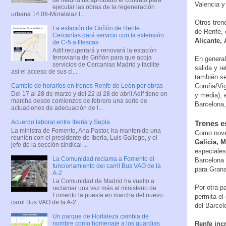
Valencia y
ejecutar las obras de la regeneración
urbana 14.06-Moratalaz I...
Otros tren
La estación de Griñón de Renfe
de Renfe, 
Cercanías dará servicio con la extensión
Alicante,
de C-5 a Illescas
Adif recuperará y renovará la estación
ferroviaria de Griñón para que acoja
En general
servicios de Cercanías Madrid y facilite
salida y r
así el acceso de sus ci...
también se
Coruña/Vig
Cambio de horarios en trenes Renfe de León por obras
Del 17 al 28 de marzo y del 22 al 28 de abril Adif tiene en
y media), 
marcha desde comienzos de febrero una serie de
Barcelona,
actuaciones de adecuación de l...
Acuerdo laboral entre Iberia y Sepla
Trenes e
La ministra de Fomento, Ana Pastor, ha mantenido una
Como nove
reunión con el presidente de Iberia, Luis Gallego, y el
Galicia, M
jefe de la sección sindical ...
especiales
La Comunidad reclama a Fomento el
Barcelona 
funcionamiento del carril Bus VAO de la
para Grana
A-2
La Comunidad de Madrid ha vuelto a
Por otra p
reclamar una vez más al ministerio de
Fomento la puesta en marcha del nuevo
permita el
carril Bus VAO de la A-2...
del Barcel
Un parque de Hortaleza cambia de
Renfe inc
nombre como homenaje a los guardias