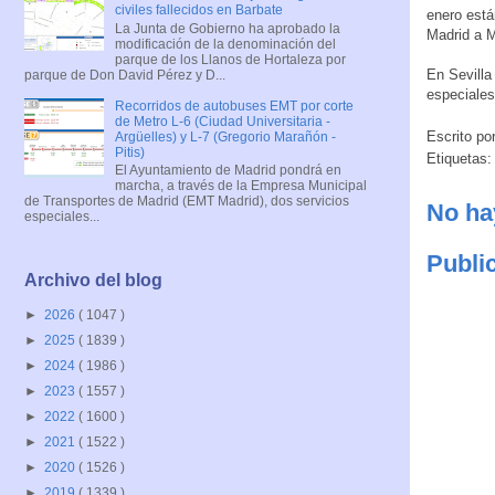
civiles fallecidos en Barbate
enero está
La Junta de Gobierno ha aprobado la
Madrid a M
modificación de la denominación del
parque de los Llanos de Hortaleza por
En Sevilla
parque de Don David Pérez y D...
especiales
Recorridos de autobuses EMT por corte
de Metro L-6 (Ciudad Universitaria -
Escrito po
Argüelles) y L-7 (Gregorio Marañón -
Pitis)
Etiquetas
El Ayuntamiento de Madrid pondrá en
marcha, a través de la Empresa Municipal
de Transportes de Madrid (EMT Madrid), dos servicios
No ha
especiales...
Publi
Archivo del blog
►
2026
( 1047 )
►
2025
( 1839 )
►
2024
( 1986 )
►
2023
( 1557 )
►
2022
( 1600 )
►
2021
( 1522 )
►
2020
( 1526 )
►
2019
( 1339 )