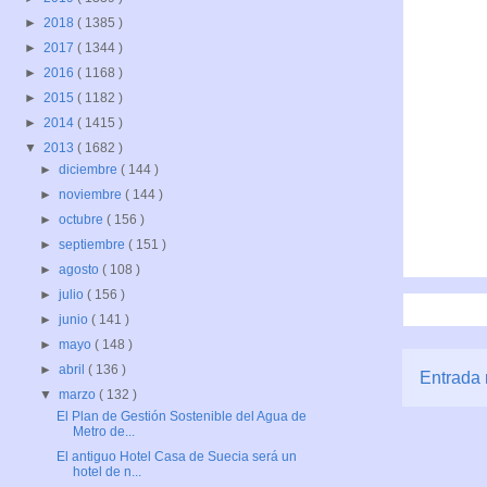
►
2018
( 1385 )
►
2017
( 1344 )
►
2016
( 1168 )
►
2015
( 1182 )
►
2014
( 1415 )
▼
2013
( 1682 )
►
diciembre
( 144 )
►
noviembre
( 144 )
►
octubre
( 156 )
►
septiembre
( 151 )
►
agosto
( 108 )
►
julio
( 156 )
►
junio
( 141 )
►
mayo
( 148 )
►
abril
( 136 )
Entrada 
▼
marzo
( 132 )
El Plan de Gestión Sostenible del Agua de
Metro de...
El antiguo Hotel Casa de Suecia será un
hotel de n...