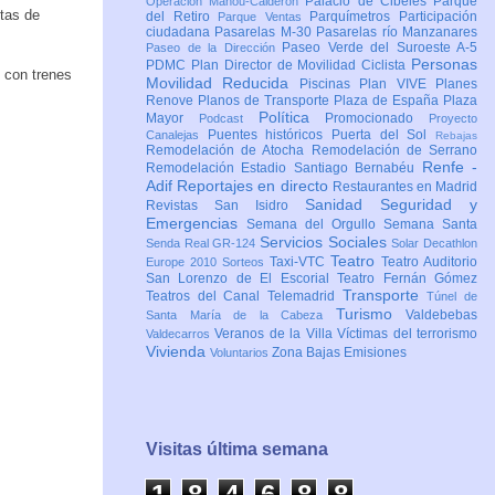
Palacio de Cibeles
Parque
Operación Mahou-Calderón
tas de
del Retiro
Parquímetros
Participación
Parque Ventas
ciudadana
Pasarelas M-30
Pasarelas río Manzanares
Paseo Verde del Suroeste A-5
Paseo de la Dirección
Personas
PDMC Plan Director de Movilidad Ciclista
s con trenes
Movilidad Reducida
Piscinas
Plan VIVE
Planes
Renove
Planos de Transporte
Plaza de España
Plaza
Política
Mayor
Promocionado
Podcast
Proyecto
Puentes históricos
Puerta del Sol
Canalejas
Rebajas
Remodelación de Atocha
Remodelación de Serrano
Renfe -
Remodelación Estadio Santiago Bernabéu
Adif
Reportajes en directo
Restaurantes en Madrid
Sanidad
Seguridad y
Revistas
San Isidro
Emergencias
Semana del Orgullo
Semana Santa
Servicios Sociales
Senda Real GR-124
Solar Decathlon
Teatro
Taxi-VTC
Teatro Auditorio
Europe 2010
Sorteos
San Lorenzo de El Escorial
Teatro Fernán Gómez
Transporte
Teatros del Canal
Telemadrid
Túnel de
Turismo
Valdebebas
Santa María de la Cabeza
Veranos de la Villa
Víctimas del terrorismo
Valdecarros
Vivienda
Zona Bajas Emisiones
Voluntarios
Visitas última semana
1
8
4
6
8
8