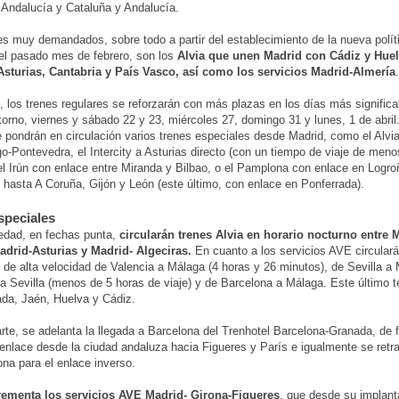
 Andalucía y Cataluña y Andalucía.
es muy demandados, sobre todo a partir del establecimiento de la nueva polít
el pasado mes de febrero, son los
Alvia que unen Madrid con Cádiz y Huelv
 Asturias, Cantabria y País Vasco, así como los servicios Madrid-Almería
.
, los trenes regulares se reforzarán con más plazas en los días más significa
etorno, viernes y sábado 22 y 23, miércoles 27, domingo 31 y lunes, 1 de abril
 pondrán en circulación varios trenes especiales desde Madrid, como el Alvi
o-Pontevedra, el Intercity a Asturias directo (con un tiempo de viaje de meno
el Irún con enlace entre Miranda y Bilbao, o el Pamplona con enlace en Logro
 hasta A Coruña, Gijón y León (este último, con enlace en Ponferrada).
speciales
dad, en fechas punta,
circularán trenes Alvia en horario nocturno entre 
adrid-Asturias y Madrid- Algeciras.
En cuanto a los servicios AVE circulará
 de alta velocidad de Valencia a Málaga (4 horas y 26 minutos), de Sevilla a
a Sevilla (menos de 5 horas de viaje) y de Barcelona a Málaga. Este último 
da, Jaén, Huelva y Cádiz.
arte, se adelanta la llegada a Barcelona del Trenhotel Barcelona-Granada, de
 enlace desde la ciudad andaluza hacia Figueres y París e igualmente se retra
ona para el enlace inverso.
rementa los servicios AVE Madrid- Girona-Figueres
, que desde su implant