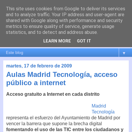
This site uses cookies from Google to deliver its services
es por madrid
and to analyze traffic. Your IP address and user-agent are
shared with Google along with performance and security
metrics to ensure quality of service, generate usage
El blog de Madrid y su actualidad, proyectos, transporte,
statistics, and to detect and address abuse.
movilidad, arquitectura, participación, medio ambiente,
educación, empleo, ...
LEARN MORE
GOT IT
▼
martes, 17 de febrero de 2009
Aulas Madrid Tecnología, acceso
público a internet
Acceso gratuito a Internet en cada distrito
Madrid
Tecnología
representa el esfuerzo del Ayuntamiento de Madrid por
vencer la barrera que supone la brecha digital
fomentando el uso de las TIC entre los ciudadanos y