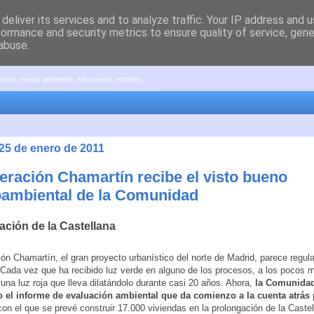
deliver its services and to analyze traffic. Your IP address and 
formance and security metrics to ensure quality of service, gen
abuse.
pación, medio ambiente, educación, empleo, ...
 25 de enero de 2011
eración Chamartín recibe el visto bueno
ambiental de la Comunidad
ación de la Castellana
ón Chamartín, el gran proyecto urbanístico del norte de Madrid, parece regul
Cada vez que ha recibido luz verde en alguno de los procesos, a los pocos 
una luz roja que lleva dilatándolo durante casi 20 años. Ahora,
la Comunidad
o el informe de evaluación ambiental que da comienzo a la cuenta atrás 
on el que se prevé construir 17.000 viviendas en la prolongación de la Castel