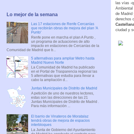
las vías -
Ambiental 
de Madrid 
Lo mejor de la semana
derechos d
Las 17 estaciones de Renfe Cercanías
Castellan
que recibirán obras de mejora del plan 'A
ciudad y s
Punto'
Renfe pone en marcha el plan A Punto ,
un programa de actuaciones de alto
impacto en estaciones de Cercanías de la
Comunidad de Madrid que b...
5 alternativas para ampliar Metro hasta
Madrid Nuevo Norte
La Comunidad de Madrid ha publicado
en el Portal de Trasparencia regional las
5 alternativas que estudia para llevar a
cabo la ampliación d...
Juntas Municipales de Distrito de Madrid
A petición de uno de nuestros lectores,
estas son las direcciones de las 21
Juntas Municipales de Distrito de Madrid .
Para más información ...
El barrio de Vinateros de Moratalaz
tendrá obras de mejora de espacios
interbloques
La Junta de Gobierno del Ayuntamiento
de Madrid ha aprobado el contrato para