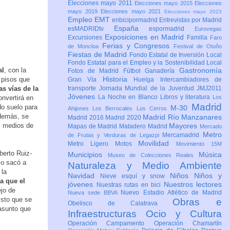
Elecciones mayo 2011
Elecciones mayo 2015
Elecciones
mayo 2019
Elecciones mayo 2021
Elecciones mayo 2023
Empleo
EMT
enbicipormadrid
Entrevistas por Madrid
España
esMADRIDtv
espormadrid
Eurovegas
Exposiciones en Madrid
Excursiones
Familia
Faro
Ferias y Congresos
de Moncloa
Festival de Otoño
Fiestas de Madrid
Fondo Estatal de Inversión Local
Fondo Estatal para el Empleo y la Sostenibilidad Local
al
, con la
Gastronomía
Fotos de Madrid
Fútbol
Ganadería
Historia
 pisos que
Gran Vía
Huelga
Intercambiadores de
as vías de la
transporte
Jornada Mundial de la Juventud JMJ2011
Jóvenes
La Noche en Blanco
Libros y literatura
nvertirá en
Los
Madrid
do suelo para
M-30
Ahijones
Los Berrocales
Los Cerros
Además, se
Madrid Río Manzanares
Madrid 2016
Madrid 2020
os medios de
Mayores
Mapas de Madrid
Matadero Madrid
Mercado
Metro
Mercamadrid
de Frutas y Verduras de Legazpi
Movilidad
Metro Ligero
Motos
Movimiento 15M
berto Ruiz-
Municipios
Música
Museo de Colecciones Reales
lo sacó a
Naturaleza y Medio Ambiente
 la
Navidad
Niños
Niños y
Nieve esquí y snow
ta que el
jóvenes
Nuestros lectores
Nuestras rutas en bici
ejo de
Nuevo Estadio Atlético de Madrid
Nueva sede BBVA
isto que se
Obras e
Obelisco de Calatrava
 asunto que
Infraestructuras
Ocio y Cultura
Operación Campamento
Operación Chamartín