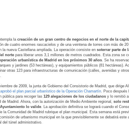
ntempla la
creación de un gran centro de negocios en el norte de la capit
ón de cuatro enormes rascacielos y de una veintena de torres con más de 20
n la nueva Castellana ampliada. La operación consiste en
soterrar parte de l
el norte
para liberar unos 3,1 millones de metros cuadrados. Esta zona se co
operación urbanística de Madrid en los próximos 30 años
. Se ha reserva
parques y jardines (53 hectáreas), y equipamientos públicos (81 hectáreas). 
inar otras 123 para infraestructuras de comunicación (calles, avenidas y otr
.
viembre de 2009, la junta de Gobierno del Consistorio de Madrid, que dirige Al
,
aprobó el plan parcial urbanístico de la Operación Chamartín
. Poco después 
n pública para recoger las
129 alegaciones de los ciudadanos
y lo remitió a
de Madrid. Ahora, con la autorización de Medio Ambiente regional,
solo res
 Ayuntamiento lo valide
. La aprobación definitiva se logrará cuando el Cons
e la Comunidad de Madrid rubrique el plan municipal. Esta semana está prev
 comisión de urbanismo municipal en la que previsiblemente se debatirá este
al del túnel administrativo.