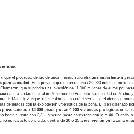
iviendas
ranque el proyecto, dentro de unos meses, supondrá
una importante inyecc
 para la ciudad
. Está previsto que se creen unos 20.000 empleos en la ejec
Chamartín, que supondrá una inversión de 11.000 millones de euros por parte
ciones implicadas en el plan (Ministerio de Fomento, Comunidad de Madrid y
to de Madrid). Aunque la inversión no costará dinero a los ciudadanos porqu
lías generadas con la explotación urbanística de la zona. El plan diseñado por
io
prevé construir 13.000 pisos y otras 4.000 viviendas protegidas
en la pr
ana hacia el norte con 2,8 kilómetros hasta conectarla con la M-40. Cuando l
urbanística esté concluida,
dentro de 10 o 15 años, vivirán en la zona una