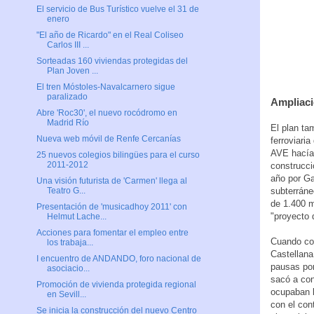
El servicio de Bus Turístico vuelve el 31 de
enero
"El año de Ricardo" en el Real Coliseo
Carlos III ...
Sorteadas 160 viviendas protegidas del
Plan Joven ...
El tren Móstoles-Navalcarnero sigue
paralizado
Ampliaci
Abre 'Roc30', el nuevo rocódromo en
Madrid Río
El plan ta
Nueva web móvil de Renfe Cercanías
ferroviari
AVE hacía 
25 nuevos colegios bilingües para el curso
2011-2012
construcc
año por Ga
Una visión futurista de 'Carmen' llega al
subterráne
Teatro G...
de 1.400 m
Presentación de 'musicadhoy 2011' con
"proyecto 
Helmut Lache...
Acciones para fomentar el empleo entre
Cuando com
los trabaja...
Castellana
I encuentro de ANDANDO, foro nacional de
pausas por
asociacio...
sacó a con
Promoción de vivienda protegida regional
ocupaban l
en Sevill...
con el con
Se inicia la construcción del nuevo Centro