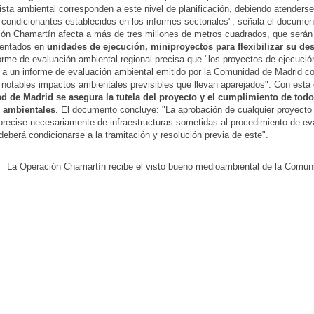
ista ambiental corresponden a este nivel de planificación, debiendo atenderse
 condicionantes establecidos en los informes sectoriales", señala el document
ón Chamartín afecta a más de tres millones de metros cuadrados, que serán
entados en
unidades de ejecución, miniproyectos para flexibilizar su des
forme de evaluación ambiental regional precisa que "los proyectos de ejecuci
a un informe de evaluación ambiental emitido por la Comunidad de Madrid con
s notables impactos ambientales previsibles que llevan aparejados". Con esta c
 de Madrid se asegura la tutela del proyecto y el cumplimiento de todo
s ambientales
. El documento concluye: "La aprobación de cualquier proyecto
precise necesariamente de infraestructuras sometidas al procedimiento de ev
deberá condicionarse a la tramitación y resolución previa de este".