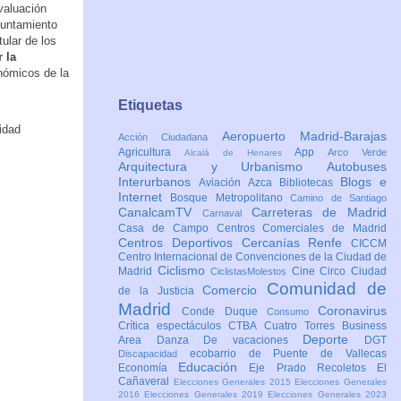
valuación
yuntamiento
ular de los
 la
onómicos de la
Etiquetas
Aeropuerto Madrid-Barajas
Acción Ciudadana
Agricultura
App
Arco Verde
Alcalá de Henares
Arquitectura y Urbanismo
Autobuses
Interurbanos
Blogs e
Aviación
Azca
Bibliotecas
Internet
Bosque Metropolitano
Camino de Santiago
CanalcamTV
Carreteras de Madrid
Carnaval
Casa de Campo
Centros Comerciales de Madrid
Centros Deportivos
Cercanías Renfe
CICCM
Centro Internacional de Convenciones de la Ciudad de
Ciclismo
Madrid
Cine
Circo
Ciudad
CiclistasMolestos
Comunidad de
Comercio
de la Justicia
Madrid
Coronavirus
Conde Duque
Consumo
Crítica espectáculos
CTBA Cuatro Torres Business
Deporte
Area
Danza
De vacaciones
DGT
ecobarrio de Puente de Vallecas
Discapacidad
Educación
Economía
Eje Prado Recoletos
El
Cañaveral
Elecciones Generales 2015
Elecciones Generales
2016
Elecciones Generales 2019
Elecciones Generales 2023