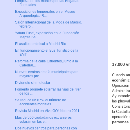
Limpieza de los montes por las Brigadas
Forestales
Exposiciones temporales en el Museo
Arqueológico R...
Salón Internacional de la Moda de Madrid,
febrero ...
'Adam Fuss', exposición en la Fundación
Mapfre Sal...
El asalto dominical a Madrid Río
En funcionamiento el Bus Turístico de la
EMT
Reforma de la calle Cifuentes, junto a la
17.000 v
Catedral...
Nuevos centros de día municipales para
Cuando ar
mayores pre...
económica
Diviértete sin molestar
Operación 
Fomento promete soterrar las vías del tren
Administra
de los ...
Ayuntamien
Se reduce un 67% el número de
las plusva
accidentes mortales ...
Consistor
Revista Madrid en Vivo GO! febrero 2011
la Castell
operación 
Más de 500 ciudadanos extranjeros
votarán en las e...
personas
.
Dos nuevos centros para personas con