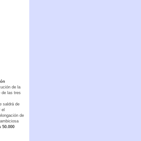
ión
ución de la
 de las tres
e saldrá de
 el
olongación de
a ambiciosa
s 50.000