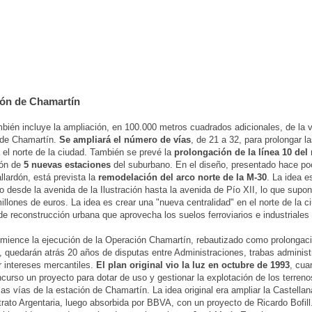
ón de Chamartín
mbién incluye la ampliación, en 100.000 metros cuadrados adicionales, de la v
a de Chamartín.
Se ampliará el número de vías
, de 21 a 32, para prolongar la
el norte de la ciudad. También se prevé la
prolongación de la línea 10 del
ión de
5 nuevas estaciones
del suburbano. En el diseño, presentado hace p
llardón, está prevista la
remodelación del arco norte de la M-30
. La idea e
o desde la avenida de la Ilustración hasta la avenida de Pío XII, lo que supo
illones de euros. La idea es crear una "nueva centralidad" en el norte de la c
de reconstrucción urbana que aprovecha los suelos ferroviarios e industriales
ience la ejecución de la Operación Chamartín, rebautizado como prolongaci
, quedarán atrás 20 años de disputas entre Administraciones, trabas administ
 intereses mercantiles.
El plan original vio la luz en octubre de 1993
, cua
curso un proyecto para dotar de uso y gestionar la explotación de los terren
as vías de la estación de Chamartín. La idea original era ampliar la Castellan
trato Argentaria, luego absorbida por BBVA, con un proyecto de Ricardo Bofill