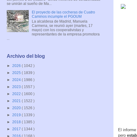
se unirán al sueño de Ma...
El proyecto de las cocheras de Cuatro
Caminos incumple el PGOUM
La alcaldesa de Madrid, Manuela
Carmena, se reunió ayer (martes, 17
mayo) con los cooperativistas y
representantes de la empresa promotora
...
Archivo del blog
►
2026
( 1042 )
►
2025
( 1839 )
►
2024
( 1986 )
►
2023
( 1557 )
►
2022
( 1600 )
►
2021
( 1522 )
►
2020
( 1526 )
►
2019
( 1339 )
►
2018
( 1385 )
►
2017
( 1344 )
El informe
pero
estab
►
2016
( 1168 )