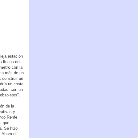
ieja estación
s líneas del
 metro
con la
oco más de un
s construir un
ndría un coste
iudad, con un
 obsoletos".
ón de la
rativas y
ndo Renfe
os que
a. Se hizo
. Ahora el