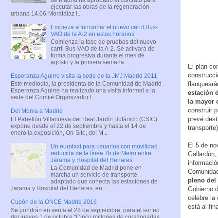
ejecutar las obras de la regeneración
urbana 14.06-Moratalaz I...
Empieza a funcionar el nuevo carril Bus-
VAO de la A-2 en estos horarios
Comienza la fase de pruebas del nuevo
carril Bus-VAO de la A-2. Se activará de
forma progresiva durante el mes de
agosto y la primera semana...
El plan co
construcci
Esperanza Aguirre visita la sede de la JMJ Madrid 2011
Este mediodía, la presidenta de la Comunidad de Madrid
flanqueará
Esperanza Aguirre ha realizado una visita informal a la
estación d
sede del Comité Organizador L...
la mayor 
construir 
Del Moma a Madrid
prevé dest
El Pabellón Villanueva del Real Jardín Botánico (CSIC)
expone desde el 22 de septiembre y hasta el 14 de
transporte)
enero la exposición, On-Site, del M...
El 5 de no
Un eurotaxi para usuarios con movilidad
reducida de la línea 7b de Metro entre
Gallardón
Jarama y Hospital del Henares
informació
La Comunidad de Madrid pone en
Comunidad 
marcha un servicio de transporte
pleno del
adaptado que conecta las estaciones de
Jarama y Hospital del Henares, en...
Gobierno d
celebre la
Cupón de la ONCE Madrid 2016
está al fin
Se pondrán en venta el 28 de septiembre, para el sorteo
del jueves 1 de octubre "Cinco millones de corazonadas