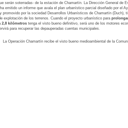
que serán soterradas- de la estación de Chamartín. La Dirección General de E
ha emitido un informe que avala el plan urbanístico parcial diseñado por el A
y promovido por la sociedad Desarrollos Urbanísticos de Chamartín (Duch), tit
e explotación de los terrenos. Cuando el proyecto urbanístico para
prolongar
a 2,8 kilómetros
tenga el visto bueno definitivo, será uno de los motores ec
ervirá para recuperar las depauperadas cuentas municipales.