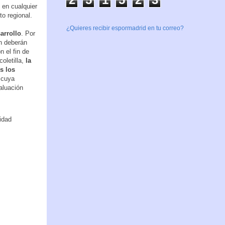
 en cualquier
o regional.
¿Quieres recibir espormadrid en tu correo?
arrollo
. Por
ón deberán
 el fin de
oletilla,
la
s los
 cuya
aluación