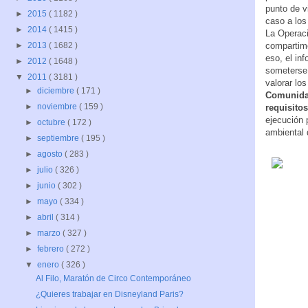
punto de v
►
2015
( 1182 )
caso a los
►
2014
( 1415 )
La Operaci
compartim
►
2013
( 1682 )
eso, el in
►
2012
( 1648 )
someterse 
▼
2011
( 3181 )
valorar lo
►
diciembre
( 171 )
Comunidad
►
noviembre
( 159 )
requisito
ejecución 
►
octubre
( 172 )
ambiental 
►
septiembre
( 195 )
►
agosto
( 283 )
►
julio
( 326 )
►
junio
( 302 )
►
mayo
( 334 )
►
abril
( 314 )
►
marzo
( 327 )
►
febrero
( 272 )
▼
enero
( 326 )
Al Filo, Maratón de Circo Contemporáneo
¿Quieres trabajar en Disneyland Paris?