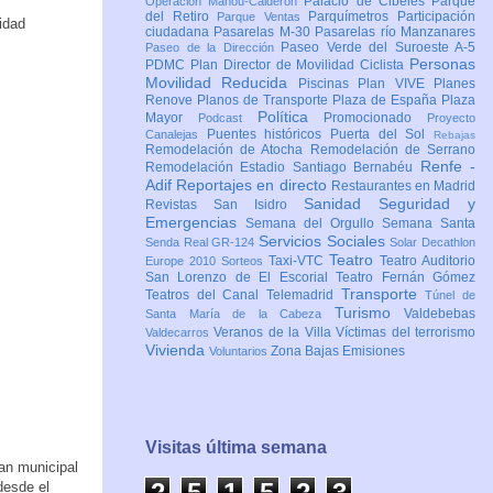
Palacio de Cibeles
Parque
Operación Mahou-Calderón
del Retiro
Parquímetros
Participación
Parque Ventas
ciudadana
Pasarelas M-30
Pasarelas río Manzanares
Paseo Verde del Suroeste A-5
Paseo de la Dirección
Personas
PDMC Plan Director de Movilidad Ciclista
Movilidad Reducida
Piscinas
Plan VIVE
Planes
Renove
Planos de Transporte
Plaza de España
Plaza
Política
Mayor
Promocionado
Podcast
Proyecto
Puentes históricos
Puerta del Sol
Canalejas
Rebajas
Remodelación de Atocha
Remodelación de Serrano
Renfe -
Remodelación Estadio Santiago Bernabéu
Adif
Reportajes en directo
Restaurantes en Madrid
Sanidad
Seguridad y
Revistas
San Isidro
Emergencias
Semana del Orgullo
Semana Santa
Servicios Sociales
Senda Real GR-124
Solar Decathlon
Teatro
Taxi-VTC
Teatro Auditorio
Europe 2010
Sorteos
San Lorenzo de El Escorial
Teatro Fernán Gómez
Transporte
Teatros del Canal
Telemadrid
Túnel de
Turismo
Valdebebas
Santa María de la Cabeza
Veranos de la Villa
Víctimas del terrorismo
Valdecarros
Vivienda
Zona Bajas Emisiones
Voluntarios
Visitas última semana
lan municipal
2
5
1
5
2
3
desde el