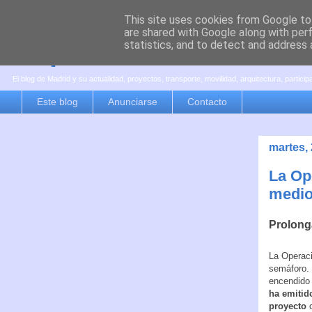
This site uses cookies from Google to 
are shared with Google along with per
es por madrid
statistics, and to detect and address 
El blog de Madrid y su actualidad, proyectos, transporte, movilidad, arquitectura, partici
Este blog
Anunciarse
Contacto
martes,
La Op
medio
Prolong
La Operaci
semáforo. 
encendido 
ha emitid
proyecto
c