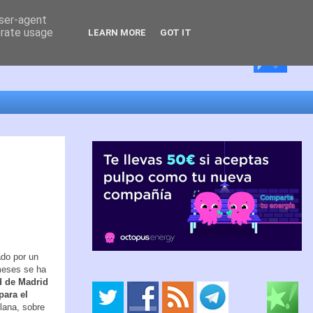
user-agent
erate usage
LEARN MORE
GOT IT
ado por un
meses se ha
 de Madrid
para el
lana, sobre