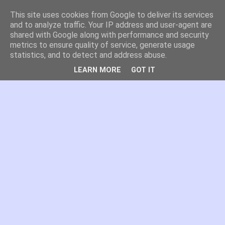
This site uses cookies from Google to deliver its services
es por madrid
and to analyze traffic. Your IP address and user-agent are
shared with Google along with performance and security
metrics to ensure quality of service, generate usage
El blog de Madrid y su actualidad, proyectos, transporte,
statistics, and to detect and address abuse.
movilidad, arquitectura, participación, medio ambiente,
educación, empleo, ...
LEARN MORE
GOT IT