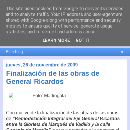
This site uses cookies from Google to deliver its services
es por madrid
and to analyze traffic. Your IP address and user-agent are
shared with Google along with performance and security
metrics to ensure quality of service, generate usage
El blog de Madrid y su actualidad, proyectos, transporte,
statistics, and to detect and address abuse.
movilidad, arquitectura, participación, medio ambiente,
educación, empleo, ...
LEARN MORE
GOT IT
▼
jueves, 26 de noviembre de 2009
Finalización de las obras de
General Ricardos
Con motivo de la finalización de las obras de las obras
de
"Remodelación Integral del Eje General Ricardos
entre la Glorieta de Marqués de Vadillo y la calle