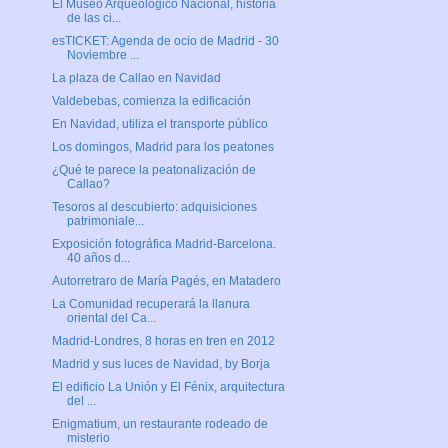
El Museo Arqueológico Nacional, historia
de las ci...
esTICKET: Agenda de ocio de Madrid - 30
Noviembre ...
La plaza de Callao en Navidad
Valdebebas, comienza la edificación
En Navidad, utiliza el transporte público
Los domingos, Madrid para los peatones
¿Qué te parece la peatonalización de
Callao?
Tesoros al descubierto: adquisiciones
patrimoniale...
Exposición fotográfica Madrid-Barcelona.
40 años d...
Autorretraro de María Pagés, en Matadero
La Comunidad recuperará la llanura
oriental del Ca...
Madrid-Londres, 8 horas en tren en 2012
Madrid y sus luces de Navidad, by Borja
El edificio La Unión y El Fénix, arquitectura
del ...
Enigmatium, un restaurante rodeado de
misterio