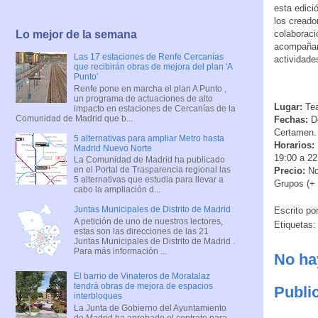
esta edici
los creado
colaboraci
Lo mejor de la semana
acompañami
Las 17 estaciones de Renfe Cercanías
actividade
que recibirán obras de mejora del plan 'A
Punto'
Renfe pone en marcha el plan A Punto ,
un programa de actuaciones de alto
Lugar:
Tea
impacto en estaciones de Cercanías de la
Comunidad de Madrid que b...
Fechas:
De
Certamen. 
5 alternativas para ampliar Metro hasta
Horarios:
Madrid Nuevo Norte
19:00 a 22
La Comunidad de Madrid ha publicado
en el Portal de Trasparencia regional las
Precio:
Nor
5 alternativas que estudia para llevar a
Grupos (+ 
cabo la ampliación d...
Juntas Municipales de Distrito de Madrid
Escrito po
A petición de uno de nuestros lectores,
Etiquetas
estas son las direcciones de las 21
Juntas Municipales de Distrito de Madrid .
Para más información ...
No ha
El barrio de Vinateros de Moratalaz
tendrá obras de mejora de espacios
Publi
interbloques
La Junta de Gobierno del Ayuntamiento
de Madrid ha aprobado el contrato para