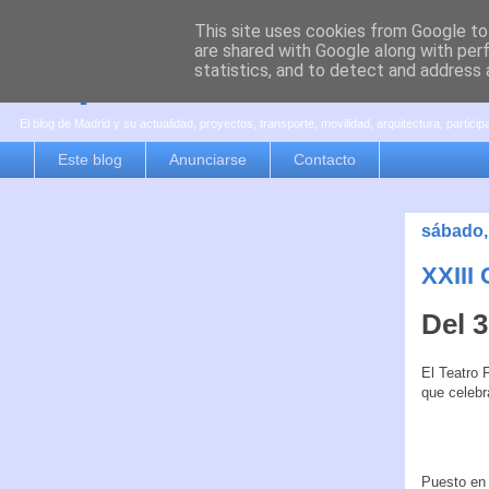
This site uses cookies from Google to 
are shared with Google along with per
es por madrid
statistics, and to detect and address 
El blog de Madrid y su actualidad, proyectos, transporte, movilidad, arquitectura, partici
Este blog
Anunciarse
Contacto
sábado,
XXIII
Del 3
El Teatro 
que celebr
Puesto en 