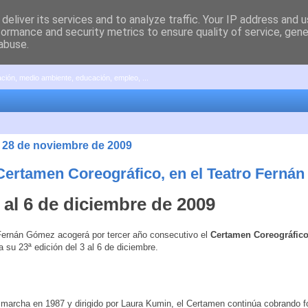
deliver its services and to analyze traffic. Your IP address and 
formance and security metrics to ensure quality of service, gen
abuse.
pación, medio ambiente, educación, empleo, ...
 28 de noviembre de 2009
 Certamen Coreográfico, en el Teatro Ferná
 al 6 de diciembre de 2009
Fernán Gómez acogerá por tercer año consecutivo el
Certamen Coreográfico
a su 23ª edición del 3 al 6 de diciembre.
marcha en 1987 y dirigido por Laura Kumin, el Certamen continúa cobrando f