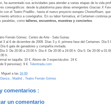
ón, ha aumentado sus actividades para atender a varias etapas de la vida pro
res coreográficos: desde la plataforma para obras emergentes
Gracias X Fav
ón con el Teatro Pradillo-, hasta el nuevo proyecto europeo
ChoreoRoam
, que
ento artístico a coreógrafos. En su labor formativa, el Certamen continúa 
s paralelas, como
talleres, encuentros, muestras y conciertos
.
tro Fernán Gómez. Centro de Arte - Sala Guirau
l 3 al 6 de diciembre de 2009. Días 3 y 4, primera fase del Certamen. Día 5 F
Día 6 gala de ganadores y compañía invitada.
Día 3: De 20:00 a 23:00 h. Día 4: De 20:00 a 24:00 h. Día 5: De 20:00 a 01:0
:00 h.
mal en taquilla: 10 €. Abono de 3 espectáculos: 24 €.
de 9 personas): 9 €.
Telentrada.com
r
Miguel
a las
16:00
:
Danza
,
Madrid
,
Teatro Fernán Gómez
y comentarios :
car un comentario