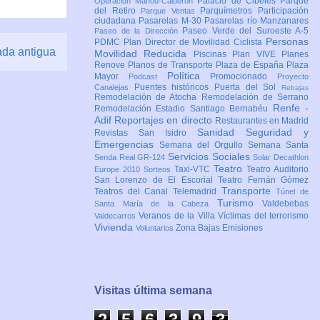
Palacio de Cibeles
Parque
Operación Mahou-Calderón
del Retiro
Parquímetros
Participación
Parque Ventas
ciudadana
Pasarelas M-30
Pasarelas río Manzanares
Paseo Verde del Suroeste A-5
Paseo de la Dirección
Personas
PDMC Plan Director de Movilidad Ciclista
ada antigua
Movilidad Reducida
Piscinas
Plan VIVE
Planes
Renove
Planos de Transporte
Plaza de España
Plaza
Política
Mayor
Promocionado
Podcast
Proyecto
Puentes históricos
Puerta del Sol
Canalejas
Rebajas
Remodelación de Atocha
Remodelación de Serrano
Renfe -
Remodelación Estadio Santiago Bernabéu
Adif
Reportajes en directo
Restaurantes en Madrid
Sanidad
Seguridad y
Revistas
San Isidro
Emergencias
Semana del Orgullo
Semana Santa
Servicios Sociales
Senda Real GR-124
Solar Decathlon
Teatro
Taxi-VTC
Teatro Auditorio
Europe 2010
Sorteos
San Lorenzo de El Escorial
Teatro Fernán Gómez
Transporte
Teatros del Canal
Telemadrid
Túnel de
Turismo
Valdebebas
Santa María de la Cabeza
Veranos de la Villa
Víctimas del terrorismo
Valdecarros
Vivienda
Zona Bajas Emisiones
Voluntarios
Visitas última semana
2
5
6
3
9
3