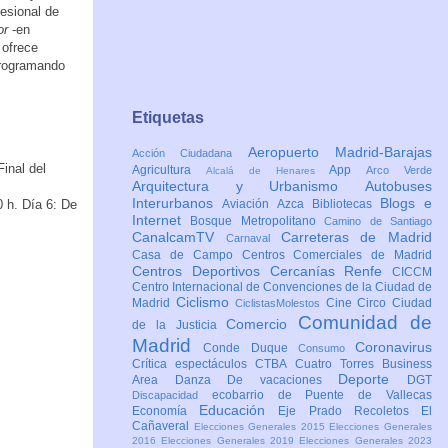
fesional de
or
-en
 ofrece
programando
Etiquetas
Aeropuerto Madrid-Barajas
Acción Ciudadana
inal del
Agricultura
App
Arco Verde
Alcalá de Henares
Arquitectura y Urbanismo
Autobuses
Interurbanos
Blogs e
0 h. Día 6: De
Aviación
Azca
Bibliotecas
Internet
Bosque Metropolitano
Camino de Santiago
CanalcamTV
Carreteras de Madrid
Carnaval
Casa de Campo
Centros Comerciales de Madrid
Centros Deportivos
Cercanías Renfe
CICCM
Centro Internacional de Convenciones de la Ciudad de
Ciclismo
Madrid
Cine
Circo
Ciudad
CiclistasMolestos
Comunidad de
Comercio
de la Justicia
Madrid
Coronavirus
Conde Duque
Consumo
Crítica espectáculos
CTBA Cuatro Torres Business
Deporte
Area
Danza
De vacaciones
DGT
ecobarrio de Puente de Vallecas
Discapacidad
Educación
Economía
Eje Prado Recoletos
El
Cañaveral
Elecciones Generales 2015
Elecciones Generales
2016
Elecciones Generales 2019
Elecciones Generales 2023