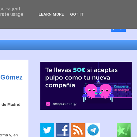
user-agent
erate usage
LEARN MORE
GOT IT
n Gómez
 de Madrid
orma y, en