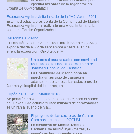
ejecutar las obras de la regeneración
urbana 14.06-Moratalaz I...
Esperanza Aguirre visita la sede de la JMJ Madrid 2011
Este mediodía, la presidenta de la Comunidad de Madrid
Esperanza Aguirre ha realizado una visita informal a la
sede del Comité Organizador L...
Del Moma a Madrid
El Pabellón Villanueva del Real Jardín Botánico (CSIC)
expone desde el 22 de septiembre y hasta el 14 de
enero la exposición, On-Site, del M...
Un eurotaxi para usuarios con movilidad
reducida de la línea 7b de Metro entre
Jarama y Hospital del Henares
La Comunidad de Madrid pone en
marcha un servicio de transporte
adaptado que conecta las estaciones de
Jarama y Hospital del Henares, en...
Cupón de la ONCE Madrid 2016
Se pondrán en venta el 28 de septiembre, para el sorteo
del jueves 1 de octubre "Cinco millones de corazonadas
se unirán al sueño de Ma...
El proyecto de las cocheras de Cuatro
Caminos incumple el PGOUM
La alcaldesa de Madrid, Manuela
Carmena, se reunió ayer (martes, 17
mayo) con los cooperativistas y