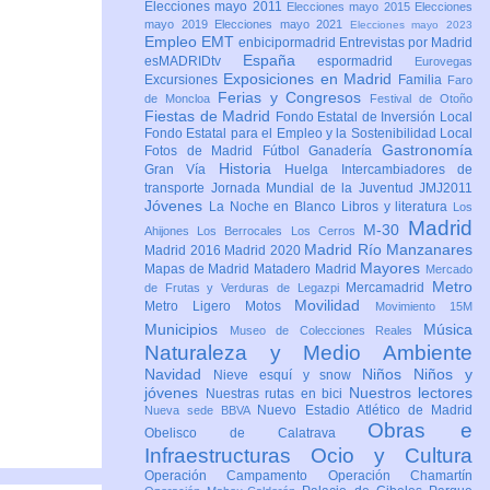
Elecciones mayo 2011
Elecciones mayo 2015
Elecciones
mayo 2019
Elecciones mayo 2021
Elecciones mayo 2023
Empleo
EMT
enbicipormadrid
Entrevistas por Madrid
España
esMADRIDtv
espormadrid
Eurovegas
Exposiciones en Madrid
Excursiones
Familia
Faro
Ferias y Congresos
de Moncloa
Festival de Otoño
Fiestas de Madrid
Fondo Estatal de Inversión Local
Fondo Estatal para el Empleo y la Sostenibilidad Local
Gastronomía
Fotos de Madrid
Fútbol
Ganadería
Historia
Gran Vía
Huelga
Intercambiadores de
transporte
Jornada Mundial de la Juventud JMJ2011
Jóvenes
La Noche en Blanco
Libros y literatura
Los
Madrid
M-30
Ahijones
Los Berrocales
Los Cerros
Madrid Río Manzanares
Madrid 2016
Madrid 2020
Mayores
Mapas de Madrid
Matadero Madrid
Mercado
Metro
Mercamadrid
de Frutas y Verduras de Legazpi
Movilidad
Metro Ligero
Motos
Movimiento 15M
Municipios
Música
Museo de Colecciones Reales
Naturaleza y Medio Ambiente
Navidad
Niños
Niños y
Nieve esquí y snow
jóvenes
Nuestros lectores
Nuestras rutas en bici
Nuevo Estadio Atlético de Madrid
Nueva sede BBVA
Obras e
Obelisco de Calatrava
Infraestructuras
Ocio y Cultura
Operación Campamento
Operación Chamartín