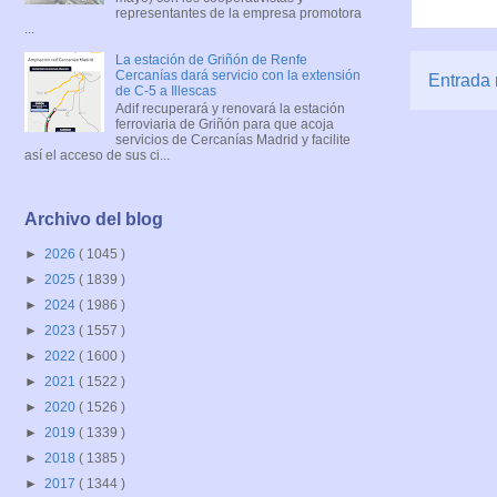
representantes de la empresa promotora
...
La estación de Griñón de Renfe
Cercanías dará servicio con la extensión
Entrada 
de C-5 a Illescas
Adif recuperará y renovará la estación
ferroviaria de Griñón para que acoja
servicios de Cercanías Madrid y facilite
así el acceso de sus ci...
Archivo del blog
►
2026
( 1045 )
►
2025
( 1839 )
►
2024
( 1986 )
►
2023
( 1557 )
►
2022
( 1600 )
►
2021
( 1522 )
►
2020
( 1526 )
►
2019
( 1339 )
►
2018
( 1385 )
►
2017
( 1344 )