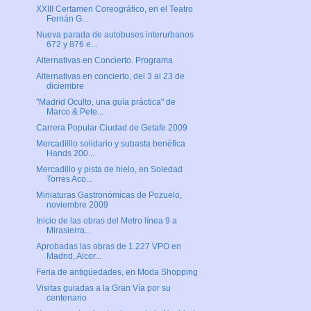
XXIII Certamen Coreográfico, en el Teatro
Fernán G...
Nueva parada de autobuses interurbanos
672 y 876 e...
Alternativas en Concierto. Programa
Alternativas en concierto, del 3 al 23 de
diciembre
"Madrid Oculto, una guía práctica" de
Marco & Pete...
Carrera Popular Ciudad de Getafe 2009
Mercadilllo solidario y subasta benéfica
Hands 200...
Mercadillo y pista de hielo, en Soledad
Torres Aco...
Miniaturas Gastronómicas de Pozuelo,
noviembre 2009
Inicio de las obras del Metro línea 9 a
Mirasierra...
Aprobadas las obras de 1.227 VPO en
Madrid, Alcor...
Feria de antigüedades, en Moda Shopping
Visitas guiadas a la Gran Vía por su
centenario