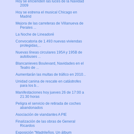
Hoy se encienden las luces de la Navidad
2009
Hoy se estrena el musical Chicago en
Madrid
Mejora de las carreteras de Villanueva de
Perales ...
La Noche de Lineadoré
Convocatoria de 1.493 nuevas viviendas
protegidas,...
Nuevas líneas circulares 195A y 195B de
autobuses ...
Blancanieves Boulevard, Navidades en el
Teatro de ...
Aumentarán las multas de tráfico en 2010...
Unidad canina de rescate en catástrofes
para los b...
Manifestaciones hoy jueves 26 de 17:00 a
21:30 horas
Peligra el servicio de retirada de coches
abandonados
Asociación de viandantes A PIE
Finalización de las obras de General
Ricardos
Exposición "Madrileños. Un álbum