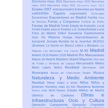
Elecciones mayo 2011
Elecciones mayo 2015
Elecciones
mayo 2019
Elecciones mayo 2021
Elecciones mayo 2023
Empleo
EMT
enbicipormadrid
Entrevistas por Madrid
España
esMADRIDtv
espormadrid
Eurovegas
Exposiciones en Madrid
Excursiones
Familia
Faro
Ferias y Congresos
de Moncloa
Festival de Otoño
Fiestas de Madrid
Fondo Estatal de Inversión Local
Fondo Estatal para el Empleo y la Sostenibilidad Local
Gastronomía
Fotos de Madrid
Fútbol
Ganadería
Historia
Gran Vía
Huelga
Intercambiadores de
transporte
Jornada Mundial de la Juventud JMJ2011
Jóvenes
La Noche en Blanco
Libros y literatura
Los
Madrid
M-30
Ahijones
Los Berrocales
Los Cerros
Madrid Río Manzanares
Madrid 2016
Madrid 2020
Mayores
Mapas de Madrid
Matadero Madrid
Mercado
Metro
Mercamadrid
de Frutas y Verduras de Legazpi
Movilidad
Metro Ligero
Motos
Movimiento 15M
Municipios
Música
Museo de Colecciones Reales
Naturaleza y Medio Ambiente
Navidad
Niños
Niños y
Nieve esquí y snow
jóvenes
Nuestros lectores
Nuestras rutas en bici
Nuevo Estadio Atlético de Madrid
Nueva sede BBVA
Obras e
Obelisco de Calatrava
Infraestructuras
Ocio y Cultura
Operación Campamento
Operación Chamartín