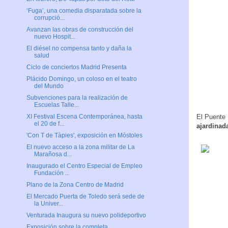
‘Fuga’, una comedia disparatada sobre la
corrupció...
Avanzan las obras de construcción del
nuevo Hospit...
El diésel no compensa tanto y daña la
salud
Ciclo de conciertos Madrid Presenta
Plácido Domingo, un coloso en el teatro
del Mundo
Subvenciones para la realización de
Escuelas Talle...
El Puente
XI Festival Escena Contemporánea, hasta
el 20 de f...
ajardinad
'Con T de Tàpies', exposición en Móstoles
El nuevo acceso a la zona militar de La
Marañosa d...
Inaugurado el Centro Especial de Empleo
Fundación ...
Plano de la Zona Centro de Madrid
El Mercado Puerta de Toledo será sede de
la Univer...
Venturada Inaugura su nuevo polideportivo
Exposición sobre la completa