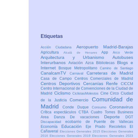
Etiquetas
Aeropuerto Madrid-Barajas
Acción Ciudadana
Agricultura
App
Arco Verde
Alcalá de Henares
Arquitectura y Urbanismo
Autobuses
Interurbanos
Blogs e
Aviación
Azca
Bibliotecas
Internet
Bosque Metropolitano
Camino de Santiago
CanalcamTV
Carreteras de Madrid
Carnaval
Casa de Campo
Centros Comerciales de Madrid
Centros Deportivos
Cercanías Renfe
CICCM
Centro Internacional de Convenciones de la Ciudad de
Ciclismo
Madrid
Cine
Circo
Ciudad
CiclistasMolestos
Comunidad de
Comercio
de la Justicia
Madrid
Coronavirus
Conde Duque
Consumo
Crítica espectáculos
CTBA Cuatro Torres Business
Deporte
Area
Danza
De vacaciones
DGT
ecobarrio de Puente de Vallecas
Discapacidad
Educación
Economía
Eje Prado Recoletos
El
Cañaveral
Elecciones Generales 2015
Elecciones Generales
2016
Elecciones Generales 2019
Elecciones Generales 2023