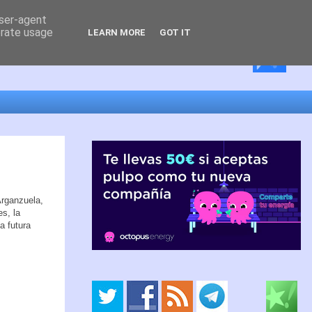
user-agent
erate usage
LEARN MORE
GOT IT
Arganzuela,
s, la
a futura