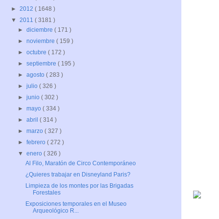
►
2012
( 1648 )
▼
2011
( 3181 )
►
diciembre
( 171 )
►
noviembre
( 159 )
►
octubre
( 172 )
►
septiembre
( 195 )
►
agosto
( 283 )
►
julio
( 326 )
►
junio
( 302 )
►
mayo
( 334 )
►
abril
( 314 )
►
marzo
( 327 )
►
febrero
( 272 )
▼
enero
( 326 )
Al Filo, Maratón de Circo Contemporáneo
¿Quieres trabajar en Disneyland Paris?
Limpieza de los montes por las Brigadas
Forestales
Exposiciones temporales en el Museo
Arqueológico R...