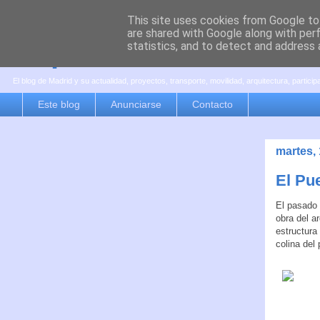
This site uses cookies from Google to 
are shared with Google along with per
es por madrid
statistics, and to detect and address 
El blog de Madrid y su actualidad, proyectos, transporte, movilidad, arquitectura, partici
Este blog
Anunciarse
Contacto
martes,
El Pu
El pasado
obra del a
estructura
colina del