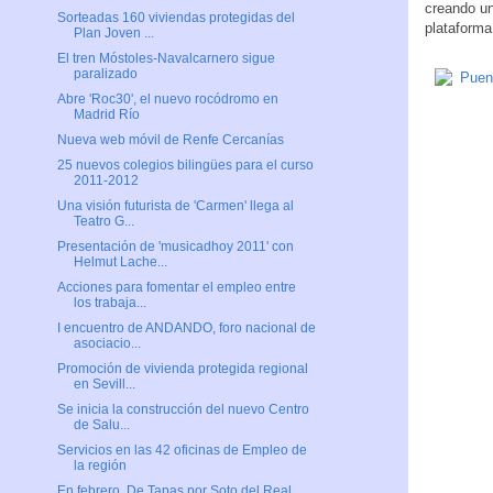
creando un
Sorteadas 160 viviendas protegidas del
plataforma
Plan Joven ...
El tren Móstoles-Navalcarnero sigue
paralizado
Abre 'Roc30', el nuevo rocódromo en
Madrid Río
Nueva web móvil de Renfe Cercanías
25 nuevos colegios bilingües para el curso
2011-2012
Una visión futurista de 'Carmen' llega al
Teatro G...
Presentación de 'musicadhoy 2011' con
Helmut Lache...
Acciones para fomentar el empleo entre
los trabaja...
I encuentro de ANDANDO, foro nacional de
asociacio...
Promoción de vivienda protegida regional
en Sevill...
Se inicia la construcción del nuevo Centro
de Salu...
Servicios en las 42 oficinas de Empleo de
la región
En febrero, De Tapas por Soto del Real