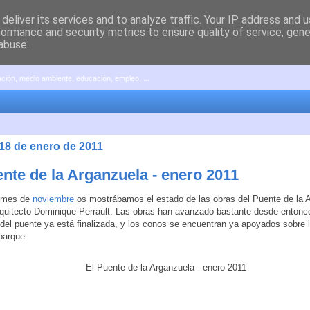
deliver its services and to analyze traffic. Your IP address and 
formance and security metrics to ensure quality of service, gen
abuse.
pación, medio ambiente, educación, empleo, ...
 18 de enero de 2011
ente de la Arganzuela - enero 2011
 mes de
noviembre
os mostrábamos el estado de las obras del Puente de la 
rquitecto Dominique Perrault. Las obras han avanzado bastante desde entonce
 del puente ya está finalizada, y los conos se encuentran ya apoyados sobre l
 parque.