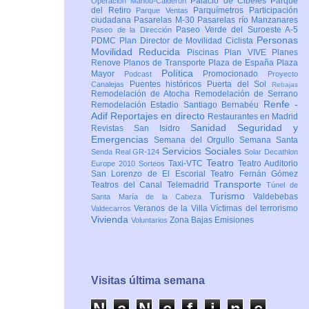
Palacio de Cibeles
Parque
Operación Mahou-Calderón
del Retiro
Parquímetros
Participación
Parque Ventas
ciudadana
Pasarelas M-30
Pasarelas río Manzanares
Paseo Verde del Suroeste A-5
Paseo de la Dirección
Personas
PDMC Plan Director de Movilidad Ciclista
Movilidad Reducida
Piscinas
Plan VIVE
Planes
Renove
Planos de Transporte
Plaza de España
Plaza
Política
Mayor
Promocionado
Podcast
Proyecto
Puentes históricos
Puerta del Sol
Canalejas
Rebajas
Remodelación de Atocha
Remodelación de Serrano
Renfe -
Remodelación Estadio Santiago Bernabéu
Adif
Reportajes en directo
Restaurantes en Madrid
Sanidad
Seguridad y
Revistas
San Isidro
Emergencias
Semana del Orgullo
Semana Santa
Servicios Sociales
Senda Real GR-124
Solar Decathlon
Teatro
Taxi-VTC
Teatro Auditorio
Europe 2010
Sorteos
San Lorenzo de El Escorial
Teatro Fernán Gómez
Transporte
Teatros del Canal
Telemadrid
Túnel de
Turismo
Valdebebas
Santa María de la Cabeza
Veranos de la Villa
Víctimas del terrorismo
Valdecarros
Vivienda
Zona Bajas Emisiones
Voluntarios
Visitas última semana
N
a
N
e
f
i
n
e