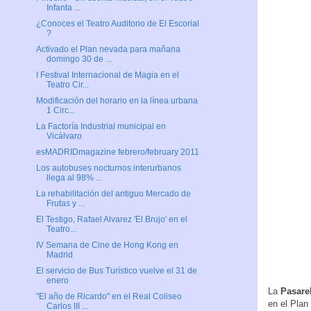
Infanta ...
¿Conoces el Teatro Auditorio de El Escorial
?
Activado el Plan nevada para mañana
domingo 30 de ...
I Festival Internacional de Magia en el
Teatro Cir...
Modificación del horario en la línea urbana
1 Circ...
La Factoría Industrial municipal en
Vicálvaro
esMADRIDmagazine febrero/february 2011
Los autobuses nocturnos interurbanos
llega al 98% ...
La rehabilitación del antiguo Mercado de
Frutas y ...
El Testigo, Rafael Alvarez 'El Brujo' en el
Teatro...
IV Semana de Cine de Hong Kong en
Madrid
El servicio de Bus Turístico vuelve el 31 de
enero
La
Pasare
"El año de Ricardo" en el Real Coliseo
en el Plan
Carlos III ...