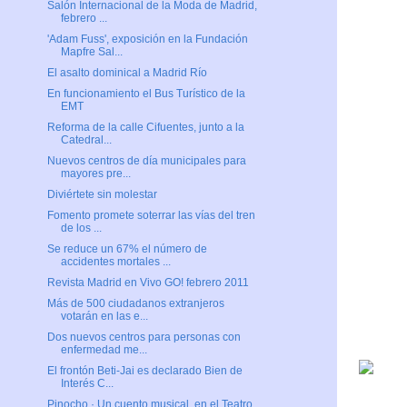
Salón Internacional de la Moda de Madrid,
febrero ...
'Adam Fuss', exposición en la Fundación
Mapfre Sal...
El asalto dominical a Madrid Río
En funcionamiento el Bus Turístico de la
EMT
Reforma de la calle Cifuentes, junto a la
Catedral...
Nuevos centros de día municipales para
mayores pre...
Diviértete sin molestar
Fomento promete soterrar las vías del tren
de los ...
Se reduce un 67% el número de
accidentes mortales ...
Revista Madrid en Vivo GO! febrero 2011
Más de 500 ciudadanos extranjeros
votarán en las e...
Dos nuevos centros para personas con
enfermedad me...
El frontón Beti-Jai es declarado Bien de
Interés C...
Pinocho · Un cuento musical, en el Teatro