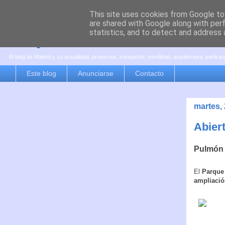
This site uses cookies from Google to 
are shared with Google along with per
es por madrid
statistics, and to detect and address 
El blog de Madrid y su actualidad, proyectos, transporte, movilidad, arquitectura, partici
Este blog
Anunciarse
Contacto
martes, 
Abier
Pulmón 
El
Parque
ampliació