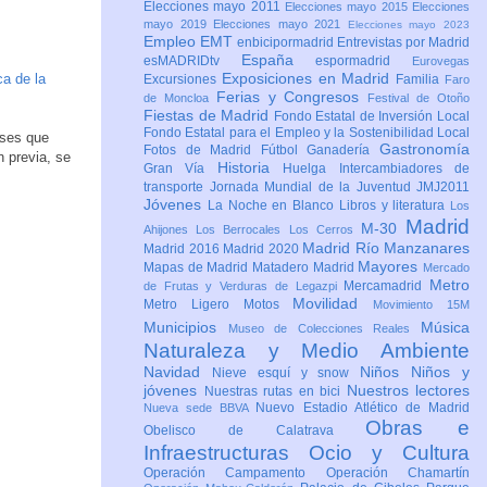
Elecciones mayo 2011
Elecciones mayo 2015
Elecciones
mayo 2019
Elecciones mayo 2021
Elecciones mayo 2023
Empleo
EMT
enbicipormadrid
Entrevistas por Madrid
España
esMADRIDtv
espormadrid
Eurovegas
Exposiciones en Madrid
ca de la
Excursiones
Familia
Faro
Ferias y Congresos
de Moncloa
Festival de Otoño
Fiestas de Madrid
Fondo Estatal de Inversión Local
Fondo Estatal para el Empleo y la Sostenibilidad Local
eses que
Gastronomía
Fotos de Madrid
Fútbol
Ganadería
 previa, se
Historia
Gran Vía
Huelga
Intercambiadores de
transporte
Jornada Mundial de la Juventud JMJ2011
Jóvenes
La Noche en Blanco
Libros y literatura
Los
Madrid
M-30
Ahijones
Los Berrocales
Los Cerros
Madrid Río Manzanares
Madrid 2016
Madrid 2020
Mayores
Mapas de Madrid
Matadero Madrid
Mercado
Metro
Mercamadrid
de Frutas y Verduras de Legazpi
Movilidad
Metro Ligero
Motos
Movimiento 15M
Municipios
Música
Museo de Colecciones Reales
Naturaleza y Medio Ambiente
Navidad
Niños
Niños y
Nieve esquí y snow
jóvenes
Nuestros lectores
Nuestras rutas en bici
Nuevo Estadio Atlético de Madrid
Nueva sede BBVA
Obras e
Obelisco de Calatrava
Infraestructuras
Ocio y Cultura
Operación Campamento
Operación Chamartín