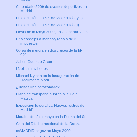
Calendario 2009 de eventos deportivos en
Madrid
En ejecución el 75% de Madrid Río (y II)
En ejecución el 75% de Madrid Río (I)
Fiesta de la Maya 2009, en Colmenar Viejo
Una consejería menos y rebaja de 3
impuestos
Obras de mejora en dos cruces de la M-
601
J'ai un Coup de Cœur
I feel it in my bones
Michael Nyman en la inauguración de
Documenta Madr...
¿Tienes una corazonada?
Plano de transporte público a la Caja
Mágica
Exposición fotográfica 'Nuevos rostros de
Madrid'
Murales del 2 de mayo en la Puerta del Sol
Gala del Día Internacional de la Danza
esMADRIDmagazine Mayo 2009