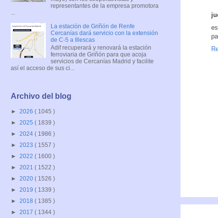
representantes de la empresa promotora
...
ju
La estación de Griñón de Renfe
es
Cercanías dará servicio con la extensión
pa
de C-5 a Illescas
Adif recuperará y renovará la estación
Re
ferroviaria de Griñón para que acoja
servicios de Cercanías Madrid y facilite
así el acceso de sus ci...
Archivo del blog
►
2026
( 1045 )
►
2025
( 1839 )
►
2024
( 1986 )
►
2023
( 1557 )
►
2022
( 1600 )
►
2021
( 1522 )
►
2020
( 1526 )
►
2019
( 1339 )
►
2018
( 1385 )
►
2017
( 1344 )