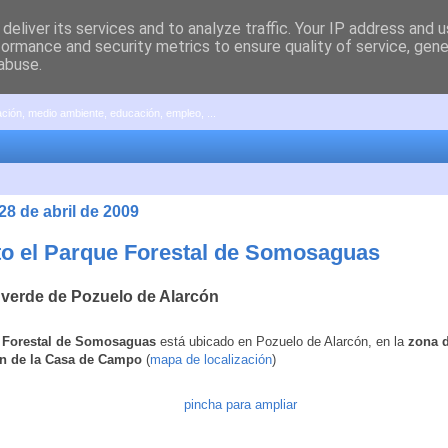
deliver its services and to analyze traffic. Your IP address and 
formance and security metrics to ensure quality of service, gen
abuse.
pación, medio ambiente, educación, empleo, ...
28 de abril de 2009
to el Parque Forestal de Somosaguas
verde de Pozuelo de Alarcón
 Forestal de Somosaguas
está ubicado en Pozuelo de Alarcón, en la
zona 
n de la Casa de Campo
(
mapa de localización
)