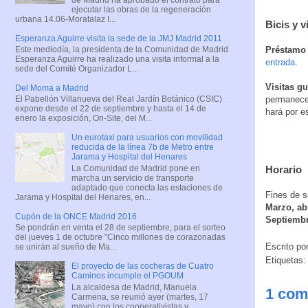
ejecutar las obras de la regeneración
urbana 14.06-Moratalaz I...
Bicis y v
Esperanza Aguirre visita la sede de la JMJ Madrid 2011
Este mediodía, la presidenta de la Comunidad de Madrid
Préstamo g
Esperanza Aguirre ha realizado una visita informal a la
entrada
.
sede del Comité Organizador L...
Visitas gu
Del Moma a Madrid
El Pabellón Villanueva del Real Jardín Botánico (CSIC)
permanece 
expone desde el 22 de septiembre y hasta el 14 de
hará por es
enero la exposición, On-Site, del M...
Un eurotaxi para usuarios con movilidad
reducida de la línea 7b de Metro entre
Jarama y Hospital del Henares
La Comunidad de Madrid pone en
Horario
marcha un servicio de transporte
adaptado que conecta las estaciones de
Fines de 
Jarama y Hospital del Henares, en...
Marzo, ab
Cupón de la ONCE Madrid 2016
Septiembr
Se pondrán en venta el 28 de septiembre, para el sorteo
del jueves 1 de octubre "Cinco millones de corazonadas
Escrito po
se unirán al sueño de Ma...
Etiquetas
El proyecto de las cocheras de Cuatro
Caminos incumple el PGOUM
La alcaldesa de Madrid, Manuela
1 com
Carmena, se reunió ayer (martes, 17
mayo) con los cooperativistas y