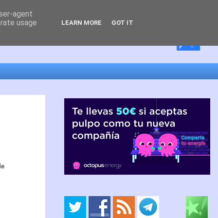
user-agent
erate usage
LEARN MORE
GOT IT
de