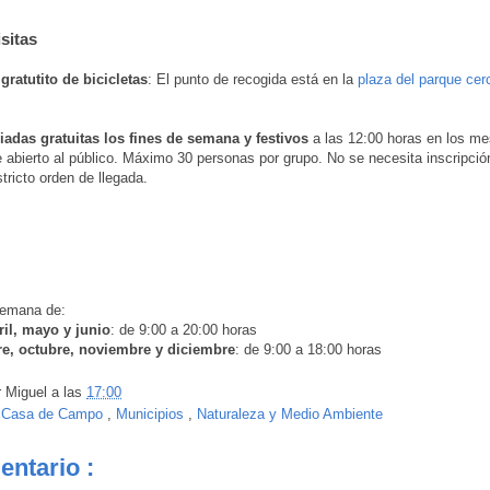
isitas
ratutito de bicicletas
: El punto de recogida está en la
plaza del parque cer
iadas gratuitas los fines de semana y festivos
a las 12:00 horas en los m
abierto al público. Máximo 30 personas por grupo. No se necesita inscripción
tricto orden de llegada.
semana de:
ril, mayo y junio
: de 9:00 a 20:00 horas
e, octubre, noviembre y diciembre
: de 9:00 a 18:00 horas
r
Miguel
a las
17:00
:
Casa de Campo
,
Municipios
,
Naturaleza y Medio Ambiente
entario :