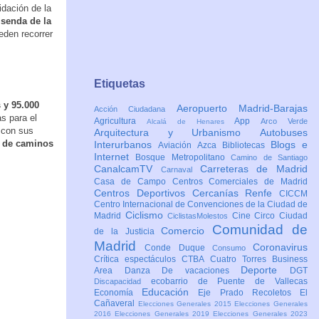
idación de la
a
senda de la
eden recorrer
Etiquetas
 y 95.000
Aeropuerto Madrid-Barajas
Acción Ciudadana
s para el
Agricultura
App
Arco Verde
Alcalá de Henares
, con sus
Arquitectura y Urbanismo
Autobuses
 de caminos
Interurbanos
Blogs e
Aviación
Azca
Bibliotecas
Internet
Bosque Metropolitano
Camino de Santiago
CanalcamTV
Carreteras de Madrid
Carnaval
Casa de Campo
Centros Comerciales de Madrid
Centros Deportivos
Cercanías Renfe
CICCM
Centro Internacional de Convenciones de la Ciudad de
Ciclismo
Madrid
Cine
Circo
Ciudad
CiclistasMolestos
Comunidad de
Comercio
de la Justicia
Madrid
Coronavirus
Conde Duque
Consumo
Crítica espectáculos
CTBA Cuatro Torres Business
Deporte
Area
Danza
De vacaciones
DGT
ecobarrio de Puente de Vallecas
Discapacidad
Educación
Economía
Eje Prado Recoletos
El
Cañaveral
Elecciones Generales 2015
Elecciones Generales
2016
Elecciones Generales 2019
Elecciones Generales 2023