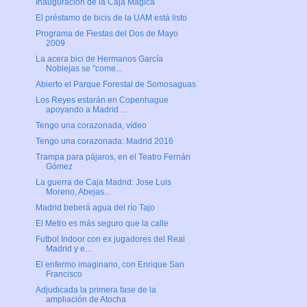
Inauguración de la Caja Mágica
El préstamo de bicis de la UAM está listo
Programa de Fiestas del Dos de Mayo
2009
La acera bici de Hermanos García
Noblejas se "come...
Abierto el Parque Forestal de Somosaguas
Los Reyes estarán en Copenhague
apoyando a Madrid ...
Tengo una corazonada, vídeo
Tengo una corazonada: Madrid 2016
Trampa para pájaros, en el Teatro Fernán
Gómez
La guerra de Caja Madrid: Jose Luis
Moreno, Abejas...
Madrid beberá agua del río Tajo
El Metro es más seguro que la calle
Futbol Indoor con ex jugadores del Real
Madrid y e...
El enfermo imaginario, con Enrique San
Francisco
Adjudicada la primera fase de la
ampliación de Atocha