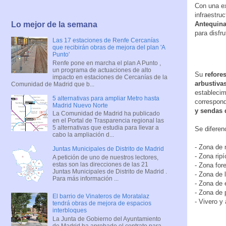
Con una ex
infraestru
Lo mejor de la semana
Antequina
para disfru
Las 17 estaciones de Renfe Cercanías
que recibirán obras de mejora del plan 'A
Punto'
Renfe pone en marcha el plan A Punto ,
un programa de actuaciones de alto
Su
refore
impacto en estaciones de Cercanías de la
arbustiva
Comunidad de Madrid que b...
estableci
5 alternativas para ampliar Metro hasta
correspond
Madrid Nuevo Norte
y sendas 
La Comunidad de Madrid ha publicado
en el Portal de Trasparencia regional las
5 alternativas que estudia para llevar a
Se diferen
cabo la ampliación d...
- Zona de 
Juntas Municipales de Distrito de Madrid
- Zona ripí
A petición de uno de nuestros lectores,
estas son las direcciones de las 21
- Zona fore
Juntas Municipales de Distrito de Madrid .
- Zona de 
Para más información ...
- Zona de 
- Zona de 
El barrio de Vinateros de Moratalaz
- Vivero y
tendrá obras de mejora de espacios
interbloques
La Junta de Gobierno del Ayuntamiento
de Madrid ha aprobado el contrato para