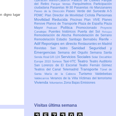
Palacio de Cibeles
Parque
Operación Mahou-Calderón
del Retiro
Parquímetros
Participación
Parque Ventas
ciudadana
Pasarelas M-30
Pasarelas río Manzanares
Paseo Verde del Suroeste A-5
Paseo de la Dirección
n digno lugar
Personas
PDMC Plan Director de Movilidad Ciclista
Movilidad Reducida
Piscinas
Plan VIVE
Planes
Renove
Planos de Transporte
Plaza de España
Plaza
Política
Mayor
Promocionado
Podcast
Proyecto
Puentes históricos
Puerta del Sol
Canalejas
Rebajas
Remodelación de Atocha
Remodelación de Serrano
Renfe -
Remodelación Estadio Santiago Bernabéu
Adif
Reportajes en directo
Restaurantes en Madrid
Sanidad
Seguridad y
Revistas
San Isidro
Emergencias
Semana del Orgullo
Semana Santa
Servicios Sociales
Senda Real GR-124
Solar Decathlon
Teatro
Taxi-VTC
Teatro Auditorio
Europe 2010
Sorteos
San Lorenzo de El Escorial
Teatro Fernán Gómez
Transporte
Teatros del Canal
Telemadrid
Túnel de
Turismo
Valdebebas
Santa María de la Cabeza
Veranos de la Villa
Víctimas del terrorismo
Valdecarros
Vivienda
Zona Bajas Emisiones
Voluntarios
Visitas última semana
2
5
7
2
0
1