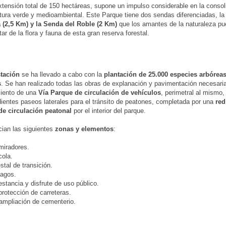
tensión total de 150 hectáreas, supone un impulso considerable en la consol
ctura verde y medioambiental. Este Parque tiene dos sendas diferenciadas, l
 (2,5 Km) y la Senda del Roble (2 Km)
que los amantes de la naturaleza pu
tar de la flora y fauna de esta gran reserva forestal.
stación
se ha llevado a cabo con la
plantación de 25.000 especies arbóreas
s
. Se han realizado todas las obras de explanación y pavimentación necesaria
miento de una
Vía Parque de circulación de vehículos
, perimetral al mismo
ientes paseos laterales para el tránsito de peatones, completada por una
red
de circulación peatonal
por el interior del parque.
cian las siguientes
zonas y elementos
:
miradores.
cola.
stal de transición.
lagos.
estancia y disfrute de uso público.
protección de carreteras.
 ampliación de cementerio.