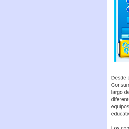
Desde e
Consumó
largo d
diferen
equipos
educati
Los con