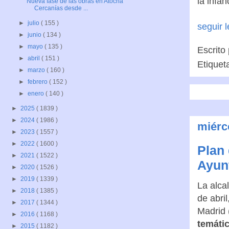
la infan
Nueva fase de las obras en Atocha
Cercanías desde ...
►
julio
( 155 )
seguir 
►
junio
( 134 )
►
mayo
( 135 )
Escrito
►
abril
( 151 )
Etiquet
►
marzo
( 160 )
►
febrero
( 152 )
►
enero
( 140 )
►
2025
( 1839 )
►
2024
( 1986 )
miérco
►
2023
( 1557 )
►
2022
( 1600 )
Plan
►
2021
( 1522 )
Ayun
►
2020
( 1526 )
►
2019
( 1339 )
La alca
►
2018
( 1385 )
de abri
►
2017
( 1344 )
Madrid 
►
2016
( 1168 )
temátic
►
2015
( 1182 )