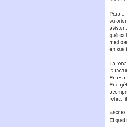
Para el
su orie
asisten
qué es 
medioam
en sus 
La reha
la fact
En esa 
Energét
acompañ
rehabili
Escrito
Etiquet