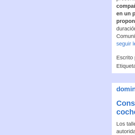
compañ
en un p
proponi
duració
Comuni
seguir 
Escrito
Etiquet
domin
Cons
coche
Los tal
autorid