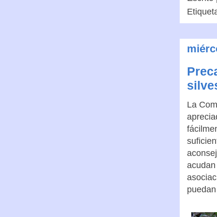
Etiquet
miérc
Prec
silve
La Comu
aprecia
fácilme
suficie
aconsej
acudan 
asociac
puedan 