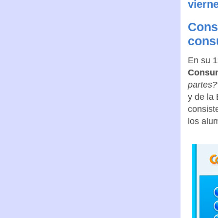
viern
Cons
cons
En su 1
Consu
partes?
y de la
consist
los alu