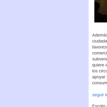
Además 
ciudada
favorez
comerci
subvenc
quiere 
los cir
apoyar 
consumo
seguir 
Escrito