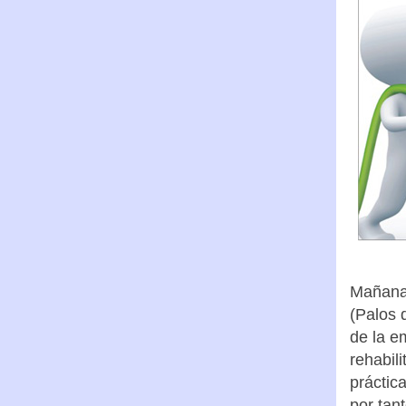
Mañana 
(Palos 
de la e
rehabil
práctic
por tant