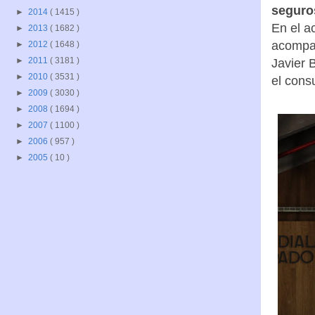
seguros
►
2014
( 1415 )
En el a
►
2013
( 1682 )
acompañ
►
2012
( 1648 )
►
2011
( 3181 )
Javier B
►
2010
( 3531 )
el cons
►
2009
( 3030 )
►
2008
( 1694 )
►
2007
( 1100 )
►
2006
( 957 )
►
2005
( 10 )