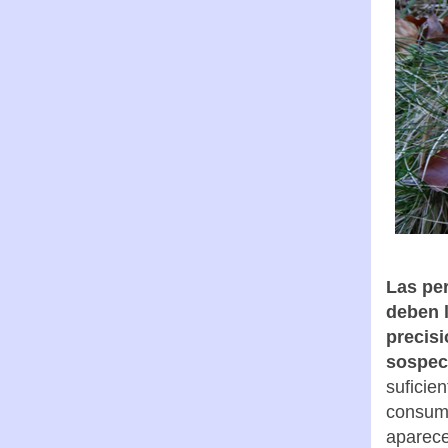
Las per
deben l
precis
sospe
suficie
consumi
aparece