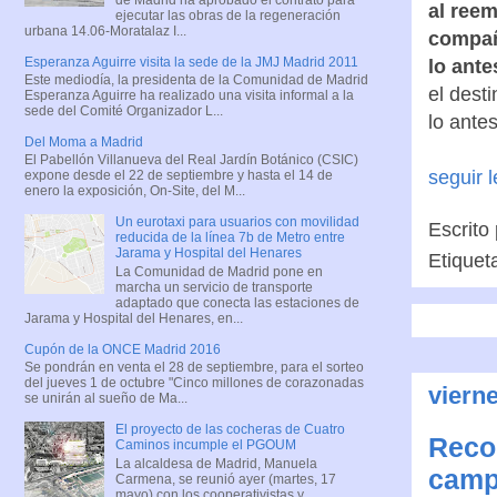
al reem
ejecutar las obras de la regeneración
urbana 14.06-Moratalaz I...
compañí
Esperanza Aguirre visita la sede de la JMJ Madrid 2011
lo ante
Este mediodía, la presidenta de la Comunidad de Madrid
el dest
Esperanza Aguirre ha realizado una visita informal a la
sede del Comité Organizador L...
lo ante
Del Moma a Madrid
El Pabellón Villanueva del Real Jardín Botánico (CSIC)
seguir 
expone desde el 22 de septiembre y hasta el 14 de
enero la exposición, On-Site, del M...
Un eurotaxi para usuarios con movilidad
Escrito
reducida de la línea 7b de Metro entre
Jarama y Hospital del Henares
Etiquet
La Comunidad de Madrid pone en
marcha un servicio de transporte
adaptado que conecta las estaciones de
Jarama y Hospital del Henares, en...
Cupón de la ONCE Madrid 2016
Se pondrán en venta el 28 de septiembre, para el sorteo
del jueves 1 de octubre "Cinco millones de corazonadas
viern
se unirán al sueño de Ma...
El proyecto de las cocheras de Cuatro
Reco
Caminos incumple el PGOUM
La alcaldesa de Madrid, Manuela
camp
Carmena, se reunió ayer (martes, 17
mayo) con los cooperativistas y