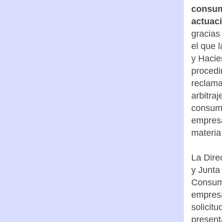
consum
actuac
gracias
el que 
y Hacie
procedi
reclama
arbitra
consumi
empresa
materia
La Dir
y Junta
Consum
empresa
solicitu
present