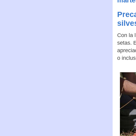
marte
Prec
silve
Con la 
setas. 
aprecia
o inclu