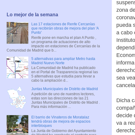
suspens
zona de
Lo mejor de la semana
coronav
pueda s
Las 17 estaciones de Renfe Cercanías
que recibirán obras de mejora del plan 'A
a cabo 
Punto'
Renfe pone en marcha el plan A Punto ,
Institu
un programa de actuaciones de alto
impacto en estaciones de Cercanías de la
dependi
Comunidad de Madrid que b...
Economí
5 alternativas para ampliar Metro hasta
informa
Madrid Nuevo Norte
La Comunidad de Madrid ha publicado
derecho
en el Portal de Trasparencia regional las
5 alternativas que estudia para llevar a
sea vea
cabo la ampliación d...
cancela
Juntas Municipales de Distrito de Madrid
A petición de uno de nuestros lectores,
estas son las direcciones de las 21
Dicha c
Juntas Municipales de Distrito de Madrid .
Para más información ...
compañí
decide 
El barrio de Vinateros de Moratalaz
tendrá obras de mejora de espacios
va a re
interbloques
derecho
La Junta de Gobierno del Ayuntamiento
de Madrid ha aprobado el contrato para