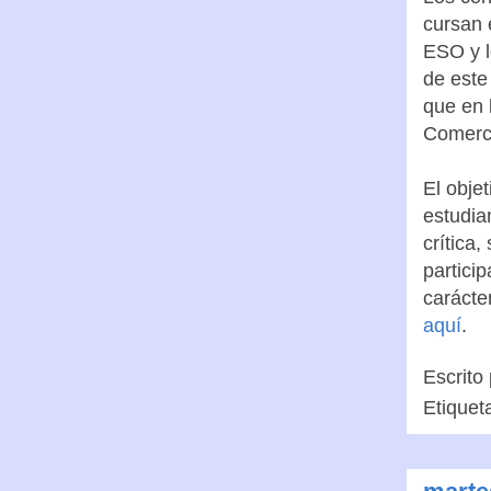
cursan 
ESO y l
de este
que en 
Comerc
El obje
estudia
crítica,
partici
carácte
aquí
.
Escrito
Etiquet