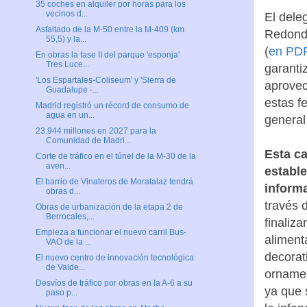
35 coches en alquiler por horas para los
vecinos d...
El dele
Asfaltado de la M-50 entre la M-409 (km
Redondo
55,5) y la...
(
en PD
En obras la fase II del parque 'esponja'
Tres Luce...
garanti
'Los Espartales-Coliseum' y 'Sierra de
aprovec
Guadalupe -...
estas f
Madrid registró un récord de consumo de
agua en un...
general
23.944 millones en 2027 para la
Comunidad de Madri...
Esta ca
Corte de tráfico en el túnel de la M-30 de la
aven...
establ
El barrio de Vinateros de Moratalaz tendrá
inform
obras d...
través 
Obras de urbanización de la etapa 2 de
Berrocales,...
finaliz
Empieza a funcionar el nuevo carril Bus-
aliment
VAO de la ...
decorat
El nuevo centro de innovación tecnológica
de Valde...
ornamen
Desvíos de tráfico por obras en la A-6 a su
ya que 
paso p...