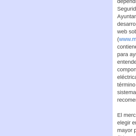
dependi
Segurid
Ayuntam
desarro
web sob
(
www.m
contien
para ay
entender
compone
eléctri
término
sistema
recomen
El merc
elegir e
mayor p