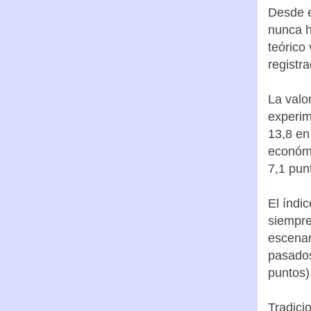
Desde el
nunca h
teórico
registr
La valo
experim
13,8 en
económi
7,1 pun
El índi
siempre 
escenar
pasados
puntos)
Tradici