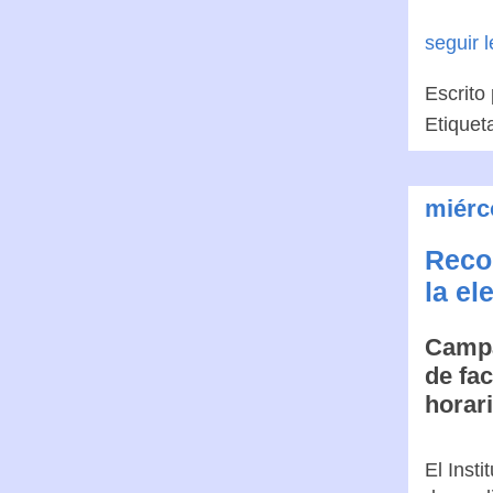
seguir 
Escrito
Etiquet
miérc
Reco
la el
Campa
de fac
horar
El Inst