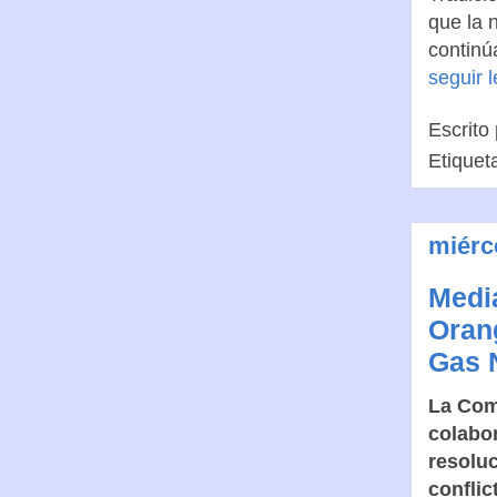
que la 
continú
seguir 
Escrito
Etiquet
miérc
Medi
Orang
Gas 
La Com
colabor
resolu
conflic