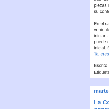
piezas 
su conf
En el c
vehícul
iniciar 
puede e
inicial
Tallere
Escrito
Etiquet
marte
La C