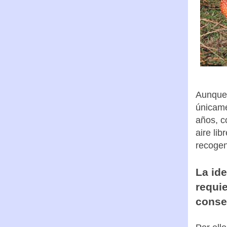
Aunque 
únicame
años, c
aire li
recogen
La ide
requie
conse