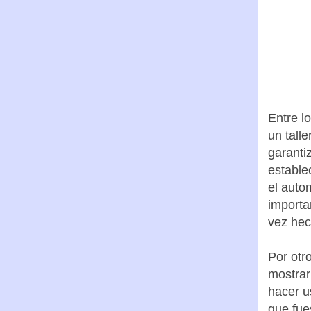
Entre l
un tall
garanti
estable
el auto
import
vez hec
Por otr
mostrar 
hacer u
que fue