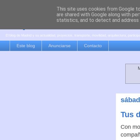
This site uses cookies from Google to 
are shared with Google along with per
es por madrid
statistics, and to detect and address
El blog de Madrid y su actualidad, proyectos, transporte, movilidad, arquitectura, partici
Este blog
Anunciarse
Contacto
M
sábad
Tus 
Con mot
compañí