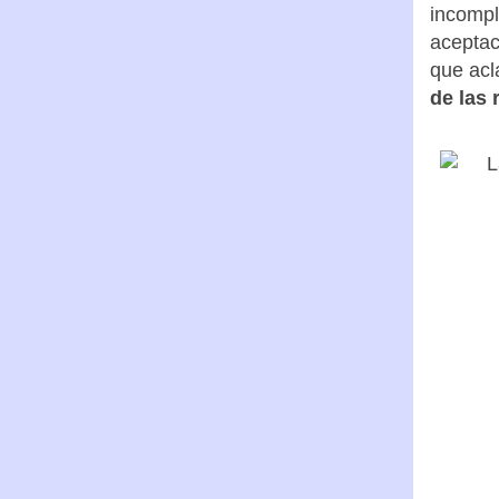
incompl
aceptac
que acl
de las 