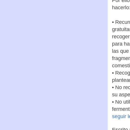
Por ell
hacerlo
• Recur
gratuit
recoger
para ha
las que
fragmen
comesti
• Recog
plantea
• No re
su aspec
• No ut
ferment
seguir 
Escrito