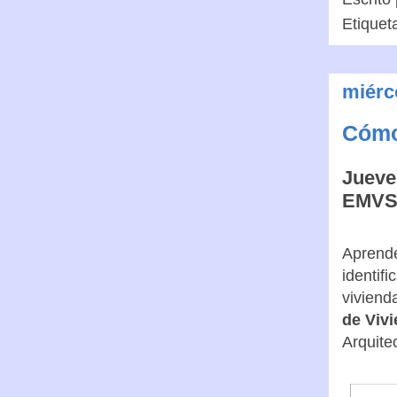
Etiquet
miérc
Cómo 
Jueves
EMV
Aprende
identif
viviend
de Viv
Arquite