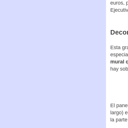
En tota
Gobiern
euros, p
Ejecuti
Decor
Esta gr
especia
mural q
hay sob
El pane