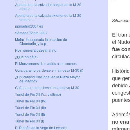
¿Reco
Apertura de la calzada exterior de la M-30
entre e...
Apertura de la calzada exterior de la M-30
entre e...
ppmadrid2007.es
Situación
Semana Santa 2007
Metro: Inaugurada la estación de
El tram
Chamartín, y la p...
el Nudo
Nos vamos a pasear al río
fue con
¿Qué opináis?
circulac
El Manzanares dice adiós a los coches
Guía para no perderse en la nueva M-30 (I)
¿Un Parador Nacional en la Plaza Mayor
Históri
de Madrid?
que gen
Guía para no perderse en la nueva M-30
debido 
Túnel de Pio XII (V... y último)
congest
Túnel de Pio XII (IV)
puentes
Túnel de Pio XII (III)
Túnel de Pio XII (II)
Además
Túnel de Pio XII (I)
El Rincón de la Vega de Levante
no eran