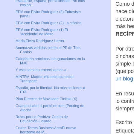
Esta tarde, España, por la libertad. No más
cesion...
EPM con Elvira Rodríguez (3) Entrevista
parte I
Como de
EPM con Elvira Rodríguez (2) La crónica
hace di
EPM con Elvira Rodríguez (1) El
"accidente" de Metro
elector
María Elvira Rodríguez Herrer
más her
Amenazas vertidas contra el PP de Tres
RECÍP
Cantos
Calendario próximas inauguraciones en la
M30
Por otr
Y esta semana entrevistamos a...
pinchas
MINTRA. Madrid Infraestructuras del
simple 
Transporte
(que po
España, por la libertad. No más cesiones a
ETA
un blog
Plan Director de Movilidad Ciclista (X)
Cuando Isabel II partió en tren (Parking de
En resu
Atocha...
Rutas por La Pedriza: Centro de
lo cont
Educación-Collado ...
siempre
Cuatro Torres Business AreaEl nuevo
horizonte de M...