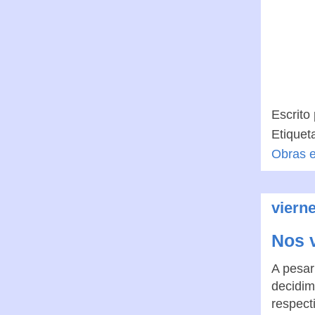
Escrito
Etiquet
Obras e
viern
Nos v
A pesar