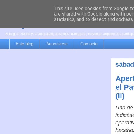
This site uses cookies from Google to 
are shared with Google along with per
es por madrid
statistics, and to detect and address
El blog de Madrid y su actualidad, proyectos, transporte, movilidad, arquitectura, partici
Este blog
Anunciarse
Contacto
sábad
Apert
el P
(II)
Uno de 
indicás
operati
hacerlo