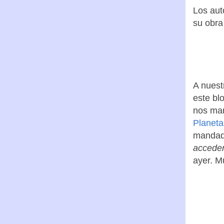
largo) 
la parte
Los aut
su obra 
A nuest
este bl
nos man
Planeta
mandado
acceder
ayer. M