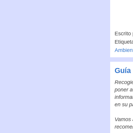
Escrito
Etiquet
Ambien
Guía 
Recogie
poner a
informa
en su p