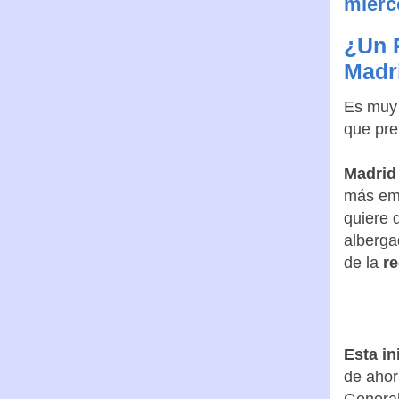
miérc
¿Un 
Madr
Es muy 
que pre
Madrid 
más emb
quiere
alberga
de la
r