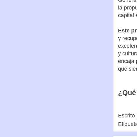
Esta in
de ahor
General
la prop
capital
Este pr
y recup
excelen
y cultur
encaja 
que sie
¿Qué 
Escrito