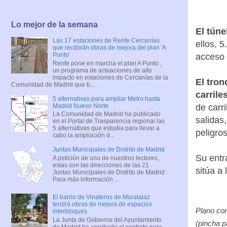
Lo mejor de la semana
El túne
Las 17 estaciones de Renfe Cercanías
ellos, 
que recibirán obras de mejora del plan 'A
Punto'
acceso 
Renfe pone en marcha el plan A Punto ,
un programa de actuaciones de alto
impacto en estaciones de Cercanías de la
El tron
Comunidad de Madrid que b...
carrile
5 alternativas para ampliar Metro hasta
Madrid Nuevo Norte
de carr
La Comunidad de Madrid ha publicado
salidas,
en el Portal de Trasparencia regional las
5 alternativas que estudia para llevar a
peligro
cabo la ampliación d...
Juntas Municipales de Distrito de Madrid
Su entr
A petición de uno de nuestros lectores,
estas son las direcciones de las 21
sitúa a
Juntas Municipales de Distrito de Madrid .
Para más información ...
El barrio de Vinateros de Moratalaz
tendrá obras de mejora de espacios
interbloques
La Junta de Gobierno del Ayuntamiento
Plano con
de Madrid ha aprobado el contrato para