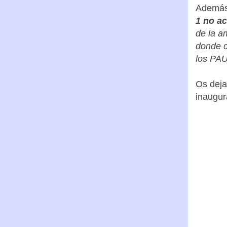
desde P
Además,
1 no a
de la a
donde c
los PAU
Os deja
inaugur