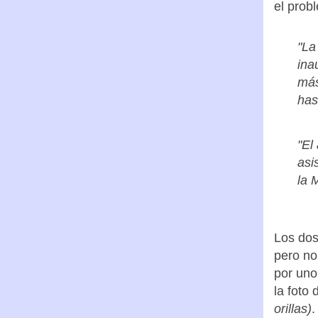
decidim
respect
el prob
"La
ina
más
has
"El
asi
la 
Los dos
pero no
por uno