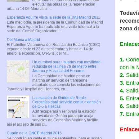
ejecutar las obras de la regeneración
(pincha p
urbana 14.06-Moratalaz I...
Esperanza Aguirre visita la sede de la JMJ Madrid 2011
Todavía
Este mediodía, la presidenta de la Comunidad de Madrid
Esperanza Aguirre ha realizado una visita informal a la
recomen
sede del Comité Organizador L...
zona de
Del Moma a Madrid
El Pabellón Villanueva del Real Jardín Botánico (CSIC)
expone desde el 22 de septiembre y hasta el 14 de
Enlaces
enero la exposición, On-Site, del M...
Un eurotaxi para usuarios con movilidad
1.
Conex
reducida de la línea 7b de Metro entre
Jarama y Hospital del Henares
con la 
La Comunidad de Madrid pone en
marcha un servicio de transporte
2.
Salid
adaptado que conecta las estaciones de
Jarama y Hospital del Henares, en...
3.
Entra
4.
Salid
La estación de Griñón de Renfe
Cercanías dará servicio con la extensión
5.
Entra
de C-5 a Illescas
Adif recuperará y renovará la estación
6.
Salid
ferroviaria de Griñón para que acoja
servicios de Cercanías Madrid y facilite
7.
Entra
así el acceso de sus ci...
Cupón de la ONCE Madrid 2016
Enlace
Se pondrán en venta el 28 de septiembre, para el sorteo