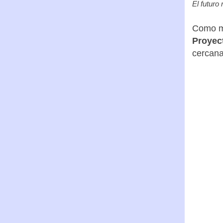
El futuro
Como mu
Proyec
cercanas