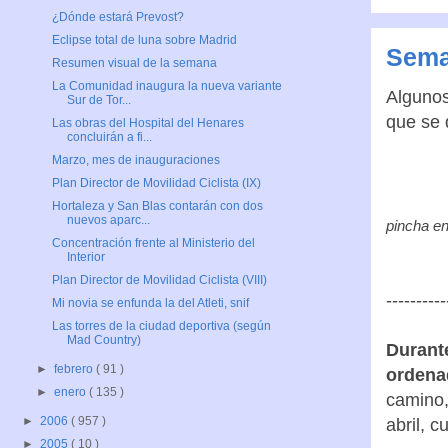
Escrito
¿Dónde estará Prevost?
Eclipse total de luna sobre Madrid
Etiquet
Resumen visual de la semana
La Comunidad inaugura la nueva variante
Sur de Tor...
Sema
Las obras del Hospital del Henares
concluirán a fi...
Algunos
Marzo, mes de inauguraciones
que se 
Plan Director de Movilidad Ciclista (IX)
Hortaleza y San Blas contarán con dos
nuevos aparc...
Concentración frente al Ministerio del
Interior
Plan Director de Movilidad Ciclista (VIII)
pincha en
Mi novia se enfunda la del Atleti, snif
Las torres de la ciudad deportiva (según
Mad Country)
----------
►
febrero
( 91 )
►
enero
( 135 )
Durant
►
2006
( 957 )
ordena
►
2005
( 10 )