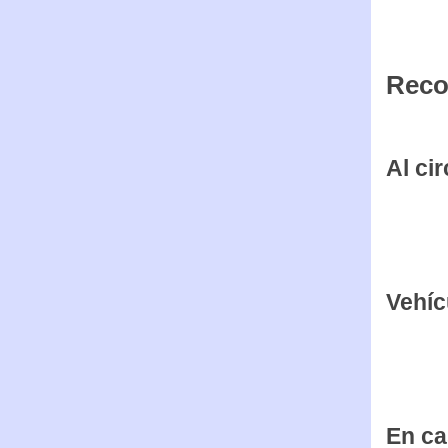
Vamos a
recomen
Reco
Al ci
Vehíc