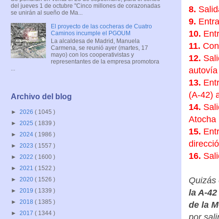
del jueves 1 de octubre "Cinco millones de corazonadas
se unirán al sueño de Ma...
8.
Salid
El proyecto de las cocheras de Cuatro
9.
Entra
Caminos incumple el PGOUM
La alcaldesa de Madrid, Manuela
10.
Entr
Carmena, se reunió ayer (martes, 17
mayo) con los cooperativistas y
11.
Cone
representantes de la empresa promotora
...
12.
Sali
autovía
13.
Entr
Archivo del blog
(A-42) 
►
2026
( 1045 )
14.
Sali
►
2025
( 1839 )
Atocha
►
2024
( 1986 )
15.
Entr
►
2023
( 1557 )
direcci
►
2022
( 1600 )
16.
Sali
►
2021
( 1522 )
►
2020
( 1526 )
►
2019
( 1339 )
Quizás 
►
2018
( 1385 )
la A-42
►
2017
( 1344 )
de la M