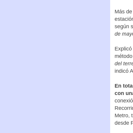
pincha 
Más de 
estació
según s
de mayo
Explicó
método 
del ter
indicó A
En tota
con un
conexió
Recorri
Metro, 