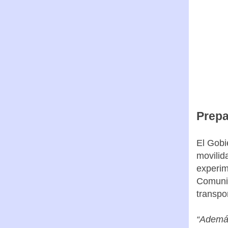
Prepa
El Gobi
movilid
experim
Comunid
transpo