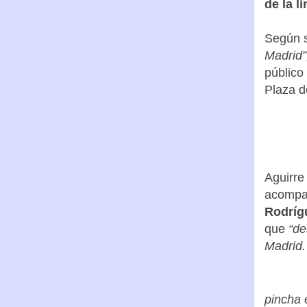
La Pre
inaugur
de la l
Según s
Madrid”
público
Plaza de
Aguirre
acompañ
Rodríg
que
“de
Madrid.