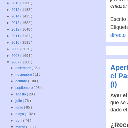
►
2016
( 1168 )
por sal
►
2015
( 1182 )
enlazar
►
2014
( 1415 )
►
2013
( 1682 )
Escrito
►
2012
( 1648 )
Etiquet
►
2011
( 3181 )
directo
►
2010
( 3531 )
►
2009
( 3030 )
►
2008
( 1694 )
▼
2007
( 1100 )
►
diciembre
( 86 )
Apert
►
noviembre
( 115 )
el P
►
octubre
( 100 )
►
septiembre
( 98 )
(I)
►
agosto
( 28 )
►
julio
( 76 )
Ayer el
►
junio
( 85 )
que se 
►
mayo
( 102 )
dado el
►
abril
( 74 )
▼
marzo
( 110 )