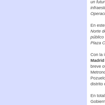
“Además
un futu
infraes
Operaci
En este
Norte d
público
Plaza C
Con la 
Madrid 
breve o
Metrono
Pozuelo
distrito