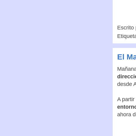
Escrito
Etiquet
El M
Mañana 
direcci
desde A
A parti
entorn
ahora d