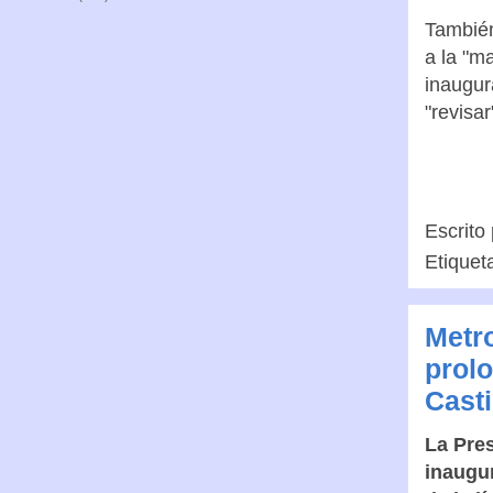
camino,
abril, 
También
a la "m
inaugur
"revisar
Escrito
Etiquet
Metro
prolo
Casti