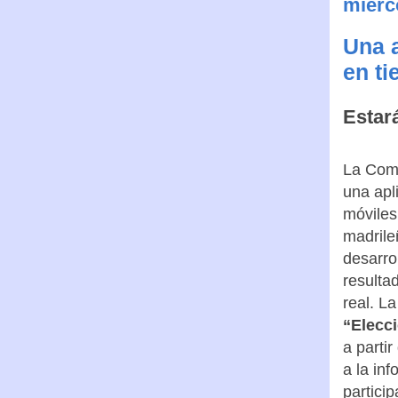
miérc
Una a
en ti
Estará
La Com
una apl
móviles 
madrile
desarrol
resulta
real. L
“Elecc
a partir
a la in
particip