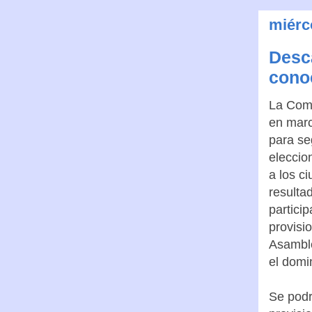
miérc
Desca
conoc
La Com
en marc
para se
eleccio
a los c
resulta
particip
provisio
Asamble
el domi
Se podr