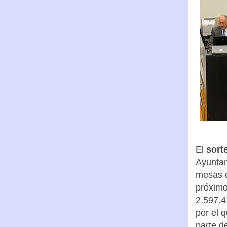
El
sort
Ayuntam
mesas e
próximo
2.597.4
por el 
parte d