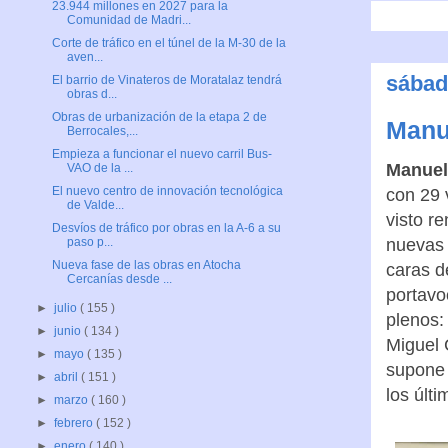
23.944 millones en 2027 para la
Comunidad de Madri...
Corte de tráfico en el túnel de la M-30 de la
aven...
sábad
El barrio de Vinateros de Moratalaz tendrá
obras d...
Obras de urbanización de la etapa 2 de
Manu
Berrocales,...
Empieza a funcionar el nuevo carril Bus-
Manuel
VAO de la ...
El nuevo centro de innovación tecnológica
con 29 
de Valde...
visto r
Desvíos de tráfico por obras en la A-6 a su
nuevas 
paso p...
Nueva fase de las obras en Atocha
caras d
Cercanías desde ...
portavo
►
julio
( 155 )
plenos:
►
junio
( 134 )
Miguel 
►
mayo
( 135 )
supone 
►
abril
( 151 )
los últ
►
marzo
( 160 )
►
febrero
( 152 )
►
enero
( 140 )