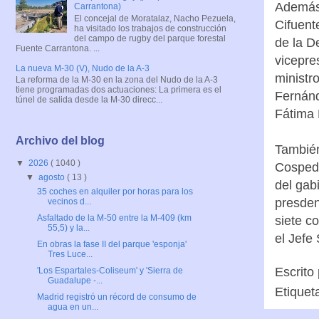
Además 
Carrantona)
El concejal de Moratalaz, Nacho Pezuela,
Cifuent
ha visitado los trabajos de construcción
del campo de rugby del parque forestal
de la D
Fuente Carrantona. ...
vicepre
La nueva M-30 (V), Nudo de la A-3
ministr
La reforma de la M-30 en la zona del Nudo de la A-3
tiene programadas dos actuaciones: La primera es el
Fernánd
túnel de salida desde la M-30 direcc...
Fátima 
Archivo del blog
También
▼
2026
( 1040 )
Cospeda
▼
agosto
( 13 )
del gab
35 coches en alquiler por horas para los
presden
vecinos d...
Asfaltado de la M-50 entre la M-409 (km
siete c
55,5) y la...
el Jefe 
En obras la fase II del parque 'esponja'
Tres Luce...
Escrito
'Los Espartales-Coliseum' y 'Sierra de
Guadalupe -...
Etiquet
Madrid registró un récord de consumo de
agua en un...