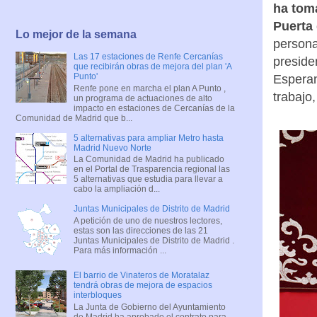
ha tom
Puerta 
Lo mejor de la semana
persona
Las 17 estaciones de Renfe Cercanías
preside
que recibirán obras de mejora del plan 'A
Punto'
Esperan
Renfe pone en marcha el plan A Punto ,
trabajo
un programa de actuaciones de alto
impacto en estaciones de Cercanías de la
Comunidad de Madrid que b...
5 alternativas para ampliar Metro hasta
Madrid Nuevo Norte
La Comunidad de Madrid ha publicado
en el Portal de Trasparencia regional las
5 alternativas que estudia para llevar a
cabo la ampliación d...
Juntas Municipales de Distrito de Madrid
A petición de uno de nuestros lectores,
estas son las direcciones de las 21
Juntas Municipales de Distrito de Madrid .
Para más información ...
El barrio de Vinateros de Moratalaz
tendrá obras de mejora de espacios
interbloques
La Junta de Gobierno del Ayuntamiento
de Madrid ha aprobado el contrato para