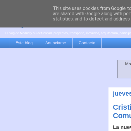
This site uses cookies from Google to 
are shared with Google along with per
es por madrid
statistics, and to detect and address
El blog de Madrid y su actualidad, proyectos, transporte, movilidad, arquitectura, partici
Este blog
Anunciarse
Contacto
Mos
jueves
Crist
Comu
La nuev