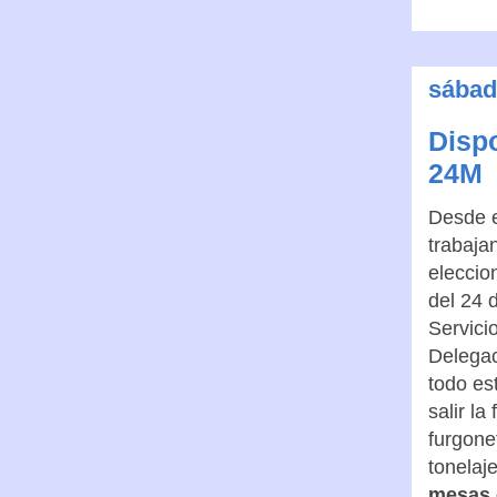
sábad
Dispo
24M
Desde e
trabaja
eleccio
del 24 
Servici
Delegac
todo es
salir la
furgone
tonelaj
mesas e