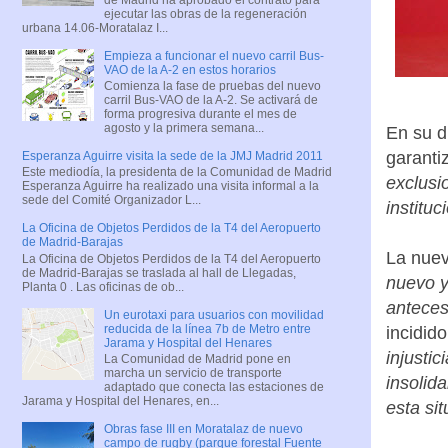
ejecutar las obras de la regeneración
urbana 14.06-Moratalaz I...
Empieza a funcionar el nuevo carril Bus-
VAO de la A-2 en estos horarios
Comienza la fase de pruebas del nuevo
carril Bus-VAO de la A-2. Se activará de
forma progresiva durante el mes de
agosto y la primera semana...
En su d
garanti
Esperanza Aguirre visita la sede de la JMJ Madrid 2011
Este mediodía, la presidenta de la Comunidad de Madrid
exclusi
Esperanza Aguirre ha realizado una visita informal a la
sede del Comité Organizador L...
instituc
La Oficina de Objetos Perdidos de la T4 del Aeropuerto
de Madrid-Barajas
La nuev
La Oficina de Objetos Perdidos de la T4 del Aeropuerto
de Madrid-Barajas se traslada al hall de Llegadas,
nuevo y
Planta 0 . Las oficinas de ob...
anteces
Un eurotaxi para usuarios con movilidad
reducida de la línea 7b de Metro entre
incidid
Jarama y Hospital del Henares
injusti
La Comunidad de Madrid pone en
marcha un servicio de transporte
insolid
adaptado que conecta las estaciones de
Jarama y Hospital del Henares, en...
esta sit
Obras fase III en Moratalaz de nuevo
campo de rugby (parque forestal Fuente