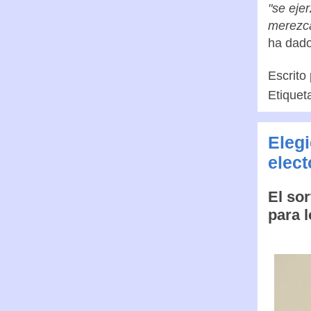
"se eje
merezc
ha dado
Escrito
Etiquet
Elegi
elect
El so
para 