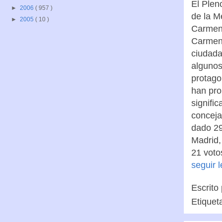
El Plen
►
2006
( 957 )
de la M
►
2005
( 10 )
Carmena
Carmena
ciudada
algunos
protago
han pro
signifi
conceja
dado 29
Madrid,
21 voto
seguir 
Escrito
Etiquet