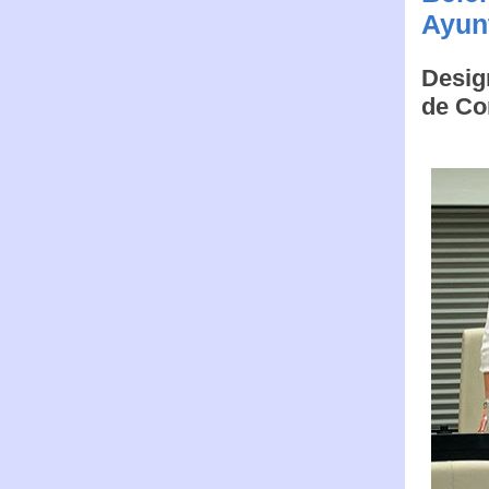
Ayun
Design
de Co