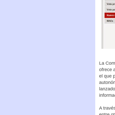
La Comu
ofrece a
el que 
autonóm
lanzado
informa
A travé
entre ot