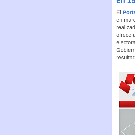
en 15
El
Port
en marc
realiza
ofrece 
elector
Gobiern
resulta