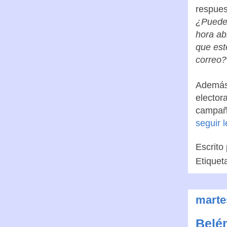
respues
¿Pueden
hora ab
que est
correo?
Además,
elector
campaña
seguir 
Escrito
Etiquet
martes
Belén