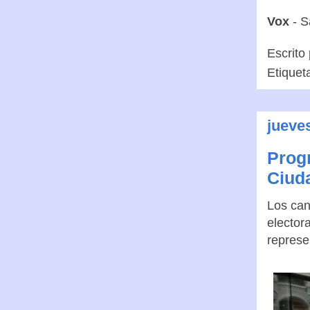
Vox
- 
Escrito
Etiquet
jueve
Progr
Ciud
Los can
elector
represe