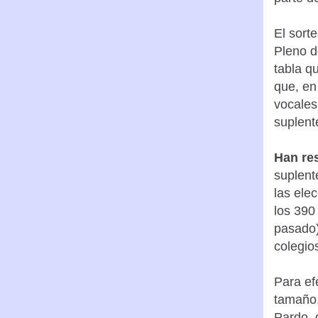
El sort
Pleno d
tabla q
que, en
vocales
suplent
Han re
suplent
las ele
los 390
pasado)
colegio
Para ef
tamaño,
Pardo, 