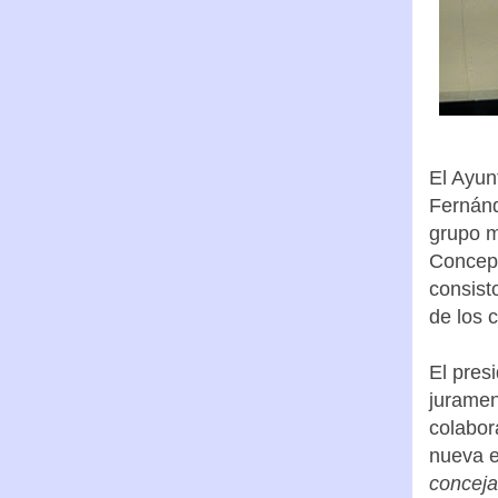
El Ayun
Fernánd
grupo m
Concepc
consist
de los 
El pres
juramen
colabor
nueva e
conceja