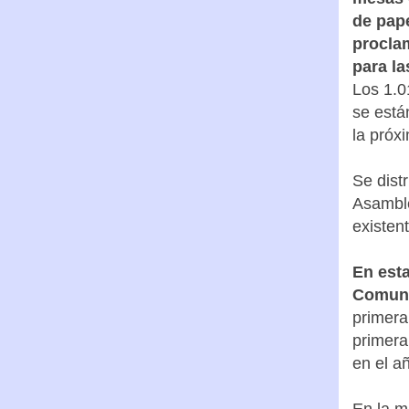
de pape
proclam
para la
Los 1.0
se está
la próxi
Se dist
Asamble
existen
En esta
Comuni
primera
primera
en el a