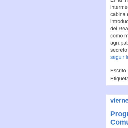
En la m
interme
cabina 
introdu
del Rea
como me
agrupab
secreto 
seguir 
Escrito
Etiquet
viern
Progr
Comu