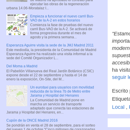
ejecutar las obras de la regeneración
urbana 14.06-Moratalaz I...
Empieza a funcionar el nuevo carril Bus-
VAO de la A-2 en estos horarios
Comienza la fase de pruebas del nuevo
carril Bus-VAO de la A-2. Se activará de
"Estamo
forma progresiva durante el mes de
agosto y la primera semana...
importa
Esperanza Aguirre visita la sede de la JMJ Madrid 2011
moderno
Este mediodía, la presidenta de la Comunidad de Madrid
Esperanza Aguirre ha realizado una visita informal a la
supuest
sede del Comité Organizador L...
accesib
Del Moma a Madrid
ha visit
El Pabellón Villanueva del Real Jardín Botánico (CSIC)
expone desde el 22 de septiembre y hasta el 14 de
seguir 
enero la exposición, On-Site, del M...
Un eurotaxi para usuarios con movilidad
Escrito
reducida de la línea 7b de Metro entre
Jarama y Hospital del Henares
Etiquet
La Comunidad de Madrid pone en
marcha un servicio de transporte
Local
,
adaptado que conecta las estaciones de
Jarama y Hospital del Henares, en...
Cupón de la ONCE Madrid 2016
Se pondrán en venta el 28 de septiembre, para el sorteo
del jueves 1 de octubre "Cinco millones de corazonadas