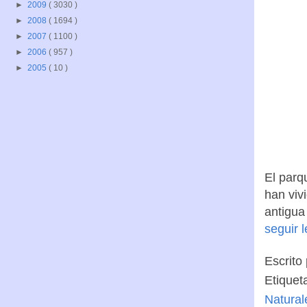
►
2009
( 3030 )
►
2008
( 1694 )
►
2007
( 1100 )
►
2006
( 957 )
►
2005
( 10 )
El parq
han viv
antigua
seguir 
Escrito
Etiquet
Natural