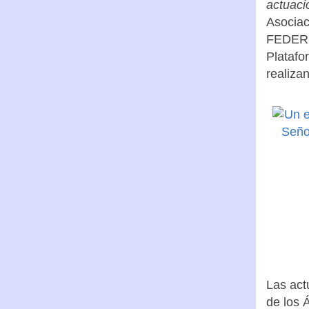
actuaci
Asociac
FEDERCA
Platafo
realizan
Las act
de los 