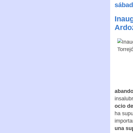
sábad
Inau
Ardo
abando
insalub
ocio de
ha supu
importa
una su