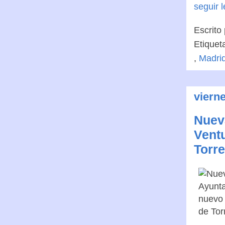
seguir 
Escrito
Etiquet
,
Madri
viern
Nuev
Ventu
Torr