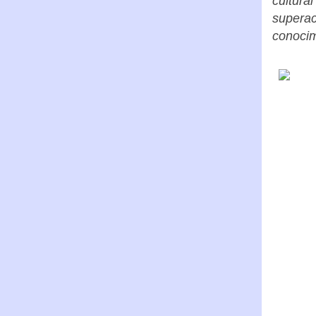
cultura
superac
conocim