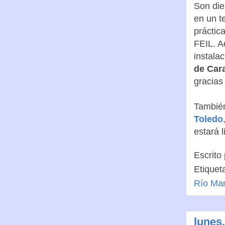
Son die
en un t
práctic
FEIL. A
instala
de Car
gracias
Tambié
Toledo
estará l
Escrito
Etiquet
Río Ma
lunes