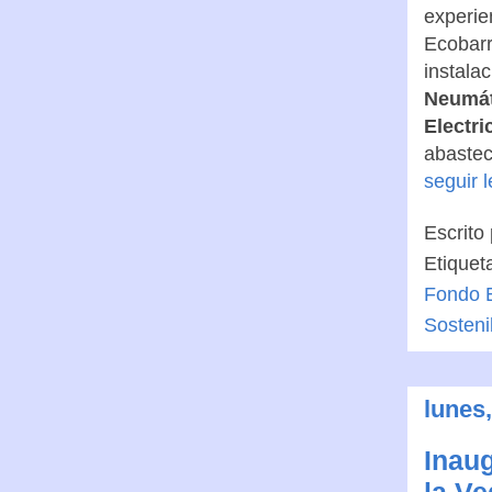
experie
Ecobarr
instala
Neumát
Electri
abastec
seguir 
Escrito
Etiquet
Fondo E
Sosteni
lunes
Inau
la V