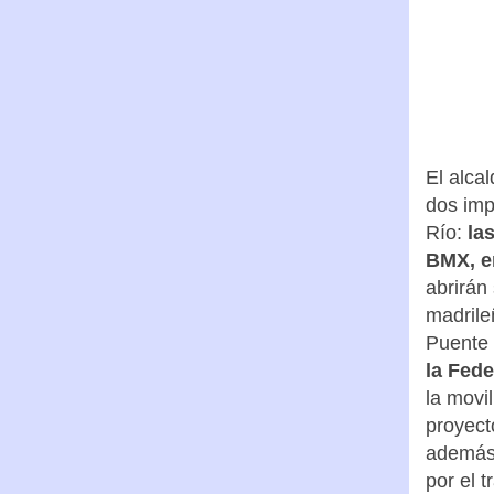
El alca
dos imp
Río:
la
BMX, e
abrirán
madrile
Puente 
la Fed
la movil
proyect
además 
por el t