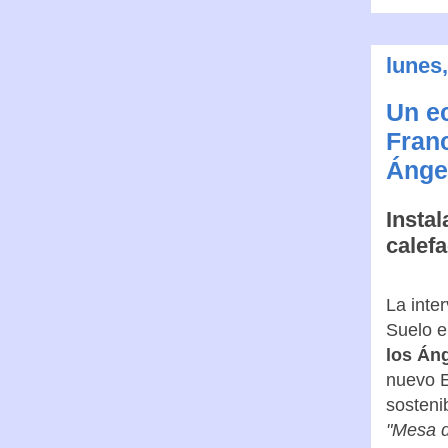
lunes,
Un ec
Franc
Ánge
Instal
calef
La inte
Suelo e
los Áng
nuevo E
sosteni
"Mesa d