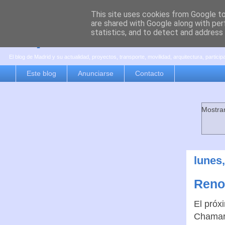
This site uses cookies from Google to 
are shared with Google along with per
es por madrid
statistics, and to detect and address
El blog de Madrid y su actualidad, proyectos, transporte, movilidad, arquitectura, partici
Este blog
Anunciarse
Contacto
Mostra
lunes
Reno
El próx
Chamart