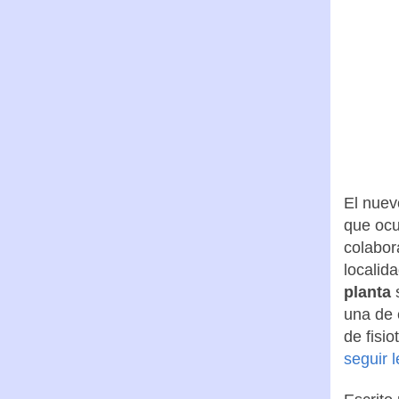
El nuev
que ocu
colabor
localid
planta
s
una de 
de fisio
seguir 