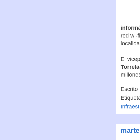
informá
red wi-
localid
El vice
Torrel
millone
Escrito
Etiquet
Infraes
marte