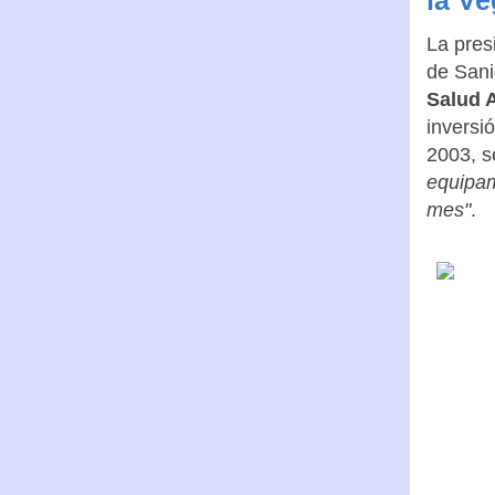
La pres
de Sani
Salud 
inversi
2003, s
equipam
mes"
.