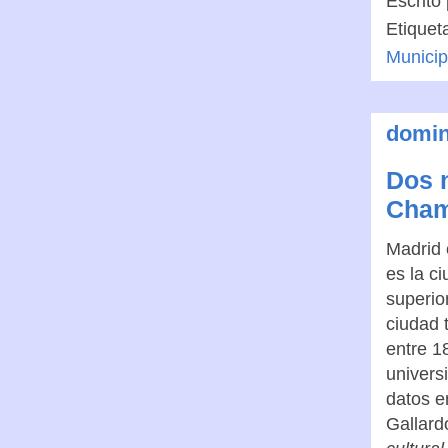
Escrito
Etiquet
Munici
domin
Dos 
Cham
Madrid 
es la c
superio
ciudad 
entre 1
univers
datos e
Gallard