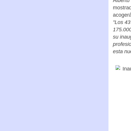
Alberto
mostrad
acoger
"Los 43
175.000
su inaug
profesi
esta nu