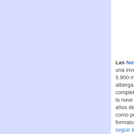
Las
Na
una inv
5.900 m
alberga
complet
la nave
años de
como pu
formato
seguir 