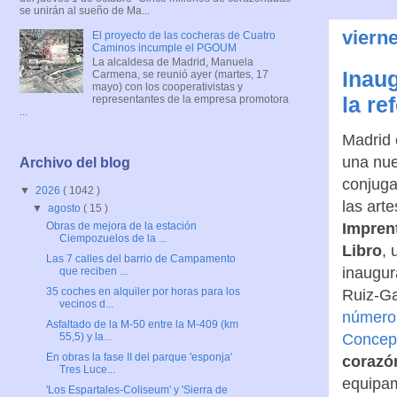
se unirán al sueño de Ma...
viern
El proyecto de las cocheras de Cuatro
Caminos incumple el PGOUM
La alcaldesa de Madrid, Manuela
Inaug
Carmena, se reunió ayer (martes, 17
mayo) con los cooperativistas y
la re
representantes de la empresa promotora
...
Madrid 
una nue
Archivo del blog
conjuga
▼
2026
( 1042 )
las arte
▼
agosto
( 15 )
Imprent
Obras de mejora de la estación
Ciempozuelos de la ...
Libro
, 
Las 7 calles del barrio de Campamento
inaugur
que reciben ...
35 coches en alquiler por horas para los
Ruiz-Ga
vecinos d...
número 
Asfaltado de la M-50 entre la M-409 (km
Concep
55,5) y la...
En obras la fase II del parque 'esponja'
corazó
Tres Luce...
equipam
'Los Espartales-Coliseum' y 'Sierra de