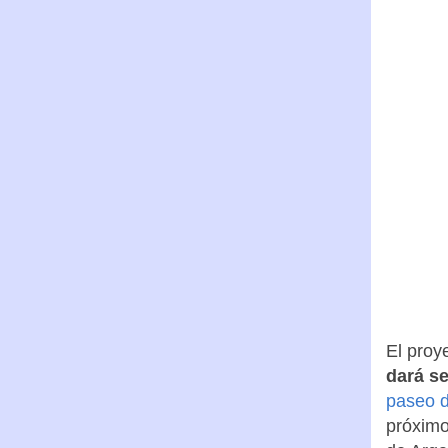
El proy
dará se
paseo d
próximo 