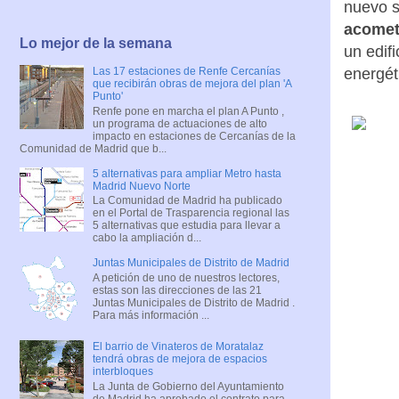
nuevo s
acomet
Lo mejor de la semana
un edif
energét
Las 17 estaciones de Renfe Cercanías
que recibirán obras de mejora del plan 'A
Punto'
Renfe pone en marcha el plan A Punto ,
un programa de actuaciones de alto
impacto en estaciones de Cercanías de la
Comunidad de Madrid que b...
5 alternativas para ampliar Metro hasta
Madrid Nuevo Norte
La Comunidad de Madrid ha publicado
en el Portal de Trasparencia regional las
5 alternativas que estudia para llevar a
cabo la ampliación d...
Juntas Municipales de Distrito de Madrid
A petición de uno de nuestros lectores,
estas son las direcciones de las 21
Juntas Municipales de Distrito de Madrid .
Para más información ...
El barrio de Vinateros de Moratalaz
tendrá obras de mejora de espacios
interbloques
La Junta de Gobierno del Ayuntamiento
de Madrid ha aprobado el contrato para