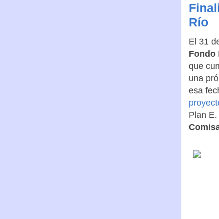
Final
Río
El 31 d
Fondo E
que cum
una pró
esa fec
proyect
Plan E. 
Comisa