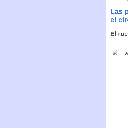
Las p
el ci
El ro