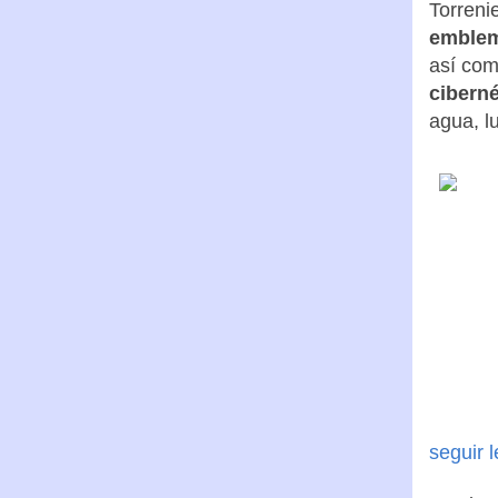
Torreni
emblem
así com
ciberné
agua, l
seguir 