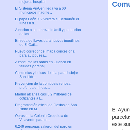
mejores hospital...
Comu
El Sistema VioGén llega ya a 60
municipios madrile...
El papa León XIV visitará el Bernabéu el
lunes 8 d...
Atención a la pobreza infantil y protección
de las...
Entrega de llaves para nuevos inquilinos
de El Cañ...
Nuevo corredor del mapa concesional
para autobuses...
A concurso las obras en Cuenca en
taludes y drenaj...
Camisetas y bolsas de tela para festejar
San Isidr...
Prevención de la trombosis venosa
profunda en hosp...
Madrid alcanza casi 3,9 millones de
cotizantes a l...
Programación oficial de Fiestas de San
El Ayun
Isidro en M...
Obras en la Colonia Oroquieta de
parcela
Villaverde para m...
este su
6.249 personas salieron del paro en