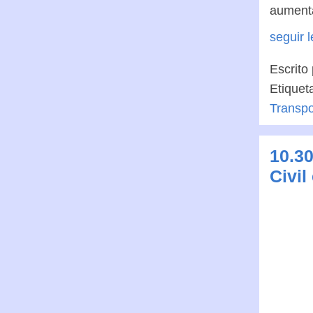
aumenta
seguir 
Escrito
Etiquet
Transpo
10.30
Civil