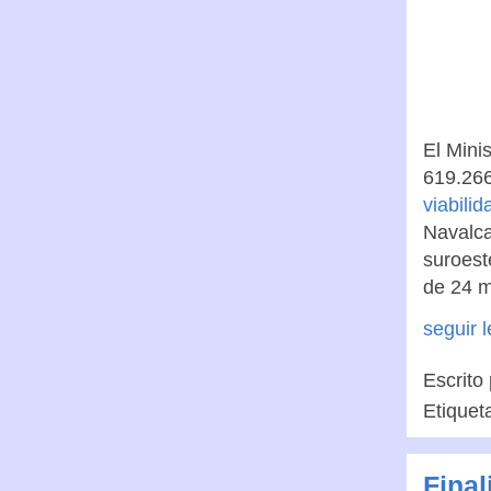
El Mini
619.266
viabilid
Navalca
suroest
de 24 
seguir 
Escrito
Etiquet
Final