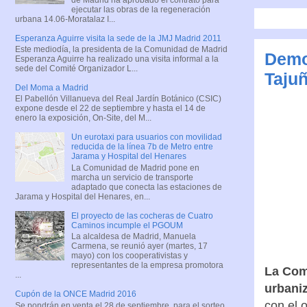
ejecutar las obras de la regeneración
urbana 14.06-Moratalaz I...
Esperanza Aguirre visita la sede de la JMJ Madrid 2011
Este mediodía, la presidenta de la Comunidad de Madrid
Demol
Esperanza Aguirre ha realizado una visita informal a la
sede del Comité Organizador L...
Taju
Del Moma a Madrid
El Pabellón Villanueva del Real Jardín Botánico (CSIC)
expone desde el 22 de septiembre y hasta el 14 de
enero la exposición, On-Site, del M...
Un eurotaxi para usuarios con movilidad
reducida de la línea 7b de Metro entre
Jarama y Hospital del Henares
La Comunidad de Madrid pone en
marcha un servicio de transporte
adaptado que conecta las estaciones de
Jarama y Hospital del Henares, en...
El proyecto de las cocheras de Cuatro
Caminos incumple el PGOUM
La alcaldesa de Madrid, Manuela
Carmena, se reunió ayer (martes, 17
mayo) con los cooperativistas y
representantes de la empresa promotora
La Com
...
urbaniz
Cupón de la ONCE Madrid 2016
con el 
Se pondrán en venta el 28 de septiembre, para el sorteo