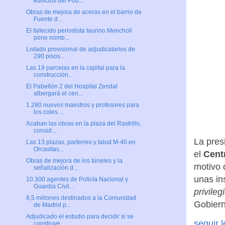
edificios del Pob...
Obras de mejora de aceras en el barrio de
Fuente d...
El fallecido periodista taurino Moncholi
pone nomb...
Listado provisional de adjudicatarios de
290 pisos...
Las 19 parcelas en la capital para la
construcción...
El Pabellón 2 del Hospital Zendal
albergará el cen...
1.280 nuevos maestros y profesores para
los coles ...
Acaban las obras en la plaza del Rastrillo,
consid...
La pres
Las 13 plazas, parterres y talud M-40 en
Orcasitas...
el
Cent
Obras de mejora de los túneles y la
motivo 
señalización d...
unas in
10.300 agentes de Policía Nacional y
Guardia Civil...
privileg
8,5 millones destinados a la Comunidad
Gobiern
de Madrid p...
Adjudicado el estudio para decidir si se
seguir 
construye...