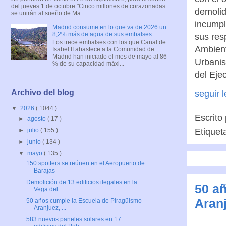
del jueves 1 de octubre "Cinco millones de corazonadas
demolid
se unirán al sueño de Ma...
incumpl
Madrid consume en lo que va de 2026 un
8,2% más de agua de sus embalses
sus res
Los trece embalses con los que Canal de
Ambient
Isabel II abastece a la Comunidad de
Madrid han iniciado el mes de mayo al 86
Urbanis
% de su capacidad máxi...
del Eje
Archivo del blog
seguir 
▼
2026
( 1044 )
Escrito
►
agosto
( 17 )
Etiquet
►
julio
( 155 )
►
junio
( 134 )
▼
mayo
( 135 )
150 spotters se reúnen en el Aeropuerto de
Barajas
Demolición de 13 edificios ilegales en la
50 a
Vega del...
Aran
50 años cumple la Escuela de Piragüismo
Aranjuez, ...
583 nuevos paneles solares en 17