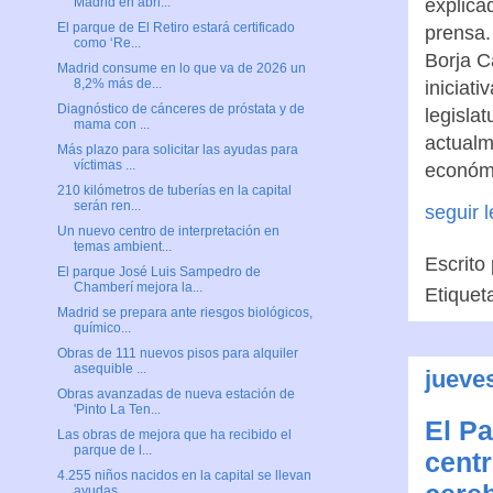
explica
Madrid en abri...
El parque de El Retiro estará certificado
prensa.
como ‘Re...
Borja C
Madrid consume en lo que va de 2026 un
8,2% más de...
iniciat
Diagnóstico de cánceres de próstata y de
legisla
mama con ...
actualme
Más plazo para solicitar las ayudas para
víctimas ...
económi
210 kilómetros de tuberías en la capital
serán ren...
seguir 
Un nuevo centro de interpretación en
temas ambient...
Escrito
El parque José Luis Sampedro de
Chamberí mejora la...
Etiquet
Madrid se prepara ante riesgos biológicos,
químico...
Obras de 111 nuevos pisos para alquiler
asequible ...
jueve
Obras avanzadas de nueva estación de
'Pinto La Ten...
El Pa
Las obras de mejora que ha recibido el
parque de l...
centr
4.255 niños nacidos en la capital se llevan
ayudas...