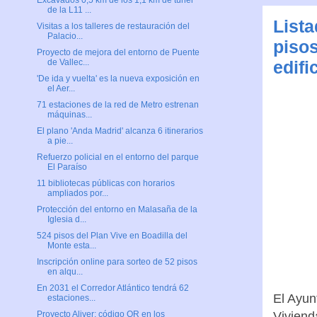
Excavados 0,5 km de los 1,1 km de túnel
de la L11 ...
Lista
Visitas a los talleres de restauración del
Palacio...
pisos
Proyecto de mejora del entorno de Puente
edifi
de Vallec...
'De ida y vuelta' es la nueva exposición en
el Aer...
71 estaciones de la red de Metro estrenan
máquinas...
El plano 'Anda Madrid' alcanza 6 itinerarios
a pie...
Refuerzo policial en el entorno del parque
El Paraíso
11 bibliotecas públicas con horarios
ampliados por...
Protección del entorno en Malasaña de la
Iglesia d...
524 pisos del Plan Vive en Boadilla del
Monte esta...
Inscripción online para sorteo de 52 pisos
en alqu...
En 2031 el Corredor Atlántico tendrá 62
El Ayun
estaciones...
Viviend
Proyecto Aliver: código QR en los