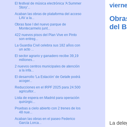
El festival de música electrónica 'A Summer
viern
Story'...
Acaban las obras de plataforma del acceso
Obras
LAV a la...
Obras fase I del nuevo parque de
del B
Montecarmelo junt...
422 nuevos pisos del Plan Vive en Pinto
son entreg...
La Guardia Civil celebra sus 182 años con
un acto ...
El sector agrario y ganadero recibe 39,19
millones...
2 nuevos centros municipales de atención
a la infa...
El desarrollo 'La Estación' de Getafe podrá
acoger...
Reducciones en el IRPF 2025 para 24.500
agricultor...
Lista de espera en Madrid para operación
quirúrgic...
Pruebas a cielo abierto con 2 trenes de los
48 nue...
Acaban las obras en el paseo Federico
La dele
García Lorca...