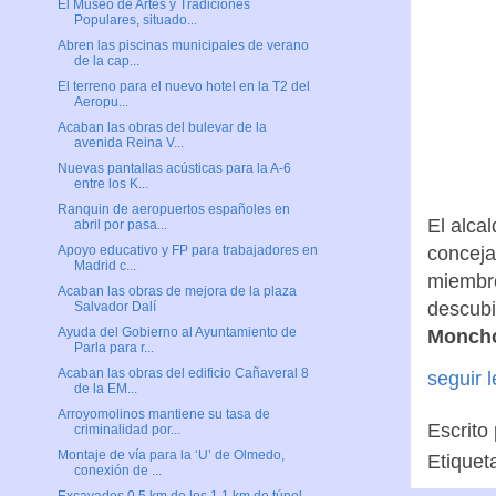
El Museo de Artes y Tradiciones
Populares, situado...
Abren las piscinas municipales de verano
de la cap...
El terreno para el nuevo hotel en la T2 del
Aeropu...
Acaban las obras del bulevar de la
avenida Reina V...
Nuevas pantallas acústicas para la A-6
entre los K...
Ranquin de aeropuertos españoles en
El alca
abril por pasa...
conceja
Apoyo educativo y FP para trabajadores en
Madrid c...
miembro
Acaban las obras de mejora de la plaza
descubi
Salvador Dalí
Ayuda del Gobierno al Ayuntamiento de
Moncho
Parla para r...
Acaban las obras del edificio Cañaveral 8
seguir 
de la EM...
Arroyomolinos mantiene su tasa de
Escrito
criminalidad por...
Montaje de vía para la ‘U’ de Olmedo,
Etiquet
conexión de ...