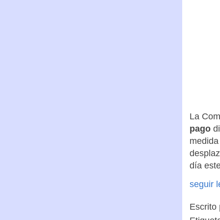
La Comu
pago
di
medida q
desplaz
día est
seguir 
Escrito