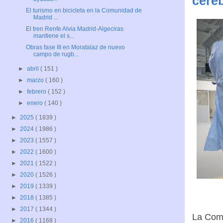
cereb
El turismo en bicicleta en la Comunidad de
Madrid ...
El tren Renfe Alvia Madrid-Algeciras
mantiene el s...
Obras fase III en Moratalaz de nuevo
campo de rugb...
►
abril
( 151 )
►
marzo
( 160 )
►
febrero
( 152 )
►
enero
( 140 )
►
2025
( 1839 )
►
2024
( 1986 )
►
2023
( 1557 )
►
2022
( 1600 )
►
2021
( 1522 )
►
2020
( 1526 )
►
2019
( 1339 )
►
2018
( 1385 )
►
2017
( 1344 )
La Comu
►
2016
( 1168 )