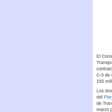
El Cons
Transpor
contrat
C-5 de 
155 mil
Los dos
del
Plan
de Tran
marzo p