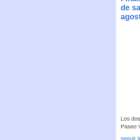
de sa
agos
Los dos
Paseo V
seguir 