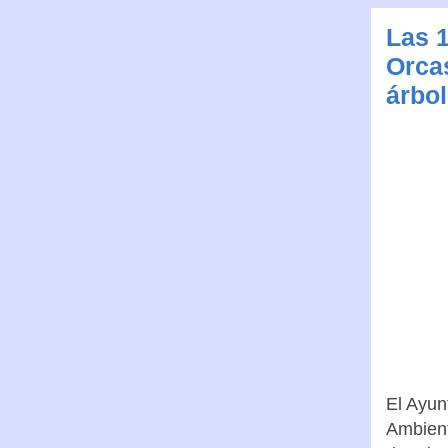
Las 1
Orca
árbo
El Ayun
Ambient