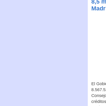
8,5 
Madr
El Gobi
8.567.5
Consejo
crédito