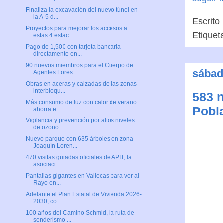
Finaliza la excavación del nuevo túnel en
la A-5 d...
Escrito
Proyectos para mejorar los accesos a
Etiquet
estas 4 estac...
Pago de 1,50€ con tarjeta bancaria
directamente en...
90 nuevos miembros para el Cuerpo de
sábad
Agentes Fores...
Obras en aceras y calzadas de las zonas
interbloqu...
583 n
Más consumo de luz con calor de verano...
Pobla
ahorra e...
Vigilancia y prevención por altos niveles
de ozono...
Nuevo parque con 635 árboles en zona
Joaquín Loren...
470 visitas guiadas oficiales de APIT, la
asociaci...
Pantallas gigantes en Vallecas para ver al
Rayo en...
Adelante el Plan Estatal de Vivienda 2026-
2030, co...
100 años del Camino Schmid, la ruta de
senderismo ...