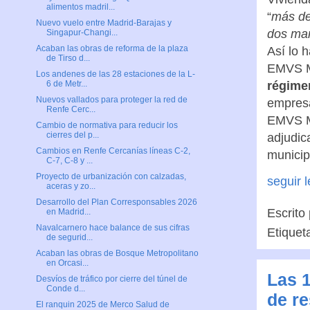
alimentos madril...
“
más de
Nuevo vuelo entre Madrid-Barajas y
dos man
Singapur-Changi...
Acaban las obras de reforma de la plaza
Así lo 
de Tirso d...
EMVS Ma
Los andenes de las 28 estaciones de la L-
régime
6 de Metr...
Nuevos vallados para proteger la red de
empresa
Renfe Cerc...
EMVS Ma
Cambio de normativa para reducir los
cierres del p...
adjudic
Cambios en Renfe Cercanías líneas C-2,
municip
C-7, C-8 y ...
Proyecto de urbanización con calzadas,
seguir 
aceras y zo...
Desarrollo del Plan Corresponsables 2026
Escrito
en Madrid...
Navalcarnero hace balance de sus cifras
Etiquet
de segurid...
Acaban las obras de Bosque Metropolitano
en Orcasi...
Las 1
Desvíos de tráfico por cierre del túnel de
Conde d...
de re
El ranquin 2025 de Merco Salud de