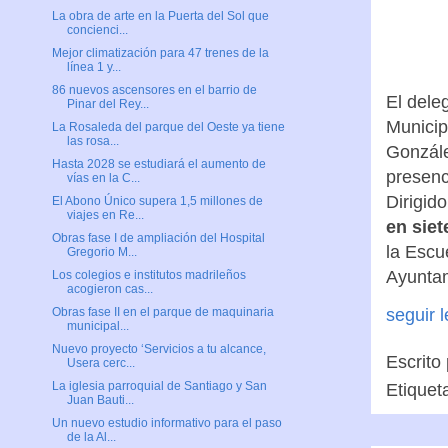
La obra de arte en la Puerta del Sol que
concienci...
Mejor climatización para 47 trenes de la
línea 1 y...
86 nuevos ascensores en el barrio de
El dele
Pinar del Rey...
Municip
La Rosaleda del parque del Oeste ya tiene
las rosa...
Gonzále
Hasta 2028 se estudiará el aumento de
presenc
vías en la C...
Dirigid
El Abono Único supera 1,5 millones de
viajes en Re...
en siet
Obras fase I de ampliación del Hospital
la Escu
Gregorio M...
Ayuntam
Los colegios e institutos madrileños
acogieron cas...
seguir 
Obras fase II en el parque de maquinaria
municipal...
Nuevo proyecto ‘Servicios a tu alcance,
Escrito
Usera cerc...
La iglesia parroquial de Santiago y San
Etiquet
Juan Bauti...
Un nuevo estudio informativo para el paso
de la Al...