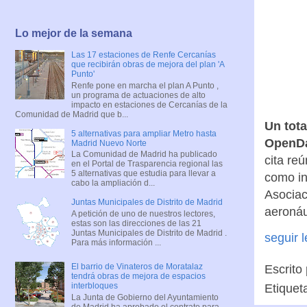
Lo mejor de la semana
Las 17 estaciones de Renfe Cercanías
que recibirán obras de mejora del plan 'A
Punto'
Renfe pone en marcha el plan A Punto ,
un programa de actuaciones de alto
impacto en estaciones de Cercanías de la
Comunidad de Madrid que b...
Un tota
5 alternativas para ampliar Metro hasta
OpenDa
Madrid Nuevo Norte
La Comunidad de Madrid ha publicado
cita re
en el Portal de Trasparencia regional las
5 alternativas que estudia para llevar a
como in
cabo la ampliación d...
Asociac
Juntas Municipales de Distrito de Madrid
aeronáu
A petición de uno de nuestros lectores,
estas son las direcciones de las 21
Juntas Municipales de Distrito de Madrid .
seguir 
Para más información ...
El barrio de Vinateros de Moratalaz
Escrito
tendrá obras de mejora de espacios
interbloques
Etiquet
La Junta de Gobierno del Ayuntamiento
de Madrid ha aprobado el contrato para