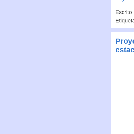
Escrito
Etiquet
Proye
estac