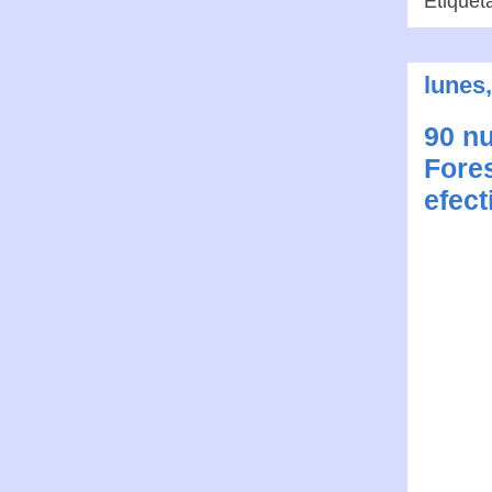
Etiquet
lunes
90 n
Fores
efect