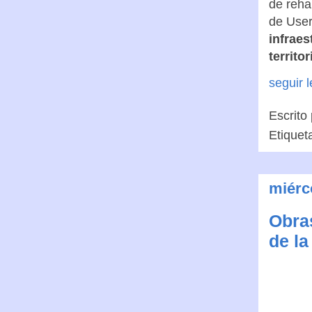
de reha
de User
infraes
territor
seguir 
Escrito
Etiquet
miérc
Obras
de la