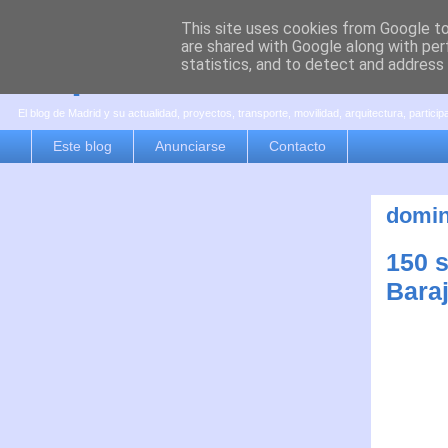
This site uses cookies from Google to 
are shared with Google along with per
es por madrid
statistics, and to detect and address
El blog de Madrid y su actualidad, proyectos, transporte, movilidad, arquitectura, partici
Este blog
Anunciarse
Contacto
domin
150 s
Bara