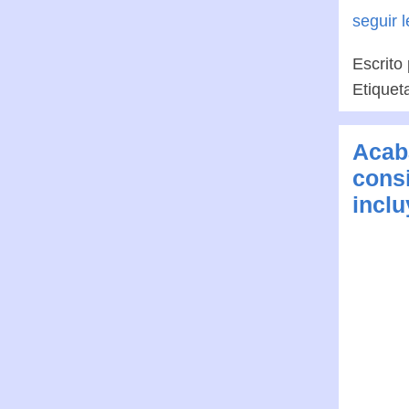
seguir 
Escrito
Etiquet
Acaba
consi
inclu