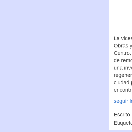
La vice
Obras y
Centro,
de remo
una inv
regener
ciudad 
encont
seguir 
Escrito
Etiquet