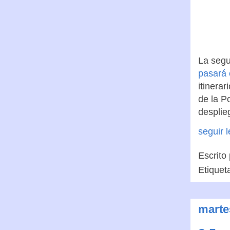
La segu
pasará 
itinera
de la P
desplie
seguir 
Escrito
Etiquet
marte