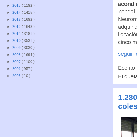
acondi
►
2015
( 1182 )
Zendal 
►
2014
( 1415 )
Neurorr
►
2013
( 1682 )
adquiri
►
2012
( 1648 )
licitac
►
2011
( 3181 )
►
2010
( 3531 )
cinco m
►
2009
( 3030 )
seguir 
►
2008
( 1694 )
►
2007
( 1100 )
Escrito
►
2006
( 957 )
Etiquet
►
2005
( 10 )
1.28
coles