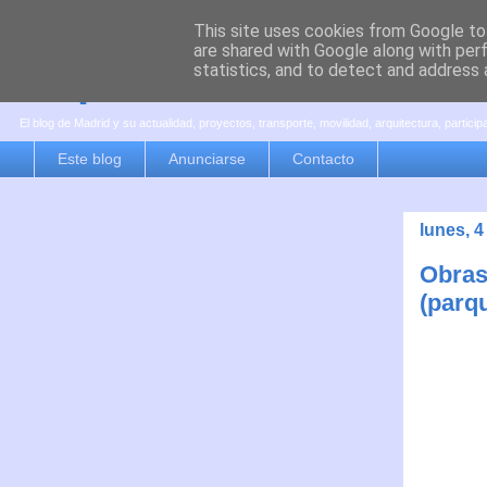
This site uses cookies from Google to 
are shared with Google along with per
es por madrid
statistics, and to detect and address 
El blog de Madrid y su actualidad, proyectos, transporte, movilidad, arquitectura, partici
Este blog
Anunciarse
Contacto
lunes, 
Obras
(parq