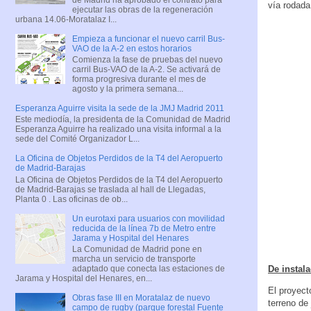
vía rodada
ejecutar las obras de la regeneración
urbana 14.06-Moratalaz I...
Empieza a funcionar el nuevo carril Bus-
VAO de la A-2 en estos horarios
Comienza la fase de pruebas del nuevo
carril Bus-VAO de la A-2. Se activará de
forma progresiva durante el mes de
agosto y la primera semana...
Esperanza Aguirre visita la sede de la JMJ Madrid 2011
Este mediodía, la presidenta de la Comunidad de Madrid
Esperanza Aguirre ha realizado una visita informal a la
sede del Comité Organizador L...
La Oficina de Objetos Perdidos de la T4 del Aeropuerto
de Madrid-Barajas
La Oficina de Objetos Perdidos de la T4 del Aeropuerto
de Madrid-Barajas se traslada al hall de Llegadas,
Planta 0 . Las oficinas de ob...
Un eurotaxi para usuarios con movilidad
reducida de la línea 7b de Metro entre
Jarama y Hospital del Henares
La Comunidad de Madrid pone en
marcha un servicio de transporte
De instal
adaptado que conecta las estaciones de
Jarama y Hospital del Henares, en...
El proyect
Obras fase III en Moratalaz de nuevo
terreno de 
campo de rugby (parque forestal Fuente