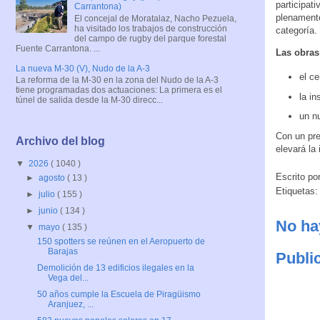
participat
Carrantona)
plenamente
El concejal de Moratalaz, Nacho Pezuela,
ha visitado los trabajos de construcción
categoría.
del campo de rugby del parque forestal
Fuente Carrantona. ...
Las obras
La nueva M-30 (V), Nudo de la A-3
el ce
La reforma de la M-30 en la zona del Nudo de la A-3
tiene programadas dos actuaciones: La primera es el
la in
túnel de salida desde la M-30 direcc...
un n
Con un pre
Archivo del blog
elevará la
▼
2026
( 1040 )
Escrito po
►
agosto
( 13 )
Etiquetas
►
julio
( 155 )
►
junio
( 134 )
No ha
▼
mayo
( 135 )
150 spotters se reúnen en el Aeropuerto de
Barajas
Publi
Demolición de 13 edificios ilegales en la
Vega del...
50 años cumple la Escuela de Piragüismo
Aranjuez, ...