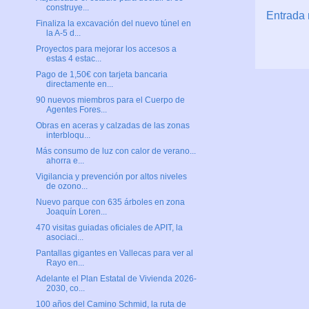
construye...
Entrada 
Finaliza la excavación del nuevo túnel en
la A-5 d...
Proyectos para mejorar los accesos a
estas 4 estac...
Pago de 1,50€ con tarjeta bancaria
directamente en...
90 nuevos miembros para el Cuerpo de
Agentes Fores...
Obras en aceras y calzadas de las zonas
interbloqu...
Más consumo de luz con calor de verano...
ahorra e...
Vigilancia y prevención por altos niveles
de ozono...
Nuevo parque con 635 árboles en zona
Joaquín Loren...
470 visitas guiadas oficiales de APIT, la
asociaci...
Pantallas gigantes en Vallecas para ver al
Rayo en...
Adelante el Plan Estatal de Vivienda 2026-
2030, co...
100 años del Camino Schmid, la ruta de