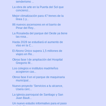
senderismo ...
La obra de arte en la Puerta del Sol que
concienci...
Mejor climatización para 47 trenes de la
línea 1 y...
86 nuevos ascensores en el barrio de
Pinar del Rey...
La Rosaleda del parque del Oeste ya tiene
las rosa...
Hasta 2028 se estudiará el aumento de
vías en la C...
El Abono Único supera 1,5 millones de
viajes en Re...
Obras fase I de ampliación del Hospital
Gregorio M...
Los colegios e institutos madrileños
acogieron cas...
Obras fase II en el parque de maquinaria
municipal...
Nuevo proyecto ‘Servicios a tu alcance,
Usera cerc...
La iglesia parroquial de Santiago y San
Juan Bauti...
Un nuevo estudio informativo para el paso