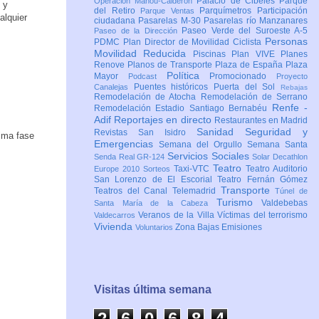
Palacio de Cibeles
Parque
Operación Mahou-Calderón
 y
del Retiro
Parquímetros
Participación
Parque Ventas
alquier
ciudadana
Pasarelas M-30
Pasarelas río Manzanares
Paseo Verde del Suroeste A-5
Paseo de la Dirección
Personas
PDMC Plan Director de Movilidad Ciclista
Movilidad Reducida
Piscinas
Plan VIVE
Planes
Renove
Planos de Transporte
Plaza de España
Plaza
Política
Mayor
Promocionado
Podcast
Proyecto
Puentes históricos
Puerta del Sol
Canalejas
Rebajas
Remodelación de Atocha
Remodelación de Serrano
Renfe -
Remodelación Estadio Santiago Bernabéu
Adif
Reportajes en directo
Restaurantes en Madrid
Sanidad
Seguridad y
Revistas
San Isidro
ima fase
Emergencias
Semana del Orgullo
Semana Santa
Servicios Sociales
Senda Real GR-124
Solar Decathlon
Teatro
Taxi-VTC
Teatro Auditorio
Europe 2010
Sorteos
San Lorenzo de El Escorial
Teatro Fernán Gómez
Transporte
Teatros del Canal
Telemadrid
Túnel de
Turismo
Valdebebas
Santa María de la Cabeza
Veranos de la Villa
Víctimas del terrorismo
Valdecarros
Vivienda
Zona Bajas Emisiones
Voluntarios
Visitas última semana
2
6
0
6
8
4