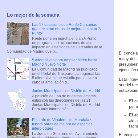
Lo mejor de la semana
Las 17 estaciones de Renfe Cercanías
que recibirán obras de mejora del plan 'A
Punto'
Renfe pone en marcha el plan A Punto ,
un programa de actuaciones de alto
impacto en estaciones de Cercanías de la
Comunidad de Madrid que b...
El conceja
rugby del 
5 alternativas para ampliar Metro hasta
presupuest
Madrid Nuevo Norte
La Comunidad de Madrid ha publicado
ejecución 
en el Portal de Trasparencia regional las
5 alternativas que estudia para llevar a
Esta inter
cabo la ampliación d...
sur del te
establecim
Juntas Municipales de Distrito de Madrid
A petición de uno de nuestros lectores,
estas son las direcciones de las 21
El e
Juntas Municipales de Distrito de Madrid .
permi
Para más información ...
El ed
El barrio de Vinateros de Moratalaz
alma
tendrá obras de mejora de espacios
facha
interbloques
La Junta de Gobierno del Ayuntamiento
El conjunt
de Madrid ha aprobado el contrato para