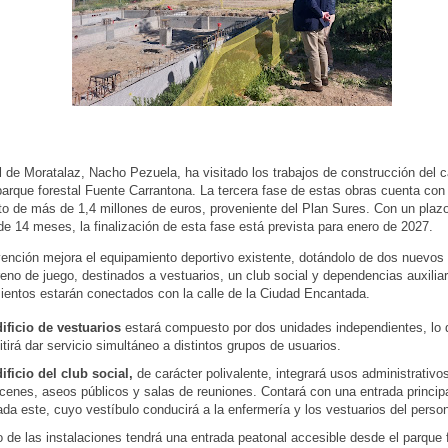
l de Moratalaz, Nacho Pezuela, ha visitado los trabajos de construcción del
parque forestal Fuente Carrantona. La tercera fase de estas obras cuenta con
o de más de 1,4 millones de euros, proveniente del Plan Sures. Con un plaz
de 14 meses, la finalización de esta fase está prevista para enero de 2027.
vención mejora el equipamiento deportivo existente, dotándolo de dos nuevos e
rreno de juego, destinados a vestuarios, un club social y dependencias auxilia
ientos estarán conectados con la calle de la Ciudad Encantada.
dificio de vestuarios
estará compuesto por dos unidades independientes, lo 
tirá dar servicio simultáneo a distintos grupos de usuarios.
ificio del club social,
de carácter polivalente, integrará usos administrativos
cenes, aseos públicos y salas de reuniones. Contará con una entrada principa
da este, cuyo vestíbulo conducirá a la enfermería y los vestuarios del perso
o de las instalaciones tendrá una entrada peatonal accesible desde el parque 