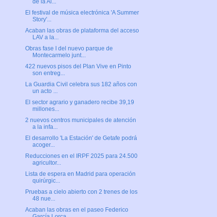
de la Al...
El festival de música electrónica 'A Summer
Story'...
Acaban las obras de plataforma del acceso
LAV a la...
Obras fase I del nuevo parque de
Montecarmelo junt...
422 nuevos pisos del Plan Vive en Pinto
son entreg...
La Guardia Civil celebra sus 182 años con
un acto ...
El sector agrario y ganadero recibe 39,19
millones...
2 nuevos centros municipales de atención
a la infa...
El desarrollo 'La Estación' de Getafe podrá
acoger...
Reducciones en el IRPF 2025 para 24.500
agricultor...
Lista de espera en Madrid para operación
quirúrgic...
Pruebas a cielo abierto con 2 trenes de los
48 nue...
Acaban las obras en el paseo Federico
García Lorca...