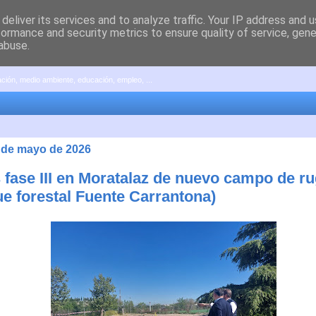
deliver its services and to analyze traffic. Your IP address and 
formance and security metrics to ensure quality of service, gen
abuse.
pación, medio ambiente, educación, empleo, ...
4 de mayo de 2026
 fase III en Moratalaz de nuevo campo de r
ue forestal Fuente Carrantona)