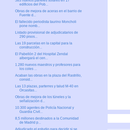
583 nuevos paneles solares en 17
edificios del Pob...
Obras de mejora de aceras en el barrio de
Fuente d...
El fallecido periodista taurino Moncholi
pone nomb...
Listado provisional de adjudicatarios de
290 pisos...
Las 19 parcelas en la capital para la
construcción...
El Pabellón 2 del Hospital Zendal
albergará el cen...
1.280 nuevos maestros y profesores para
los coles ...
Acaban las obras en la plaza del Rastrillo,
consid...
Las 13 plazas, parterres y talud M-40 en
Orcasitas...
Obras de mejora de los túneles y la
señalización d...
10.300 agentes de Policía Nacional y
Guardia Civil...
8,5 millones destinados a la Comunidad
de Madrid p...
Adjudicado el estudio para decidir si se