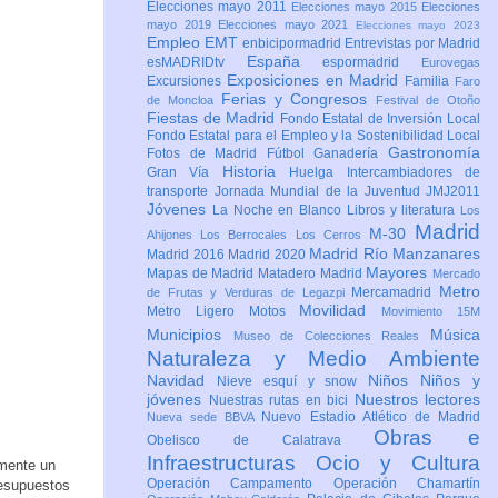
Elecciones mayo 2011
Elecciones mayo 2015
Elecciones
mayo 2019
Elecciones mayo 2021
Elecciones mayo 2023
Empleo
EMT
enbicipormadrid
Entrevistas por Madrid
España
esMADRIDtv
espormadrid
Eurovegas
Exposiciones en Madrid
Excursiones
Familia
Faro
Ferias y Congresos
de Moncloa
Festival de Otoño
Fiestas de Madrid
Fondo Estatal de Inversión Local
Fondo Estatal para el Empleo y la Sostenibilidad Local
Gastronomía
Fotos de Madrid
Fútbol
Ganadería
Historia
Gran Vía
Huelga
Intercambiadores de
transporte
Jornada Mundial de la Juventud JMJ2011
Jóvenes
La Noche en Blanco
Libros y literatura
Los
Madrid
M-30
Ahijones
Los Berrocales
Los Cerros
Madrid Río Manzanares
Madrid 2016
Madrid 2020
Mayores
Mapas de Madrid
Matadero Madrid
Mercado
Metro
Mercamadrid
de Frutas y Verduras de Legazpi
Movilidad
Metro Ligero
Motos
Movimiento 15M
Municipios
Música
Museo de Colecciones Reales
Naturaleza y Medio Ambiente
Navidad
Niños
Niños y
Nieve esquí y snow
jóvenes
Nuestros lectores
Nuestras rutas en bici
Nuevo Estadio Atlético de Madrid
Nueva sede BBVA
Obras e
Obelisco de Calatrava
Infraestructuras
Ocio y Cultura
amente un
Operación Campamento
Operación Chamartín
presupuestos