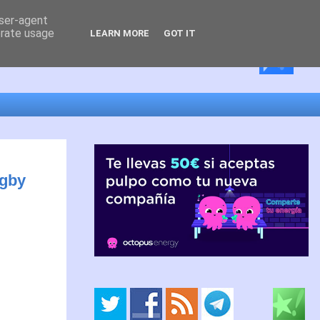
user-agent
erate usage
LEARN MORE
GOT IT
ugby