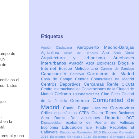
Etiquetas
Aeropuerto Madrid-Barajas
Acción Ciudadana
Agricultura
App
Arco Verde
 campo de
Alcalá de Henares
Arquitectura y Urbanismo
Autobuses
 un
Interurbanos
Blogs e
Aviación
Azca
Bibliotecas
o de
Internet
Bosque Metropolitano
Camino de Santiago
CanalcamTV
Carreteras de Madrid
Carnaval
Casa de Campo
Centros Comerciales de Madrid
dificios al
Centros Deportivos
Cercanías Renfe
CICCM
res. Estos
Centro Internacional de Convenciones de la Ciudad de
Ciclismo
Madrid
Cine
Circo
Ciudad
CiclistasMolestos
Comunidad de
Comercio
de la Justicia
que
Madrid
Coronavirus
Conde Duque
Consumo
Crítica espectáculos
CTBA Cuatro Torres Business
,
Deporte
Area
Danza
De vacaciones
DGT
l en la
ecobarrio de Puente de Vallecas
Discapacidad
nal.
Educación
Economía
Eje Prado Recoletos
El
Cañaveral
Elecciones Generales 2015
Elecciones Generales
forestal y una
2016
Elecciones Generales 2019
Elecciones Generales 2023