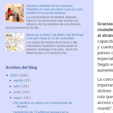
Ayudas a familias de las escuelas
infantiles en caso de cierre o por un caso
positivo en su grupo burbuja
La vicealcaldesa de Madrid, Begoña
Villacís, ha anunciado este viernes un
Gracias
refuerzo de las medidas de conciliación
del Ayuntamiento de Ma...
ciudade
Obras en la línea 1 de Metro: del domingo
al alca
3 de julio hasta el 12 de noviembre
capacid
Las obras de mejora de la línea 1 del
suburbano madrileño comenzarán el
y cuent
próximo domingo 3 de julio . Así lo ha
países 
determinado el Consorcio Re...
especial
Según e
Archivo del blog
aumente
▼
2026
( 1049 )
La conc
►
agosto
( 22 )
importan
►
julio
( 155 )
Airlines
►
junio
( 134 )
ruta que
▼
mayo
( 135 )
acceso 
150 spotters se reúnen en el Aeropuerto de
Barajas
mundo
”
Demolición de 13 edificios ilegales en la