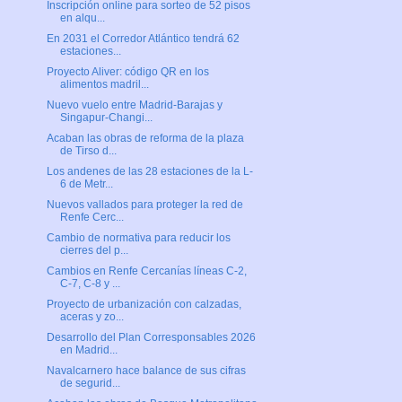
Inscripción online para sorteo de 52 pisos
en alqu...
En 2031 el Corredor Atlántico tendrá 62
estaciones...
Proyecto Aliver: código QR en los
alimentos madril...
Nuevo vuelo entre Madrid-Barajas y
Singapur-Changi...
Acaban las obras de reforma de la plaza
de Tirso d...
Los andenes de las 28 estaciones de la L-
6 de Metr...
Nuevos vallados para proteger la red de
Renfe Cerc...
Cambio de normativa para reducir los
cierres del p...
Cambios en Renfe Cercanías líneas C-2,
C-7, C-8 y ...
Proyecto de urbanización con calzadas,
aceras y zo...
Desarrollo del Plan Corresponsables 2026
en Madrid...
Navalcarnero hace balance de sus cifras
de segurid...