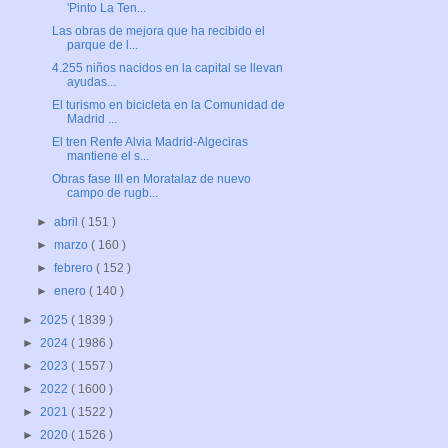
'Pinto La Ten...
Las obras de mejora que ha recibido el
parque de l...
4.255 niños nacidos en la capital se llevan
ayudas...
El turismo en bicicleta en la Comunidad de
Madrid ...
El tren Renfe Alvia Madrid-Algeciras
mantiene el s...
Obras fase III en Moratalaz de nuevo
campo de rugb...
►
abril
( 151 )
►
marzo
( 160 )
►
febrero
( 152 )
►
enero
( 140 )
►
2025
( 1839 )
►
2024
( 1986 )
►
2023
( 1557 )
►
2022
( 1600 )
►
2021
( 1522 )
►
2020
( 1526 )