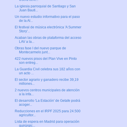
La iglesia parroquial de Santiago y San
Juan Bauti...
Un nuevo estudio informativo para el paso
de la Al...
El festival de música electrónica 'A Summer
Story'...
Acaban las obras de plataforma del acceso
LAV a la...
Obras fase I del nuevo parque de
Montecarmelo junt...
422 nuevos pisos del Plan Vive en Pinto
son entreg...
La Guardia Civil celebra sus 182 años con
un acto ...
El sector agrario y ganadero recibe 39,19
millones...
2 nuevos centros municipales de atención
a la infa...
El desarrollo 'La Estación' de Getafe podrá
acoger...
Reducciones en el IRPF 2025 para 24.500
agricultor...
Lista de espera en Madrid para operación
quirúrgic...