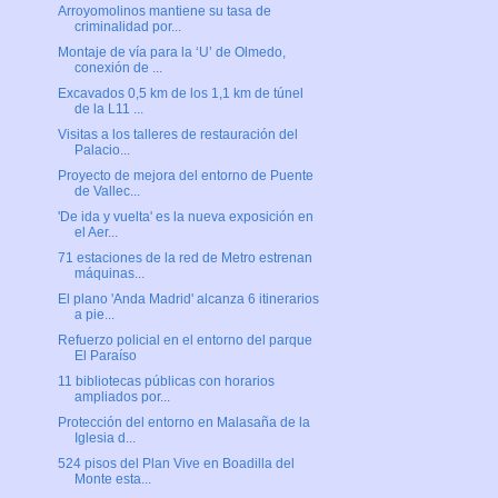
Arroyomolinos mantiene su tasa de
criminalidad por...
Montaje de vía para la ‘U’ de Olmedo,
conexión de ...
Excavados 0,5 km de los 1,1 km de túnel
de la L11 ...
Visitas a los talleres de restauración del
Palacio...
Proyecto de mejora del entorno de Puente
de Vallec...
'De ida y vuelta' es la nueva exposición en
el Aer...
71 estaciones de la red de Metro estrenan
máquinas...
El plano 'Anda Madrid' alcanza 6 itinerarios
a pie...
Refuerzo policial en el entorno del parque
El Paraíso
11 bibliotecas públicas con horarios
ampliados por...
Protección del entorno en Malasaña de la
Iglesia d...
524 pisos del Plan Vive en Boadilla del
Monte esta...