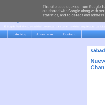
This site uses cookies from Google to 
are shared with Google along with per
es por madrid
statistics, and to detect and address
El blog de Madrid y su actualidad, proyectos, transporte, movilidad, arquitectura, partici
Este blog
Anunciarse
Contacto
sábad
Nuevo
Chan