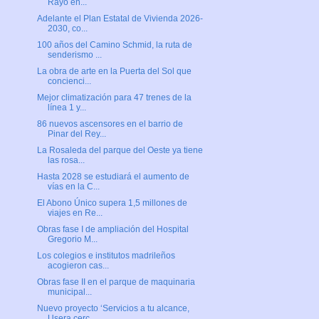
Rayo en...
Adelante el Plan Estatal de Vivienda 2026-
2030, co...
100 años del Camino Schmid, la ruta de
senderismo ...
La obra de arte en la Puerta del Sol que
concienci...
Mejor climatización para 47 trenes de la
línea 1 y...
86 nuevos ascensores en el barrio de
Pinar del Rey...
La Rosaleda del parque del Oeste ya tiene
las rosa...
Hasta 2028 se estudiará el aumento de
vías en la C...
El Abono Único supera 1,5 millones de
viajes en Re...
Obras fase I de ampliación del Hospital
Gregorio M...
Los colegios e institutos madrileños
acogieron cas...
Obras fase II en el parque de maquinaria
municipal...
Nuevo proyecto ‘Servicios a tu alcance,
Usera cerc...