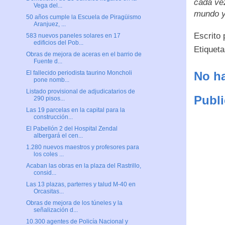
cada vez
Vega del...
mundo y
50 años cumple la Escuela de Piragüismo
Aranjuez, ...
Escrito
583 nuevos paneles solares en 17
edificios del Pob...
Etiquet
Obras de mejora de aceras en el barrio de
Fuente d...
No ha
El fallecido periodista taurino Moncholi
pone nomb...
Listado provisional de adjudicatarios de
Publi
290 pisos...
Las 19 parcelas en la capital para la
construcción...
El Pabellón 2 del Hospital Zendal
albergará el cen...
1.280 nuevos maestros y profesores para
los coles ...
Acaban las obras en la plaza del Rastrillo,
consid...
Las 13 plazas, parterres y talud M-40 en
Orcasitas...
Obras de mejora de los túneles y la
señalización d...
10.300 agentes de Policía Nacional y