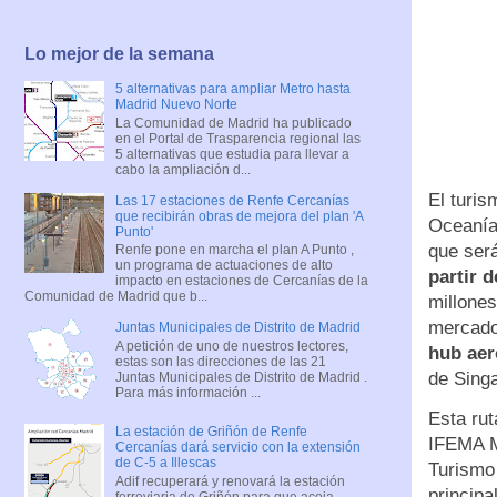
Lo mejor de la semana
5 alternativas para ampliar Metro hasta
Madrid Nuevo Norte
La Comunidad de Madrid ha publicado
en el Portal de Trasparencia regional las
5 alternativas que estudia para llevar a
cabo la ampliación d...
El turis
Las 17 estaciones de Renfe Cercanías
que recibirán obras de mejora del plan 'A
Oceanía 
Punto'
que será
Renfe pone en marcha el plan A Punto ,
un programa de actuaciones de alto
partir d
impacto en estaciones de Cercanías de la
Comunidad de Madrid que b...
millones
mercados
Juntas Municipales de Distrito de Madrid
A petición de uno de nuestros lectores,
hub aer
estas son las direcciones de las 21
de Sing
Juntas Municipales de Distrito de Madrid .
Para más información ...
Esta ru
La estación de Griñón de Renfe
IFEMA M
Cercanías dará servicio con la extensión
de C-5 a Illescas
Turismo 
Adif recuperará y renovará la estación
principa
ferroviaria de Griñón para que acoja