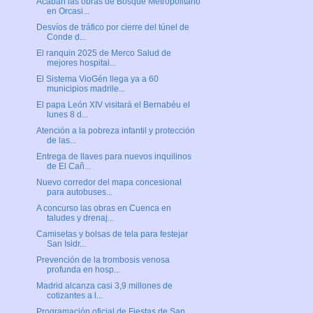
Acaban las obras de Bosque Metropolitano
en Orcasi...
Desvíos de tráfico por cierre del túnel de
Conde d...
El ranquin 2025 de Merco Salud de
mejores hospital...
El Sistema VioGén llega ya a 60
municipios madrile...
El papa León XIV visitará el Bernabéu el
lunes 8 d...
Atención a la pobreza infantil y protección
de las...
Entrega de llaves para nuevos inquilinos
de El Cañ...
Nuevo corredor del mapa concesional
para autobuses...
A concurso las obras en Cuenca en
taludes y drenaj...
Camisetas y bolsas de tela para festejar
San Isidr...
Prevención de la trombosis venosa
profunda en hosp...
Madrid alcanza casi 3,9 millones de
cotizantes a l...
Programación oficial de Fiestas de San