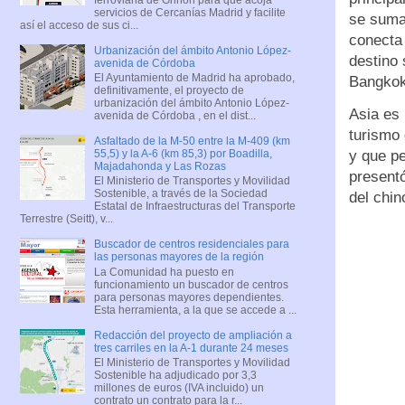
servicios de Cercanías Madrid y facilite
se suman
así el acceso de sus ci...
conecta
Urbanización del ámbito Antonio López-
destino 
avenida de Córdoba
El Ayuntamiento de Madrid ha aprobado,
Bangkok
definitivamente, el proyecto de
urbanización del ámbito Antonio López-
Asia es 
avenida de Córdoba , en el dist...
turismo 
Asfaltado de la M-50 entre la M-409 (km
y que pe
55,5) y la A-6 (km 85,3) por Boadilla,
Majadahonda y Las Rozas
present
El Ministerio de Transportes y Movilidad
Sostenible, a través de la Sociedad
del chin
Estatal de Infraestructuras del Transporte
Terrestre (Seitt), v...
Buscador de centros residenciales para
las personas mayores de la región
La Comunidad ha puesto en
funcionamiento un buscador de centros
para personas mayores dependientes.
Esta herramienta, a la que se accede a ...
Redacción del proyecto de ampliación a
tres carriles en la A-1 durante 24 meses
El Ministerio de Transportes y Movilidad
Sostenible ha adjudicado por 3,3
millones de euros (IVA incluido) un
contrato un contrato para la r...