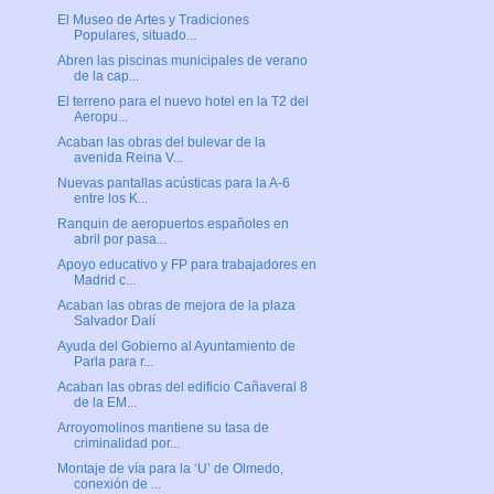
El Museo de Artes y Tradiciones
Populares, situado...
Abren las piscinas municipales de verano
de la cap...
El terreno para el nuevo hotel en la T2 del
Aeropu...
Acaban las obras del bulevar de la
avenida Reina V...
Nuevas pantallas acústicas para la A-6
entre los K...
Ranquin de aeropuertos españoles en
abril por pasa...
Apoyo educativo y FP para trabajadores en
Madrid c...
Acaban las obras de mejora de la plaza
Salvador Dalí
Ayuda del Gobierno al Ayuntamiento de
Parla para r...
Acaban las obras del edificio Cañaveral 8
de la EM...
Arroyomolinos mantiene su tasa de
criminalidad por...
Montaje de vía para la ‘U’ de Olmedo,
conexión de ...