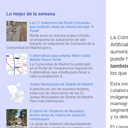
Lo mejor de la semana
Las 17 estaciones de Renfe Cercanías
que recibirán obras de mejora del plan 'A
Punto'
Renfe pone en marcha el plan A Punto ,
La Comu
un programa de actuaciones de alto
impacto en estaciones de Cercanías de la
Artifici
Comunidad de Madrid que b...
aumenta
5 alternativas para ampliar Metro hasta
puede h
Madrid Nuevo Norte
La Comunidad de Madrid ha publicado
tambié
en el Portal de Trasparencia regional las
los que
5 alternativas que estudia para llevar a
cabo la ampliación d...
Esta ini
Juntas Municipales de Distrito de Madrid
A petición de uno de nuestros lectores,
colabora
estas son las direcciones de las 21
imágene
Juntas Municipales de Distrito de Madrid .
Para más información ...
mamogra
segment
El barrio de Vinateros de Moratalaz
tendrá obras de mejora de espacios
y la det
interbloques
La Junta de Gobierno del Ayuntamiento
El conse
de Madrid ha aprobado el contrato para