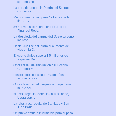
senderismo ...
La obra de arte en la Puerta del Sol que
concienci...
Mejor climatización para 47 trenes de la
línea 1 y...
86 nuevos ascensores en el barrio de
Pinar del Rey...
La Rosaleda del parque del Oeste ya tiene
las rosa...
Hasta 2028 se estudiará el aumento de
vías en la C...
El Abono Único supera 1,5 millones de
viajes en Re...
Obras fase I de ampliación del Hospital
Gregorio M...
Los colegios e institutos madrileños
acogieron cas...
Obras fase II en el parque de maquinaria
municipal...
Nuevo proyecto ‘Servicios a tu alcance,
Usera cerc...
La iglesia parroquial de Santiago y San
Juan Bauti...
Un nuevo estudio informativo para el paso