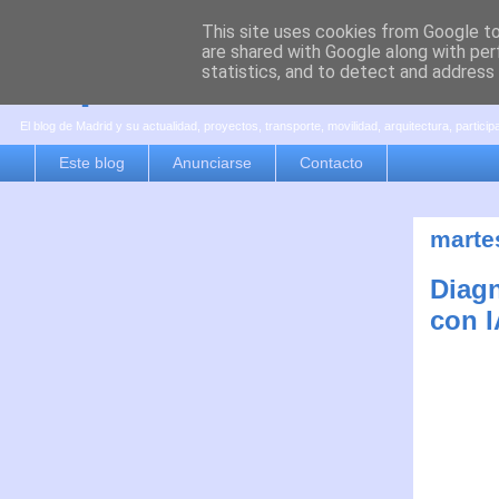
This site uses cookies from Google to 
are shared with Google along with per
es por madrid
statistics, and to detect and address
El blog de Madrid y su actualidad, proyectos, transporte, movilidad, arquitectura, partici
Este blog
Anunciarse
Contacto
marte
Diagn
con I