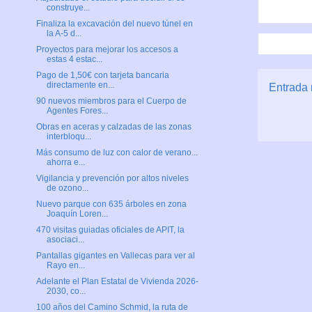
construye...
Finaliza la excavación del nuevo túnel en
la A-5 d...
Proyectos para mejorar los accesos a
estas 4 estac...
Pago de 1,50€ con tarjeta bancaria
directamente en...
Entrada 
90 nuevos miembros para el Cuerpo de
Agentes Fores...
Obras en aceras y calzadas de las zonas
interbloqu...
Más consumo de luz con calor de verano...
ahorra e...
Vigilancia y prevención por altos niveles
de ozono...
Nuevo parque con 635 árboles en zona
Joaquín Loren...
470 visitas guiadas oficiales de APIT, la
asociaci...
Pantallas gigantes en Vallecas para ver al
Rayo en...
Adelante el Plan Estatal de Vivienda 2026-
2030, co...
100 años del Camino Schmid, la ruta de