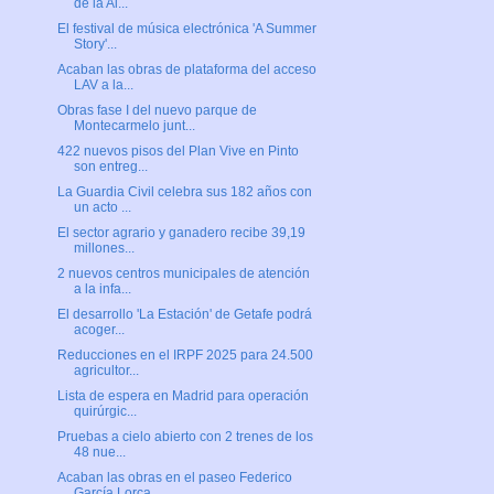
de la Al...
El festival de música electrónica 'A Summer
Story'...
Acaban las obras de plataforma del acceso
LAV a la...
Obras fase I del nuevo parque de
Montecarmelo junt...
422 nuevos pisos del Plan Vive en Pinto
son entreg...
La Guardia Civil celebra sus 182 años con
un acto ...
El sector agrario y ganadero recibe 39,19
millones...
2 nuevos centros municipales de atención
a la infa...
El desarrollo 'La Estación' de Getafe podrá
acoger...
Reducciones en el IRPF 2025 para 24.500
agricultor...
Lista de espera en Madrid para operación
quirúrgic...
Pruebas a cielo abierto con 2 trenes de los
48 nue...
Acaban las obras en el paseo Federico
García Lorca...