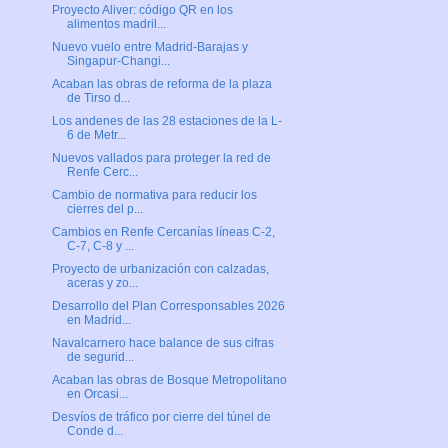
Proyecto Aliver: código QR en los
alimentos madril...
Nuevo vuelo entre Madrid-Barajas y
Singapur-Changi...
Acaban las obras de reforma de la plaza
de Tirso d...
Los andenes de las 28 estaciones de la L-
6 de Metr...
Nuevos vallados para proteger la red de
Renfe Cerc...
Cambio de normativa para reducir los
cierres del p...
Cambios en Renfe Cercanías líneas C-2,
C-7, C-8 y ...
Proyecto de urbanización con calzadas,
aceras y zo...
Desarrollo del Plan Corresponsables 2026
en Madrid...
Navalcarnero hace balance de sus cifras
de segurid...
Acaban las obras de Bosque Metropolitano
en Orcasi...
Desvíos de tráfico por cierre del túnel de
Conde d...