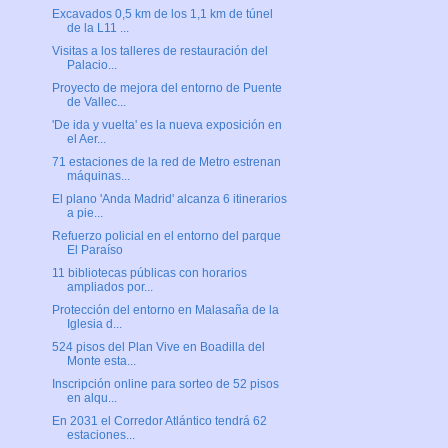
Excavados 0,5 km de los 1,1 km de túnel
de la L11 ...
Visitas a los talleres de restauración del
Palacio...
Proyecto de mejora del entorno de Puente
de Vallec...
'De ida y vuelta' es la nueva exposición en
el Aer...
71 estaciones de la red de Metro estrenan
máquinas...
El plano 'Anda Madrid' alcanza 6 itinerarios
a pie...
Refuerzo policial en el entorno del parque
El Paraíso
11 bibliotecas públicas con horarios
ampliados por...
Protección del entorno en Malasaña de la
Iglesia d...
524 pisos del Plan Vive en Boadilla del
Monte esta...
Inscripción online para sorteo de 52 pisos
en alqu...
En 2031 el Corredor Atlántico tendrá 62
estaciones...