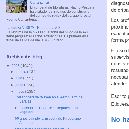
diagnóst
Carrantona)
El concejal de Moratalaz, Nacho Pezuela,
de criba
ha visitado los trabajos de construcción
del campo de rugby del parque forestal
Fuente Carrantona. ...
Los prof
próximo
La nueva M-30 (V), Nudo de la A-3
La reforma de la M-30 en la zona del Nudo de la A-3
exactitu
tiene programadas dos actuaciones: La primera es el
forma pr
túnel de salida desde la M-30 direcc...
El uso d
supervis
Archivo del blog
consiste
▼
2026
( 1040 )
resultad
►
agosto
( 13 )
necesari
►
julio
( 155 )
atender
►
junio
( 134 )
▼
mayo
( 135 )
Escrito
150 spotters se reúnen en el Aeropuerto de
Barajas
Etiquet
Demolición de 13 edificios ilegales en la
Vega del...
No ha
50 años cumple la Escuela de Piragüismo
Aranjuez, ...