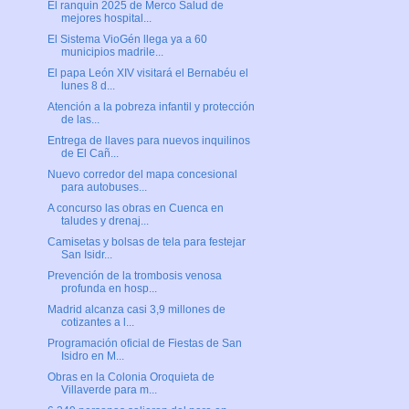
El ranquin 2025 de Merco Salud de
mejores hospital...
El Sistema VioGén llega ya a 60
municipios madrile...
El papa León XIV visitará el Bernabéu el
lunes 8 d...
Atención a la pobreza infantil y protección
de las...
Entrega de llaves para nuevos inquilinos
de El Cañ...
Nuevo corredor del mapa concesional
para autobuses...
A concurso las obras en Cuenca en
taludes y drenaj...
Camisetas y bolsas de tela para festejar
San Isidr...
Prevención de la trombosis venosa
profunda en hosp...
Madrid alcanza casi 3,9 millones de
cotizantes a l...
Programación oficial de Fiestas de San
Isidro en M...
Obras en la Colonia Oroquieta de
Villaverde para m...