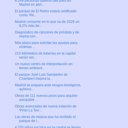
6.249 personas salieron del paro en
Madrid en abri...
El parque de El Retiro estará certificado
como ‘Re...
Madrid consume en lo que va de 2026 un
8,2% más de...
Diagnóstico de cánceres de próstata y de
mama con ...
Más plazo para solicitar las ayudas para
víctimas ...
210 kilómetros de tuberías en la capital
serán ren...
Un nuevo centro de interpretación en
temas ambient...
El parque José Luis Sampedro de
Chamberí mejora la...
Madrid se prepara ante riesgos biológicos,
químico...
Obras de 111 nuevos pisos para alquiler
asequible ...
Obras avanzadas de nueva estación de
'Pinto La Ten...
Las obras de mejora que ha recibido el
parque de l...
4.255 niños nacidos en la capital se llevan