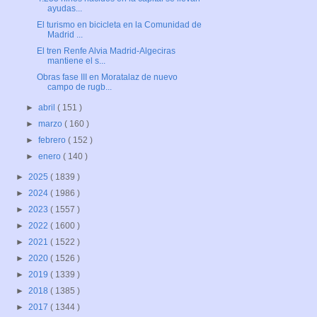
ayudas...
El turismo en bicicleta en la Comunidad de
Madrid ...
El tren Renfe Alvia Madrid-Algeciras
mantiene el s...
Obras fase III en Moratalaz de nuevo
campo de rugb...
►
abril
( 151 )
►
marzo
( 160 )
►
febrero
( 152 )
►
enero
( 140 )
►
2025
( 1839 )
►
2024
( 1986 )
►
2023
( 1557 )
►
2022
( 1600 )
►
2021
( 1522 )
►
2020
( 1526 )
►
2019
( 1339 )
►
2018
( 1385 )
►
2017
( 1344 )