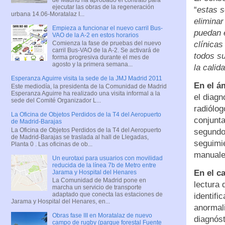
ejecutar las obras de la regeneración
“
estas s
urbana 14.06-Moratalaz I...
eliminar
Empieza a funcionar el nuevo carril Bus-
puedan 
VAO de la A-2 en estos horarios
clínicas
Comienza la fase de pruebas del nuevo
carril Bus-VAO de la A-2. Se activará de
todos su
forma progresiva durante el mes de
agosto y la primera semana...
la calid
Esperanza Aguirre visita la sede de la JMJ Madrid 2011
En el á
Este mediodía, la presidenta de la Comunidad de Madrid
Esperanza Aguirre ha realizado una visita informal a la
el diagn
sede del Comité Organizador L...
radiólog
La Oficina de Objetos Perdidos de la T4 del Aeropuerto
conjunta
de Madrid-Barajas
La Oficina de Objetos Perdidos de la T4 del Aeropuerto
segundos
de Madrid-Barajas se traslada al hall de Llegadas,
seguimi
Planta 0 . Las oficinas de ob...
manuales
Un eurotaxi para usuarios con movilidad
reducida de la línea 7b de Metro entre
En el c
Jarama y Hospital del Henares
La Comunidad de Madrid pone en
lectura
marcha un servicio de transporte
adaptado que conecta las estaciones de
identif
Jarama y Hospital del Henares, en...
anormali
Obras fase III en Moratalaz de nuevo
diagnóst
campo de rugby (parque forestal Fuente