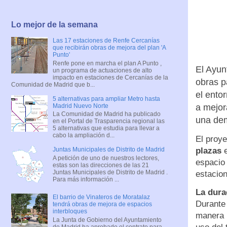
Lo mejor de la semana
Las 17 estaciones de Renfe Cercanías
que recibirán obras de mejora del plan 'A
Punto'
Renfe pone en marcha el plan A Punto ,
El Ayun
un programa de actuaciones de alto
impacto en estaciones de Cercanías de la
obras p
Comunidad de Madrid que b...
el ento
5 alternativas para ampliar Metro hasta
Madrid Nuevo Norte
a mejor
La Comunidad de Madrid ha publicado
una dem
en el Portal de Trasparencia regional las
5 alternativas que estudia para llevar a
cabo la ampliación d...
El proy
plazas
e
Juntas Municipales de Distrito de Madrid
A petición de uno de nuestros lectores,
espacio
estas son las direcciones de las 21
Juntas Municipales de Distrito de Madrid .
estacio
Para más información ...
La dura
El barrio de Vinateros de Moratalaz
Durante 
tendrá obras de mejora de espacios
interbloques
manera i
La Junta de Gobierno del Ayuntamiento
de Madrid ha aprobado el contrato para