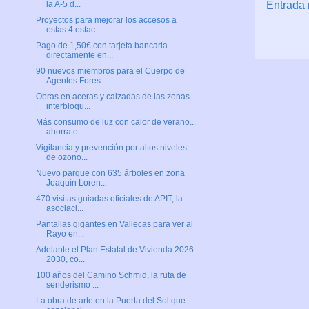
Entrada 
la A-5 d...
Proyectos para mejorar los accesos a
estas 4 estac...
Pago de 1,50€ con tarjeta bancaria
directamente en...
90 nuevos miembros para el Cuerpo de
Agentes Fores...
Obras en aceras y calzadas de las zonas
interbloqu...
Más consumo de luz con calor de verano...
ahorra e...
Vigilancia y prevención por altos niveles
de ozono...
Nuevo parque con 635 árboles en zona
Joaquín Loren...
470 visitas guiadas oficiales de APIT, la
asociaci...
Pantallas gigantes en Vallecas para ver al
Rayo en...
Adelante el Plan Estatal de Vivienda 2026-
2030, co...
100 años del Camino Schmid, la ruta de
senderismo ...
La obra de arte en la Puerta del Sol que