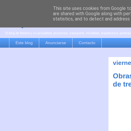
This site uses cookies from Google to 
are shared with Google along with per
es por madrid
statistics, and to detect and address
El blog de Madrid y su actualidad, proyectos, transporte, movilidad, arquitectura, partici
Este blog
Anunciarse
Contacto
viern
Obras
de tr