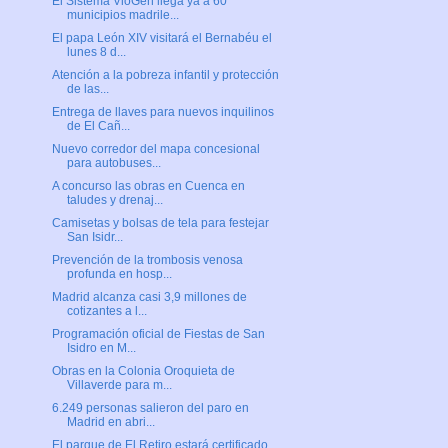
El Sistema VioGén llega ya a 60
municipios madrile...
El papa León XIV visitará el Bernabéu el
lunes 8 d...
Atención a la pobreza infantil y protección
de las...
Entrega de llaves para nuevos inquilinos
de El Cañ...
Nuevo corredor del mapa concesional
para autobuses...
A concurso las obras en Cuenca en
taludes y drenaj...
Camisetas y bolsas de tela para festejar
San Isidr...
Prevención de la trombosis venosa
profunda en hosp...
Madrid alcanza casi 3,9 millones de
cotizantes a l...
Programación oficial de Fiestas de San
Isidro en M...
Obras en la Colonia Oroquieta de
Villaverde para m...
6.249 personas salieron del paro en
Madrid en abri...
El parque de El Retiro estará certificado