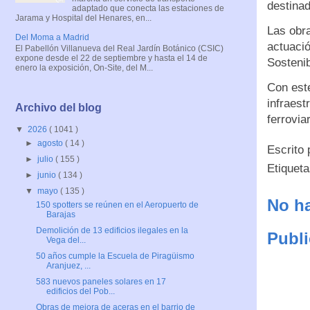
destinad
adaptado que conecta las estaciones de
Jarama y Hospital del Henares, en...
Las obra
Del Moma a Madrid
actuaci
El Pabellón Villanueva del Real Jardín Botánico (CSIC)
expone desde el 22 de septiembre y hasta el 14 de
Sostenib
enero la exposición, On-Site, del M...
Con este
infraest
Archivo del blog
ferrovia
▼
2026
( 1041 )
►
agosto
( 14 )
Escrito
►
julio
( 155 )
Etiquet
►
junio
( 134 )
▼
mayo
( 135 )
No ha
150 spotters se reúnen en el Aeropuerto de
Barajas
Demolición de 13 edificios ilegales en la
Publi
Vega del...
50 años cumple la Escuela de Piragüismo
Aranjuez, ...
583 nuevos paneles solares en 17
edificios del Pob...
Obras de mejora de aceras en el barrio de