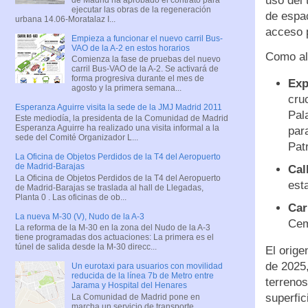
uso del 
ejecutar las obras de la regeneración
de espac
urbana 14.06-Moratalaz I...
acceso p
Empieza a funcionar el nuevo carril Bus-
VAO de la A-2 en estos horarios
Como alt
Comienza la fase de pruebas del nuevo
carril Bus-VAO de la A-2. Se activará de
forma progresiva durante el mes de
Exp
agosto y la primera semana...
cru
Esperanza Aguirre visita la sede de la JMJ Madrid 2011
Pal
Este mediodía, la presidenta de la Comunidad de Madrid
Esperanza Aguirre ha realizado una visita informal a la
par
sede del Comité Organizador L...
Pat
La Oficina de Objetos Perdidos de la T4 del Aeropuerto
de Madrid-Barajas
Cal
La Oficina de Objetos Perdidos de la T4 del Aeropuerto
est
de Madrid-Barajas se traslada al hall de Llegadas,
Planta 0 . Las oficinas de ob...
Car
La nueva M-30 (V), Nudo de la A-3
Cem
La reforma de la M-30 en la zona del Nudo de la A-3
tiene programadas dos actuaciones: La primera es el
túnel de salida desde la M-30 direcc...
El orige
de 2025,
Un eurotaxi para usuarios con movilidad
reducida de la línea 7b de Metro entre
terreno
Jarama y Hospital del Henares
superfic
La Comunidad de Madrid pone en
marcha un servicio de transporte