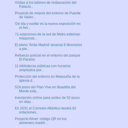
Visitas a los talleres de restauración del
Palacio...
Proyecto de mejora del entorno de Puente
de Vallec...
'De ida y vuelta' es la nueva exposición en
el Aer...
71 estaciones de la red de Metro estrenan
máquinas...
El plano 'Anda Madrid' alcanza 6 itinerarios
a pie...
Refuerzo policial en el entorno del parque
El Paraíso
11 bibliotecas públicas con horarios
ampliados por...
Protección del entorno en Malasaña de la
Iglesia d...
524 pisos del Plan Vive en Boadilla del
Monte esta...
Inscripción online para sorteo de 52 pisos
en alqu...
En 2031 el Corredor Atlántico tendrá 62
estaciones...
Proyecto Aliver: código QR en los
alimentos madril...