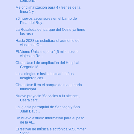
concienci...
Mejor climatización para 47 trenes de la
línea 1 y...
86 nuevos ascensores en el barrio de
Pinar del Rey...
La Rosaleda del parque del Oeste ya tiene
las rosa...
Hasta 2028 se estudiará el aumento de
vías en la C...
El Abono Único supera 1,5 millones de
viajes en Re...
Obras fase I de ampliación del Hospital
Gregorio M...
Los colegios e institutos madrileños
acogieron cas...
Obras fase II en el parque de maquinaria
municipal...
Nuevo proyecto ‘Servicios a tu alcance,
Usera cerc...
La iglesia parroquial de Santiago y San
Juan Bauti...
Un nuevo estudio informativo para el paso
de la Al...
El festival de música electrónica 'A Summer
Story'...