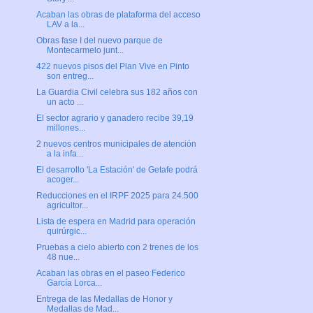
Acaban las obras de plataforma del acceso
LAV a la...
Obras fase I del nuevo parque de
Montecarmelo junt...
422 nuevos pisos del Plan Vive en Pinto
son entreg...
La Guardia Civil celebra sus 182 años con
un acto ...
El sector agrario y ganadero recibe 39,19
millones...
2 nuevos centros municipales de atención
a la infa...
El desarrollo 'La Estación' de Getafe podrá
acoger...
Reducciones en el IRPF 2025 para 24.500
agricultor...
Lista de espera en Madrid para operación
quirúrgic...
Pruebas a cielo abierto con 2 trenes de los
48 nue...
Acaban las obras en el paseo Federico
García Lorca...
Entrega de las Medallas de Honor y
Medallas de Mad...