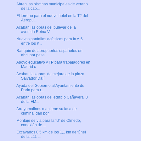
Abren las piscinas municipales de verano
de la cap...
El terreno para el nuevo hotel en la T2 del
Aeropu...
Acaban las obras del bulevar de la
avenida Reina V...
Nuevas pantallas acústicas para la A-6
entre los K...
Ranquin de aeropuertos españoles en
abril por pasa...
Apoyo educativo y FP para trabajadores en
Madrid c...
Acaban las obras de mejora de la plaza
Salvador Dalí
Ayuda del Gobierno al Ayuntamiento de
Parla para r...
Acaban las obras del edificio Cañaveral 8
de la EM...
Arroyomolinos mantiene su tasa de
criminalidad por...
Montaje de vía para la ‘U’ de Olmedo,
conexión de ...
Excavados 0,5 km de los 1,1 km de túnel
de la L11 ...