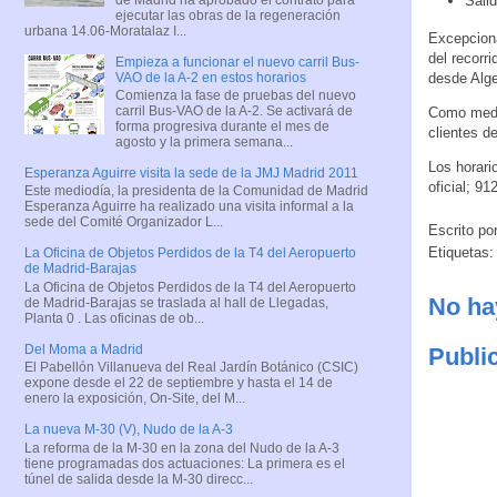
Salid
ejecutar las obras de la regeneración
urbana 14.06-Moratalaz I...
Excepciona
del recorr
Empieza a funcionar el nuevo carril Bus-
VAO de la A-2 en estos horarios
desde Alge
Comienza la fase de pruebas del nuevo
carril Bus-VAO de la A-2. Se activará de
Como medid
forma progresiva durante el mes de
clientes de
agosto y la primera semana...
Los horari
Esperanza Aguirre visita la sede de la JMJ Madrid 2011
oficial; 9
Este mediodía, la presidenta de la Comunidad de Madrid
Esperanza Aguirre ha realizado una visita informal a la
sede del Comité Organizador L...
Escrito po
Etiquetas
La Oficina de Objetos Perdidos de la T4 del Aeropuerto
de Madrid-Barajas
La Oficina de Objetos Perdidos de la T4 del Aeropuerto
No ha
de Madrid-Barajas se traslada al hall de Llegadas,
Planta 0 . Las oficinas de ob...
Del Moma a Madrid
Publi
El Pabellón Villanueva del Real Jardín Botánico (CSIC)
expone desde el 22 de septiembre y hasta el 14 de
enero la exposición, On-Site, del M...
La nueva M-30 (V), Nudo de la A-3
La reforma de la M-30 en la zona del Nudo de la A-3
tiene programadas dos actuaciones: La primera es el
túnel de salida desde la M-30 direcc...