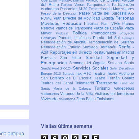
Palacio de Cibeles
Parque
Operación Mahou-Calderón
del Retiro
Parquímetros
Participación
Parque Ventas
ciudadana
Pasarelas M-30
Pasarelas río Manzanares
Paseo Verde del Suroeste A-5
Paseo de la Dirección
Personas
PDMC Plan Director de Movilidad Ciclista
Movilidad Reducida
Piscinas
Plan VIVE
Planes
Renove
Planos de Transporte
Plaza de España
Plaza
Política
Mayor
Promocionado
Podcast
Proyecto
Puentes históricos
Puerta del Sol
Canalejas
Rebajas
Remodelación de Atocha
Remodelación de Serrano
Renfe -
Remodelación Estadio Santiago Bernabéu
Adif
Reportajes en directo
Restaurantes en Madrid
Sanidad
Seguridad y
Revistas
San Isidro
Emergencias
Semana del Orgullo
Semana Santa
Servicios Sociales
Senda Real GR-124
Solar Decathlon
Teatro
Taxi-VTC
Teatro Auditorio
Europe 2010
Sorteos
San Lorenzo de El Escorial
Teatro Fernán Gómez
Transporte
Teatros del Canal
Telemadrid
Túnel de
Turismo
Valdebebas
Santa María de la Cabeza
Veranos de la Villa
Víctimas del terrorismo
Valdecarros
Vivienda
Zona Bajas Emisiones
Voluntarios
Visitas última semana
ada antigua
2
6
9
2
7
6