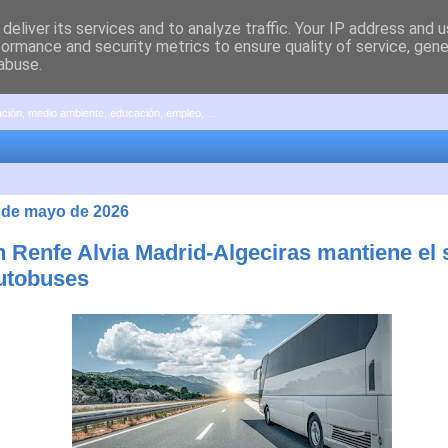
deliver its services and to analyze traffic. Your IP address and 
formance and security metrics to ensure quality of service, gen
abuse.
pación, medio ambiente, educación, empleo, ...
4 de mayo de 2026
n Renfe Alvia Madrid-Algeciras mantiene el 
utobuses