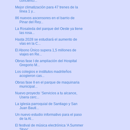
concienci...
Mejor climatización para 47 trenes de la
línea 1 y...
86 nuevos ascensores en el barrio de
Pinar del Rey...
La Rosaleda del parque del Oeste ya tiene
las rosa...
Hasta 2028 se estudiará el aumento de
vías en la C...
El Abono Único supera 1,5 millones de
viajes en Re...
Obras fase I de ampliación del Hospital
Gregorio M...
Los colegios e institutos madrileños
acogieron cas...
Obras fase II en el parque de maquinaria
municipal...
Nuevo proyecto ‘Servicios a tu alcance,
Usera cerc...
La iglesia parroquial de Santiago y San
Juan Bauti...
Un nuevo estudio informativo para el paso
de la Al...
El festival de música electrónica 'A Summer
Story'...