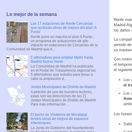
Lo mejor de la semana
Renfe mant
Las 17 estaciones de Renfe Cercanías
Madrid-Alg
que recibirán obras de mejora del plan 'A
los daños 
Punto'
Renfe pone en marcha el plan A Punto ,
La compañí
un programa de actuaciones de alto
periodo de
impacto en estaciones de Cercanías de la
Comunidad de Madrid que b...
se mantend
5 alternativas para ampliar Metro hasta
Con motivo
Madrid Nuevo Norte
el tempora
La Comunidad de Madrid ha publicado
el siguient
en el Portal de Trasparencia regional las
5 alternativas que estudia para llevar a
cabo la ampliación d...
Los v
el t
Juntas Municipales de Distrito de Madrid
A petición de uno de nuestros lectores,
Los 
estas son las direcciones de las 21
Ante
Juntas Municipales de Distrito de Madrid .
ambo
Para más información ...
Los horari
El barrio de Vinateros de Moratalaz
tendrá obras de mejora de espacios
interbloques
Sali
La Junta de Gobierno del Ayuntamiento
de Madrid ha aprobado el contrato para