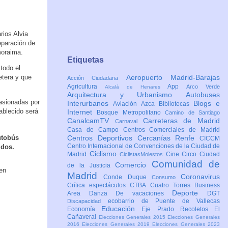
rios Alvia
reparación de
moraima.
Etiquetas
todo el
etera y que
Aeropuerto Madrid-Barajas
Acción Ciudadana
Agricultura
App
Arco Verde
Alcalá de Henares
Arquitectura y Urbanismo
Autobuses
casionadas por
Interurbanos
Blogs e
Aviación
Azca
Bibliotecas
tablecido será
Internet
Bosque Metropolitano
Camino de Santiago
CanalcamTV
Carreteras de Madrid
Carnaval
Casa de Campo
Centros Comerciales de Madrid
tobús
Centros Deportivos
Cercanías Renfe
CICCM
Centro Internacional de Convenciones de la Ciudad de
idos.
Ciclismo
Madrid
Cine
Circo
Ciudad
CiclistasMolestos
Comunidad de
Comercio
de la Justicia
en
Madrid
Coronavirus
Conde Duque
Consumo
Crítica espectáculos
CTBA Cuatro Torres Business
Deporte
Area
Danza
De vacaciones
DGT
ecobarrio de Puente de Vallecas
Discapacidad
Educación
Economía
Eje Prado Recoletos
El
Cañaveral
Elecciones Generales 2015
Elecciones Generales
2016
Elecciones Generales 2019
Elecciones Generales 2023