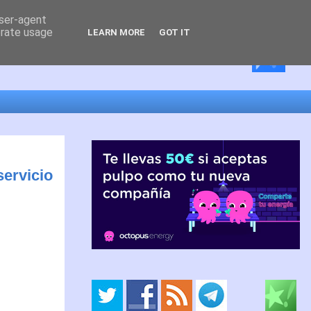
user-agent
erate usage
LEARN MORE
GOT IT
servicio