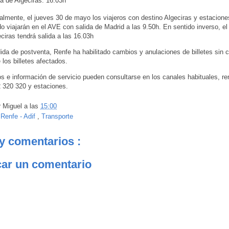
a de Algeciras: 16.03h
lmente, el jueves 30 de mayo los viajeros con destino Algeciras y estacione
ido viajarán en el AVE con salida de Madrid a las 9.50h. En sentido inverso, e
ciras tendrá salida a las 16.03h
a de postventa, Renfe ha habilitado cambios y anulaciones de billetes sin c
 los billetes afectados.
os e información de servicio pueden consultarse en los canales habituales, r
12 320 320 y estaciones.
r
Miguel
a las
15:00
:
Renfe - Adif
,
Transporte
y comentarios :
car un comentario