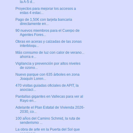
la A-5 d...
Proyectos para mejorar los accesos a
estas 4 estac...
Pago de 1,50€ con tarjeta bancaria
directamente en...
90 nuevos miembros para el Cuerpo de
Agentes Fores...
Obras en aceras y calzadas de las zonas
interbloqu...
Más consumo de luz con calor de verano...
ahorra e...
Vigilancia y prevención por altos niveles
de ozono...
Nuevo parque con 635 árboles en zona
Joaquín Loren...
470 visitas guiadas oficiales de APIT, la
asociaci...
Pantallas gigantes en Vallecas para ver al
Rayo en...
Adelante el Plan Estatal de Vivienda 2026-
2030, co...
100 años del Camino Schmid, la ruta de
senderismo ...
La obra de arte en la Puerta del Sol que