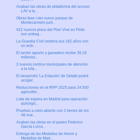
Acaban las obras de plataforma del acceso
LAV a la...
Obras fase I del nuevo parque de
Montecarmelo junt...
422 nuevos pisos del Plan Vive en Pinto
son entreg...
La Guardia Civil celebra sus 182 años con
un acto ...
El sector agrario y ganadero recibe 39,19
millones...
2 nuevos centros municipales de atención
a la infa...
El desarrollo 'La Estación' de Getafe podrá
acoger...
Reducciones en el IRPF 2025 para 24.500
agricultor...
Lista de espera en Madrid para operación
quirúrgic...
Pruebas a cielo abierto con 2 trenes de los
48 nue...
Acaban las obras en el paseo Federico
García Lorca...
Entrega de las Medallas de Honor y
Medallas de Mad...