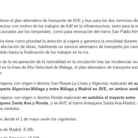
iene el plan alternativo de transporte de AVE y bus para los dos servicios dia
eciras con motivo de los trabajos de Adif en la infraestructura, tanto para la 
causados por los temporales, como para renovación del tramo San Pablo-Al
a tiene como prioridad la atención al viajero y garantiza la movilidad durante 
 afectación de obras, habilitando un servicio alternativo de transporte por carr
rán hasta la finalización de los trabajos en la vía.
 de la recuperación de la normalidad en la circulación tras las incidencias o
l en la línea de Alta Velocidad de Málaga, el plan alternativo de transporte es
e:
iajeros con origen o destino San Roque-La Línea y Algeciras realizarán
en au
rayecto Algeciras-Málaga y entre Málaga y Madrid en AVE, en ambos sent
viajeros con origen o destino Ronda realizarán
en autobús el trayecto entre
quera Santa Ana y Ronda
, y en AVE el tramo Antequera Santa Ana-Madrid, 
s sentidos.
os desde el 1 de mayo serán los siguientes:
da de Madrid: 8.30h