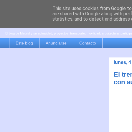
This site uses cookies from Google to 
are shared with Google along with per
es por madrid
statistics, and to detect and address 
El blog de Madrid y su actualidad, proyectos, transporte, movilidad, arquitectura, partici
Este blog
Anunciarse
Contacto
lunes, 
El tre
con a