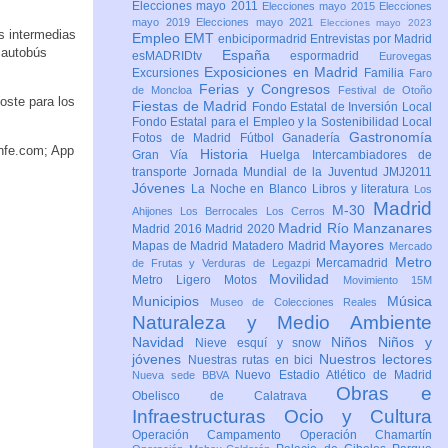
Elecciones mayo 2011
Elecciones mayo 2015
Elecciones
mayo 2019
Elecciones mayo 2021
Elecciones mayo 2023
s intermedias
Empleo
EMT
enbicipormadrid
Entrevistas por Madrid
l autobús
España
esMADRIDtv
espormadrid
Eurovegas
Exposiciones en Madrid
Excursiones
Familia
Faro
Ferias y Congresos
de Moncloa
Festival de Otoño
oste para los
Fiestas de Madrid
Fondo Estatal de Inversión Local
Fondo Estatal para el Empleo y la Sostenibilidad Local
Gastronomía
Fotos de Madrid
Fútbol
Ganadería
enfe.com; App
Historia
Gran Vía
Huelga
Intercambiadores de
transporte
Jornada Mundial de la Juventud JMJ2011
Jóvenes
La Noche en Blanco
Libros y literatura
Los
Madrid
M-30
Ahijones
Los Berrocales
Los Cerros
Madrid Río Manzanares
Madrid 2016
Madrid 2020
Mayores
Mapas de Madrid
Matadero Madrid
Mercado
Metro
Mercamadrid
de Frutas y Verduras de Legazpi
Movilidad
Metro Ligero
Motos
Movimiento 15M
Municipios
Música
Museo de Colecciones Reales
Naturaleza y Medio Ambiente
Navidad
Niños
Niños y
Nieve esquí y snow
jóvenes
Nuestros lectores
Nuestras rutas en bici
Nuevo Estadio Atlético de Madrid
Nueva sede BBVA
Obras e
Obelisco de Calatrava
Infraestructuras
Ocio y Cultura
Operación Campamento
Operación Chamartín